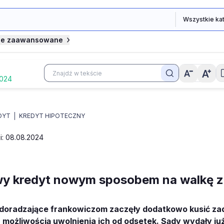
je zaawansowane
2024
DYT
KREDYT HIPOTECZNY
ji: 08.08.2024
y kredyt nowym sposobem na walkę z
 doradzające frankowiczom zaczęły dodatkowo
kusić z
 możliwością uwolnienia ich od odsetek.
Sądy wydały ju