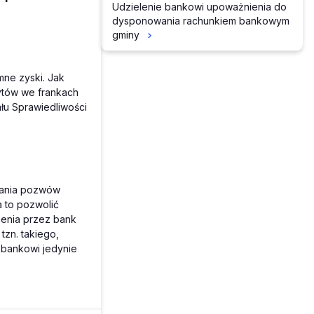
Udzielenie bankowi upoważnienia do
dysponowania rachunkiem bankowym
gminy
ne zyski. Jak
ytów we frankach
ału Sprawiedliwości
dania pozwów
 to pozwolić
ienia przez bank
tzn. takiego,
 bankowi jedynie