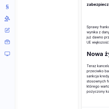
zabezpiecz
Sprawy frank
wynika z dan
już dawno prz
UE większość 
Nowa ży
Teraz kancel
przeciwko ba
sankcja kred
stosownych fo
którego warto
pożyczony ka