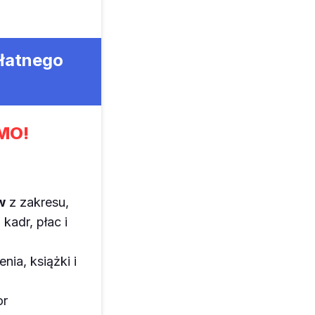
płatnego
MO!
w
z zakresu,
kadr, płac i
enia, książki i
or