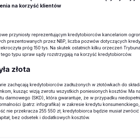
enia na korzyść klientów
owe przyniosły reprezentującym kredytobiorców kancelariom ogrom
ych prezentowanych przez NBP, liczba pozwów dotyczących kred
ekroczyła próg 150 tys. Na skutek ostatnich kilku orzeczeń Trybun
tego typu spraw sądy rozstrzygają na korzyść kredytobiorców.
ła złota
arie zachęcają kredytobiorców zadłużonych w złotówkach do skła
nkom, kusząc wizją zwrotu wszystkich poniesionych kosztów. Ma na
ytu darmowego (SKD), która gwarantuje, że w przypadku niedopełn
rmalności (patrz: infografika) w zakresie kredytu konsumenckiego, 
ść nie przekracza 255 550 zł, kredytobiorca będzie musiał zwrócić
pitał, bez odsetek i dodatkowych kosztów.