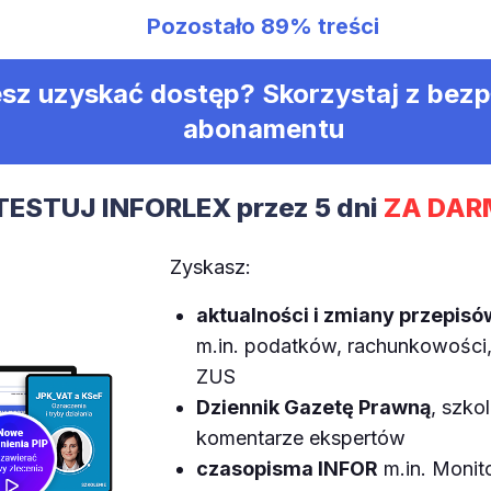
Pozostało
89%
treści
sz uzyskać dostęp? Skorzystaj z bez
abonamentu
TESTUJ INFORLEX przez 5 dni
ZA DAR
Zyskasz:
aktualności i zmiany przepisó
m.in. podatków, rachunkowości, 
ZUS
Dziennik Gazetę Prawną
, szkol
komentarze ekspertów
czasopisma INFOR
m.in. Monit