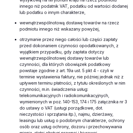
innego niż podatnik VAT, podatku od wartości dodanej
lub podatku o innym charakterze,
wewnątrzwspólnotową dostawę towarów na rzecz
podmiotu innego niż wskazany powyżej,
otrzymanie przez niego całości lub części zapłaty
przed dokonaniem czynności opodatkowanych, z
wyjątkiem przypadku, gdy zapłata dotyczy
wewnątrzwspólnotowej dostawy towarów lub
czynności, dla których obowiązek podatkowy
powstaje zgodnie z art. 19a ust. 5 pkt 4 - czyli w
terminie wystawienia faktury, nie później jednak niż z
upływem terminu płatności, z tytułu określonych w nim
czynności, m.in. świadczenia usług:
telekomunikacyjnych i radiokomunikacyjnych,
wymienionych w poz. 140-153, 174 i 175 załącznika nr 3
do ustawy o VAT (usługi porządkowe, dot.
nieczystości i sprzątania itp.), najmu, dzierżawy,
leasingu lub usług o podobnym charakterze, ochrony
osób oraz usług ochrony, dozoru i przechowywania
mienia, stałej obsługi prawnej i biurowej.