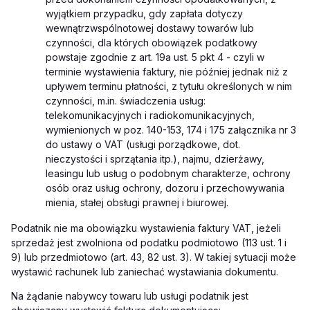
wyjątkiem przypadku, gdy zapłata dotyczy
wewnątrzwspólnotowej dostawy towarów lub
czynności, dla których obowiązek podatkowy
powstaje zgodnie z art. 19a ust. 5 pkt 4 - czyli w
terminie wystawienia faktury, nie później jednak niż z
upływem terminu płatności, z tytułu określonych w nim
czynności, m.in. świadczenia usług:
telekomunikacyjnych i radiokomunikacyjnych,
wymienionych w poz. 140-153, 174 i 175 załącznika nr 3
do ustawy o VAT (usługi porządkowe, dot.
nieczystości i sprzątania itp.), najmu, dzierżawy,
leasingu lub usług o podobnym charakterze, ochrony
osób oraz usług ochrony, dozoru i przechowywania
mienia, stałej obsługi prawnej i biurowej.
Podatnik nie ma obowiązku wystawienia faktury VAT, jeżeli
sprzedaż jest zwolniona od podatku podmiotowo (113 ust. 1 i
9) lub przedmiotowo (art. 43, 82 ust. 3). W takiej sytuacji może
wystawić rachunek lub zaniechać wystawiania dokumentu.
Na żądanie nabywcy towaru lub usługi podatnik jest