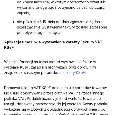
do końca miesiąca, w którym dostarczono towar lub
wykonano usługę bądź otrzymano całość lub część
zapłaty,
nie później niż 15. dnia od dnia zgłoszenia żądania -
jeżeli żądanie wystawienia faktury zostało zgłoszone
po upływie tego miesiąca.
Aplikacja umożliwia wystawienie korekty Faktury VAT
KSeF.
Więcej informacji na temat metod wystawiania faktur w
systemie KSeF, zasad ich archiwizacji oraz obrotu nimi
znajdziesz w naszym poradniku
e-faktury KSeF
.
Darmowa faktura VAT KSeF dokumentuje sprzedaż towarów
lub usług dokonywaną przez płatnika VAT na rzecz innego
płatnika VAT. Podatek liczony jest od wartości towaru lub
usługi i dodawany ostatecznie do jej wartości. Kwoty podatku
wykazuje się w złotych z dokładnością do dwóch miejsc po
przecinku (do pełnych groszy). Końcówki poniżej 0,5 grosza