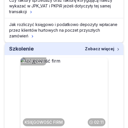
Czy faktury sprzedaży oraz fakturę korygującą należy
wykazać w JPK_VAT i PKPiR jeżeli dotyczyły tej samej
transakcji
Jak rozliczyć księgowo i podatkowo depozyty wpłacane
przez klientów hurtowych na poczet przyszłych
zamówień
Szkolenie
Zobacz więcej
07.08.2026
Faktura przesłana w pdf a
potem wysłana do KSeF – co
z tym zrobić
KSIĘGOWOŚĆ FIRM
02:11