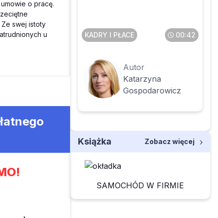
zasad współżycia
 umowie o pracę.
społecznego
zeciętne
Ze swej istoty
atrudnionych u
KADRY I PŁACE
00:42
Autor
Katarzyna
Gospodarowicz
płatnego
Książka
Zobacz więcej
MO!
SAMOCHÓD W FIRMIE