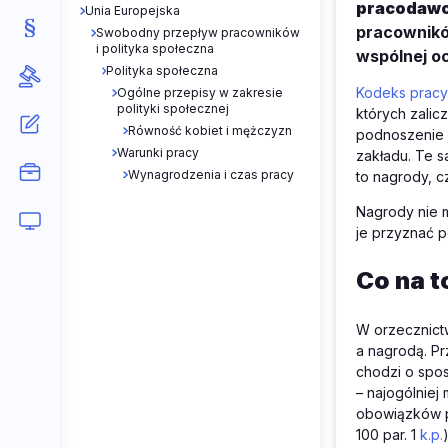
pracodawc
Unia Europejska
pracownikó
Swobodny przepływ pracowników
i polityka społeczna
wspólnej o
Polityka społeczna
Kodeks pracy
Ogólne przepisy w zakresie
polityki społecznej
których zalic
Równość kobiet i mężczyzn
podnoszenie j
Warunki pracy
zakładu. Te s
Wynagrodzenia i czas pracy
to nagrody, c
Nagrody nie 
je przyznać p
Co na t
W orzecznict
a nagrodą. Pr
chodzi o spo
– najogólnie
obowiązków pr
100 par. 1
k.p.