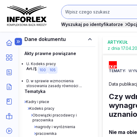
Wyszukaj po identyfikatorze
Opc
Dane dokumentu
ARTYKUŁ
z dnia 17.04.2
Akty prawne powiązane
U. Kodeks pracy
Art./§
100
105
TEMATY:
WYN
D. w sprawie wzmocnienia
Data publikacj
stosowania zasady równości ...
Tematyka
Czy wdr
Kadry i płace
wynagro
Kodeks pracy
uznani
Obowiązki pracodawcy i
pracownika
nagrody i wyróżnienia
Nie ma obi
pracownika