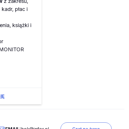
w
z zakresu,
kadr, płac i
enia, książki i
or
z MONITOR
IĘ
EMAIL:
bok@infor.pl
Czat na żywo