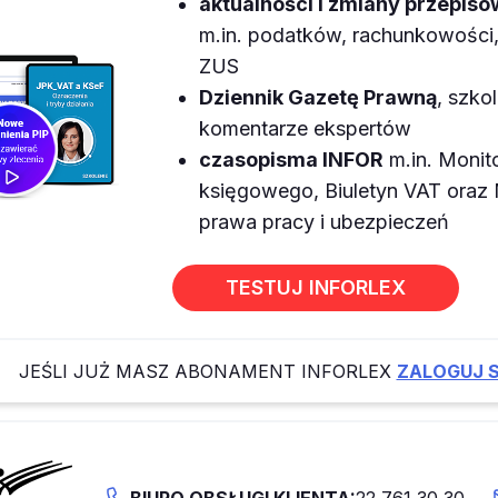
aktualności i zmiany przepisó
m.in. podatków, rachunkowości, 
ZUS
Dziennik Gazetę Prawną
, szkol
komentarze ekspertów
czasopisma INFOR
m.in. Monit
księgowego, Biuletyn VAT ora
prawa pracy i ubezpieczeń
TESTUJ INFORLEX
JEŚLI JUŻ MASZ ABONAMENT INFORLEX
ZALOGUJ S
BIURO OBSŁUGI KLIENTA:
22 761 30 30