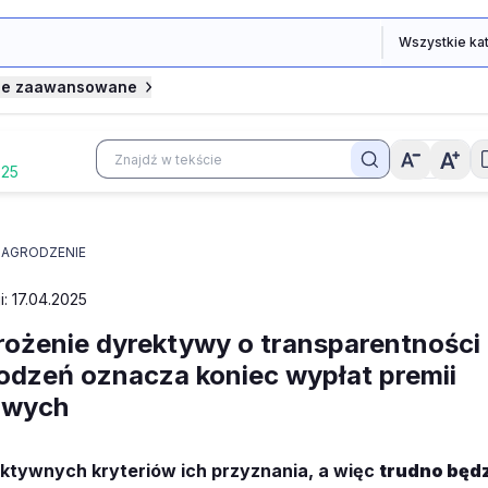
je zaawansowane
025
AGRODZENIE
i: 17.04.2025
ożenie dyrektywy o transparentności
dzeń oznacza koniec wypłat premii
owych
ektywnych kryteriów ich przyznania, a więc
trudno będz