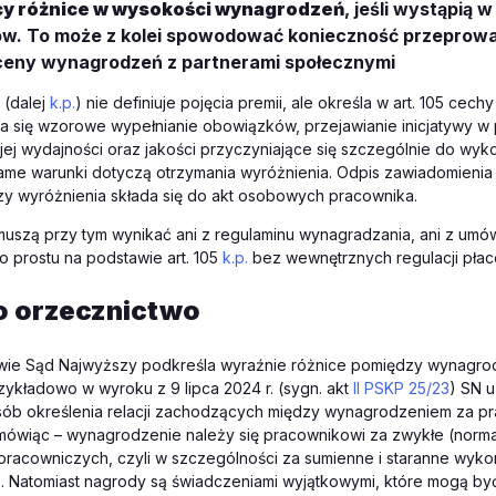
y różnice w wysokości wynagrodzeń
, jeśli wystąpią w
w. To może z kolei spowodować konieczność przeprow
ceny wynagrodzeń z partnerami społecznymi
(dalej
k.p.
) nie definiuje pojęcia premii, ale określa w art. 105 cech
za się wzorowe wypełnianie obowiązków, przejawianie inicjatywy w 
ej wydajności oraz jakości przyczyniające się szczególnie do wy
ame warunki dotyczą otrzymania wyróżnienia. Odpis zawiadomienia
zy wyróżnienia składa się do akt osobowych pracownika.
muszą przy tym wynikać ani z regulaminu wynagradzania, ani z umó
o prostu na podstawie art. 105
k.p.
bez wewnętrznych regulacji pła
o orzecznictwo
wie Sąd Najwyższy podkreśla wyraźnie różnice pomiędzy wynagro
zykładowo w wyroku z 9 lipca 2024 r. (sygn. akt
II PSKP 25/23
) SN u
sób określenia relacji zachodzących między wynagrodzeniem za pr
j mówiąc – wynagrodzenie należy się pracownikowi za zwykłe (nor
acowniczych, czyli w szczególności za sumienne i staranne wykon
). Natomiast nagrody są świadczeniami wyjątkowymi, które mogą b