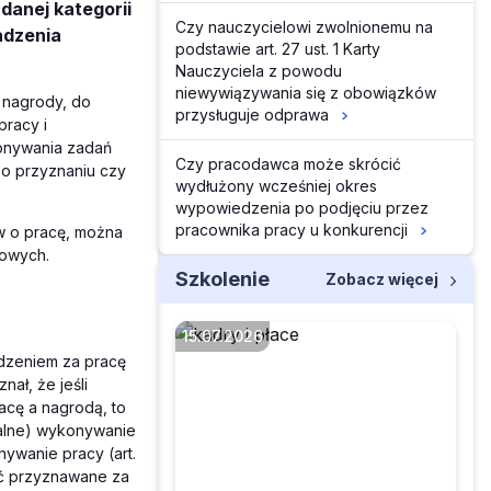
 danej kategorii
Czy nauczycielowi zwolnionemu na
adzenia
podstawie art. 27 ust. 1 Karty
Nauczyciela z powodu
niewywiązywania się z obowiązków
y nagrody, do
przysługuje odprawa
pracy i
konywania zadań
Czy pracodawca może skrócić
 o przyznaniu czy
wydłużony wcześniej okres
wypowiedzenia po podjęciu przez
pracownika pracy u konkurencji
w o pracę, można
cowych.
Szkolenie
Zobacz więcej
15.07.2026
dzeniem za pracę
znał, że jeśli
acę a nagrodą, to
Czy można zwolnić
malne) wykonywanie
pracownika za
ywanie pracy (art.
nieprzestrzeganie
yć przyznawane za