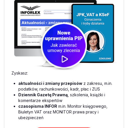
Zyskasz:
aktualności i zmiany przepisów
z zakresu, m.in.
podatków, rachunkowości, kadr, płac i ZUS
Dziennik Gazetę Prawną
, szkolenia, książki i
komentarze ekspertów
czasopisma INFOR
m.in. Monitor księgowego,
Biuletyn VAT oraz MONITOR prawa pracy i
ubezpieczeń