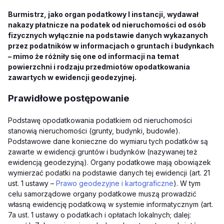
Burmistrz, jako organ podatkowy I instancji, wydawał
nakazy płatnicze na podatek od nieruchomości od osób
fizycznych wyłącznie na podstawie danych wykazanych
przez podatników w informacjach o gruntach i budynkach
– mimo że różniły się one od informacji na temat
powierzchni i rodzaju przedmiotów opodatkowania
zawartych w ewidencji geodezyjnej.
Prawidłowe postępowanie
Podstawę opodatkowania podatkiem od nieruchomości
stanowią nieruchomości (grunty, budynki, budowle).
Podstawowe dane konieczne do wymiaru tych podatków są
zawarte w ewidencji gruntów i budynków (nazywanej też
ewidencją geodezyjną). Organy podatkowe mają obowiązek
wymierzać podatki na podstawie danych tej ewidencji (art. 21
ust. 1 ustawy –
Prawo geodezyjne i kartograficzne
). W tym
celu samorządowe organy podatkowe muszą prowadzić
własną ewidencję podatkową w systemie informatycznym (art.
7a ust. 1 ustawy o podatkach i opłatach lokalnych; dalej: