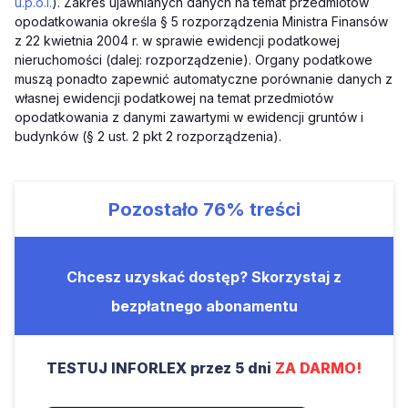
u.p.o.l.
). Zakres ujawnianych danych na temat przedmiotów
opodatkowania określa § 5 rozporządzenia Ministra Finansów
z 22 kwietnia 2004 r. w sprawie ewidencji podatkowej
nieruchomości (dalej: rozporządzenie). Organy podatkowe
muszą ponadto zapewnić automatyczne porównanie danych z
własnej ewidencji podatkowej na temat przedmiotów
opodatkowania z danymi zawartymi w ewidencji gruntów i
budynków (§ 2 ust. 2 pkt 2 rozporządzenia).
Pozostało
76%
treści
Chcesz uzyskać dostęp? Skorzystaj z
bezpłatnego abonamentu
TESTUJ INFORLEX przez 5 dni
ZA DARMO!