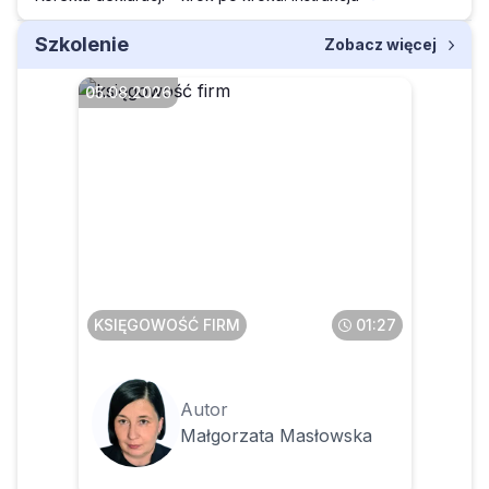
Szkolenie
Zobacz więcej
05.08.2026
Jak opodatkować budowle
na działce osoby fizycznej,
na której znajduje się
budynek mieszkalny
KSIĘGOWOŚĆ FIRM
01:27
Autor
Małgorzata Masłowska