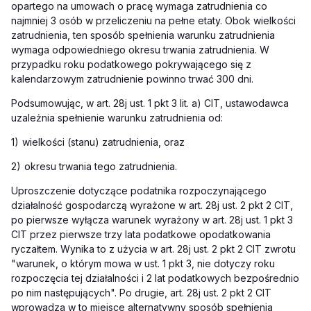
opartego na umowach o pracę wymaga zatrudnienia co
najmniej 3 osób w przeliczeniu na pełne etaty. Obok wielkości
zatrudnienia, ten sposób spełnienia warunku zatrudnienia
wymaga odpowiedniego okresu trwania zatrudnienia. W
przypadku roku podatkowego pokrywającego się z
kalendarzowym zatrudnienie powinno trwać 300 dni.
Podsumowując, w art. 28j ust. 1 pkt 3 lit. a) CIT, ustawodawca
uzależnia spełnienie warunku zatrudnienia od:
1)
wielkości (stanu) zatrudnienia, oraz
2)
okresu trwania tego zatrudnienia.
Uproszczenie dotyczące podatnika rozpoczynającego
działalność gospodarczą wyrażone w art. 28j ust. 2 pkt 2 CIT,
po pierwsze wyłącza warunek wyrażony w art. 28j ust. 1 pkt 3
CIT przez pierwsze trzy lata podatkowe opodatkowania
ryczałtem. Wynika to z użycia w art. 28j ust. 2 pkt 2 CIT zwrotu
"warunek, o którym mowa w ust. 1 pkt 3, nie dotyczy roku
rozpoczęcia tej działalności i 2 lat podatkowych bezpośrednio
po nim następujących". Po drugie, art. 28j ust. 2 pkt 2 CIT
wprowadza w to miejsce alternatywny sposób spełnienia