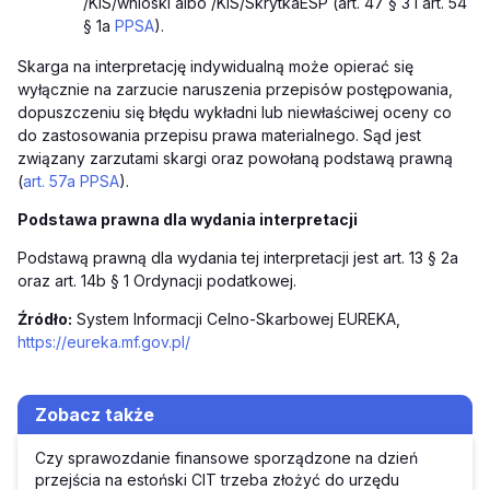
/KIS/wnioski albo /KIS/SkrytkaESP (art. 47 § 3 i art. 54
§ 1a
PPSA
).
Skarga na interpretację indywidualną może opierać się
wyłącznie na zarzucie naruszenia przepisów postępowania,
dopuszczeniu się błędu wykładni lub niewłaściwej oceny co
do zastosowania przepisu prawa materialnego. Sąd jest
związany zarzutami skargi oraz powołaną podstawą prawną
(
art. 57a PPSA
).
Podstawa prawna dla wydania interpretacji
Podstawą prawną dla wydania tej interpretacji jest art. 13 § 2a
oraz art. 14b § 1 Ordynacji podatkowej.
Źródło:
System Informacji Celno-Skarbowej EUREKA,
https://eureka.mf.gov.pl/
Zobacz także
Czy sprawozdanie finansowe sporządzone na dzień
przejścia na estoński CIT trzeba złożyć do urzędu