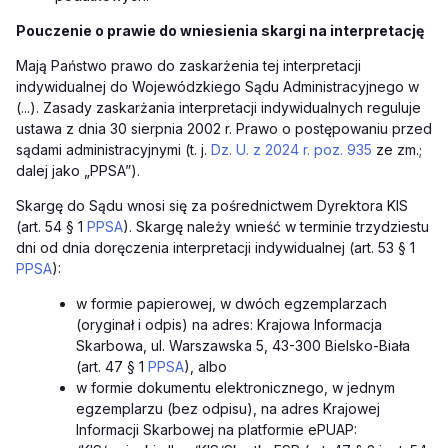
Pouczenie o prawie do wniesienia skargi na interpretację
Mają Państwo prawo do zaskarżenia tej interpretacji
indywidualnej do Wojewódzkiego Sądu Administracyjnego w
(...). Zasady zaskarżania interpretacji indywidualnych reguluje
ustawa z dnia 30 sierpnia 2002 r. Prawo o postępowaniu przed
sądami administracyjnymi (t. j.
Dz. U. z 2024 r. poz. 935
ze zm.;
dalej jako „PPSA”).
Skargę do Sądu wnosi się za pośrednictwem Dyrektora KIS
(art. 54 § 1
PPSA
). Skargę należy wnieść w terminie trzydziestu
dni od dnia doręczenia interpretacji indywidualnej (art. 53 § 1
PPSA
):
w formie papierowej, w dwóch egzemplarzach
(oryginał i odpis) na adres: Krajowa Informacja
Skarbowa, ul. Warszawska 5, 43-300 Bielsko-Biała
(art. 47 § 1
PPSA
), albo
w formie dokumentu elektronicznego, w jednym
egzemplarzu (bez odpisu), na adres Krajowej
Informacji Skarbowej na platformie ePUAP: