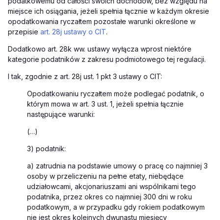
podatkowemu od całości swoich dochodów, bez względu na
miejsce ich osiągania, jeżeli spełnia łącznie w każdym okresie
opodatkowania ryczałtem pozostałe warunki określone w
przepisie
art. 28j ustawy o CIT
.
Dodatkowo art. 28k ww. ustawy wyłącza wprost niektóre
kategorie podatników z zakresu podmiotowego tej regulacji.
I tak, zgodnie z art. 28j ust. 1 pkt 3 ustawy o CIT:
Opodatkowaniu ryczałtem może podlegać podatnik, o
którym mowa w art. 3 ust. 1, jeżeli spełnia łącznie
następujące warunki:
(…)
3) podatnik:
a) zatrudnia na podstawie umowy o pracę co najmniej 3
osoby w przeliczeniu na pełne etaty, niebędące
udziałowcami, akcjonariuszami ani wspólnikami tego
podatnika, przez okres co najmniej 300 dni w roku
podatkowym, a w przypadku gdy rokiem podatkowym
nie jest okres kolejnych dwunastu miesięcy