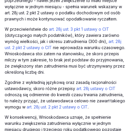
poprzedniego - nawet jeżeli zwiększenie to miało miejsce
wyłącznie w jednym miesiącu - spełnia warunek wskazany w
art. 28j ust. 2 pkt 2 ustawy o podatku dochodowym od osób
prawnych i może kontynuować opodatkowanie ryczałtem.
W przeciwieństwie do
art. 28j ust. 3 pkt 1 ustawy o CIT
(dotyczącego małych podatników), który zawiera zarówno
wymóg wielkości, jak i okresu zatrudnienia (300 dni),
art. 28j
ust. 2 pkt 2 ustawy o CIT
nie wprowadza warunku czasowego.
Wnioskodawca stoi zatem na stanowisku, że skoro przepis
milczy w tym zakresie, to brak jest podstaw do przyjmowania,
że zwiększony stan zatrudnienia musi być utrzymywany przez
określoną liczbę dni.
Zgodnie z wykładnią językową oraz zasadą racjonalności
ustawodawcy, skoro różne przepisy
art. 28j ustawy o CIT
odnoszą się odmiennie do kwestii czasu trwania zatrudnienia,
to należy przyjąć, że ustawodawca celowo nie zawarł takiego
wymogu w
art. 28j ust. 2 pkt 2 ustawy o CIT
.
W konsekwencji, Wnioskodawca uznaje, że spełnienie
warunku zwiększenia zatrudnienia wyłącznie w jednym
miesiącu drugiego i trzeciego roku podatkowego pozostaje