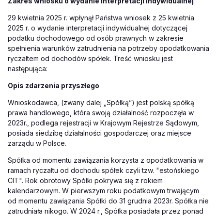
Zakres wniosku o wydanie interpretacji indywidualnej
29 kwietnia 2025 r. wpłynął Państwa wniosek z 25 kwietnia
2025 r. o wydanie interpretacji indywidualnej dotyczącej
podatku dochodowego od osób prawnych w zakresie
spełnienia warunków zatrudnienia na potrzeby opodatkowania
ryczałtem od dochodów spółek. Treść wniosku jest
następująca:
Opis zdarzenia przyszłego
Wnioskodawca, (zwany dalej „Spółką”) jest polską spółką
prawa handlowego, która swoją działalność rozpoczęła w
2023r., podlega rejestracji w Krajowym Rejestrze Sądowym,
posiada siedzibę działalności gospodarczej oraz miejsce
zarządu w Polsce.
Spółka od momentu zawiązania korzysta z opodatkowania w
ramach ryczałtu od dochodu spółek czyli tzw. "estońskiego
CIT". Rok obrotowy Spółki pokrywa się z rokiem
kalendarzowym. W pierwszym roku podatkowym trwającym
od momentu zawiązania Spółki do 31 grudnia 2023r. Spółka nie
zatrudniała nikogo. W 2024 r., Spółka posiadała przez ponad