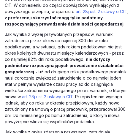
CIT. W odniesieniu do części obowiązków wynikających z
powyższego przepisu, w oparciu o
art. 28j ust. 2 ustawy o CIT
,
z preferencji skorzystać mogą tylko podatnicy
rozpoczynający prowadzenie działalności gospodarczej
.
Jak wynika z wyżej przywołanych przepisów, warunek
zatrudnienia przez okres co najmniej 300 dni w roku
podatkowym, a w sytuacji, gdy rokiem podatkowym nie jest
okres kolejnych dwunastu miesięcy kalendarzowych - przez
co najmniej 82% dni roku podatkowego,
nie dotyczy
podmiotów rozpoczynających prowadzenie działalności
gospodarczej.
Już od drugiego roku podatkowego podatnik
musi corocznie zwiększać zatrudnienie o co najmniej jeden
etat w pełnym wymiarze czasu pracy aż do osiągnięcia
wielkości zatrudnienia wymaganego przez warunek, o którym
mowa w
art. 28j ust. 2 ustawy o CIT
. Przepis ten nie wymaga
jednak, aby co roku w okresie przejściowym, każdy nowo
zatrudniony na umowę o pracę pracownik, przepracował 300
dni. Do minimalnego poziomu zatrudnienia, o którym mowa
powyżej nie wlicza się wspólników podatnika.
Jak wynika z opisu zdarzenia przyszłego, zatrudniają