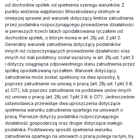
od dochodów spółek od spełnienia szeregu warunków. Z
punktu widzenia wątpliwości Wnioskodawcy istotnym w
niniejszej sprawie jest warunek dotyczący limitów zatrudniania
przez podatnika rozpoczynającego prowadzenie działalności
w pierwszych trzech latach opodatkowania ryczałtem od
dochodów spółek, o którym mowa w art. 28j ust. 2 pkt 2.
Generalny warunek zatrudnienia dotyczący podatników
innych niż rozpoczynających prowadzenie działalności oraz
innych niż mali podatnicy został wyrażony w art. 28j ust. 1 pkt 3
i dotyczy osiągnięcia odpowiedniego stanu zatrudnienia przez
spółkę opodatkowaną ryczałtem. Warunek dotyczący
zatrudnienia może zostać spełniony na dwa sposoby, tj.
poprzez zatrudnianie na umowę o pracę (art. 28j ust. 1 pkt 3 lit.
a) CIT), lub poprzez zatrudnianie na podstawie umów innych
niż umowa o pracę (art. 28j ust. 1 pkt 3 lit. b CIT). Jednocześnie
ustawodawca przewiduje dwa uproszczenia dotyczące
spełnienia warunku zatrudnienia opartego na umowach o
pracę. Pierwsze dotyczy podatnika rozpoczynającego
działalność gospodarczą oraz drugie dotyczące małego
podatnika. Podstawowy sposób spełnienia warunku
zatrudnienia opartego na umowach o pracę polega na tym, by