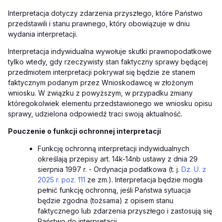
Interpretacja dotyczy zdarzenia przyszłego, które Państwo
przedstawili i stanu prawnego, który obowiązuje w dniu
wydania interpretacji.
Interpretacja indywidualna wywołuje skutki prawnopodatkowe
tylko wtedy, gdy rzeczywisty stan faktyczny sprawy będącej
przedmiotem interpretacji pokrywał się będzie ze stanem
faktycznym podanym przez Wnioskodawcę w złożonym
wniosku. W związku z powyższym, w przypadku zmiany
któregokolwiek elementu przedstawionego we wniosku opisu
sprawy, udzielona odpowiedź traci swoją aktualność.
Pouczenie o funkcji ochronnej interpretacji
Funkcję ochronną interpretacji indywidualnych
określają przepisy art. 14k-14nb ustawy z dnia 29
sierpnia 1997 r. - Ordynacja podatkowa (t. j.
Dz. U. z
2025 r. poz. 111
ze zm.). Interpretacja będzie mogła
pełnić funkcję ochronną, jeśli Państwa sytuacja
będzie zgodna (tożsama) z opisem stanu
faktycznego lub zdarzenia przyszłego i zastosują się
Państwo do interpretacji.