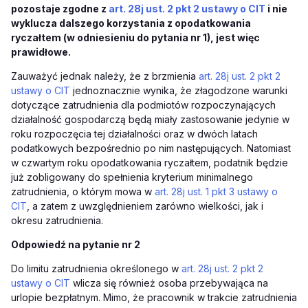
pozostaje zgodne z
art. 28j ust. 2 pkt 2 ustawy o CIT
i nie
wyklucza dalszego korzystania z opodatkowania
ryczałtem (w odniesieniu do pytania nr 1), jest więc
prawidłowe.
Zauważyć jednak należy, że z brzmienia
art. 28j ust. 2 pkt 2
ustawy o CIT
jednoznacznie wynika, że złagodzone warunki
dotyczące zatrudnienia dla podmiotów rozpoczynających
działalność gospodarczą będą miały zastosowanie jedynie w
roku rozpoczęcia tej działalności oraz w dwóch latach
podatkowych bezpośrednio po nim następujących. Natomiast
w czwartym roku opodatkowania ryczałtem, podatnik będzie
już zobligowany do spełnienia kryterium minimalnego
zatrudnienia, o którym mowa w
art. 28j ust. 1 pkt 3 ustawy o
CIT
, a zatem z uwzględnieniem zarówno wielkości, jak i
okresu zatrudnienia.
Odpowiedź na pytanie nr 2
Do limitu zatrudnienia określonego w
art. 28j ust. 2 pkt 2
ustawy o CIT
wlicza się również osoba przebywająca na
urlopie bezpłatnym. Mimo, że pracownik w trakcie zatrudnienia