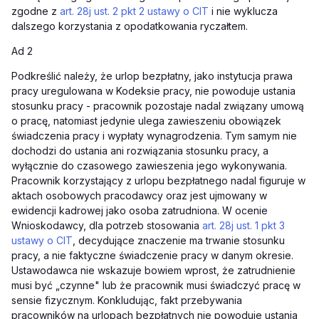
zgodne z
art. 28j ust. 2 pkt 2 ustawy o CIT
i nie wyklucza
dalszego korzystania z opodatkowania ryczałtem.
Ad 2
Podkreślić należy, że urlop bezpłatny, jako instytucja prawa
pracy uregulowana w Kodeksie pracy, nie powoduje ustania
stosunku pracy - pracownik pozostaje nadal związany umową
o pracę, natomiast jedynie ulega zawieszeniu obowiązek
świadczenia pracy i wypłaty wynagrodzenia. Tym samym nie
dochodzi do ustania ani rozwiązania stosunku pracy, a
wyłącznie do czasowego zawieszenia jego wykonywania.
Pracownik korzystający z urlopu bezpłatnego nadal figuruje w
aktach osobowych pracodawcy oraz jest ujmowany w
ewidencji kadrowej jako osoba zatrudniona. W ocenie
Wnioskodawcy, dla potrzeb stosowania
art. 28j ust. 1 pkt 3
ustawy o CIT
, decydujące znaczenie ma trwanie stosunku
pracy, a nie faktyczne świadczenie pracy w danym okresie.
Ustawodawca nie wskazuje bowiem wprost, że zatrudnienie
musi być „czynne" lub że pracownik musi świadczyć pracę w
sensie fizycznym. Konkludując, fakt przebywania
pracowników na urlopach bezpłatnych nie powoduje ustania