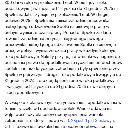
300 dni w roku w przeliczeniu 1 etat. W bieżącym roku
podatkowym (trwającym od 1 stycznia do 31 grudnia 2025 r.)
Spółka nadal utrzymuje, w przeliczeniu 1 etat. W drugiej
połowie 2025 r. Spółka ma zamiar zatrudnić pracownika
niebędącego udziałowcem Spółki na umowę o pracę w
pełnym wymiarze czasu pracy. Ponadto, Spółka zakłada
również zatrudnienie przynajmniej jednego nowego
pracownika niebędącego udziałowcem Spółki na umowę o
pracę w pełnym wymiarze czasu pracy w każdym kolejnym
roku podatkowym. Należy przyjąć, ze warunki wymagane do
posiadania prawa do opodatkowania ryczałtem od dochodów
spółek inne niż dotyczące zatrudnienia były spełnione przez
Spółkę w pierwszym i drugim roku podatkowym trwającym do
31 grudnia 2024 r. oraz będą spełnione w roku podatkowym
trwającym od 1 stycznia do 31 grudnia 2025 r. i w kolejnych
latach podatkowych.
W związku z planowanym kontynuowaniem opodatkowania w
formie ryczałtu od dochodów spółek, Wnioskodawca ma
wątpliwość, czy dla celów oceny spełnienia warunku
zatrudnienia, o którym mowa w
art. 28j ust. 1 pkt 3 ustawy o
CIT
, możliwe jest uwzględnienie osoby przebywającej na