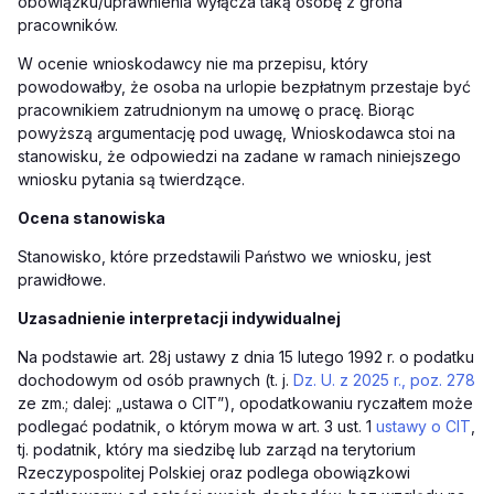
obowiązku/uprawnienia wyłącza taką osobę z grona
pracowników.
W ocenie wnioskodawcy nie ma przepisu, który
powodowałby, że osoba na urlopie bezpłatnym przestaje być
pracownikiem zatrudnionym na umowę o pracę. Biorąc
powyższą argumentację pod uwagę, Wnioskodawca stoi na
stanowisku, że odpowiedzi na zadane w ramach niniejszego
wniosku pytania są twierdzące.
Ocena stanowiska
Stanowisko, które przedstawili Państwo we wniosku, jest
prawidłowe.
Uzasadnienie interpretacji indywidualnej
Na podstawie art. 28j ustawy z dnia 15 lutego 1992 r. o podatku
dochodowym od osób prawnych (t. j.
Dz. U. z 2025 r., poz. 278
ze zm.; dalej: „ustawa o CIT”), opodatkowaniu ryczałtem może
podlegać podatnik, o którym mowa w art. 3 ust. 1
ustawy o CIT
,
tj. podatnik, który ma siedzibę lub zarząd na terytorium
Rzeczypospolitej Polskiej oraz podlega obowiązkowi