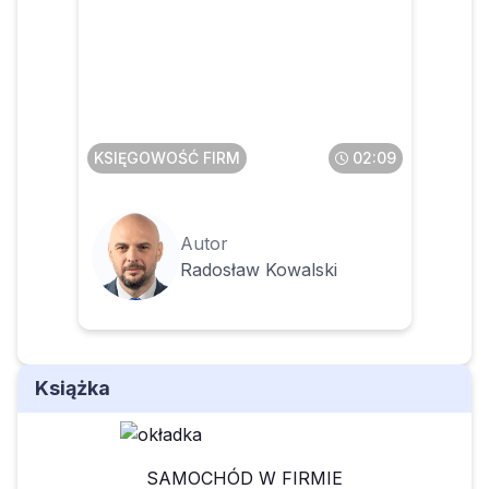
Czego dotyczą
projektowane zmiany w
zakresie sprzedaży
poleasingowych składników
majątku
KSIĘGOWOŚĆ FIRM
02:09
Autor
Radosław Kowalski
Książka
SAMOCHÓD W FIRMIE