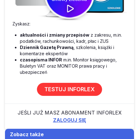
Zyskasz:
aktualności i zmiany przepisów
z zakresu, m.in.
podatków, rachunkowości, kadr, płac i ZUS
Dziennik Gazetę Prawną
, szkolenia, książki i
komentarze ekspertów
czasopisma INFOR
m.in. Monitor księgowego,
Biuletyn VAT oraz MONITOR prawa pracy i
ubezpieczeń
TESTUJ INFORLEX
JEŚLI JUŻ MASZ ABONAMENT INFORLEX
ZALOGUJ SIĘ
Zobacz także