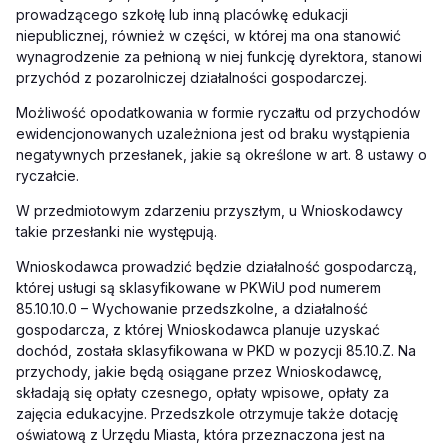
prowadzącego szkołę lub inną placówkę edukacji
niepublicznej, również w części, w której ma ona stanowić
wynagrodzenie za pełnioną w niej funkcję dyrektora, stanowi
przychód z pozarolniczej działalności gospodarczej.
Możliwość opodatkowania w formie ryczałtu od przychodów
ewidencjonowanych uzależniona jest od braku wystąpienia
negatywnych przesłanek, jakie są określone w art. 8 ustawy o
ryczałcie.
W przedmiotowym zdarzeniu przyszłym, u Wnioskodawcy
takie przesłanki nie występują.
Wnioskodawca prowadzić będzie działalność gospodarczą,
której usługi są sklasyfikowane w PKWiU pod numerem
85.10.10.0 – Wychowanie przedszkolne, a działalność
gospodarcza, z której Wnioskodawca planuje uzyskać
dochód, została sklasyfikowana w PKD w pozycji 85.10.Z. Na
przychody, jakie będą osiągane przez Wnioskodawcę,
składają się opłaty czesnego, opłaty wpisowe, opłaty za
zajęcia edukacyjne. Przedszkole otrzymuje także dotację
oświatową z Urzędu Miasta, która przeznaczona jest na