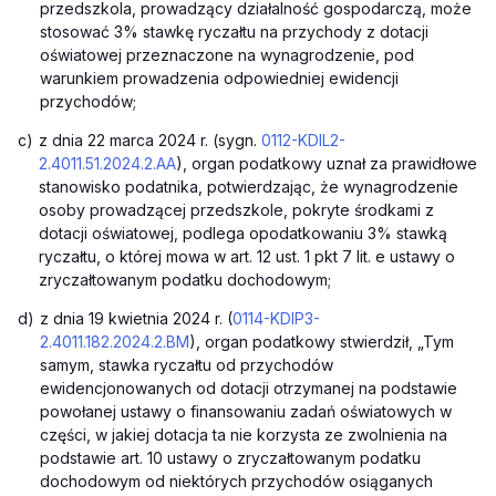
przedszkola, prowadzący działalność gospodarczą, może
stosować 3% stawkę ryczałtu na przychody z dotacji
oświatowej przeznaczone na wynagrodzenie, pod
warunkiem prowadzenia odpowiedniej ewidencji
przychodów;
c)
z dnia 22 marca 2024 r. (sygn.
0112-KDIL2-
2.4011.51.2024.2.AA
), organ podatkowy uznał za prawidłowe
stanowisko podatnika, potwierdzając, że wynagrodzenie
osoby prowadzącej przedszkole, pokryte środkami z
dotacji oświatowej, podlega opodatkowaniu 3% stawką
ryczałtu, o której mowa w art. 12 ust. 1 pkt 7 lit. e ustawy o
zryczałtowanym podatku dochodowym;
d)
z dnia 19 kwietnia 2024 r. (
0114-KDIP3-
2.4011.182.2024.2.BM
), organ podatkowy stwierdził, „Tym
samym, stawka ryczałtu od przychodów
ewidencjonowanych od dotacji otrzymanej na podstawie
powołanej ustawy o finansowaniu zadań oświatowych w
części, w jakiej dotacja ta nie korzysta ze zwolnienia na
podstawie art. 10 ustawy o zryczałtowanym podatku
dochodowym od niektórych przychodów osiąganych