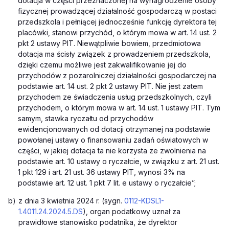
dotacja w części przeznaczonej na wynagrodzenie osoby
fizycznej prowadzącej działalność gospodarczą w postaci
przedszkola i pełniącej jednocześnie funkcję dyrektora tej
placówki, stanowi przychód, o którym mowa w art. 14 ust. 2
pkt 2 ustawy PIT. Niewątpliwie bowiem, przedmiotowa
dotacja ma ścisły związek z prowadzeniem przedszkola,
dzięki czemu możliwe jest zakwalifikowanie jej do
przychodów z pozarolniczej działalności gospodarczej na
podstawie art. 14 ust. 2 pkt 2 ustawy PIT. Nie jest zatem
przychodem ze świadczenia usług przedszkolnych, czyli
przychodem, o którym mowa w art. 14 ust. 1 ustawy PIT. Tym
samym, stawka ryczałtu od przychodów
ewidencjonowanych od dotacji otrzymanej na podstawie
powołanej ustawy o finansowaniu zadań oświatowych w
części, w jakiej dotacja ta nie korzysta ze zwolnienia na
podstawie art. 10 ustawy o ryczałcie, w związku z art. 21 ust.
1 pkt 129 i art. 21 ust. 36 ustawy PIT, wynosi 3% na
podstawie art. 12 ust. 1 pkt 7 lit. e ustawy o ryczałcie”;
b)
z dnia 3 kwietnia 2024 r. (sygn.
0112-KDSL1-
1.4011.24.2024.5.DS
), organ podatkowy uznał za
prawidłowe stanowisko podatnika, że dyrektor