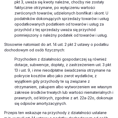
pkt 3, uważa się kwoty należne, choćby nie zostały
faktycznie otrzymane, po wyłączeniu wartości
zwróconych towarów, udzielonych bonifikat i skont. U
podatników dokonujących sprzedaży towarów i usług
opodatkowanych podatkiem od towarów i usług za
przychód z tej sprzedaży uważa się przychód
pomniejszony o należny podatek od towarów i usług.
Stosownie natomiast do art. 14 ust. 2 pkt 2
ustawy o podatku
dochodowym od osób fizycznych
:
Przychodem z działalności gospodarczej są również
dotacje, subwencje, dopłaty, z zastrzeżeniem ust. 3 pkt
13 i ust. 9, i inne nieodpłatne świadczenia otrzymane na
pokrycie kosztów albo jako zwrot wydatków, z
wyjątkiem gdy przychody te są związane z
otrzymaniem, zakupem albo wytworzeniem we własnym
zakresie środków trwałych lub wartości niematerialnych i
prawnych, od których, zgodnie z
art. 22a-22o
,
dokonuje
się odpisów amortyzacyjnych.
Przepis ten wskazuje na przychody z działalności ustalane