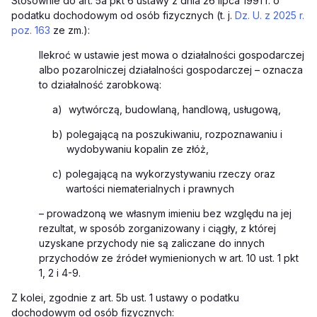
Stosownie do art. 5a pkt 6 ustawy z dnia 26 lipca 1991 r. o
podatku dochodowym od osób fizycznych (t. j.
Dz. U. z 2025 r.
poz. 163
ze zm.):
Ilekroć w ustawie jest mowa o działalności gospodarczej
albo pozarolniczej działalności gospodarczej – oznacza
to działalność zarobkową:
a)
wytwórczą, budowlaną, handlową, usługową,
b)
polegającą na poszukiwaniu, rozpoznawaniu i
wydobywaniu kopalin ze złóż,
c)
polegającą na wykorzystywaniu rzeczy oraz
wartości niematerialnych i prawnych
– prowadzoną we własnym imieniu bez względu na jej
rezultat, w sposób zorganizowany i ciągły, z której
uzyskane przychody nie są zaliczane do innych
przychodów ze źródeł wymienionych w art. 10 ust. 1 pkt
1, 2 i 4-9.
Z kolei, zgodnie z art. 5b ust. 1 ustawy o podatku
dochodowym od osób fizycznych: