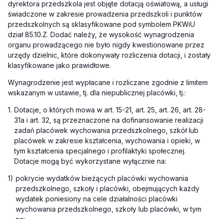
dyrektora przedszkola jest objęte dotacją oświatową, a usługi
świadczone w zakresie prowadzenia przedszkoli i punktów
przedszkolnych są sklasyfikowane pod symbolem PKWiU
dział 85.10.Z. Dodać należy, że wysokość wynagrodzenia
organu prowadzącego nie było nigdy kwestionowane przez
urzędy dzielnic, które dokonywały rozliczenia dotacji, i zostały
klasyfikowane jako prawidłowe.
Wynagrodzenie jest wypłacane i rozliczane zgodnie z limitem
wskazanym w ustawie, tj. dla niepublicznej placówki, tj.:
1.
Dotacje, o których mowa w art. 15-21, art. 25, art. 26, art. 28-
31a i art. 32, są przeznaczone na dofinansowanie realizacji
zadań placówek wychowania przedszkolnego, szkół lub
placówek w zakresie kształcenia, wychowania i opieki, w
tym kształcenia specjalnego i profilaktyki społecznej.
Dotacje mogą być wykorzystane wyłącznie na:
1)
pokrycie wydatków bieżących placówki wychowania
przedszkolnego, szkoły i placówki, obejmujących każdy
wydatek poniesiony na cele działalności placówki
wychowania przedszkolnego, szkoły lub placówki, w tym