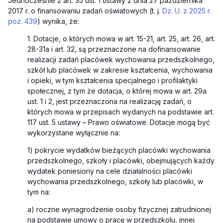
Jednocześnie z art. 35 ust. 1 ustawy z dnia 27 października
2017 r. o finansowaniu zadań oświatowych (t. j.
Dz. U. z 2025 r.
poz. 439
) wynika, że:
1. Dotacje, o których mowa w art. 15-21, art. 25, art. 26, art.
28-31a i art. 32, są przeznaczone na dofinansowanie
realizacji zadań placówek wychowania przedszkolnego,
szkół lub placówek w zakresie kształcenia, wychowania
i opieki, w tym kształcenia specjalnego i profilaktyki
społecznej, z tym że dotacja, o której mowa w art. 29a
ust. 1 i 2, jest przeznaczona na realizację zadań, o
których mowa w przepisach wydanych na podstawie art.
117 ust. 5 ustawy – Prawo oświatowe. Dotacje mogą być
wykorzystane wyłącznie na:
1) pokrycie wydatków bieżących placówki wychowania
przedszkolnego, szkoły i placówki, obejmujących każdy
wydatek poniesiony na cele działalności placówki
wychowania przedszkolnego, szkoły lub placówki, w
tym na:
a) roczne wynagrodzenie osoby fizycznej zatrudnionej
na podstawie umowy o pracę w przedszkolu, innej