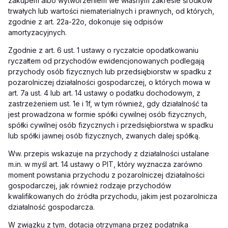
zakupem albo wytworzeniem we własnym zakresie środków
trwałych lub wartości niematerialnych i prawnych, od których,
zgodnie z art. 22a-22o, dokonuje się odpisów
amortyzacyjnych.
Zgodnie z art. 6 ust. 1 ustawy o ryczałcie opodatkowaniu
ryczałtem od przychodów ewidencjonowanych podlegają
przychody osób fizycznych lub przedsiębiorstw w spadku z
pozarolniczej działalności gospodarczej, o których mowa w
art. 7a ust. 4 lub art. 14 ustawy o podatku dochodowym, z
zastrzeżeniem ust. 1e i 1f, w tym również, gdy działalność ta
jest prowadzona w formie spółki cywilnej osób fizycznych,
spółki cywilnej osób fizycznych i przedsiębiorstwa w spadku
lub spółki jawnej osób fizycznych, zwanych dalej spółką.
Ww. przepis wskazuje na przychody z działalności ustalane
m.in. w myśl art. 14 ustawy o PIT, który wyznacza zarówno
moment powstania przychodu z pozarolniczej działalności
gospodarczej, jak również rodzaje przychodów
kwalifikowanych do źródła przychodu, jakim jest pozarolnicza
działalność gospodarcza.
W związku z tym, dotacja otrzymana przez podatnika