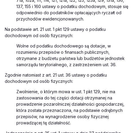
71a, 102a, 111, 114, 121, 121a, 122, 125, 125a, 129, 131a, 136,
137, 155 i 160 ustawy o podatku dochodowym, stosuje się
odpowiednio do podatników opłacających ryczałt od
przychodów ewidencjonowanych.
Na podstawie art. 21 ust. 1 pkt 129 ustawy o podatku
dochodowym od osób fizycznych:
Wolne od podatku dochodowego są dotacje, w
rozumieniu przepisów o finansach publicznych,
otrzymane z budżetu państwa lub budżetów jednostek
samorządu terytorialnego, z zastrzeżeniem ust. 36.
Zgodnie natomiast z art. 21 ust. 36 ustawy o podatku
dochodowym od osób fizycznych:
Zwolnienie, o którym mowa w ust. 1 pkt 129, nie ma
zastosowania do tej części dotacji otrzymanej na
prowadzenie pozarolniczej działalności gospodarczej,
która została przeznaczona, na podstawie odrębnych
przepisów, na wynagrodzenie osoby fizycznej
prowadzącej tę działalność.