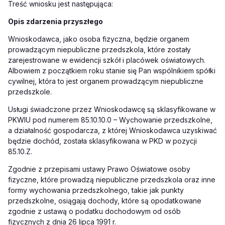
Treść wniosku jest następująca:
Opis zdarzenia przyszłego
Wnioskodawca, jako osoba fizyczna, będzie organem
prowadzącym niepubliczne przedszkola, które zostały
zarejestrowane w ewidencji szkół i placówek oświatowych.
Albowiem z początkiem roku stanie się Pan wspólnikiem spółki
cywilnej, która to jest organem prowadzącym niepubliczne
przedszkole.
Usługi świadczone przez Wnioskodawcę są sklasyfikowane w
PKWIU pod numerem 85.10.10.0 – Wychowanie przedszkolne,
a działalność gospodarcza, z której Wnioskodawca uzyskiwać
będzie dochód, została sklasyfikowana w PKD w pozycji
85.10.Z.
Zgodnie z przepisami ustawy Prawo Oświatowe osoby
fizyczne, które prowadzą niepubliczne przedszkola oraz inne
formy wychowania przedszkolnego, takie jak punkty
przedszkolne, osiągają dochody, które są opodatkowane
zgodnie z ustawą o podatku dochodowym od osób
fizycznych z dnia 26 lipca 1991 r.