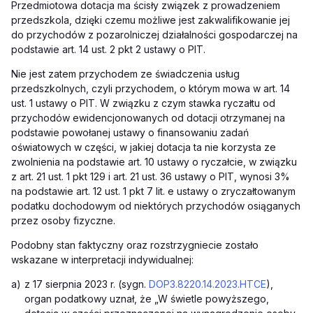
Przedmiotowa dotacja ma ścisły związek z prowadzeniem
przedszkola, dzięki czemu możliwe jest zakwalifikowanie jej
do przychodów z pozarolniczej działalności gospodarczej na
podstawie art. 14 ust. 2 pkt 2 ustawy o PIT.
Nie jest zatem przychodem ze świadczenia usług
przedszkolnych, czyli przychodem, o którym mowa w art. 14
ust. 1 ustawy o PIT. W związku z czym stawka ryczałtu od
przychodów ewidencjonowanych od dotacji otrzymanej na
podstawie powołanej ustawy o finansowaniu zadań
oświatowych w części, w jakiej dotacja ta nie korzysta ze
zwolnienia na podstawie art. 10 ustawy o ryczałcie, w związku
z art. 21 ust. 1 pkt 129 i art. 21 ust. 36 ustawy o PIT, wynosi 3%
na podstawie art. 12 ust. 1 pkt 7 lit. e ustawy o zryczałtowanym
podatku dochodowym od niektórych przychodów osiąganych
przez osoby fizyczne.
Podobny stan faktyczny oraz rozstrzygniecie zostało
wskazane w interpretacji indywidualnej:
a)
z 17 sierpnia 2023 r. (sygn.
DOP3.8220.14.2023.HTCE
),
organ podatkowy uznał, że „W świetle powyższego,