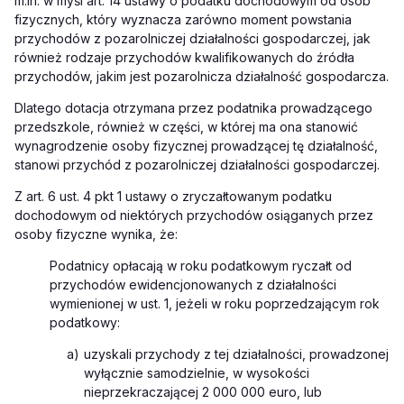
m.in. w myśl art. 14 ustawy o podatku dochodowym od osób
fizycznych, który wyznacza zarówno moment powstania
przychodów z pozarolniczej działalności gospodarczej, jak
również rodzaje przychodów kwalifikowanych do źródła
przychodów, jakim jest pozarolnicza działalność gospodarcza.
Dlatego dotacja otrzymana przez podatnika prowadzącego
przedszkole, również w części, w której ma ona stanowić
wynagrodzenie
osoby fizycznej prowadzącej tę działalność
,
stanowi przychód z pozarolniczej działalności gospodarczej.
Z art. 6 ust. 4 pkt 1
ustawy o zryczałtowanym podatku
dochodowym od niektórych przychodów osiąganych przez
osoby fizyczne
wynika, że:
Podatnicy opłacają w roku podatkowym ryczałt od
przychodów ewidencjonowanych z działalności
wymienionej w ust. 1, jeżeli w roku poprzedzającym rok
podatkowy:
a)
uzyskali przychody z tej działalności, prowadzonej
wyłącznie samodzielnie, w wysokości
nieprzekraczającej 2 000 000 euro, lub