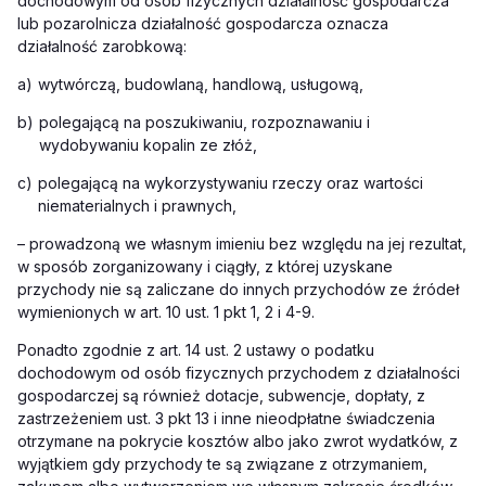
dochodowym od osób fizycznych działalność gospodarcza
lub pozarolnicza działalność gospodarcza oznacza
działalność zarobkową:
a)
wytwórczą, budowlaną, handlową, usługową,
b)
polegającą na poszukiwaniu, rozpoznawaniu i
wydobywaniu kopalin ze złóż,
c)
polegającą na wykorzystywaniu rzeczy oraz wartości
niematerialnych i prawnych,
– prowadzoną we własnym imieniu bez względu na jej rezultat,
w sposób zorganizowany i ciągły, z której uzyskane
przychody nie są zaliczane do innych przychodów ze źródeł
wymienionych w art. 10 ust. 1 pkt 1, 2 i 4-9.
Ponadto zgodnie z art. 14 ust. 2 ustawy o podatku
dochodowym od osób fizycznych przychodem z działalności
gospodarczej są również dotacje, subwencje, dopłaty, z
zastrzeżeniem ust. 3 pkt 13 i inne nieodpłatne świadczenia
otrzymane na pokrycie kosztów albo jako zwrot wydatków, z
wyjątkiem gdy przychody te są związane z otrzymaniem,