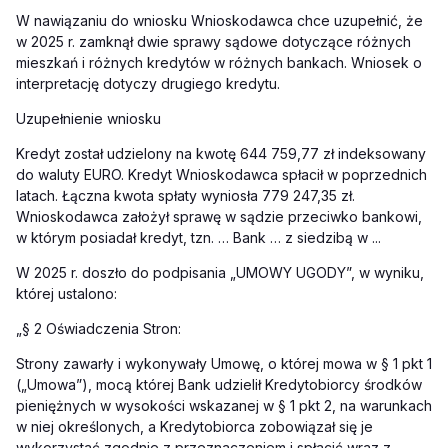
W nawiązaniu do wniosku
Wnioskodawca chce uzupełnić, że
w 2025 r.
zamknął dwie sprawy sądowe dotyczące różnych
mieszkań i różnych kredytów w różnych bankach. Wniosek o
interpretację dotyczy drugiego kredytu.
Uzupełnienie wniosku
Kredyt został udzielony na kwotę 644 759,77 zł indeksowany
do waluty EURO. Kredyt Wnioskodawca spłacił w poprzednich
latach. Łączna kwota spłaty wyniosła 779 247,35 zł.
Wnioskodawca założył sprawę w sądzie przeciwko bankowi,
w którym posiadał kredyt, tzn. … Bank … z siedzibą w ...
W 2025 r. doszło do podpisania „UMOWY UGODY”, w wyniku,
której ustalono:
„§ 2 Oświadczenia Stron:
Strony zawarły i wykonywały Umowę, o której mowa w § 1 pkt 1
(„Umowa”), mocą której Bank udzielił Kredytobiorcy środków
pieniężnych w wysokości wskazanej w § 1 pkt 2, na warunkach
w niej określonych, a Kredytobiorca zobowiązał się je
wykorzystać zgodnie z przeznaczeniem i spłacić wraz z