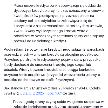
Przez umowę kredytu bank zobowiązuje się oddać do
dyspozycji kredytobiorcy na czas oznaczony w umowie
kwotę środków pieniężnych z przeznaczeniem na
ustalony cel, a kredytobiorca zobowiązuje się do
korzystania z niej na warunkach określonych w umowie,
zwrotu kwoty wykorzystanego kredytu wraz z
odsetkami w oznaczonych terminach spłaty oraz zapłaty
prowizji od udzielonego kredytu.
Podkreślam, że otrzymanie kredytu i jego spłata na warunkach
przewidzianych w umowie kredytu są obojętne podatkowo.
Przychód po stronie kredytobiorcy pojawia się w przypadku,
kiedy dochodzi do umorzenia kredytu, jego części lub
odsetek. Wtedy bowiem kredytobiorca osiąga konkretne
przysporzenie majątkowe (przychód w rozumieniu ustawy o
podatku dochodowym od osób fizycznych).
Jak stanowi art. 917 ustawy z dnia 23 kwietnia 1964 r. Kodeks
cywilny (t. j.
Dz. U. z 2025 r. poz. 1071
ze zm.):
Przez ugodę strony czynią sobie wzajemne ustępstwa w
zakresie istniejącego między nimi stosunku prawnego w