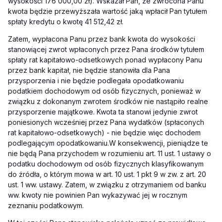
wysokości 176 000,00 zł).
Wskazał Pan, że zwrócona Panu
kwota
będzie przewyższała wartość jaką wpłacił Pan tytułem
spłaty kredytu o kwotę 41 512,42 zł.
Zatem, wypłacona Panu przez bank kwota do wysokości
stanowiącej zwrot wpłaconych przez Pana środków tytułem
spłaty rat kapitałowo-odsetkowych ponad wypłacony Panu
przez bank kapitał, nie będzie stanowiła dla Pana
przysporzenia i nie będzie podlegała opodatkowaniu
podatkiem dochodowym od osób fizycznych, ponieważ w
związku z dokonanym zwrotem środków nie nastąpiło realne
przysporzenie majątkowe. Kwota ta stanowi jedynie zwrot
poniesionych wcześniej przez Pana wydatków (spłaconych
rat kapitałowo-odsetkowych) - nie będzie więc dochodem
podlegającym opodatkowaniu.
W konsekwencji,
pieniądze te
nie będą Pana przychodem w rozumieniu art. 11 ust. 1
ustawy o
podatku dochodowym od osób fizycznych
klasyfikowanym
do źródła, o którym mowa w art. 10 ust. 1 pkt 9 w zw. z art. 20
ust. 1 ww. ustawy. Zatem, w związku z otrzymaniem od banku
ww. kwoty nie powinien Pan wykazywać jej w rocznym
zeznaniu podatkowym.