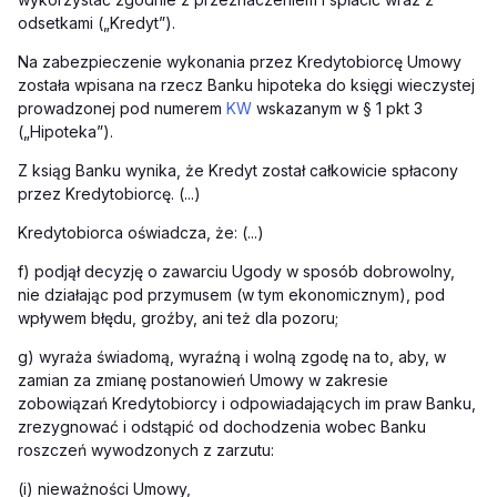
odsetkami („Kredyt”).
Na zabezpieczenie wykonania przez Kredytobiorcę Umowy
została wpisana na rzecz Banku hipoteka do księgi wieczystej
prowadzonej pod numerem
KW
wskazanym w § 1 pkt 3
(„Hipoteka”).
Z ksiąg Banku wynika, że Kredyt został całkowicie spłacony
przez Kredytobiorcę. (...)
Kredytobiorca oświadcza, że: (...)
f) podjął decyzję o zawarciu Ugody w sposób dobrowolny,
nie działając pod przymusem (w tym ekonomicznym), pod
wpływem błędu, groźby, ani też dla pozoru;
g) wyraża świadomą, wyraźną i wolną zgodę na to, aby, w
zamian za zmianę postanowień Umowy w zakresie
zobowiązań Kredytobiorcy i odpowiadających im praw Banku,
zrezygnować i odstąpić od dochodzenia wobec Banku
roszczeń wywodzonych z zarzutu:
(i) nieważności Umowy,