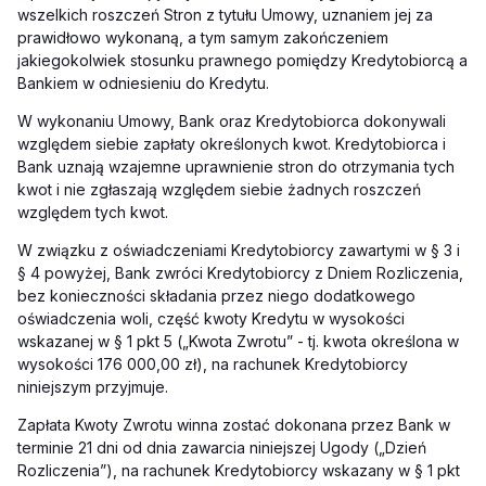
wszelkich roszczeń Stron z tytułu Umowy, uznaniem jej za
prawidłowo wykonaną, a tym samym zakończeniem
jakiegokolwiek stosunku prawnego pomiędzy Kredytobiorcą a
Bankiem w odniesieniu do Kredytu.
W wykonaniu Umowy, Bank oraz Kredytobiorca dokonywali
względem siebie zapłaty określonych kwot. Kredytobiorca i
Bank uznają wzajemne uprawnienie stron do otrzymania tych
kwot i nie zgłaszają względem siebie żadnych roszczeń
względem tych kwot.
W związku z oświadczeniami Kredytobiorcy zawartymi w § 3 i
§ 4 powyżej, Bank zwróci Kredytobiorcy z Dniem Rozliczenia,
bez konieczności składania przez niego dodatkowego
oświadczenia woli, część kwoty Kredytu w wysokości
wskazanej w § 1 pkt 5 („Kwota Zwrotu” - tj. kwota określona w
wysokości 176 000,00 zł), na rachunek Kredytobiorcy
niniejszym przyjmuje.
Zapłata Kwoty Zwrotu winna zostać dokonana przez Bank w
terminie 21 dni od dnia zawarcia niniejszej Ugody („Dzień
Rozliczenia”), na rachunek Kredytobiorcy wskazany w § 1 pkt