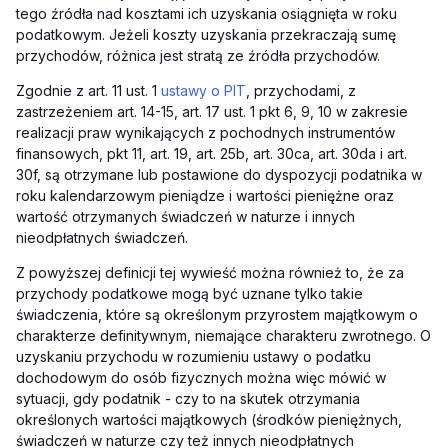
tego źródła nad kosztami ich uzyskania osiągnięta w roku
podatkowym. Jeżeli koszty uzyskania przekraczają sumę
przychodów, różnica jest stratą ze źródła przychodów.
Zgodnie z art. 11 ust. 1
ustawy o PIT
, przychodami, z
zastrzeżeniem art. 14-15, art. 17 ust. 1 pkt 6, 9, 10 w zakresie
realizacji praw wynikających z pochodnych instrumentów
finansowych, pkt 11, art. 19, art. 25b, art. 30ca, art. 30da i art.
30f, są otrzymane lub postawione do dyspozycji podatnika w
roku kalendarzowym pieniądze i wartości pieniężne oraz
wartość otrzymanych świadczeń w naturze i innych
nieodpłatnych świadczeń.
Z powyższej definicji tej wywieść można również to, że za
przychody podatkowe mogą być uznane tylko takie
świadczenia, które są określonym przyrostem majątkowym o
charakterze definitywnym, niemające charakteru zwrotnego. O
uzyskaniu przychodu w rozumieniu ustawy o podatku
dochodowym do osób fizycznych można więc mówić w
sytuacji, gdy podatnik - czy to na skutek otrzymania
określonych wartości majątkowych (środków pieniężnych,
świadczeń w naturze czy też innych nieodpłatnych