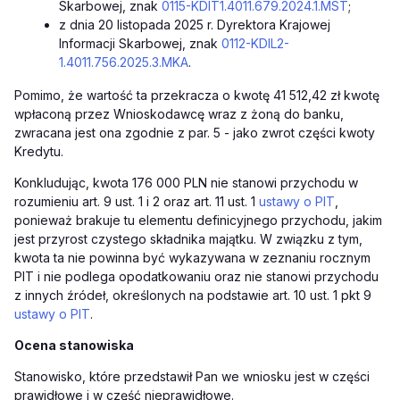
Skarbowej, znak
0115-KDIT1.4011.679.2024.1.MST
;
z dnia 20 listopada 2025 r. Dyrektora Krajowej
Informacji Skarbowej, znak
0112-KDIL2-
1.4011.756.2025.3.MKA
.
Pomimo, że wartość ta przekracza o kwotę 41 512,42 zł kwotę
wpłaconą przez Wnioskodawcę wraz z żoną do banku,
zwracana jest ona zgodnie z par. 5 - jako zwrot części kwoty
Kredytu.
Konkludując, kwota 176 000 PLN nie stanowi przychodu
w
rozumieniu art. 9 ust. 1 i 2 oraz art. 11 ust.
1
ustawy o PIT
,
ponieważ brakuje tu elementu definicyjnego przychodu, jakim
jest przyrost czystego składnika majątku. W związku z tym,
kwota ta nie powinna być wykazywana w zeznaniu rocznym
PIT i nie podlega opodatkowaniu oraz nie stanowi przychodu
z innych źródeł, określonych na podstawie art. 10 ust. 1 pkt 9
ustawy o PIT
.
Ocena stanowiska
Stanowisko, które przedstawił Pan we wniosku jest w części
prawidłowe i w część nieprawidłowe.