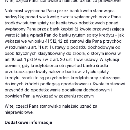
W tej części Pana stanowisko należało uznać za prawidłowe.
Natomiast wypłacona Panu przez bank kwota stanowiąca
nadwyżkę ponad ww. kwotę zwrotu wpłaconych przez Pana
środków tytułem spłaty rat kapitałowo-odsetkowych ponad
wypłacony Panu przez bank kapitał (tj. kwota przewyższająca
wartość jaką wpłacił Pan do banku tytułem spłaty kredytu – jak
wskazał we wniosku 41 512,42 zł) stanowi dla Pana
przychód
w rozumieniu art. 11 ust. 1 ustawy o podatku dochodowym od
osób fizycznych klasyfikowany do źródła, o którym mowa w
art. 10 ust. 1 pkt 9 w zw. z art. 20 ust. 1 ww. ustawy. W sytuacji
bowiem, gdy kredytobiorca otrzymał od banku środki
przekraczające kwoty należne bankowi z tytułu spłaty
kredytu, środki te są przychodem kredytobiorcy zaliczanym
do innych źródeł i podlegają opodatkowaniu.
Kwota ta stanowi
przychód do opodatkowania podatkiem dochodowym i
powinien Pan ją wykazać w zeznaniu rocznym.
W tej części Pana stanowisko należało uznać za
nieprawidłowe.
Dodatkowe informacje