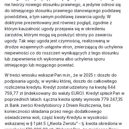
nie tworzy nowego stosunku prawnego, a jedynie odnosi się
do istniejącego stosunku prawnego stanowiącego podstawę
powództwa, a tym samym podstawę zawarcia ugody. W
doktrynie prezentowany jest również pogląd, zgodnie z
którym kauzalność ugody przejawia się w określeniu
zarzutów, którymi mogą się posłużyć strony po zawarciu
ugody. Tak więc ugoda jest czynnością, realizowaną w
drodze wzajemnych ustępstw stron, zmierzającą do uchylenia
niepewności co do roszczeń wynikających z tego stosunku
lub zapewnienia ich wykonania albo uchylenia sporu
istniejącego lub mogącego powstać.
W treści wniosku wskazał Pan m.in., że w 2025 r. doszło do
podpisania ugody, w wyniku której, doszło do całkowitego
rozliczenia kredytu.
Kredyt został udzielony na kwotę 644
759,77 zł (indeksowany do waluty EURO). Kredyt spłacił Pan w
poprzednich latach. Łączna kwota spłaty wyniosła 779 247,35
zł. Bank zwróci Kredytobiorcy z Dniem Rozliczenia, bez
konieczności składania przez niego dodatkowego
oświadczenia woli, część kwoty Kredytu w wysokości
wskazanej w § 1 pkt 5 („Kwota Zwrotu” - tj. kwota określona w