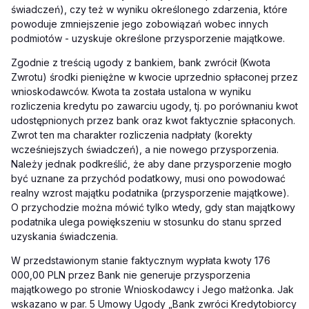
świadczeń), czy też w wyniku określonego zdarzenia, które
powoduje zmniejszenie jego zobowiązań wobec innych
podmiotów - uzyskuje określone przysporzenie majątkowe.
Zgodnie z treścią ugody z bankiem, bank zwrócił (Kwota
Zwrotu) środki pieniężne w kwocie uprzednio spłaconej przez
wnioskodawców. Kwota ta została ustalona w wyniku
rozliczenia kredytu po zawarciu ugody, tj. po porównaniu kwot
udostępnionych przez bank oraz kwot faktycznie spłaconych.
Zwrot ten ma charakter rozliczenia nadpłaty (korekty
wcześniejszych świadczeń), a nie nowego przysporzenia.
Należy jednak podkreślić, że aby dane przysporzenie mogło
być uznane za przychód podatkowy, musi ono powodować
realny wzrost majątku podatnika (przysporzenie majątkowe).
O przychodzie można mówić tylko wtedy, gdy stan majątkowy
podatnika ulega powiększeniu w stosunku do stanu sprzed
uzyskania świadczenia.
W przedstawionym stanie faktycznym wypłata kwoty 176
000,00 PLN przez Bank nie generuje przysporzenia
majątkowego po stronie Wnioskodawcy i Jego małżonka. Jak
wskazano w par. 5 Umowy Ugody „Bank zwróci Kredytobiorcy