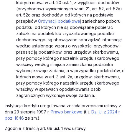
których mowa w art. 20 ust. 1, z wyjątkiem dochodów
(przychodów) wymienionych w art. 21, art. 52, art. 52a i
art. 52c oraz dochodów, od których na podstawie
przepisów
Ordynacji podatkowej
zaniechano poboru
podatku, od których nie są obowiązane pobierać
zaliczki na podatek lub zryczałtowanego podatku
dochodowego, są obowiązane sporządzić informację
według ustalonego wzoru o wysokości przychodów i
przesłać ją podatnikowi oraz urzędowi skarbowemu,
przy pomocy którego naczelnik urzędu skarbowego
właściwy według miejsca zamieszkania podatnika
wykonuje swoje zadania, a w przypadku podatników, o
których mowa w art. 3 ust. 2a, urzędowi skarbowemu,
przy pomocy którego naczelnik urzędu skarbowego
właściwy w sprawach opodatkowania osób
zagranicznych wykonuje swoje zadania.
Instytucja kredytu uregulowana została przepisami ustawy z
dnia 29 sierpnia 1997 r.
Prawo bankowe
(t. j.
Dz. U. z 2024 r.
poz. 1646
ze zm.).
Zgodnie z treścią art. 69 ust. 1 ww. ustawy: