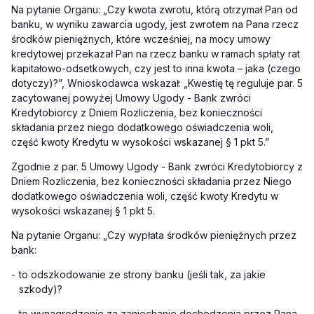
Na pytanie Organu: „Czy kwota zwrotu, którą otrzymał Pan od
banku, w wyniku zawarcia ugody, jest zwrotem na Pana rzecz
środków pieniężnych, które wcześniej, na mocy umowy
kredytowej przekazał Pan na rzecz banku w ramach spłaty rat
kapitałowo-odsetkowych, czy jest to inna kwota – jaka (czego
dotyczy)?”, Wnioskodawca wskazał: „Kwestię tę reguluje par. 5
zacytowanej powyżej Umowy Ugody - Bank zwróci
Kredytobiorcy z Dniem Rozliczenia, bez konieczności
składania przez niego dodatkowego oświadczenia woli,
część kwoty Kredytu w wysokości wskazanej § 1 pkt 5.”
Zgodnie z par. 5 Umowy Ugody - Bank zwróci Kredytobiorcy z
Dniem Rozliczenia, bez konieczności składania przez Niego
dodatkowego oświadczenia woli, część kwoty Kredytu w
wysokości wskazanej § 1 pkt 5.
Na pytanie Organu: „Czy wypłata środków pieniężnych przez
bank:
-
to odszkodowanie ze strony banku (jeśli tak, za jakie
szkody)?
-
to wynagrodzenie za zaniechanie dochodzenia przez Pana