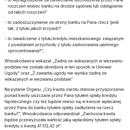
roszczeń wobec banku na drodze sądowej lub odstąpienie
od takich roszczeń?
-
to zadośćuczynienie ze strony banku na Pana rzecz (jeśli
tak, z tytułu jakich krzywd)?
-
to świadczenie z tytułu kredytu mieszkaniowego związanym
z powstaniem przychodu z tytułu zastosowania ujemnego
oprocentowania?”,
Wnioskodawca wskazał: „
Żadna ze wskazanych w wezwaniu
podstaw nie została określona w ten sposób w Umowie
Ugody.” oraz „Z zawartej ugody nie wynika żadna ze
wskazanych w wezwaniu podstaw.”
Na pytanie Organu: „Czy kwota zwrotu stanowi przysporzenie
ponad kwoty uiszczane przez Pana tytułem spłaty kredytu
hipotecznego czy też będzie mieści się w kwocie wpłacanej
przez Pana do banku tytułem spłaty zadłużenia na rzecz
banku?”, Wnioskodawca odpowiedział: „Zwrócona kwota
będzie przewyższała wartość jaką wpłaciliśmy tytułem spłaty
kredytu o kwotę 41 512,42 zł”.