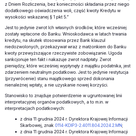
z Dniem Rozliczenia, bez konieczności składania przez niego
dodatkowego oświadczenia woli, część kwoty Kredytu w
wysokości wskazanej § 1 pkt 5.”
Jest to jedynie zwrot Ich własnych środków, które wcześniej
zostały wpłacone do Banku. Wnioskodawca w latach trwania
kredytu, na skutek stosowania przez Bank klauzul
niedozwolonych, przekazywał wraz z małżonkiem do Banku
kwoty przewyższające rzeczywiste zobowiązanie. Ugoda
sankcjonuje ten fakt i nakazuje zwrot nadpłaty. Zwrot
pieniędzy, które wcześniej wypłynęły z majątku podatnika, jest
zdarzeniem neutralnym podatkowo. Jest to jedynie restytucja
(przywrócenie) stanu majątkowego sprzed dokonania
nienależnej wpłaty, a nie uzyskanie nowej korzyści.
Stanowisko to znajduje potwierdzenie w ugruntowanej linii
interpretacyjnej organów podatkowych, a to m.in. w
interpretacjach podatkowych
:
z dnia 11 grudnia 2024 r. Dyrektora Krajowej Informacji
Skarbowej, znak
0114-KDIP3-2.4011.804.2024.2.MN
;
z dnia 11 grudnia 2024 r. Dyrektora Krajowej Informacji