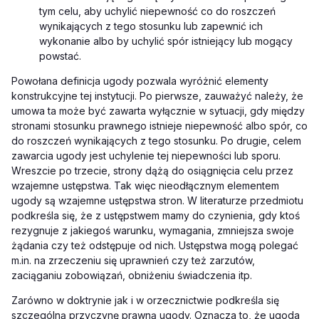
tym celu, aby uchylić niepewność co do roszczeń
wynikających z tego stosunku lub zapewnić ich
wykonanie albo by uchylić spór istniejący lub mogący
powstać.
Powołana definicja ugody pozwala wyróżnić elementy
konstrukcyjne tej instytucji. Po pierwsze, zauważyć należy, że
umowa ta może być zawarta wyłącznie w sytuacji, gdy między
stronami stosunku prawnego istnieje niepewność albo spór, co
do roszczeń wynikających z tego stosunku. Po drugie, celem
zawarcia ugody jest uchylenie tej niepewności lub sporu.
Wreszcie po trzecie, strony dążą do osiągnięcia celu przez
wzajemne ustępstwa. Tak więc nieodłącznym elementem
ugody są wzajemne ustępstwa stron. W literaturze przedmiotu
podkreśla się, że z ustępstwem mamy do czynienia, gdy ktoś
rezygnuje z jakiegoś warunku, wymagania, zmniejsza swoje
żądania czy też odstępuje od nich. Ustępstwa mogą polegać
m.in. na zrzeczeniu się uprawnień czy też zarzutów,
zaciąganiu zobowiązań, obniżeniu świadczenia itp.
Zarówno w doktrynie jak i w orzecznictwie podkreśla się
szczególną przyczynę prawną ugody. Oznacza to, że ugoda