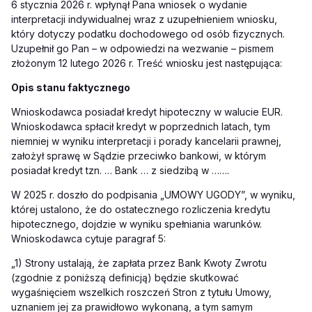
6 stycznia 2026 r. wpłynął Pana wniosek o wydanie
interpretacji indywidualnej wraz z uzupełnieniem wniosku,
który dotyczy podatku dochodowego od
osób fizycznych.
Uzupełnił go Pan – w odpowiedzi na wezwanie – pismem
złożonym 12 lutego 2026 r.
Treść wniosku jest następująca:
Opis stanu faktycznego
Wnioskodawca posiadał kredyt hipoteczny w walucie EUR.
Wnioskodawca spłacił kredyt w poprzednich latach, tym
niemniej w wyniku interpretacji i porady kancelarii prawnej,
założył sprawę w Sądzie przeciwko bankowi, w którym
posiadał kredyt tzn. … Bank … z siedzibą w …….
W 2025 r. doszło do podpisania „UMOWY UGODY”, w wyniku,
której ustalono, że do ostatecznego rozliczenia kredytu
hipotecznego, dojdzie w wyniku spełniania warunków.
Wnioskodawca cytuje paragraf 5:
„1) Strony ustalają, że zapłata przez Bank Kwoty Zwrotu
(zgodnie z poniższą definicją) będzie skutkować
wygaśnięciem wszelkich roszczeń Stron z tytułu Umowy,
uznaniem jej za prawidłowo wykonaną, a tym samym