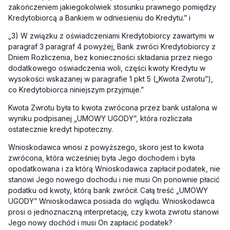
zakończeniem jakiegokolwiek stosunku prawnego pomiędzy
Kredytobiorcą a Bankiem w odniesieniu do Kredytu.” i
„3) W związku z oświadczeniami Kredytobiorcy zawartymi w
paragraf 3 paragraf 4 powyżej, Bank zwróci Kredytobiorcy z
Dniem Rozliczenia, bez konieczności składania przez niego
dodatkowego oświadczenia woli, części kwoty Kredytu w
wysokości wskazanej w paragrafie 1 pkt 5 („Kwota Zwrotu”),
co Kredytobiorca niniejszym przyjmuje.”
Kwota Zwrotu była to kwota zwrócona przez bank ustalona w
wyniku podpisanej „UMOWY UGODY”, która rozliczała
ostatecznie kredyt hipoteczny.
Wnioskodawca wnosi z powyższego, skoro jest to kwota
zwrócona, która wcześniej była Jego dochodem i była
opodatkowana i za którą Wnioskodawca zapłacił podatek, nie
stanowi Jego nowego dochodu i nie musi On ponownie płacić
podatku od kwoty, którą bank zwrócił. Całą treść „UMOWY
UGODY” Wnioskodawca posiada do wglądu. Wnioskodawca
prosi o jednoznaczną interpretację, czy kwota zwrotu stanowi
Jego nowy dochód i musi On zapłacić podatek?