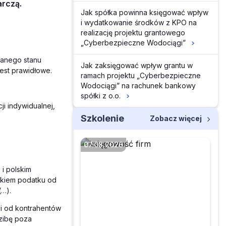
arczą.
Jak spółka powinna księgować wpływ
i wydatkowanie środków z KPO na
realizację projektu grantowego
„Cyberbezpieczne Wodociągi”
sanego stanu
Jak zaksięgować wpływ grantu w
st prawidłowe.
ramach projektu „Cyberbezpieczne
Wodociągi” na rachunek bankowy
spółki z o.o.
ji indywidualnej,
Szkolenie
Zobacz więcej
07.08.2026
 i polskim
kiem podatku od
(…).
Faktura przesłana w
pdf a potem wysłana
gi od kontrahentów
do KSeF – co z tym
dzibę poza
zrobić