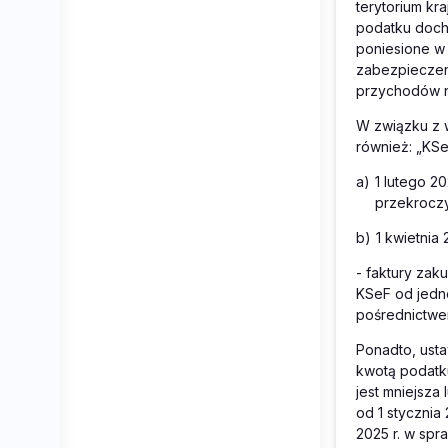
terytorium kr
podatku docho
poniesione w
zabezpieczen
przychodów na
W związku z 
również: „KSe
a)
1 lutego 2
przekroczy
b)
1 kwietnia
- faktury za
KSeF od jedne
pośrednictwe
Ponadto, ust
kwotą podatk
jest mniejsza
od 1 stycznia
2025 r. w spr