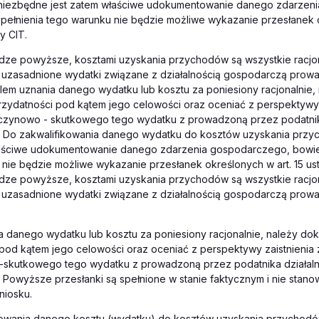
iezbędne jest zatem właściwe udokumentowanie danego zdarzen
ełnienia tego warunku nie będzie możliwe wykazanie przesłanek o
wy CIT.
dze powyższe, kosztami uzyskania przychodów są wszystkie racjo
uzasadnione wydatki związane z działalnością gospodarczą prow
lem uznania danego wydatku lub kosztu za poniesiony racjonalnie
zydatności pod kątem jego celowości oraz oceniać z perspektywy 
czynowo - skutkowego tego wydatku z prowadzoną przez podatnika
 Do zakwalifikowania danego wydatku do kosztów uzyskania prz
łaściwe udokumentowanie danego zdarzenia gospodarczego, bowie
nie będzie możliwe wykazanie przesłanek określonych w art. 15 ust.
dze powyższe, kosztami uzyskania przychodów są wszystkie racjo
uzasadnione wydatki związane z działalnością gospodarczą prow
a danego wydatku lub kosztu za poniesiony racjonalnie, należy do
pod kątem jego celowości oraz oceniać z perspektywy zaistnienia
skutkowego tego wydatku z prowadzoną przez podatnika działaln
Powyższe przesłanki są spełnione w stanie faktycznym i nie stano
niosku.
kowania danego kosztu (wydatku) do kosztów uzyskania przychodó