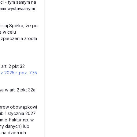
ci - tym samym na
ami wystawianymi
siaj Spółka, że po
e w celu
zpieczenia źródła
art. 2 pkt 32
 z 2025 r. poz. 775
a w art. 2 pkt 32a
wbrew obowiązkowi
ub 1 stycznia 2027
m e-Faktur np. w
any danych) lub
na dzień ich