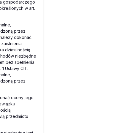
ia gospodarczego
kreślonych w art.
nalne,
adzoną przez
, należy dokonać
zaistnienia
 działalnością
ychodów niezbędne
m bez spełnienia
 1 Ustawy CIT.
nalne,
adzoną przez
konać oceny jego
 związku
ością
wią przedmiotu
w niezbędne jest