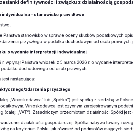
rzesłanki definitywności i związku z działalnością gospod
a indywidualna – stanowisko prawidłowe
stwo,
że Państwa stanowisko w sprawie oceny skutków podatkowych opi
zdarzenia przyszłego w podatku dochodowym od osób prawnych je
ku o wydanie interpretacji indywidualnej
 r. wpłynął Państwa wniosek z 5 marca 2026 r. o wydanie interpretac
y podatku dochodowego od osób prawnych.
 jest następująca:
aktycznego/zdarzenia przyszłego
(dalej: „Wnioskodawca” lub „Spółka”) jest spółką z siedzibą w Polsce
odatkowym. Wnioskodawca jest czynnym zarejestrowanym podatni
ug (dalej: „VAT”). Zasadniczym przedmiotem działalności Spółki jest 
wadzonej działalności gospodarczej, Spółka nabywa towary i usłu
zibę na terytorium Polski, jak również od podmiotów mających sie