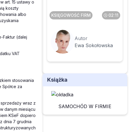
w art. 15 ustawy o
ią koszty
chowania albo
KSIĘGOWOŚĆ FIRM
02:11
uzyskania
Faktur (dalej
Autor
Ewa Sokołowska
odatku VAT
Książka
zkiem stosowania
e Spółce za
ć sprzedaży wraz z
SAMOCHÓD W FIRMIE
 w danym miesiącu
yciem KSeF dopiero
z dnia 7 grudnia
ustrukturyzowanych