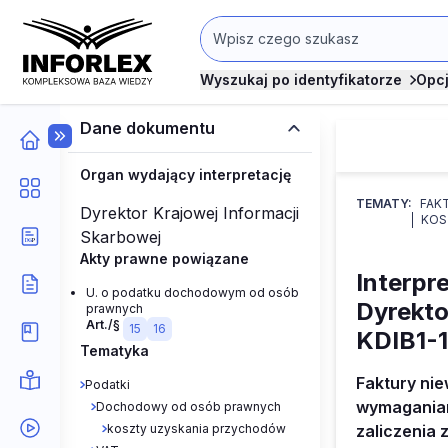
Wyszukaj po identyfikatorze
Opc
Dane dokumentu
Organ wydający interpretację
TEMATY:
FAKT
Dyrektor Krajowej Informacji
KOS
Skarbowej
Akty prawne powiązane
Interpr
U. o podatku dochodowym od osób
Dyrekto
prawnych
Art./§
15
16
KDIB1-1
Tematyka
Faktury ni
Podatki
wymaganiam
Dochodowy od osób prawnych
koszty uzyskania przychodów
zaliczenia 