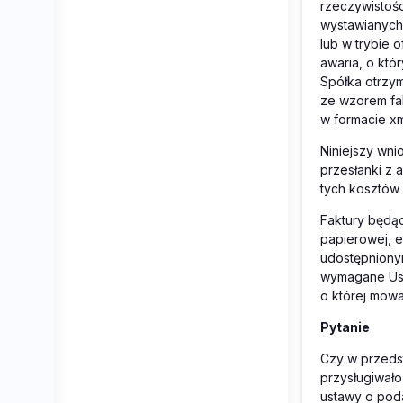
rzeczywistoś
wystawianych 
lub w trybie 
awaria, o kt
Spółka otrzym
ze wzorem fa
w formacie xml
Niniejszy wni
przesłanki z 
tych kosztów 
Faktury będąc
papierowej, e
udostępniony
wymagane Usta
o której mowa
Pytanie
Czy w przeds
przysługiwało
ustawy o pod