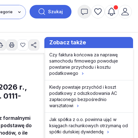
Szukaj
Zobacz także
Czy faktura końcowa za naprawę
samochodu firmowego powoduje
powstanie przychodu i kosztu
podatkowego
2026 r.,
Kiedy powstaje przychód i koszt
podatkowy z odszkodowania AC
 0111-
zapłaconego bezpośrednio
warsztatowi
z formalnymi
Jak spółka z o.o. powinna ująć w
ą podstawę do
księgach rachunkowych otrzymaną od
spółki duńskiej dywidendę
odów, o ile