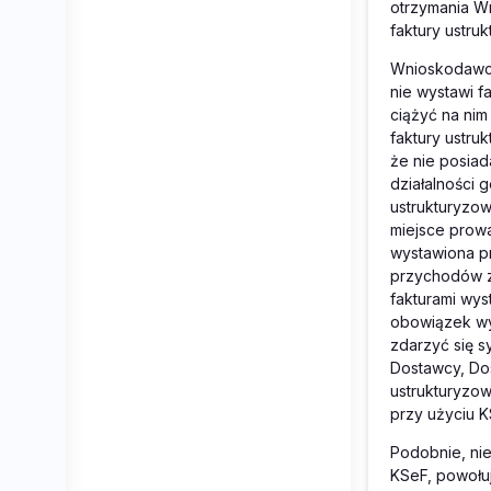
otrzymania W
faktury ustru
Wnioskodawca
nie wystawi f
ciążyć na nim
faktury ustr
że nie posiad
działalności 
ustrukturyzow
miejsce prowa
wystawiona pr
przychodów z
fakturami wys
obowiązek wy
zdarzyć się 
Dostawcy, Do
ustrukturyzo
przy użyciu 
Podobnie, nie
KSeF, powołuj