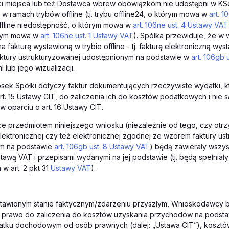
ci miejsca lub też Dostawca wbrew obowiązkom nie udostępni w KSe
w ramach trybów offline (tj. trybu offline24, o którym mowa w
art. 
offline niedostępność, o którym mowa w
art. 106ne ust. 4 Ustawy VAT
órym mowa w
art. 106ne ust. 1 Ustawy VAT
). Spółka przewiduje, że w
a fakturę wystawioną w trybie offline - tj. fakturę elektroniczną wy
ktury ustrukturyzowanej udostępnionym na podstawie w
art. 106gb 
 lub jego wizualizacji.
osek Spółki dotyczy faktur dokumentujących rzeczywiste wydatki, kt
art. 15 Ustawy CIT, do zaliczenia ich do kosztów podatkowych i nie 
w oparciu o art. 16 Ustawy CIT.
e przedmiotem niniejszego wniosku (niezależnie od tego, czy otr
lektronicznej czy też elektronicznej zgodnej ze wzorem faktury us
m na podstawie
art. 106gb ust. 8 Ustawy VAT
) będą zawierały wszys
wą VAT i przepisami wydanymi na jej podstawie (tj. będą spełniały d
 w art. 2 pkt 31
Ustawy VAT
).
tawionym stanie faktycznym/zdarzeniu przyszłym, Wnioskodawcy 
 prawo do zaliczenia do kosztów uzyskania przychodów na podstawie
atku dochodowym od osób prawnych (dalej: „Ustawa CIT”), kosztó