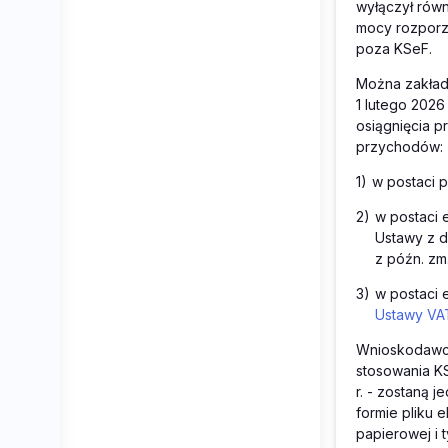
wyłączył równ
mocy rozporz
poza KSeF.
Można zakłada
1 lutego 2026
osiągnięcia 
przychodów:
1)
w postaci 
2)
w postaci 
Ustawy z d
z późn. zm.
3)
w postaci 
Ustawy VA
Wnioskodawca
stosowania KS
r. - zostaną
formie pliku 
papierowej i