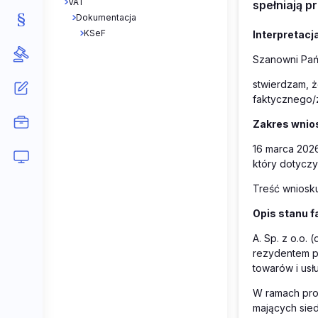
VAT
spełniają p
Dokumentacja
KSeF
Interpretacj
Szanowni Pań
stwierdzam, 
faktycznego/
Zakres wnios
16 marca 2026
który dotycz
Treść wniosku
Opis stanu f
A. Sp. z o.o. 
rezydentem p
towarów i usł
W ramach pro
mających sied