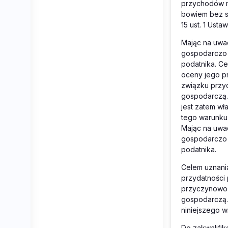
przychodów n
bowiem bez sp
15 ust. 1 Usta
Mając na uwa
gospodarczo 
podatnika. Ce
oceny jego pr
związku przy
gospodarczą.
jest zatem w
tego warunku 
Mając na uwa
gospodarczo 
podatnika.
Celem uznani
przydatności 
przyczynowo-
gospodarczą. 
niniejszego w
Do zakwalifi