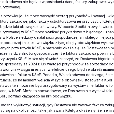
nioskodawca nie będzie w posiadaniu danej faktury zakupowej wys
kturyzowanej.
 przewiduje, że może wystąpić szereg przypadków i sytuacji, w 
aktury zakupowej jako faktury ustrukturyzowanej przy użyciu KSeF,
 będzie taki obowiązek ustawowy. W ocenie Spółki, niewystawieni
ukturyzowanej w KSeF może wynikać przykładowo z błędnego uznan
a w Polsce siedziby działalności gospodarczej ani stałego miejsca
gospodarczej i nie jest w związku z tym, objęty obowiązkiem wystawi
anych przy użyciu KSeF, a następnie okaże się, że Dostawca ten po
dzenia działalności gospodarczej i że faktura zakupowa powinna 
zy użyciu KSeF. Może się również zdarzyć, że Dostawca błędnie ok
e sprzedaży za 2024 r. lub wartości przychodów ze sprzedaży d
tawionymi w ciągu miesiąca, w efekcie czego błędnie określi mome
stawiania faktur w KSeF. Ponadto, Wnioskodawca dostrzega, że 
sytuacja, że na moment wejścia w życie obowiązku stosowania KSeF
stawca ten może nie być przygotowany na wystawianie faktur w fo
wanej w KSeF. Może to spowodować, że Dostawca nie wystawi fakt
KSeF, pomimo ciążącego na nim obowiązku.
 można wykluczyć sytuacji, gdy Dostawca nie wystawi faktury zaku
ąc się na okoliczności takie jak awaria KSeF, a okaże się, że nie mi