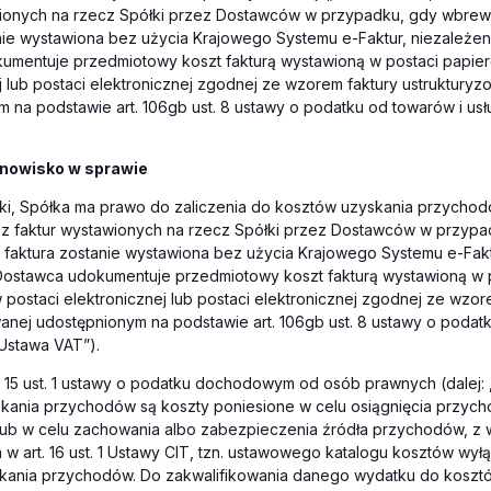
wionych na rzecz Spółki przez Dostawców w przypadku, gdy wbre
nie wystawiona bez użycia Krajowego Systemu e-Faktur, niezależen
umentuje przedmiotowy koszt fakturą wystawioną w postaci papier
j lub postaci elektronicznej zgodnej ze wzorem faktury ustrukturyz
 na podstawie art. 106gb ust. 8 ustawy o podatku od towarów i usłu
nowisko w sprawie
ki, Spółka ma prawo do zaliczenia do kosztów uzyskania przycho
 z faktur wystawionych na rzecz Spółki przez Dostawców w przyp
faktura zostanie wystawiona bez użycia Krajowego Systemu e-Fakt
Dostawca udokumentuje przedmiotowy koszt fakturą wystawioną w 
 postaci elektronicznej lub postaci elektronicznej zgodnej ze wzor
anej udostępnionym na podstawie art. 106gb ust. 8 ustawy o podat
„Ustawa VAT”).
. 15 ust. 1 ustawy o podatku dochodowym od osób prawnych (dalej: 
skania przychodów są koszty poniesione w celu osiągnięcia przyc
ub w celu zachowania albo zabezpieczenia źródła przychodów, z 
w art. 16 ust. 1 Ustawy CIT, tzn. ustawowego katalogu kosztów wył
kania przychodów. Do zakwalifikowania danego wydatku do koszt