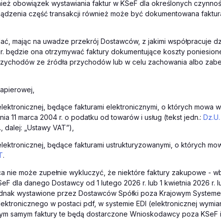
ież obowiązek wystawiania faktur w KSeF dla określonych czynnoś
ądzenia część transakcji również może być dokumentowana faktur
ć, mając na uwadze przekrój Dostawców, z jakimi współpracuje dzi
 r. będzie ona otrzymywać faktury dokumentujące koszty poniesion
przychodów ze źródła przychodów lub w celu zachowania albo zabe
papierowej,
elektronicznej, będące fakturami elektronicznymi, o których mowa w 
nia 11 marca 2004 r. o podatku od towarów i usług (tekst jedn.:
Dz.U.
, dalej: „Ustawy VAT”),
elektronicznej, będące fakturami ustrukturyzowanymi, o których mow
T
.
 nie może zupełnie wykluczyć, że niektóre faktury zakupowe - 
eF dla danego Dostawcy od 1 lutego 2026 r. lub 1 kwietnia 2026 r. l
 jednak wystawione przez Dostawców Spółki poza Krajowym Systeme
elektronicznego w postaci pdf, w systemie EDI (elektronicznej wymi
 tym samym faktury te będą dostarczone Wnioskodawcy poza KSeF i 