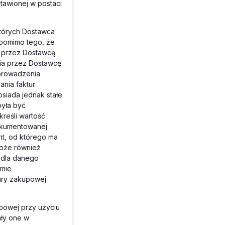
tawionej w postaci
których Dostawca
 pomimo tego, że
e przez Dostawcę
ia przez Dostawcę
 prowadzenia
ania faktur
siada jednak stałe
była być
reśli wartość
okumentowanej
nt, od którego ma
może również
 dla danego
rmie
ury zakupowej
powej przy użyciu
ały one w