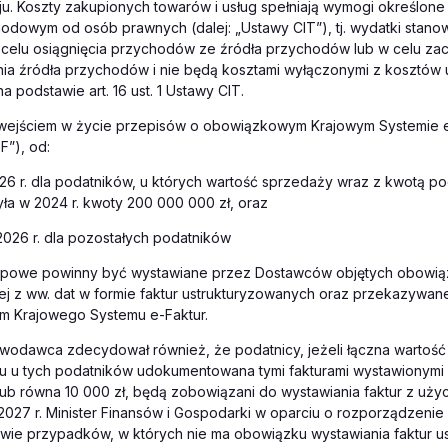
aju. Koszty zakupionych towarów i usług spełniają wymogi określone 
dowym od osób prawnych (dalej: „Ustawy CIT”), tj. wydatki stanow
 celu osiągnięcia przychodów ze źródła przychodów lub w celu za
ia źródła przychodów i nie będą kosztami wyłączonymi z kosztów 
 podstawie art. 16 ust. 1 Ustawy CIT.
wejściem w życie przepisów o obowiązkowym Krajowym Systemie e-
F”), od:
026 r. dla podatników, u których wartość sprzedaży wraz z kwotą p
ła w 2024 r. kwoty 200 000 000 zł, oraz
 2026 r. dla pozostałych podatników
kupowe powinny być wystawiane przez Dostawców objętych obowią
j z ww. dat w formie faktur ustrukturyzowanych oraz przekazywan
m Krajowego Systemu e-Faktur.
awodawca zdecydował również, że podatnicy, jeżeli łączna wartoś
u u tych podatników udokumentowana tymi fakturami wystawionymi
 lub równa 10 000 zł, będą zobowiązani do wystawiania faktur z uż
 2027 r. Minister Finansów i Gospodarki w oparciu o rozporządzenie 
awie przypadków, w których nie ma obowiązku wystawiania faktur 