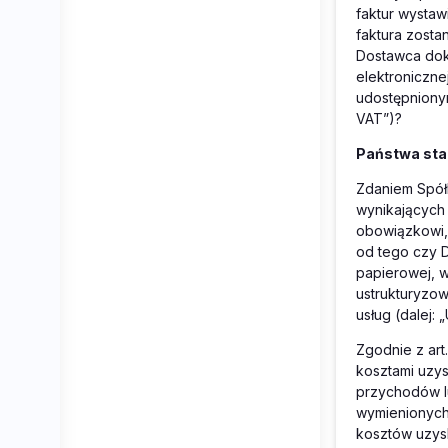
faktur wysta
faktura zosta
Dostawca dok
elektroniczne
udostępnionym
VAT”)?
Państwa sta
Zdaniem Spół
wynikających
obowiązkowi, 
od tego czy 
papierowej, w
ustrukturyzow
usług (dalej: 
Zgodnie z art
kosztami uzy
przychodów l
wymienionych 
kosztów uzys