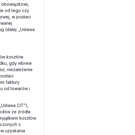
w obowiązkowi,
ie od tego czy
owej, w postaci
owanej
g (dalej: „Ustawa
dów kosztów
adku, gdy wbrew
ur, niezależenie
postaci
em faktury
ku od towarów i
„Ustawa CIT”),
hodów ze źródła
wyjątkiem kosztów
ączonych z
ów uzyskania