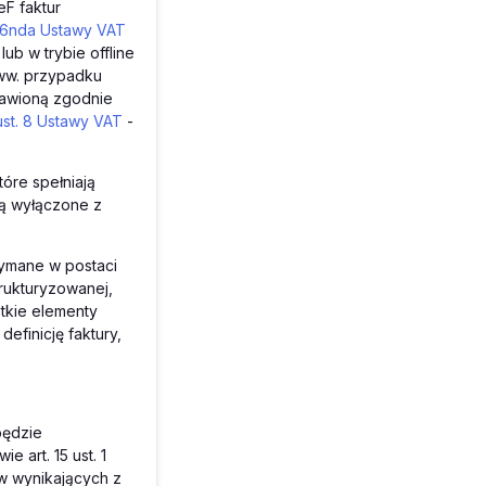
F faktur
106nda Ustawy VAT
lub w trybie offline
 ww. przypadku
stawioną zgodnie
ust. 8 Ustawy VAT
-
óre spełniają
są wyłączone z
zymane w postaci
trukturyzowanej,
tkie elementy
efinicję faktury,
będzie
 art. 15 ust. 1
w wynikających z