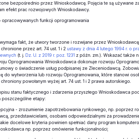
orzone bezpośrednio przez Wnioskodawcę. Pojęcia te są używane z
 sam efekt prac rozwojowych Wnioskodawcy.
 opracowywanych funkcji oprogramowania
 wymaga fakt, że utwory tworzone i rozwijane przez Wnioskodawc
hronione przez art. 74 ust. 1 i 2
ustawy z dnia 4 lutego 1994 r. o pr
rewnych
(t. j.
Dz. U. z 2019 r. poz. 1231
z późn. zm.). Wskazać także n
woju Oprogramowania Wnioskodawca dokonuje rozwoju Oprogram
umowy o świadczenie usług podpisanej ze Zleceniodawcą. Zobowi
 do wytworzenia lub rozwoju Oprogramowania, które stanowi os
hroniony powołanym wyżej art. 74 ust. 1 i 2 prawa autorskiego.
pisu stanu faktycznego i zdarzenia przyszłego Wnioskodawca podz
a poszczególne etapy:
pcyjna - zrozumienie zapotrzebowania rynkowego, np. poprzez 
wcą, przedstawicielami, osobami odpowiedzialnymi za prowadzenie 
jakie docelowe kryteria powinien spełniać dany program komputer
ioskodawca np. poprzez omówienie funkcjonalności;