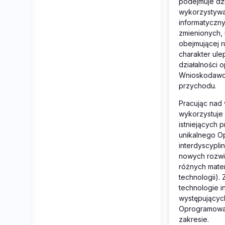
podejmuje dzi
wykorzystywan
informatyczny
zmienionych,
obejmującej r
charakter ul
działalności
Wnioskodawca
przychodu.
Pracując nad
wykorzystuje 
istniejących
unikalnego O
interdyscypli
nowych rozwią
różnych mater
technologii).
technologie i
występującyc
Oprogramowan
zakresie.