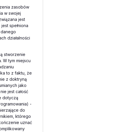
szenia zasobów
ia w swojej
związana jest
 jest spełniona
z danego
ch działalności
ą stworzenie
a. W tym miejscu
adzaniu
 to z faktu, że
ie z doktryną
umianych jako
nie jest całość
e dotyczą
rogramowania) -
ierzające do
nikiem, którego
akończenie uznać
skomplikowany