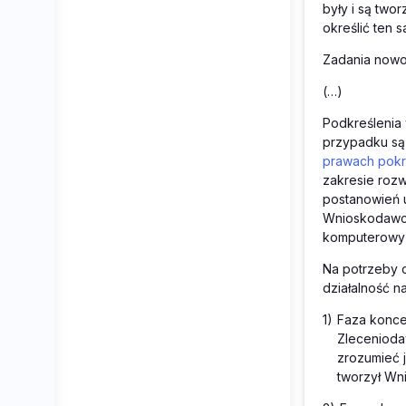
były i są tw
określić ten
Zadania nowo
(…)
Podkreślenia
przypadku są c
prawach pok
zakresie roz
postanowień 
Wnioskodawcę
komputerowy c
Na potrzeby o
działalność n
1)
Faza konce
Zlecenioda
zrozumieć 
tworzył Wn