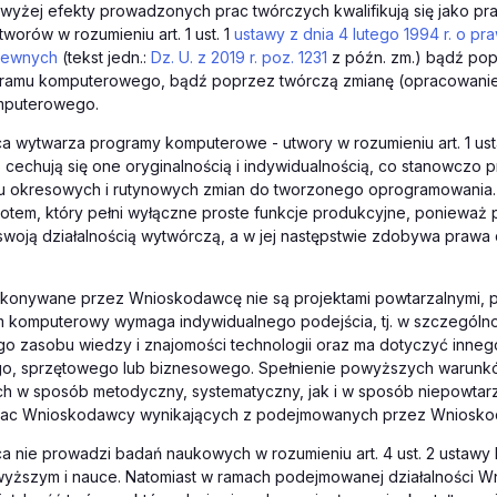
yżej efekty prowadzonych prac twórczych kwalifikują się jako pr
worów w rozumieniu art. 1 ust. 1
ustawy z dnia 4 lutego 1994 r. o pra
rewnych
(tekst jedn.:
Dz. U. z 2019 r. poz. 1231
z późn. zm.) bądź pop
amu komputerowego, bądź poprzez twórczą zmianę (opracowanie)
mputerowego.
 wytwarza programy komputerowe - utwory w rozumieniu art. 1 ust
echują się one oryginalnością i indywidualnością, co stanowczo 
 okresowych i rutynowych zmian do tworzonego oprogramowania
iotem, który pełni wyłączne proste funkcje produkcyjne, ponieważ 
swoją działalnością wytwórczą, a w jej następstwie zdobywa praw
konywane przez Wnioskodawcę nie są projektami powtarzalnymi, 
 komputerowy wymaga indywidualnego podejścia, tj. w szczególno
o zasobu wiedzy i znajomości technologii oraz ma dotyczyć inneg
, sprzętowego lub biznesowego. Spełnienie powyższych warunków
h w sposób metodyczny, systematyczny, jak i w sposób niepowtarza
rac Wnioskodawcy wynikających z podejmowanych przez Wniosko
 nie prowadzi badań naukowych w rozumieniu art. 4 ust. 2 ustawy
 wyższym i nauce. Natomiast w ramach podejmowanej działalności 