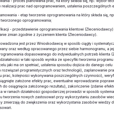
wania - proces planowania prac, na który składa się, np.: wybór tech
 realizacji prac nad oprogramowaniem, ustalenia poszczególnych 
amowania - etap tworzenie oprogramowania na który składa się, np.
e tworzonego oprogramowania;
ikacji - przedstawienie oprogramowania klientowi (Zleceniodawcy
nie zmian zgodnie z życzeniem klienta (Zleceniodawcy).
prowadzona jest przez Wnioskodawcę w sposób ciągły i systematyc
owany oraz według opracowanego przez siebie harmonogramu, a jej
rogramowania dopasowanego do indywidualnych potrzeb klienta (
działalności w taki sposób wynika ze specyfiki tworzenia progra
e celu jaki ma on spełniać, ustalenia sposobu dojścia do danego celu
rozwiązań programistycznych oraz technologii), zaplanowanie prac
 prac, kolejności wykonywania poszczególnych czynności), weryfik
osiągnięte założone efekty prac, ewentualne wprowadzanie popraw
do osiągnięcia założonego rezultatu), zakończenie (zdanie efekt
 w ramach działalności gospodarczej prowadzi w sposób systema
lu tworzenia nowych zastosowań przy wykorzystaniu zasobów wiedz
 zmierzają do zwiększenia oraz wykorzystania zasobów wiedzy d
sowań.