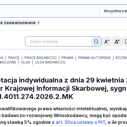
je zaawansowane
OX
PRACE
PRACE BADAWCZO
PRAWA
PRAWA AUTORSKIE
ROZWO
ZWOJOWE
ULGA
ULGA BADAWCZO
etacja indywidualna z dnia 29 kwietnia 
r Krajowej Informacji Skarbowej, sygn
1.4011.274.2026.2.MK
walifikowanego prawa własności intelektualnej, wynikaj
ci badawczo-rozwojowej Wnioskodawcy, mogą być opod
jną stawką 5% zgodnie z
art. 30ca ustawy o PIT
, o ile p