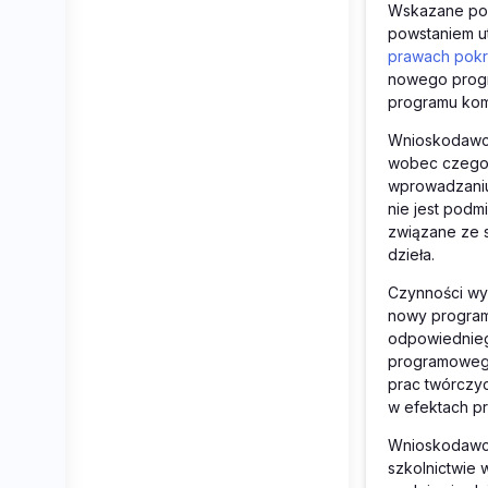
Wskazane pow
powstaniem ut
prawach pok
nowego progr
programu ko
Wnioskodawca
wobec czego c
wprowadzaniu
nie jest podm
związane ze 
dzieła.
Czynności wy
nowy program
odpowiednieg
programowego
prac twórczyc
w efektach p
Wnioskodawca
szkolnictwie