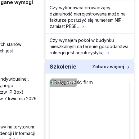
magane wymogi
Czy wykonawca prowadzący
działalność nierejestrowaną może na
fakturze posłużyć się numerem NIP
zamiast PESEL
Czy wynajem pokoi w budynku
ych stanów
mieszkalnym na terenie gospodarstwa
h jest
rolnego jest agroturystyką
Szkolenie
Zobacz więcej
indywidualnej,
13.03.2026
yjnego
zw. IP Box).
w 7 kwietnia 2026
Jak skorygować PIT-11,
gdy pracownik zgłosi
błąd w naliczonych
wy na terytorium
kosztach
ncji i Informacji