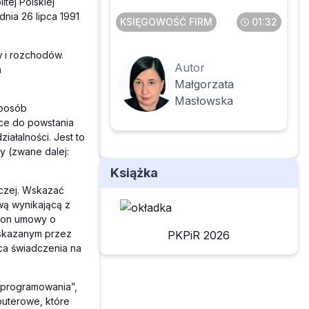
tej Polskiej
dnia 26 lipca 1991
KSIĘGOWOŚĆ FIRM
01:32
 i rozchodów.
Autor
h
Małgorzata
Masłowska
sposób
ce do powstania
ałalności. Jest to
 (zwane dalej:
Książka
czej. Wskazać
wą wynikającą z
mion umowy o
wskazanym przez
PKPiR 2026
sca świadczenia na
oprogramowania”,
mputerowe, które