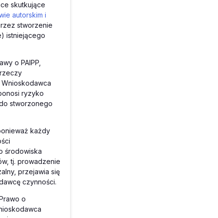
ace skutkujące
wie autorskim i
rzez stworzenie
 istniejącego
awy o PAIPP,
przeczy
. Wnioskodawca
ponosi ryzyko
a do stworzonego
ponieważ każdy
ści
o środowiska
, tj. prowadzenie
lny, przejawia się
dawcę czynności.
 Prawo o
Wnioskodawca