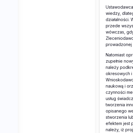
Ustawodawca 
wiedzy, dlate
działalności.
przede wszyst
wówczas, gdy 
Zleceniodawc
prowadzonej p
Natomiast op
zupełnie nowy
należy podkr
okresowych i
Wnioskodawca
naukową i or
czynności mec
usług świadcz
tworzenia in
opisanego we
stworzenia l
efektem jest
należy, iż pr