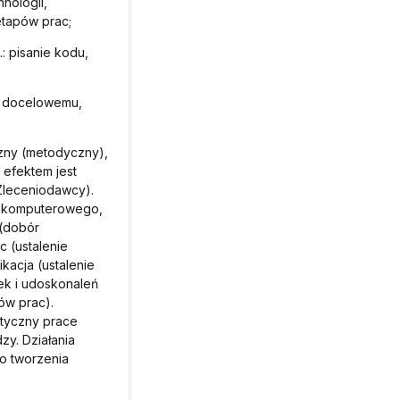
nologii,
etapów prac;
: pisanie kodu,
) docelowemu,
zny (metodyczny),
 efektem jest
Zleceniodawcy).
mu komputerowego,
 (dobór
 (ustalenie
acja (ustalenie
ek i udoskonaleń
ów prac).
tyczny prace
y. Działania
o tworzenia