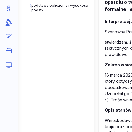
oparciu o 
podstawa obliczenia i wysokość
formalne i 
podatku
Interpretacj
Szanowny Pan
stwierdzam, 
faktycznych 
prawidłowe.
Zakres wnios
16 marca 2026
który dotycz
opodatkowani
Uzupełnił go 
r.). Treść wni
Opis stanów 
Wnioskodawca
kraju oraz pr