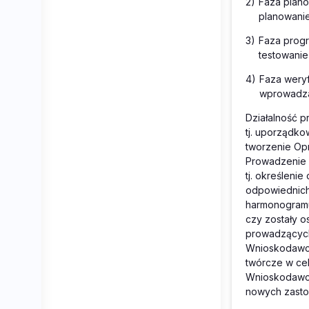
2)
Faza plano
planowanie
3)
Faza progr
testowani
4)
Faza weryf
wprowadza
Działalność 
tj. uporządk
tworzenie Op
Prowadzenie 
tj. określeni
odpowiednich 
harmonogramu
czy zostały 
prowadzących 
Wnioskodawca
twórcze w ce
Wnioskodawcy
nowych zasto