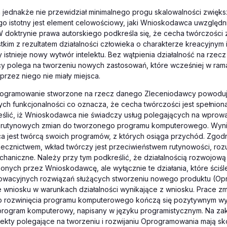
jednakże nie przewidział minimalnego progu skalowalności zwięk
go istotny jest element celowościowy, jaki Wnioskodawca uwzględn
 W doktrynie prawa autorskiego podkreśla się, że cecha twórczości 
kim z rezultatem działalności człowieka o charakterze kreacyjnym i
istnieje nowy wytwór intelektu. Bez wątpienia działalność na rzec
y polega na tworzeniu nowych zastosowań, które wcześniej w rama
rzez niego nie miały miejsca.
rogramowanie stworzone na rzecz danego Zleceniodawcy powoduj
ch funkcjonalności co oznacza, że cecha twórczości jest spełnion
eślić, iż Wnioskodawca nie świadczy usług polegających na wprow
 rutynowych zmian do tworzonego programu komputerowego. Wynika
 jest twórcą swoich programów, z których osiąga przychód. Zgodn
zecznictwem, wkład twórczy jest przeciwieństwem rutynowości, roz
haniczne. Należy przy tym podkreślić, że działalnością rozwojową 
onych przez Wnioskodawcę, ale wyłącznie te działania, które ściśl
nowacyjnych rozwiązań służących stworzeniu nowego produktu (Op
 wniosku w warunkach działalności wynikające z wniosku. Prace zm
ub rozwinięcia programu komputerowego kończą się pozytywnym wy
 program komputerowy, napisany w języku programistycznym. Na z
ojekty polegające na tworzeniu i rozwijaniu Oprogramowania mają 