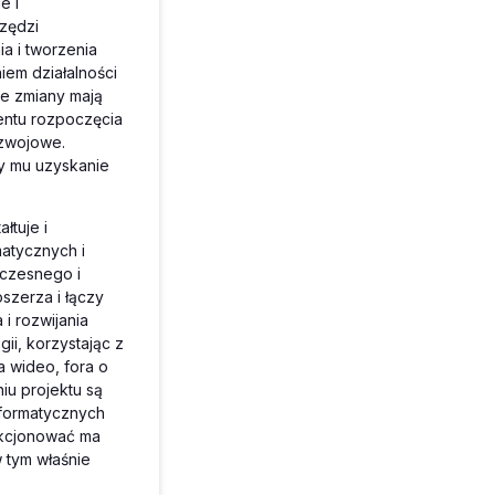
e i
rzędzi
a i tworzenia
em działalności
ie zmiany mają
entu rozpoczęcia
ozwojowe.
y mu uzyskanie
tuje i
matycznych i
oczesnego i
zerza i łączy
i rozwijania
ii, korzystając z
a wideo, fora o
iu projektu są
nformatycznych
nkcjonować ma
tym właśnie