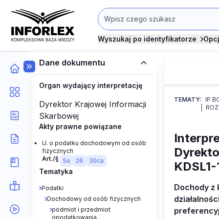
Wyszukaj po identyfikatorze
Opc
Dane dokumentu
Organ wydający interpretację
TEMATY:
IP B
Dyrektor Krajowej Informacji
RO
Skarbowej
Akty prawne powiązane
Interpr
U. o podatku dochodowym od osób
Dyrekto
fizycznych
Art./§
5a
26
30ca
KDSL1-
Tematyka
Dochody z k
Podatki
działalnoś
Dochodowy od osób fizycznych
podmiot i przedmiot
preferency
opodatkowania