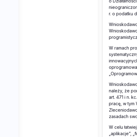
o Działalnośc
nieograniczon
r. o podatku
Wnioskodawca
Wnioskodawca
programistycz
W ramach pro
systematyczn
innowacyjnych
oprogramowan
„Oprogramow
Wnioskodawca
należy, że p
art. 471 i n.
pracę, w tym 
Zleceniodawcę
zasadach sw
W celu łatwi
„aplikacje”, 