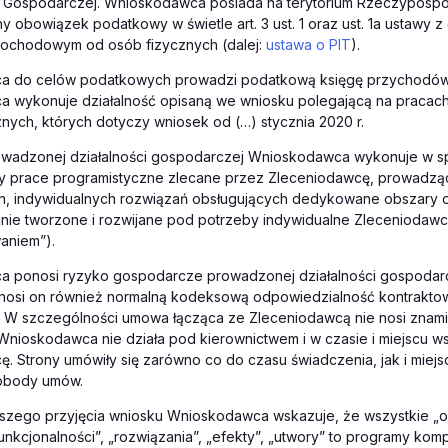
i Gospodarczej. Wnioskodawca posiada na terytorium Rzeczypospoli
y obowiązek podatkowy w świetle art. 3 ust. 1 oraz ust. 1a ustawy z 
 dochodowym od osób fizycznych (dalej:
ustawa o PIT
).
 do celów podatkowych prowadzi podatkową księgę przychodów
 wykonuje działalność opisaną we wniosku polegającą na pracac
nych, których dotyczy wniosek od (…) stycznia 2020 r.
wadzonej działalności gospodarczej Wnioskodawca wykonuje w 
y prace programistyczne zlecane przez Zleceniodawcę, prowadzą
, indywidualnych rozwiązań obsługujących dedykowane obszary dzi
ie tworzone i rozwijane pod potrzeby indywidualne Zleceniodawcy
aniem”).
 ponosi ryzyko gospodarcze prowadzonej działalności gospodar
onosi on również normalną kodeksową odpowiedzialność kontrakto
 kc. W szczególności umowa łącząca ze Zleceniodawcą nie nosi zna
Wnioskodawca nie działa pod kierownictwem i w czasie i miejscu 
. Strony umówiły się zarówno co do czasu świadczenia, jak i miej
obody umów.
ejszego przyjęcia wniosku Wnioskodawca wskazuje, że wszystkie „
„funkcjonalności”, „rozwiązania”, „efekty”, „utwory” to programy ko