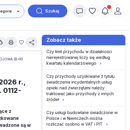
Szukaj
Zobacz także
Czy limit przychodu w działalności
nierejestrowanej liczy się według
JOWA (B+R)
kwartału kalendarzowego
Czy przychody uzyskiwane z tytułu
2026 r.,
świadczenia incydentalnych usług
opieki nad zwierzętami należy
. 0112-
traktować jako przychody z innych
źródeł
ące z
Czy usługi budowlane świadczone w
atkowane
Polsce i w Niemczech można
rozliczać osobno w VAT i PIT
rowadzone są w