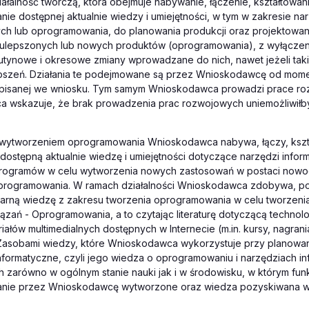
ałalność twórczą, która obejmuje nabywanie, łączenie, kształtowani
ie dostępnej aktualnie wiedzy i umiejętności, w tym w zakresie na
ch lub oprogramowania, do planowania produkcji oraz projektowani
 ulepszonych lub nowych produktów (oprogramowania), z wyłączeni
utynowe i okresowe zmiany wprowadzane do nich, nawet jeżeli tak
epszeń. Działania te podejmowane są przez Wnioskodawcę od mom
 opisanej we wniosku. Tym samym Wnioskodawca prowadzi prace r
 wskazuje, że brak prowadzenia prac rozwojowych uniemożliwiłb
 wytworzeniem oprogramowania Wnioskodawca nabywa, łączy, kształ
dostępną aktualnie wiedzę i umiejętności dotyczące narzędzi infor
 programów w celu wytworzenia nowych zastosowań w postaci now
programowania. W ramach działalności Wnioskodawca zdobywa, pos
narną wiedzę z zakresu tworzenia oprogramowania w celu tworzenia 
zań - Oprogramowania, a to czytając literaturę dotyczącą technolog
iałów multimedialnych dostępnych w Internecie (m.in. kursy, nagrani
 Zasobami wiedzy, które Wnioskodawca wykorzystuje przy planowan
nformatyczne, czyli jego wiedza o oprogramowaniu i narzędziach i
h zarówno w ogólnym stanie nauki jak i w środowisku, w którym fu
ie przez Wnioskodawcę wytworzone oraz wiedza pozyskiwana w 