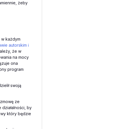
amiennie, żeby
ę w każdym
awie autorskim i
ależy, że w
owania na mocy
ązuje ona
obny program
ielił swoją
rozmowę ze
działalności, by
owy który będzie