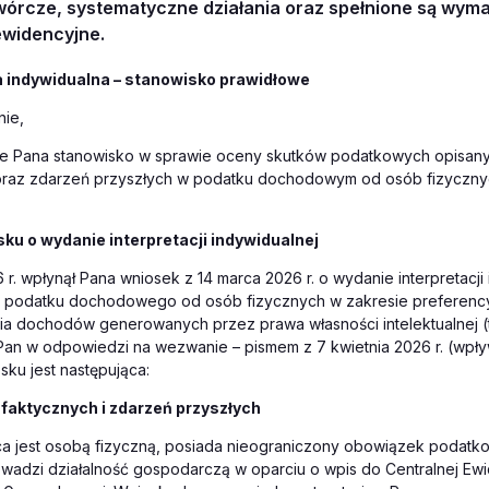
twórcze, systematyczne działania oraz spełnione są wy
ewidencyjne.
a indywidualna – stanowisko prawidłowe
ie,
że Pana stanowisko w sprawie oceny skutków podatkowych opisan
oraz zdarzeń przyszłych w podatku dochodowym od osób fizycznyc
ku o wydanie interpretacji indywidualnej
 r. wpłynął Pana wniosek z 14 marca 2026 r. o wydanie interpretacji 
y podatku dochodowego od osób fizycznych w zakresie preferenc
a dochodów generowanych przez prawa własności intelektualnej (t
Pan w odpowiedzi na wezwanie – pismem z 7 kwietnia 2026 r. (wpły
osku jest następująca:
faktycznych i zdarzeń przyszłych
 jest osobą fizyczną, posiada nieograniczony obowiązek podatko
owadzi działalność gospodarczą w oparciu o wpis do Centralnej Ewide