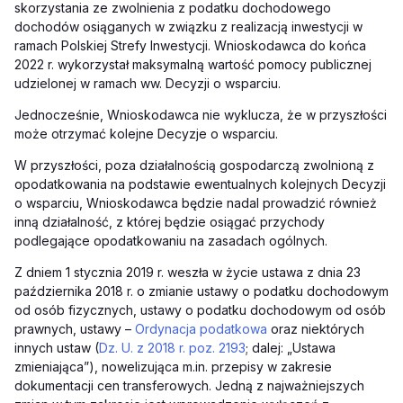
skorzystania ze zwolnienia z podatku dochodowego
dochodów osiąganych w związku z realizacją inwestycji w
ramach Polskiej Strefy Inwestycji. Wnioskodawca do końca
2022 r. wykorzystał maksymalną wartość pomocy publicznej
udzielonej w ramach ww. Decyzji o wsparciu.
Jednocześnie, Wnioskodawca nie wyklucza, że w przyszłości
może otrzymać kolejne Decyzje o wsparciu.
W przyszłości, poza działalnością gospodarczą zwolnioną z
opodatkowania na podstawie ewentualnych kolejnych Decyzji
o wsparciu, Wnioskodawca będzie nadal prowadzić również
inną działalność, z której będzie osiągać przychody
podlegające opodatkowaniu na zasadach ogólnych.
Z dniem 1 stycznia 2019 r. weszła w życie ustawa z dnia 23
października 2018 r. o zmianie ustawy o podatku dochodowym
od osób fizycznych, ustawy o podatku dochodowym od osób
prawnych, ustawy –
Ordynacja podatkowa
oraz niektórych
innych ustaw (
Dz. U. z 2018 r. poz. 2193
; dalej: „Ustawa
zmieniająca”), nowelizująca m.in. przepisy w zakresie
dokumentacji cen transferowych. Jedną z najważniejszych