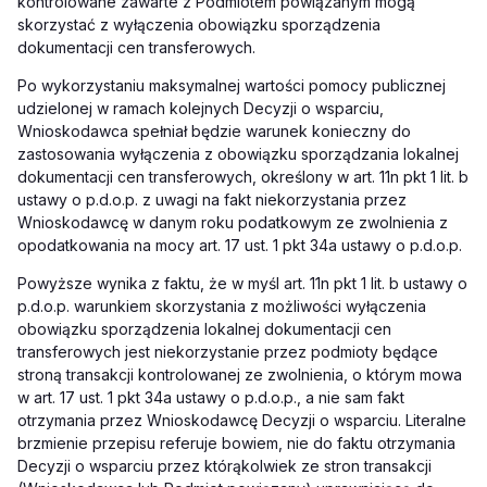
kontrolowane zawarte z Podmiotem powiązanym mogą
skorzystać z wyłączenia obowiązku sporządzenia
dokumentacji cen transferowych.
Po wykorzystaniu maksymalnej wartości pomocy publicznej
udzielonej w ramach kolejnych Decyzji o wsparciu,
Wnioskodawca spełniał będzie warunek konieczny do
zastosowania wyłączenia z obowiązku sporządzania lokalnej
dokumentacji cen transferowych, określony w art. 11n pkt 1 lit. b
ustawy o p.d.o.p. z uwagi na fakt niekorzystania przez
Wnioskodawcę w danym roku podatkowym ze zwolnienia z
opodatkowania na mocy art. 17 ust. 1 pkt 34a ustawy o p.d.o.p.
Powyższe wynika z faktu, że w myśl art. 11n pkt 1 lit. b ustawy o
p.d.o.p. warunkiem skorzystania z możliwości wyłączenia
obowiązku sporządzenia lokalnej dokumentacji cen
transferowych jest niekorzystanie przez podmioty będące
stroną transakcji kontrolowanej ze zwolnienia, o którym mowa
w art. 17 ust. 1 pkt 34a ustawy o p.d.o.p., a nie sam fakt
otrzymania przez Wnioskodawcę Decyzji o wsparciu. Literalne
brzmienie przepisu referuje bowiem, nie do faktu otrzymania
Decyzji o wsparciu przez którąkolwiek ze stron transakcji