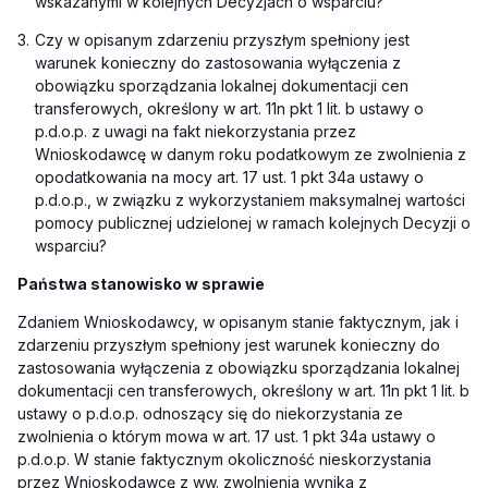
wskazanymi w kolejnych Decyzjach o wsparciu?
3.
Czy w opisanym zdarzeniu przyszłym spełniony jest
warunek konieczny do zastosowania wyłączenia z
obowiązku sporządzania lokalnej dokumentacji cen
transferowych, określony w art. 11n pkt 1 lit. b ustawy o
p.d.o.p. z uwagi na fakt niekorzystania przez
Wnioskodawcę w danym roku podatkowym ze zwolnienia z
opodatkowania na mocy art. 17 ust. 1 pkt 34a ustawy o
p.d.o.p., w związku z wykorzystaniem maksymalnej wartości
pomocy publicznej udzielonej w ramach kolejnych Decyzji o
wsparciu?
Państwa stanowisko w sprawie
Zdaniem Wnioskodawcy, w opisanym stanie faktycznym, jak i
zdarzeniu przyszłym spełniony jest warunek konieczny do
zastosowania wyłączenia z obowiązku sporządzania lokalnej
dokumentacji cen transferowych, określony w art. 11n pkt 1 lit. b
ustawy o p.d.o.p. odnoszący się do niekorzystania ze
zwolnienia o którym mowa w art. 17 ust. 1 pkt 34a ustawy o
p.d.o.p. W stanie faktycznym okoliczność nieskorzystania
przez Wnioskodawcę z ww. zwolnienia wynika z