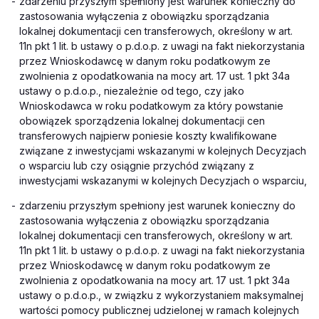
-
zdarzeniu przyszłym spełniony jest warunek konieczny do
zastosowania wyłączenia z obowiązku sporządzania
lokalnej dokumentacji cen transferowych, określony w art.
11n pkt 1 lit. b ustawy o p.d.o.p. z uwagi na fakt niekorzystania
przez Wnioskodawcę w danym roku podatkowym ze
zwolnienia z opodatkowania na mocy art. 17 ust. 1 pkt 34a
ustawy o p.d.o.p., niezależnie od tego, czy jako
Wnioskodawca w roku podatkowym za który powstanie
obowiązek sporządzenia lokalnej dokumentacji cen
transferowych najpierw poniesie koszty kwalifikowane
związane z inwestycjami wskazanymi w kolejnych Decyzjach
o wsparciu lub czy osiągnie przychód związany z
inwestycjami wskazanymi w kolejnych Decyzjach o wsparciu,
-
zdarzeniu przyszłym spełniony jest warunek konieczny do
zastosowania wyłączenia z obowiązku sporządzania
lokalnej dokumentacji cen transferowych, określony w art.
11n pkt 1 lit. b ustawy o p.d.o.p. z uwagi na fakt niekorzystania
przez Wnioskodawcę w danym roku podatkowym ze
zwolnienia z opodatkowania na mocy art. 17 ust. 1 pkt 34a
ustawy o p.d.o.p., w związku z wykorzystaniem maksymalnej
wartości pomocy publicznej udzielonej w ramach kolejnych