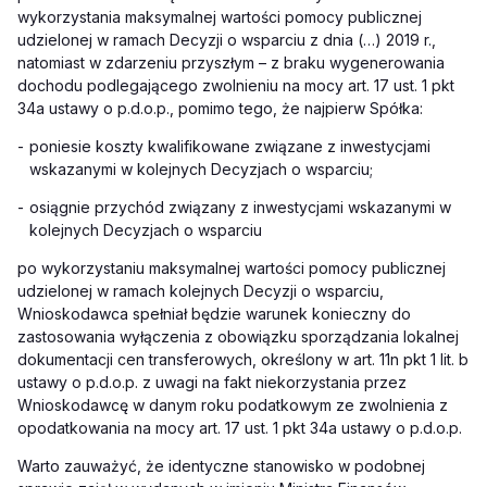
wykorzystania maksymalnej wartości pomocy publicznej
udzielonej w ramach Decyzji o wsparciu z dnia (…) 2019 r.,
natomiast w zdarzeniu przyszłym – z braku wygenerowania
dochodu podlegającego zwolnieniu na mocy art. 17 ust. 1 pkt
34a ustawy o p.d.o.p., pomimo tego, że najpierw Spółka:
-
poniesie koszty kwalifikowane związane z inwestycjami
wskazanymi w kolejnych Decyzjach o wsparciu;
-
osiągnie przychód związany z inwestycjami wskazanymi w
kolejnych Decyzjach o wsparciu
po wykorzystaniu maksymalnej wartości pomocy publicznej
udzielonej w ramach kolejnych Decyzji o wsparciu,
Wnioskodawca spełniał będzie warunek konieczny do
zastosowania wyłączenia z obowiązku sporządzania lokalnej
dokumentacji cen transferowych, określony w art. 11n pkt 1 lit. b
ustawy o p.d.o.p. z uwagi na fakt niekorzystania przez
Wnioskodawcę w danym roku podatkowym ze zwolnienia z
opodatkowania na mocy art. 17 ust. 1 pkt 34a ustawy o p.d.o.p.
Warto zauważyć, że identyczne stanowisko w podobnej