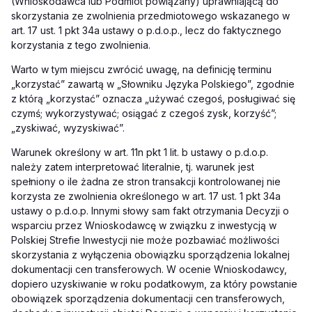
(Wnioskodawca lub Podmiot powiązany) uprawniającą do
skorzystania ze zwolnienia przedmiotowego wskazanego w
art. 17 ust. 1 pkt 34a ustawy o p.d.o.p., lecz do faktycznego
korzystania z tego zwolnienia.
Warto w tym miejscu zwrócić uwagę, na definicję terminu
„korzystać” zawartą w „Słowniku Języka Polskiego”, zgodnie
z którą „korzystać” oznacza „używać czegoś, posługiwać się
czymś; wykorzystywać; osiągać z czegoś zysk, korzyść”;
„zyskiwać, wyzyskiwać”.
Warunek określony w art. 11n pkt 1 lit. b ustawy o p.d.o.p.
należy zatem interpretować literalnie, tj. warunek jest
spełniony o ile żadna ze stron transakcji kontrolowanej nie
korzysta ze zwolnienia określonego w art. 17 ust. 1 pkt 34a
ustawy o p.d.o.p. Innymi słowy sam fakt otrzymania Decyzji o
wsparciu przez Wnioskodawcę w związku z inwestycją w
Polskiej Strefie Inwestycji nie może pozbawiać możliwości
skorzystania z wyłączenia obowiązku sporządzenia lokalnej
dokumentacji cen transferowych. W ocenie Wnioskodawcy,
dopiero uzyskiwanie w roku podatkowym, za który powstanie
obowiązek sporządzenia dokumentacji cen transferowych,