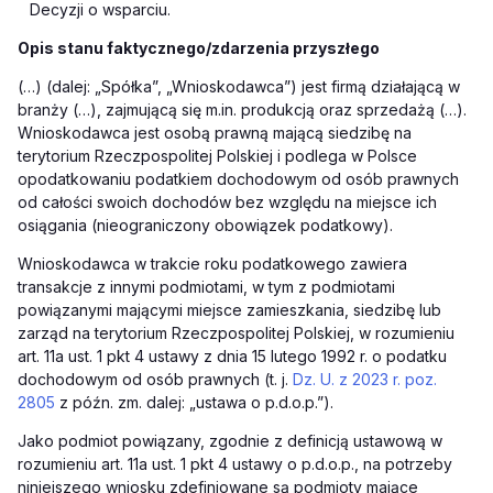
Decyzji o wsparciu.
Opis stanu faktycznego/zdarzenia przyszłego
(…) (dalej: „Spółka”, „Wnioskodawca”) jest firmą działającą w
branży (…), zajmującą się m.in. produkcją oraz sprzedażą (…).
Wnioskodawca jest osobą prawną mającą siedzibę na
terytorium Rzeczpospolitej Polskiej i podlega w Polsce
opodatkowaniu podatkiem dochodowym od osób prawnych
od całości swoich dochodów bez względu na miejsce ich
osiągania (nieograniczony obowiązek podatkowy).
Wnioskodawca w trakcie roku podatkowego zawiera
transakcje z innymi podmiotami, w tym z podmiotami
powiązanymi mającymi miejsce zamieszkania, siedzibę lub
zarząd na terytorium Rzeczpospolitej Polskiej, w rozumieniu
art. 11a ust. 1 pkt 4 ustawy z dnia 15 lutego 1992 r. o podatku
dochodowym od osób prawnych (t. j.
Dz. U. z 2023 r. poz.
2805
z późn. zm. dalej: „ustawa o p.d.o.p.”).
Jako podmiot powiązany, zgodnie z definicją ustawową w
rozumieniu art. 11a ust. 1 pkt 4 ustawy o p.d.o.p., na potrzeby
niniejszego wniosku zdefiniowane są podmioty mające