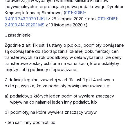
sprawie zajął w wydanych w imieniu Ministra Finansów
indywidualnych interpretacjach prawa podatkowego Dyrektor
Krajowej Informacji Skarbowej (
0111-KDIB1-
3.4010.243.2020.1.JKU
z 28 sierpnia 2020 r. oraz
0111-KDIB1-
2.4010.414.2020.1.MS
z 19 listopada 2020 r.).
Uzasadnienie
Zgodnie z art. 11k ust. 1 ustawy o p.d.o.p., podmioty powiązane
są obowiązane do sporządzania lokalnej dokumentacji cen
transferowych za rok podatkowy w celu wykazania, że ceny
transferowe zostały ustalone na warunkach, które ustaliłyby
między sobą podmioty niepowiązane.
Z definicji legalnej zawartej w art. 11a ust. 1 pkt 4 ustawy o
p.d.o.p., wynika, że za podmioty powiązane uważa się:
a)
podmioty, z których jeden podmiot wywiera znaczący
wpływ na co najmniej jeden inny podmiot, lub
b)
podmioty, na które wywiera znaczący wpływ:
-
ten sam inny podmiot lub