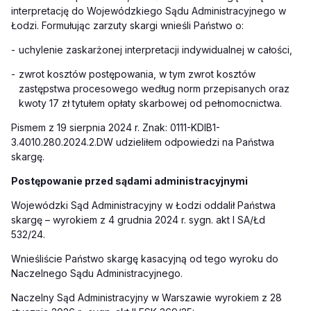
interpretację do Wojewódzkiego Sądu Administracyjnego w
Łodzi. Formułując zarzuty skargi wnieśli Państwo o:
-
uchylenie zaskarżonej interpretacji indywidualnej w całości,
-
zwrot kosztów postępowania, w tym zwrot kosztów
zastępstwa procesowego według norm przepisanych oraz
kwoty 17 zł tytułem opłaty skarbowej od pełnomocnictwa.
Pismem z 19 sierpnia 2024 r. Znak: 0111-KDIB1-
3.4010.280.2024.2.DW udzieliłem odpowiedzi na Państwa
skargę.
Postępowanie przed sądami administracyjnymi
Wojewódzki Sąd Administracyjny w Łodzi oddalił Państwa
skargę – wyrokiem z 4 grudnia 2024 r. sygn. akt I SA/Łd
532/24.
Wnieśliście Państwo skargę kasacyjną od tego wyroku do
Naczelnego Sądu Administracyjnego.
Naczelny Sąd Administracyjny w Warszawie wyrokiem z 28