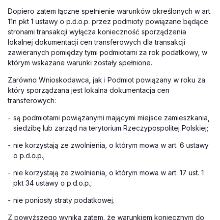
Dopiero zatem łączne spełnienie warunków określonych w art.
11n pkt 1 ustawy o p.d.o.p. przez podmioty powiązane będące
stronami transakcji wyłącza konieczność sporządzenia
lokalnej dokumentacji cen transferowych dla transakcji
zawieranych pomiędzy tymi podmiotami za rok podatkowy, w
którym wskazane warunki zostały spełnione.
Zarówno Wnioskodawca, jak i Podmiot powiązany w roku za
który sporządzana jest lokalna dokumentacja cen
transferowych:
-
są podmiotami powiązanymi mającymi miejsce zamieszkania,
siedzibę lub zarząd na terytorium Rzeczypospolitej Polskiej;
-
nie korzystają ze zwolnienia, o którym mowa w art. 6 ustawy
o p.d.o.p.;
-
nie korzystają ze zwolnienia, o którym mowa w art. 17 ust. 1
pkt 34 ustawy o p.d.o.p.;
-
nie poniosły straty podatkowej.
Z powyższego wynika zatem, że warunkiem koniecznym do