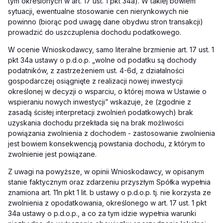
tym określonych w art. 17 ust. 1 pkt 34a). W takiej bowiem
sytuacji, ewentualne stosowanie cen nierynkowych nie
powinno (biorąc pod uwagę dane obydwu stron transakcji)
prowadzić do uszczuplenia dochodu podatkowego.
W ocenie Wnioskodawcy, samo literalne brzmienie art. 17 ust. 1
pkt 34a ustawy o p.d.o.p. „wolne od podatku są dochody
podatników, z zastrzeżeniem ust. 4-6d, z działalności
gospodarczej osiągnięte z realizacji nowej inwestycji
określonej w decyzji o wsparciu, o której mowa w Ustawie o
wspieraniu nowych inwestycji” wskazuje, że (zgodnie z
zasadą ścisłej interpretacji zwolnień podatkowych) brak
uzyskania dochodu przekłada się na brak możliwości
powiązania zwolnienia z dochodem - zastosowanie zwolnienia
jest bowiem konsekwencją powstania dochodu, z którym to
zwolnienie jest powiązane.
Z uwagi na powyższe, w opinii Wnioskodawcy, w opisanym
stanie faktycznym oraz zdarzeniu przyszłym Spółka wypełnia
znamiona art. 11n pkt 1 lit. b ustawy o p.d.o.p. tj. nie korzysta ze
zwolnienia z opodatkowania, określonego w art. 17 ust. 1 pkt
34a ustawy o p.d.o.p., a co za tym idzie wypełnia warunki