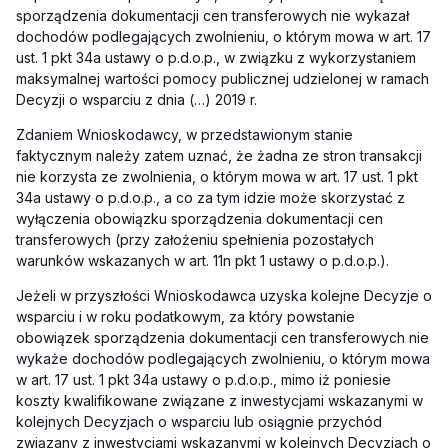
sporządzenia dokumentacji cen transferowych nie wykazał
dochodów podlegających zwolnieniu, o którym mowa w art. 17
ust. 1 pkt 34a ustawy o p.d.o.p., w związku z wykorzystaniem
maksymalnej wartości pomocy publicznej udzielonej w ramach
Decyzji o wsparciu z dnia (…) 2019 r.
Zdaniem Wnioskodawcy, w przedstawionym stanie
faktycznym należy zatem uznać, że żadna ze stron transakcji
nie korzysta ze zwolnienia, o którym mowa w art. 17 ust. 1 pkt
34a ustawy o p.d.o.p., a co za tym idzie może skorzystać z
wyłączenia obowiązku sporządzenia dokumentacji cen
transferowych (przy założeniu spełnienia pozostałych
warunków wskazanych w art. 11n pkt 1 ustawy o p.d.o.p.).
Jeżeli w przyszłości Wnioskodawca uzyska kolejne Decyzje o
wsparciu i w roku podatkowym, za który powstanie
obowiązek sporządzenia dokumentacji cen transferowych nie
wykaże dochodów podlegających zwolnieniu, o którym mowa
w art. 17 ust. 1 pkt 34a ustawy o p.d.o.p., mimo iż poniesie
koszty kwalifikowane związane z inwestycjami wskazanymi w
kolejnych Decyzjach o wsparciu lub osiągnie przychód
związany z inwestycjami wskazanymi w kolejnych Decyzjach o