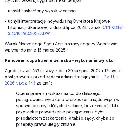
stycznia 2026 r., sygn. akt II FSK 369/25:
-
uchylił zaskarżony wyrok w całości,
-
uchylił interpretację indywidualną Dyrektora Krajowej
Informacji Skarbowej z dnia 3 lipca 2024 r. Znak:
0111-KDIB1-
3.4010.280.2024.1.DW
.
Wyrok Naczelnego Sądu Administracyjnego w Warszawie
wpłynął do mnie 16 marca 2025 r.
Ponowne rozpatrzenie wniosku – wykonanie wyroku
Zgodnie z art. 153 ustawy z dnia 30 sierpnia 2002 r. Prawo o
postępowaniu przed sądami administracyjnymi (t. j.
Dz. U. z
2026 r. poz. 143
ze zm.):
Ocena prawna i wskazania co do dalszego
postępowania wyrażone w orzeczeniu sądu wiążą w
sprawie organy, których działanie, bezczynność lub
przewlekłe prowadzenie postępowania było
przedmiotem zaskarżenia, a także sądy, chyba że
przepisy prawa uległy zmianie.