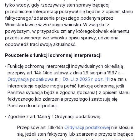
tylko wtedy, gdy rzeczywisty stan sprawy będącej
przedmiotem interpretacji pokrywał się będzie z opisem stanu
faktycznego/ zdarzenia przyszłego podanym przez
Wnioskodawcę w złożonym wniosku. W związku z
powyższym, w przypadku zmiany któregokolwiek elementu
przedstawionego we wniosku opisu sprawy, udzielona
odpowiedź traci swoją aktualność.
Pouczenie o funkcji ochronnej interpretacji
·
Funkcję ochronną interpretacji indywidualnych określają
przepisy art. 14k-14nb ustawy z dnia 29 sierpnia 1997 r. –
Ordynacja podatkowa
(t. j.
Dz. U. z 2025 r. poz. 111
ze zm.).
Interpretacja będzie mogła pełnić funkcję ochronną, jeśli
Państwa sytuacja będzie zgodna (tożsama) z opisem stanu
faktycznego lub zdarzenia przyszłego i zastosują się
Państwo do interpretacji.
·
Zgodnie z art. 14na § 1 Ordynacji podatkowej:
Przepisów art. 14k-14n
Ordynacji podatkowej
nie stosuje
się,
jeżeli stan faktyczny lub zdarzenie przyszłe będące