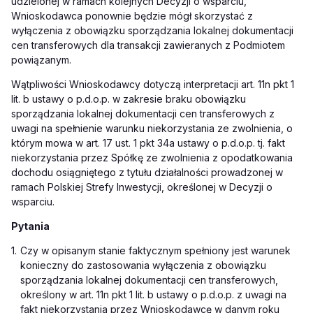
udzielonej w ramach kolejnych Decyzji o wsparciu,
Wnioskodawca ponownie będzie mógł skorzystać z
wyłączenia z obowiązku sporządzania lokalnej dokumentacji
cen transferowych dla transakcji zawieranych z Podmiotem
powiązanym.
Wątpliwości Wnioskodawcy dotyczą interpretacji art. 11n pkt 1
lit. b ustawy o p.d.o.p. w zakresie braku obowiązku
sporządzania lokalnej dokumentacji cen transferowych z
uwagi na spełnienie warunku niekorzystania ze zwolnienia, o
którym mowa w art. 17 ust. 1 pkt 34a ustawy o p.d.o.p. tj. fakt
niekorzystania przez Spółkę ze zwolnienia z opodatkowania
dochodu osiągniętego z tytułu działalności prowadzonej w
ramach Polskiej Strefy Inwestycji, określonej w Decyzji o
wsparciu.
Pytania
1.
Czy w opisanym stanie faktycznym spełniony jest warunek
konieczny do zastosowania wyłączenia z obowiązku
sporządzania lokalnej dokumentacji cen transferowych,
określony w art. 11n pkt 1 lit. b ustawy o p.d.o.p. z uwagi na
fakt niekorzystania przez Wnioskodawcę w danym roku