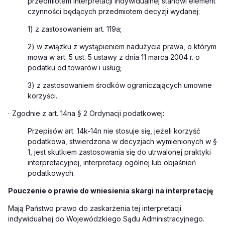
przedmiotem interpretacji indywidualnej stanowi element
czynności będących przedmiotem decyzji wydanej:
1) z zastosowaniem art. 119a;
2) w związku z wystąpieniem nadużycia prawa, o którym
mowa w art. 5 ust. 5 ustawy z dnia 11 marca 2004 r. o
podatku od towarów i usług;
3) z zastosowaniem środków ograniczających umowne
korzyści.
·
Zgodnie z art. 14na § 2 Ordynacji podatkowej:
Przepisów
art. 14k-14n nie stosuje
się,
jeżeli korzyść
podatkowa, stwierdzona w decyzjach wymienionych w §
1, jest skutkiem zastosowania się do utrwalonej praktyki
interpretacyjnej, interpretacji ogólnej lub objaśnień
podatkowych.
Pouczenie o prawie do wniesienia skargi na interpretację
Mają Państwo prawo do zaskarżenia tej interpretacji
indywidualnej do Wojewódzkiego Sądu Administracyjnego
.