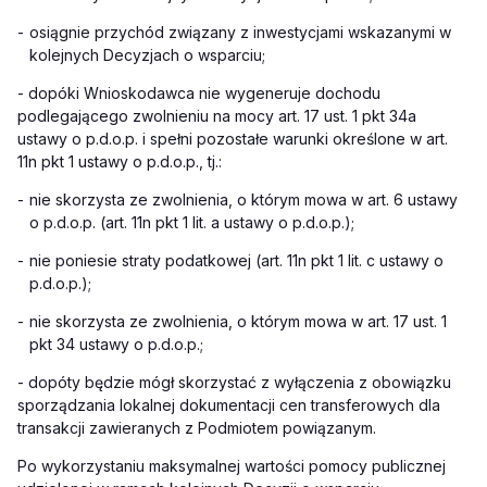
-
osiągnie przychód związany z inwestycjami wskazanymi w
kolejnych Decyzjach o wsparciu;
- dopóki Wnioskodawca nie wygeneruje dochodu
podlegającego zwolnieniu na mocy art. 17 ust. 1 pkt 34a
ustawy o p.d.o.p. i spełni pozostałe warunki określone w art.
11n pkt 1 ustawy o p.d.o.p., tj.:
-
nie skorzysta ze zwolnienia, o którym mowa w art. 6 ustawy
o p.d.o.p. (art. 11n pkt 1 lit. a ustawy o p.d.o.p.);
-
nie poniesie straty podatkowej (art. 11n pkt 1 lit. c ustawy o
p.d.o.p.);
-
nie skorzysta ze zwolnienia, o którym mowa w art. 17 ust. 1
pkt 34 ustawy o p.d.o.p.;
- dopóty będzie mógł skorzystać z wyłączenia z obowiązku
sporządzania lokalnej dokumentacji cen transferowych dla
transakcji zawieranych z Podmiotem powiązanym.
Po wykorzystaniu maksymalnej wartości pomocy publicznej