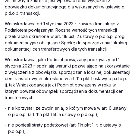
zmian w tym zakresie jest wprowadzenie wyłączeń z
obowiązku dokumentacyjnego dla wskazanych w ustawie o
p.d.o.p. transakcji.
Wnioskodawca od 1 stycznia 2023 r. zawiera transakcje z
Podmiotem powiązanym. Roczna wartość tych transakcji
przekracza określone w art. 11k ust. 2 ustawy o p.d.o.p. progi
dokumentacyjne obligujące Spółkę do sporządzenia lokalnej
dokumentacji cen transferowych dla tych transakcji.
Wnioskodawca, jak i Podmiot powiązany począwszy od 1
stycznia 2023 r. spełniają warunki pozwalające na skorzystanie
z wyłączenia z obowiązku sporządzania lokalnej dokumentacji
cen transferowych określone w art. 11n pkt 1 ustawy o p.d.o.p.
tj. tak Wnioskodawca jak i Podmiot powiązany w roku w
którym powstał obowiązek sporządzenia dokumentacji cen
transferowych:
-
nie korzystali ze zwolnienia, o którym mowa w art. 6 ustawy
o p.d.o.p. (art. 11n pkt 1 lit. a ustawy o p.d.o.p.);
-
nie ponieśli straty podatkowej (art. 11n pkt 1 lit. c ustawy o
p.d.o.p.);