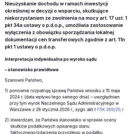
Nieuzyskanie dochodu w ramach inwestycji
określonej w decyzji o wsparciu, skutkujące
niekorzystaniem ze zwolnienia na mocy art. 17 ust. 1
pkt 34a ustawy o p.d.o.p., umożliwia zastosowanie
wyłączenia z obowiązku sporządzania lokalnej
dokumentacji cen transferowych zgodnie z art. 11n
pkt 1 ustawy o p.d.o.p.
Interpretacja indywidualna po wyroku sądu
– stanowisko prawidłowe
Szanowni Państwo,
1)
ponownie rozpatruję sprawę Państwa wniosku z 15 maja
2024 r. (data wpływu tego samego dnia) – uwzględniam
przy tym wyrok Naczelnego Sądu Administracyjnego w
Warszawie z 28 stycznia 2026 r., sygn. akt
II FSK 369/25
; i
2)
stwierdzam, że Państwa stanowisko w sprawie oceny
skutków podatkowych opisanego stanu
faktycznego/zdarzenia przyszłego w podatku