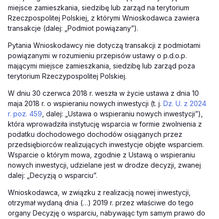
miejsce zamieszkania, siedzibę lub zarząd na terytorium
Rzeczpospolitej Polskiej, z którymi Wnioskodawca zawiera
transakcje (dalej: „Podmiot powiązany”).
Pytania Wnioskodawcy nie dotyczą transakcji z podmiotami
powiązanymi w rozumieniu przepisów ustawy o p.d.o.p.
mającymi miejsce zamieszkania, siedzibę lub zarząd poza
terytorium Rzeczypospolitej Polskiej.
W dniu 30 czerwca 2018 r. weszła w życie ustawa z dnia 10
maja 2018 r. o wspieraniu nowych inwestycji (t. j.
Dz. U. z 2024
r. poz. 459
, dalej: „Ustawa o wspieraniu nowych inwestycji”),
która wprowadziła instytucję wsparcia w formie zwolnienia z
podatku dochodowego dochodów osiąganych przez
przedsiębiorców realizujących inwestycje objęte wsparciem.
Wsparcie o którym mowa, zgodnie z Ustawą o wspieraniu
nowych inwestycji, udzielane jest w drodze decyzji, zwanej
dalej: „Decyzją o wsparciu”.
Wnioskodawca, w związku z realizacją nowej inwestycji,
otrzymał wydaną dnia (…) 2019 r. przez właściwe do tego
organy Decyzję o wsparciu, nabywając tym samym prawo do