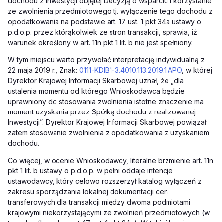
dochodu z inwestycji objętej Decyzją o wsparciu i korzystanie
ze zwolnienia przedmiotowego tj. wyłączenie tego dochodu z
opodatkowania na podstawie art. 17 ust. 1 pkt 34a ustawy o
p.d.o.p. przez którąkolwiek ze stron transakcji, sprawia, iż
warunek określony w art. 11n pkt 1 lit. b nie jest spełniony.
W tym miejscu warto przywołać interpretację indywidualną z
22 maja 2019 r., Znak:
0111-KDIB1-3.4010.113.2019.1.APO
, w której
Dyrektor Krajowej Informacji Skarbowej uznał, że „dla
ustalenia momentu od którego Wnioskodawca będzie
uprawniony do stosowania zwolnienia istotne znaczenie ma
moment uzyskania przez Spółkę dochodu z realizowanej
Inwestycji”. Dyrektor Krajowej Informacji Skarbowej powiązał
zatem stosowanie zwolnienia z opodatkowania z uzyskaniem
dochodu.
Co więcej, w ocenie Wnioskodawcy, literalne brzmienie art. 11n
pkt 1 lit. b ustawy o p.d.o.p. w pełni oddaje intencje
ustawodawcy, który celowo rozszerzył katalog wyłączeń z
zakresu sporządzania lokalnej dokumentacji cen
transferowych dla transakcji między dwoma podmiotami
krajowymi niekorzystającymi ze zwolnień przedmiotowych (w