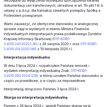
niezbędne do wyłączenia obowiązku sporządzenia lokalnej
dokumentacji cen transferowych, określone w art. 11n pkt 1 lit. b
ustawy o p.d.o.p. dla transakcji zawartych pomiędzy Spółką a
Podmiotem powiązanym.
Warto zauważyć, że identyczne stanowisko w analogicznej
sprawie zajął w wydanych w imieniu Ministra Finansów
indywidualnych interpretacjach prawa podatkowego Dyrektor
Krajowej Informacji Skarbowej (
0111-KDIB1-
3.4010.243.2020.1.JKU
z 28 sierpnia 2020 r. oraz
0111-KDIB1-
2.4010.414.2020.1.MS
z 19 listopada 2020 r.).
Interpretacja indywidualna
W dniu 3 lipca 2024 r. rozpatrzyłem Państwa wniosek i
wydałem interpretację indywidualną Znak:
0111-KDIB1-
3.4010.280.2024.1.DW
, w której uznałem Państwa stanowisko w
części za prawidłowe, a w części za nieprawidłowe.
Interpretację doręczono Państwu 3 lipca 2024 r.
Skarga na interpretację indywidualną
Pismem z 26 lipca 2024 r., wnieśli Państwo skargę na tę