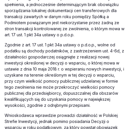
spełnienia, a jednocześnie determinującym brak obowiązku
sporządzania lokalnej dokumentacji cen transferowych dla
transakcji zawartych w danym roku pomiędzy Spółką a
Podmiotem powiązanym jest niekorzystanie przez żadną ze
stron transakcji kontrolowanej ze zwolnienia, o którym mowa w
art. 17 ust. 1 pkt 34a ustawy o p.d.o.p.
Zgodnie z art. 17 ust. 1 pkt 34a ustawy o p.d.o.p., wolne od
podatku są dochody podatników, z zastrzeżeniem ust. 4-6d, z
działalności gospodarczej osiągnięte z realizacji nowej
inwestycji określonej w decyzji o wsparciu, o której mowa w
ustawie z dnia 10 maja 2018 r. o wspieraniu nowych inwestycji, i
uzyskane na terenie określonym w tej decyzji o wsparciu,
przy czym wielkość pomocy publicznej udzielanej w formie
tego zwolnienia nie może przekroczyć wielkości pomocy
publicznej dla przedsiębiorcy, dopuszczalnej dla obszarów
kwalifikujących się do uzyskania pomocy w największej
wysokości, zgodnie z odrębnymi przepisami.
Wnioskodawca wprawdzie prowadzi działalność w Polskiej
Strefie Inwestycji, jednak pomimo posiadania Decyzji o
wsparciu w roku podatkowym, za który powstał obowiązek