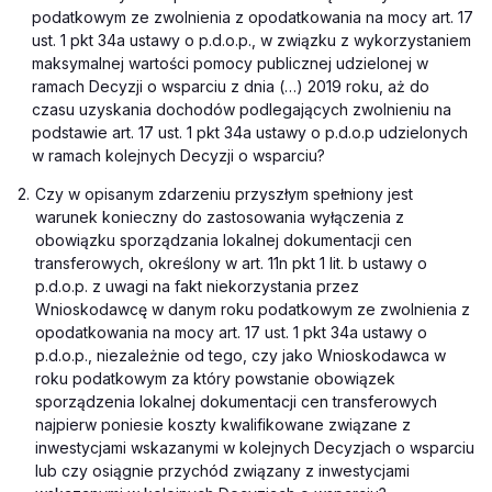
podatkowym ze zwolnienia z opodatkowania na mocy art. 17
ust. 1 pkt 34a ustawy o p.d.o.p., w związku z wykorzystaniem
maksymalnej wartości pomocy publicznej udzielonej w
ramach Decyzji o wsparciu z dnia (…) 2019 roku, aż do
czasu uzyskania dochodów podlegających zwolnieniu na
podstawie art. 17 ust. 1 pkt 34a ustawy o p.d.o.p udzielonych
w ramach kolejnych Decyzji o wsparciu?
2.
Czy w opisanym zdarzeniu przyszłym spełniony jest
warunek konieczny do zastosowania wyłączenia z
obowiązku sporządzania lokalnej dokumentacji cen
transferowych, określony w art. 11n pkt 1 lit. b ustawy o
p.d.o.p. z uwagi na fakt niekorzystania przez
Wnioskodawcę w danym roku podatkowym ze zwolnienia z
opodatkowania na mocy art. 17 ust. 1 pkt 34a ustawy o
p.d.o.p., niezależnie od tego, czy jako Wnioskodawca w
roku podatkowym za który powstanie obowiązek
sporządzenia lokalnej dokumentacji cen transferowych
najpierw poniesie koszty kwalifikowane związane z
inwestycjami wskazanymi w kolejnych Decyzjach o wsparciu
lub czy osiągnie przychód związany z inwestycjami