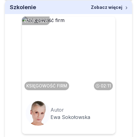
Szkolenie
Zobacz więcej
07.08.2026
Faktura przesłana w pdf a
potem wysłana do KSeF – co
z tym zrobić
KSIĘGOWOŚĆ FIRM
02:11
Autor
Ewa Sokołowska