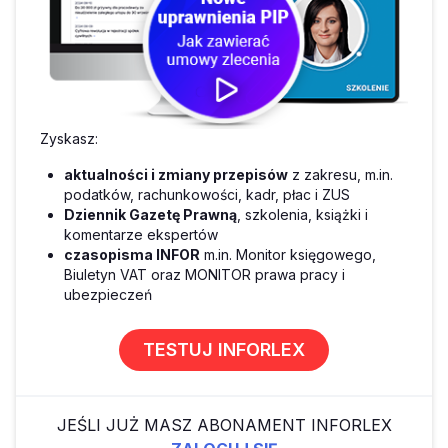
Zyskasz:
aktualności i zmiany przepisów
z zakresu, m.in.
podatków, rachunkowości, kadr, płac i ZUS
Dziennik Gazetę Prawną
, szkolenia, książki i
komentarze ekspertów
czasopisma INFOR
m.in. Monitor księgowego,
Biuletyn VAT oraz MONITOR prawa pracy i
ubezpieczeń
TESTUJ INFORLEX
JEŚLI JUŻ MASZ ABONAMENT INFORLEX