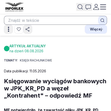
Więcej
ARTYKUŁ AKTUALNY
na dzień 08.08.2026
TEMATY:
KSIĘGI RACHUNKOWE
Data publikacji: 11.05.2026
Księgowanie wyciągów bankowych
w JPK_KR_PD a węzeł
„Kontrahent" – odpowiedź MF
MF potwierdziło, że zawartość pliku JPK_KR_PD