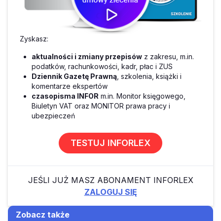
Zyskasz:
aktualności i zmiany przepisów
z zakresu, m.in.
podatków, rachunkowości, kadr, płac i ZUS
Dziennik Gazetę Prawną
, szkolenia, książki i
komentarze ekspertów
czasopisma INFOR
m.in. Monitor księgowego,
Biuletyn VAT oraz MONITOR prawa pracy i
ubezpieczeń
TESTUJ INFORLEX
JEŚLI JUŻ MASZ ABONAMENT INFORLEX
ZALOGUJ SIĘ
Zobacz także