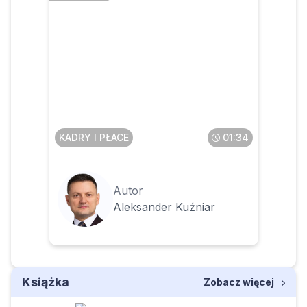
Jeżeli czas szkolenia w
miejscu pracy jest dłuższy
niż podstawowy czas pracy,
to czy są to godziny
nadliczbowe
KADRY I PŁACE
01:34
Autor
Aleksander Kuźniar
Książka
Zobacz więcej