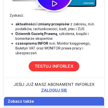
Zyskasz:
aktualności i zmiany przepisów
z zakresu, m.in.
podatków, rachunkowości, kadr, płac i ZUS
Dziennik Gazetę Prawną
, szkolenia, książki i
komentarze ekspertów
czasopisma INFOR
m.in. Monitor księgowego,
Biuletyn VAT oraz MONITOR prawa pracy i
ubezpieczeń
TESTUJ INFORLEX
JEŚLI JUŻ MASZ ABONAMENT INFORLEX
ZALOGUJ SIĘ
Zobacz także