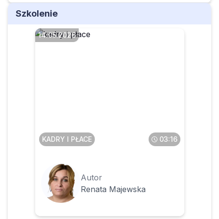
Szkolenie
14.05.2026
Czy pracownik zatrudniony
u dwóch pracodawców
może pracować u jednego, a
u drugiego przebywać na L4
KADRY I PŁACE
03:16
Autor
Renata Majewska