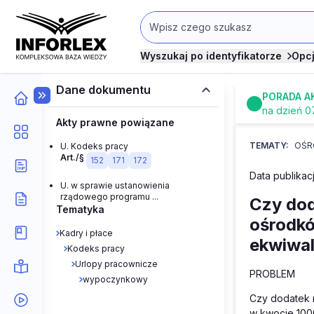
Wyszukaj po identyfikatorze
Opc
Dane dokumentu
PORADA A
na dzień 0
Akty prawne powiązane
TEMATY:
OŚR
U. Kodeks pracy
Art./§
152
171
172
Data publikacj
U. w sprawie ustanowienia
rządowego programu ...
Czy do
Tematyka
ośrodkó
Kadry i płace
ekwiwal
Kodeks pracy
Urlopy pracownicze
PROBLEM
wypoczynkowy
Czy dodatek r
w kwocie 1000