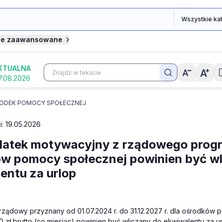
je zaawansowane
KTUALNA
7.08.2026
ODEK POMOCY SPOŁECZNEJ
i: 19.05.2026
datek motywacyjny z rządowego progr
w pomocy społecznej powinien być wl
entu za urlop
ządowy przyznany od 01.07.2024 r. do 31.12.2027 r. dla ośrodków
 zł brutto (co miesiąc) powinien być wliczany do ekwiwalentu za u