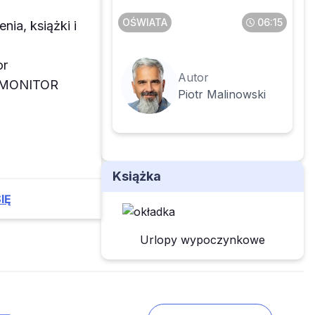
nagrody jubileuszowej
OŚWIATA
06:15
enia, książki i
or
Autor
z MONITOR
Piotr Malinowski
Książka
IĘ
Urlopy wypoczynkowe