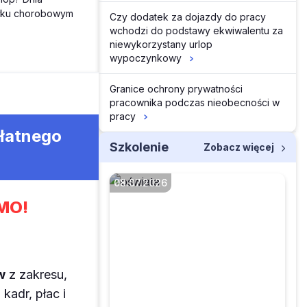
siłku chorobowym
Czy dodatek za dojazdy do pracy
wchodzi do podstawy ekwiwalentu za
niewykorzystany urlop
wypoczynkowy
Granice ochrony prywatności
pracownika podczas nieobecności w
pracy
płatnego
Szkolenie
Zobacz więcej
08.07.2026
MO!
Czy okresy pracy na
zleceniu i działalności
gospodarczej wliczone
w
z zakresu,
do stażu pracy zmienią
kadr, płac i
prawo nauczyciela do