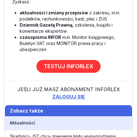
Zyskasz:
aktualności i zmiany przepisów
z zakresu, m.in.
podatków, rachunkowości, kadr, płac i ZUS
Dziennik Gazetę Prawną
, szkolenia, książki i
komentarze ekspertów
czasopisma INFOR
m.in. Monitor księgowego,
Biuletyn VAT oraz MONITOR prawa pracy i
ubezpieczeń
TESTUJ INFORLEX
JEŚLI JUŻ MASZ ABONAMENT INFORLEX
ZALOGUJ SIĘ
Zobacz także
Aktualności
Skarbnicy JST chcą zniesienia limitu wynagrodzenia