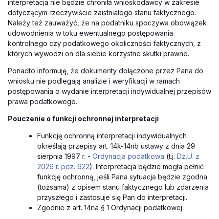
interpretacja nie będzie chroniła wnioskodawcy w zakresie
dotyczącym rzeczywiście zaistniałego stanu faktycznego.
Należy też zauważyć, że na podatniku spoczywa obowiązek
udowodnienia w toku ewentualnego postępowania
kontrolnego czy podatkowego okoliczności faktycznych, z
których wywodzi on dla siebie korzystne skutki prawne.
Ponadto informuję, że dokumenty dołączone przez Pana do
wniosku nie podlegają analizie i weryfikacji w ramach
postępowania o wydanie interpretacji indywidualnej przepisów
prawa podatkowego.
Pouczenie o funkcji ochronnej interpretacji
Funkcję ochronną interpretacji indywidualnych
określają przepisy art. 14k-14nb ustawy z dnia 29
sierpnia 1997 r. -
Ordynacja podatkowa
(t.j.
Dz.U. z
2026 r. poz. 622
). Interpretacja będzie mogła pełnić
funkcję ochronną, jeśli Pana sytuacja będzie zgodna
(tożsama) z opisem stanu faktycznego lub zdarzenia
przyszłego i zastosuje się Pan do interpretacji.
Zgodnie z art. 14na § 1 Ordynacji podatkowej: