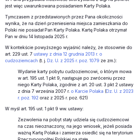
jest więc uwarunkowana posiadaniem Karty Polaka.
Tymczasem z przedstawionych przez Pana okoliczności
wynika, że na dzień przeniesienia miejsca zamieszkania do
Polski nie posiadał Pan Karty Polaka
. Kartę Polaka otrzymał
Pan w dniu 14 listopada 2025 r.
W kontekście powyższego wyjaśnić należy, że stosownie do
art. 229 ust. 7
ustawy z dnia 12 grudnia 2013 r. o
cudzoziemcach
(t. j.
Dz. U. z 2025 r. poz. 1079
ze zm.):
Wydanie karty pobytu cudzoziemcowi, o którym mowa
w art. 195 ust. 1 pkt 9, następuje po zwróceniu przez
niego Karty Polaka, zgodnie z art. 20 ust. 3 pkt 2 ustawy
z dnia 7 września 2007 r.
o Karcie Polaka
(
Dz. U. z 2023
r. poz. 192
oraz z 2025 r. poz. 621)
W myśl art. 195 ust. 1 pkt 9 ww. ustawy:
Zezwolenia na pobyt stały udziela się cudzoziemcowi
na czas nieoznaczony, na jego wniosek, jeżeli posiada
ważną Kartę Polaka i zamierza osiedlić się na terytorium
Rzeczypospolitej Polskiej na stałe.