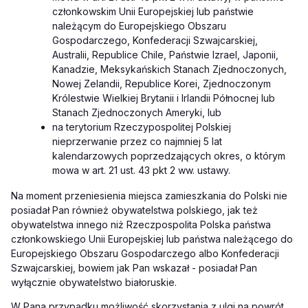
członkowskim Unii Europejskiej lub państwie
należącym do Europejskiego Obszaru
Gospodarczego, Konfederacji Szwajcarskiej,
Australii, Republice Chile, Państwie Izrael, Japonii,
Kanadzie, Meksykańskich Stanach Zjednoczonych,
Nowej Zelandii, Republice Korei, Zjednoczonym
Królestwie Wielkiej Brytanii i Irlandii Północnej lub
Stanach Zjednoczonych Ameryki, lub
na terytorium Rzeczypospolitej Polskiej
nieprzerwanie przez co najmniej 5 lat
kalendarzowych poprzedzających okres, o którym
mowa w art. 21 ust. 43 pkt 2 ww. ustawy.
Na moment przeniesienia miejsca zamieszkania do Polski nie
posiadał Pan również obywatelstwa polskiego, jak też
obywatelstwa innego niż Rzeczpospolita Polska państwa
członkowskiego Unii Europejskiej lub państwa należącego do
Europejskiego Obszaru Gospodarczego albo Konfederacji
Szwajcarskiej, bowiem jak Pan wskazał - posiadał Pan
wyłącznie obywatelstwo białoruskie.
W Pana przypadku możliwość skorzystania z ulgi na powrót