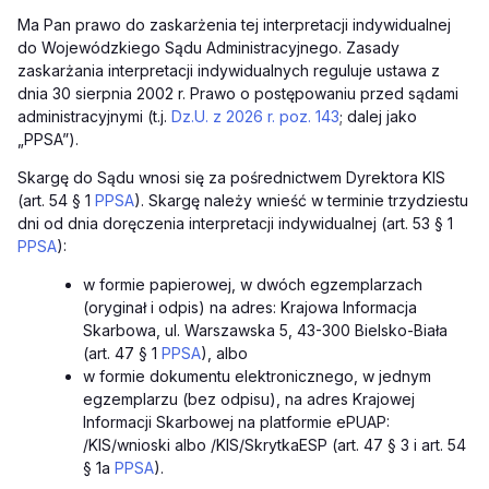
Ma Pan prawo do zaskarżenia tej interpretacji indywidualnej
do Wojewódzkiego Sądu Administracyjnego. Zasady
zaskarżania interpretacji indywidualnych reguluje ustawa z
dnia 30 sierpnia 2002 r. Prawo o postępowaniu przed sądami
administracyjnymi (t.j.
Dz.U. z 2026 r. poz. 143
; dalej jako
„PPSA”).
Skargę do Sądu wnosi się za pośrednictwem Dyrektora KIS
(art. 54 § 1
PPSA
). Skargę należy wnieść w terminie trzydziestu
dni od dnia doręczenia interpretacji indywidualnej (art. 53 § 1
PPSA
):
w formie papierowej, w dwóch egzemplarzach
(oryginał i odpis) na adres: Krajowa Informacja
Skarbowa, ul. Warszawska 5, 43-300 Bielsko-Biała
(art. 47 § 1
PPSA
), albo
w formie dokumentu elektronicznego, w jednym
egzemplarzu (bez odpisu), na adres Krajowej
Informacji Skarbowej na platformie ePUAP:
/KIS/wnioski albo /KIS/SkrytkaESP (art. 47 § 3 i art. 54
§ 1a
PPSA
).