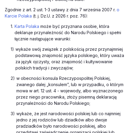
Zgodnie z art. 2 ust. 1-3 ustawy z dnia 7 września 2007 r.
o
Karcie Polaka
(t. j. Dz.U. z 2026 r.
poz. 76):
1.
Karta Polaka
może być przyznana osobie, która
deklaruje przynależność do Narodu Polskiego i spełni
łącznie następujące warunki:
1)
wykaże swój związek z polskością przez przynajmniej
podstawową znajomość języka polskiego, który uważa
za język ojczysty, oraz znajomość i kultywowanie
polskich tradycji i zwyczajów;
2)
w obecności konsula Rzeczypospolitej Polskiej,
zwanego dalej „konsulem”, lub w przypadku,
o którym
mowa w art. 12 ust. 4 - wojewody, albo wyznaczonego
przez niego pracownika, złoży pisemną deklarację
przynależności do Narodu Polskiego;
3)
wykaże, że jest narodowości polskiej lub co najmniej
jedno z jej rodziców lub dziadków albo dwoje
pradziadków było narodowości polskiej, albo
przedstawi zaświadczenie organizacji polskiej lub