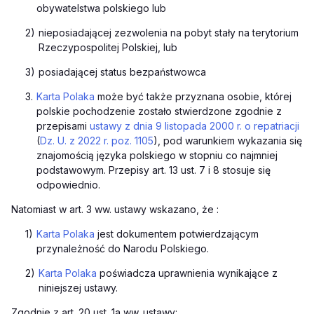
obywatelstwa polskiego lub
2)
nieposiadającej zezwolenia na pobyt stały na terytorium
Rzeczypospolitej Polskiej, lub
3)
posiadającej status bezpaństwowca
3.
Karta Polaka
może być także przyznana osobie, której
polskie pochodzenie zostało stwierdzone zgodnie z
przepisami
ustawy z dnia 9 listopada 2000 r. o repatriacji
(
Dz. U. z 2022 r. poz. 1105
), pod warunkiem wykazania się
znajomością języka polskiego w stopniu co najmniej
podstawowym. Przepisy art. 13 ust. 7 i 8 stosuje się
odpowiednio.
Natomiast w art. 3 ww. ustawy wskazano, że :
1)
Karta Polaka
jest dokumentem potwierdzającym
przynależność do Narodu Polskiego.
2)
Karta Polaka
poświadcza uprawnienia wynikające z
niniejszej ustawy.
Zgodnie z art. 20 ust. 1a ww. ustawy: