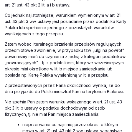
art. 21 ust. 43 pkt 2 lit. a i b ustawy.
Co jednak najistotniejsze, warunkiem wymienionym w art. 21
ust. 43 pkt 3 ww. ustawy jest posiadanie przez podatnika Karty
Polaka lub spełnienie jednego z pozostałych warunków
wynikających z tego przepisu.
Zatem wobec literalnego brzmienia przepisów regulujących
przedmiotowe zwolnienie, w przypadku tzw. „ulgi na powrót”
powinniśmy mieć do czynienia z jedną z
kategorii podatników
„powracających” - tj. z podatnikiem, który we wcześniejszym
okresie miał określone w lit. b miejsce zamieszkania lub
posiada np. Kartę Polaka wymienioną w lit. a przepisu.
Z przedstawionych przez Pana okoliczności wynika, że do
dnia przyjazdu do Polski mieszkał Pan na terytorium Białorusi.
Nie spełnia Pan zatem warunku wskazanego w art. 21 ust. 43
pkt 3 lit. b ustawy o podatku dochodowym od osób
fizycznych, tj. nie miał Pan miejsca zamieszkania:
nieprzerwanie co najmniej przez okres, o którym
mowa w art. 21 ust. 43 pkt 2 ww. ustawy, w państwie