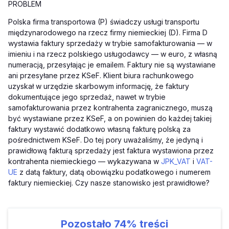
PROBLEM
Polska firma transportowa (P) świadczy usługi transportu
międzynarodowego na rzecz firmy niemieckiej (D). Firma D
wystawia faktury sprzedaży w trybie samofakturowania — w
imieniu i na rzecz polskiego usługodawcy — w euro, z własną
numeracją, przesyłając je emailem. Faktury nie są wystawiane
ani przesyłane przez KSeF. Klient biura rachunkowego
uzyskał w urzędzie skarbowym informację, że faktury
dokumentujące jego sprzedaż, nawet w trybie
samofakturowania przez kontrahenta zagranicznego, muszą
być wystawiane przez KSeF, a on powinien do każdej takiej
faktury wystawić dodatkowo własną fakturę polską za
pośrednictwem KSeF. Do tej pory uważaliśmy, że jedyną i
prawidłową fakturą sprzedaży jest faktura wystawiona przez
kontrahenta niemieckiego — wykazywana w
JPK_VAT
i
VAT-
UE
z datą faktury, datą obowiązku podatkowego i numerem
faktury niemieckiej. Czy nasze stanowisko jest prawidłowe?
Pozostało
74%
treści