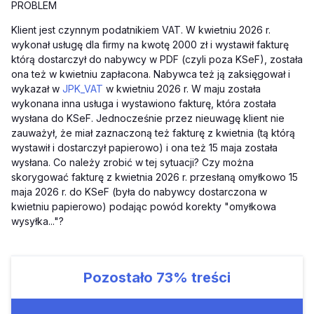
PROBLEM
Klient jest czynnym podatnikiem VAT. W kwietniu 2026 r.
wykonał usługę dla firmy na kwotę 2000 zł i wystawił fakturę
którą dostarczył do nabywcy w PDF (czyli poza KSeF), została
ona też w kwietniu zapłacona. Nabywca też ją zaksięgował i
wykazał w
JPK_VAT
w kwietniu 2026 r. W maju została
wykonana inna usługa i wystawiono fakturę, która została
wysłana do KSeF. Jednocześnie przez nieuwagę klient nie
zauważył, że miał zaznaczoną też fakturę z kwietnia (tą którą
wystawił i dostarczył papierowo) i ona też 15 maja została
wysłana. Co należy zrobić w tej sytuacji? Czy można
skorygować fakturę z kwietnia 2026 r. przesłaną omyłkowo 15
maja 2026 r. do KSeF (była do nabywcy dostarczona w
kwietniu papierowo) podając powód korekty "omyłkowa
wysyłka..."?
Pozostało
73%
treści