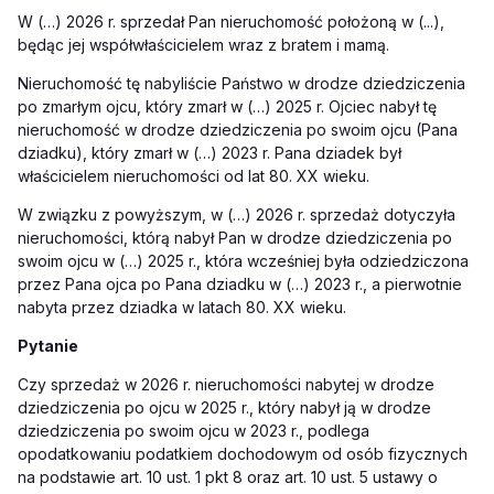
W (…) 2026 r. sprzedał Pan nieruchomość położoną w (...),
będąc jej współwłaścicielem wraz z bratem i mamą.
Nieruchomość tę nabyliście Państwo w drodze dziedziczenia
po zmarłym ojcu, który zmarł w (…) 2025 r. Ojciec nabył tę
nieruchomość w drodze dziedziczenia po swoim ojcu (Pana
dziadku), który zmarł w (…) 2023 r. Pana dziadek był
właścicielem nieruchomości od lat 80. XX wieku.
W związku z powyższym, w (…) 2026 r. sprzedaż dotyczyła
nieruchomości, którą nabył Pan w drodze dziedziczenia po
swoim ojcu w (…) 2025 r., która wcześniej była odziedziczona
przez Pana ojca po Pana dziadku w (…) 2023 r., a pierwotnie
nabyta przez dziadka w latach 80. XX wieku.
Pytanie
Czy sprzedaż w 2026 r. nieruchomości nabytej w drodze
dziedziczenia po ojcu w 2025 r., który nabył ją w drodze
dziedziczenia po swoim ojcu w 2023 r., podlega
opodatkowaniu podatkiem dochodowym od osób fizycznych
na podstawie art. 10 ust. 1 pkt 8 oraz art. 10 ust. 5 ustawy o