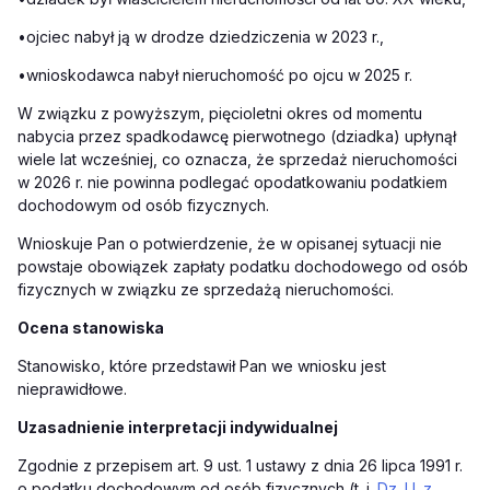
•
ojciec nabył ją w drodze dziedziczenia w 2023 r.,
•
wnioskodawca nabył nieruchomość po ojcu w 2025 r.
W związku z powyższym, pięcioletni okres od momentu
nabycia przez spadkodawcę pierwotnego (dziadka) upłynął
wiele lat wcześniej, co oznacza, że sprzedaż nieruchomości
w 2026 r. nie powinna podlegać opodatkowaniu podatkiem
dochodowym od osób fizycznych.
Wnioskuje Pan o potwierdzenie, że w opisanej sytuacji nie
powstaje obowiązek zapłaty podatku dochodowego od osób
fizycznych w związku ze sprzedażą nieruchomości.
Ocena stanowiska
Stanowisko, które przedstawił Pan we wniosku jest
nieprawidłowe.
Uzasadnienie interpretacji indywidualnej
Zgodnie z przepisem art. 9 ust. 1 ustawy z dnia 26 lipca 1991 r.
o podatku dochodowym od osób fizycznych (t. j.
Dz. U. z