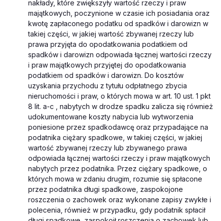
nakłady, które zwiększyły wartość rzeczy i praw
majątkowych, poczynione w czasie ich posiadania oraz
kwotę zapłaconego podatku od spadków i darowizn w
takiej części, w jakiej wartość zbywanej rzeczy lub
prawa przyjęta do opodatkowania podatkiem od
spadków i darowizn odpowiada łącznej wartości rzeczy
i praw majątkowych przyjętej do opodatkowania
podatkiem od spadków i darowizn. Do kosztów
uzyskania przychodu z tytułu odpłatnego zbycia
nieruchomości i praw, o których mowa w art. 10 ust. 1 pkt
8 lit. a-c , nabytych w drodze spadku zalicza się również
udokumentowane koszty nabycia lub wytworzenia
poniesione przez spadkodawcę oraz przypadające na
podatnika ciężary spadkowe, w takiej części, w jakiej
wartość zbywanej rzeczy lub zbywanego prawa
odpowiada łącznej wartości rzeczy i praw majątkowych
nabytych przez podatnika. Przez ciężary spadkowe, o
których mowa w zdaniu drugim, rozumie się spłacone
przez podatnika długi spadkowe, zaspokojone
roszczenia o zachowek oraz wykonane zapisy zwykłe i
polecenia, również w przypadku, gdy podatnik spłacił
długi spadkowe, zaspokoił roszczenia o zachowek lub