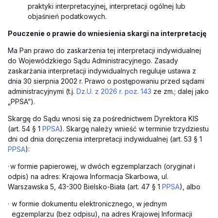
praktyki interpretacyjnej, interpretacji ogólnej lub
objaśnień podatkowych.
Pouczenie o prawie do wniesienia skargi na interpretację
Ma Pan prawo do zaskarżenia tej interpretacji indywidualnej
do Wojewódzkiego Sądu Administracyjnego. Zasady
zaskarżania interpretacji indywidualnych reguluje ustawa z
dnia 30 sierpnia 2002 r. Prawo o postępowaniu przed sądami
administracyjnymi (t.j.
Dz.U. z 2026 r. poz. 143
ze zm.; dalej jako
„PPSA”).
Skargę do Sądu wnosi się za pośrednictwem Dyrektora KIS
(art. 54 § 1
PPSA
). Skargę należy wnieść w terminie trzydziestu
dni od dnia doręczenia interpretacji indywidualnej (art. 53 § 1
PPSA
):
·
w formie papierowej, w dwóch egzemplarzach (oryginał i
odpis) na adres: Krajowa Informacja Skarbowa, ul.
Warszawska 5, 43-300 Bielsko-Biała (art. 47 § 1
PPSA
), albo
·
w formie dokumentu elektronicznego, w jednym
egzemplarzu (bez odpisu), na adres Krajowej Informacji