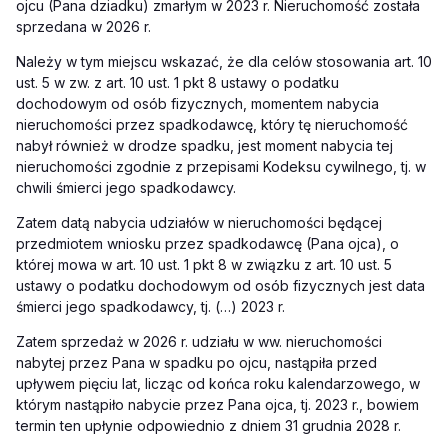
ojcu (Pana dziadku) zmarłym w 2023 r. Nieruchomość została
sprzedana w 2026 r.
Należy w tym miejscu wskazać, że dla celów stosowania art. 10
ust. 5 w zw. z art. 10 ust. 1 pkt 8 ustawy o podatku
dochodowym od osób fizycznych, momentem nabycia
nieruchomości przez spadkodawcę, który tę nieruchomość
nabył również w drodze spadku, jest moment nabycia tej
nieruchomości zgodnie z przepisami Kodeksu cywilnego, tj. w
chwili śmierci jego spadkodawcy.
Zatem datą nabycia udziałów w nieruchomości będącej
przedmiotem wniosku przez spadkodawcę (Pana ojca), o
której mowa w art. 10 ust. 1 pkt 8 w związku z art. 10 ust. 5
ustawy o podatku dochodowym od osób fizycznych jest data
śmierci jego spadkodawcy, tj. (…) 2023 r.
Zatem sprzedaż w 2026 r. udziału w ww. nieruchomości
nabytej przez Pana w spadku po ojcu, nastąpiła przed
upływem pięciu lat, licząc od końca roku kalendarzowego, w
którym nastąpiło nabycie przez Pana ojca, tj. 2023 r., bowiem
termin ten upłynie odpowiednio z dniem 31 grudnia 2028 r.