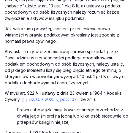
„nabycie” użyte w art. 10 ust. 1 pkt 8 lit. a) ustawy o podatku
dochodowym od osób fizycznych należy rozumieć każde
zwiększenie aktywów majątku podatnika.
Jak wskazano powyżej, moment przeniesienia prawa
własności w prawie podatkowym określany jest zgodnie z
normami prawa cywilnego.
Aby ustalić czy w przedmiotowej sprawie sprzedaż przez
Pana udziału w nieruchomości podlega opodatkowaniu
podatkiem dochodowym od osób fizycznych, należy ustalić,
od jakiego momentu liczy się bieg pięcioletniego terminu, o
którym mowa w powołanym wyżej art. 10 ust. 1 pkt 8 ustawy o
podatku dochodowym od osób fizycznych.
W myśl art. 922 § 1 ustawy z dnia 23 kwietnia 1964 r. Kodeks
Cywilny (t. j.
Dz. U. z 2025 r., poz. 1071
, ze zm.):
Prawa i obowiązki majątkowe zmarłego przechodzą z
chwilą jego śmierci na jedną lub kilka osób stosownie do
przepisów księgi niniejszej.
Zgodnie z art. 924 Kodeksu cywilnego: