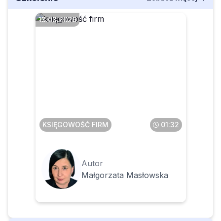
13.03.2026
Jak skorygować PIT-11, gdy
pracownik zgłosi błąd w
naliczonych kosztach
KSIĘGOWOŚĆ FIRM
01:32
Autor
Małgorzata Masłowska