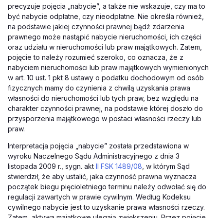
precyzuje pojęcia „nabycie”, a także nie wskazuje, czy ma to
być nabycie odpłatne, czy nieodpłatne. Nie określa również,
na podstawie jakiej czynności prawnej bądź zdarzenia
prawnego może nastąpić nabycie nieruchomości, ich części
oraz udziału w nieruchomości lub praw majątkowych. Zatem,
pojęcie to należy rozumieć szeroko, co oznacza, że z
nabyciem nieruchomości lub praw majątkowych wymienionych
w art. 10 ust. 1 pkt 8 ustawy o podatku dochodowym od osób
fizycznych mamy do czynienia z chwilą uzyskania prawa
własności do nieruchomości lub tych praw, bez względu na
charakter czynności prawnej, na podstawie której doszło do
przysporzenia majątkowego w postaci własności rzeczy lub
praw.
Interpretacja pojęcia „nabycie” została przedstawiona w
wyroku Naczelnego Sądu Administracyjnego z dnia 3
listopada 2009 r., sygn. akt
II FSK 1489/08
, w którym Sąd
stwierdził, że aby ustalić, jaka czynność prawna wyznacza
początek biegu pięcioletniego terminu należy odwołać się do
regulacji zawartych w prawie cywilnym. Według Kodeksu
cywilnego nabycie jest to uzyskanie prawa własności rzeczy.
Zatem, aktywa majątkowe ulegają zwiększeniu. Przez pojęcie