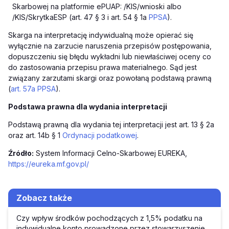
Skarbowej na platformie ePUAP: /KIS/wnioski albo
/KIS/SkrytkaESP (art. 47 § 3 i art. 54 § 1a
PPSA
).
Skarga na interpretację indywidualną może opierać się
wyłącznie na zarzucie naruszenia przepisów postępowania,
dopuszczeniu się błędu wykładni lub niewłaściwej oceny co
do zastosowania przepisu prawa materialnego. Sąd jest
związany zarzutami skargi oraz powołaną podstawą prawną
(
art. 57a PPSA
).
Podstawa prawna dla wydania interpretacji
Podstawą prawną dla wydania tej interpretacji jest art. 13 § 2a
oraz art. 14b § 1
Ordynacji podatkowej
.
Źródło:
System Informacji Celno-Skarbowej EUREKA,
https://eureka.mf.gov.pl/
Zobacz także
Czy wpływ środków pochodzących z 1,5% podatku na
indywidualne konto prowadzone przez stowarzyszenie