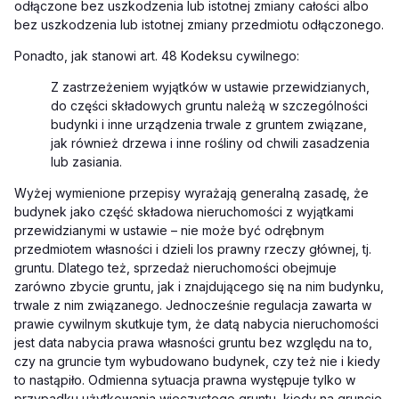
odłączone bez uszkodzenia lub istotnej zmiany całości albo
bez uszkodzenia lub istotnej zmiany przedmiotu odłączonego.
Ponadto, jak stanowi art. 48 Kodeksu cywilnego:
Z zastrzeżeniem wyjątków w ustawie przewidzianych,
do części składowych gruntu należą w szczególności
budynki i inne urządzenia trwale z gruntem związane,
jak również drzewa i inne rośliny od chwili zasadzenia
lub zasiania.
Wyżej wymienione przepisy wyrażają generalną zasadę, że
budynek jako część składowa nieruchomości z wyjątkami
przewidzianymi w ustawie – nie może być odrębnym
przedmiotem własności i dzieli los prawny rzeczy głównej, tj.
gruntu. Dlatego też, sprzedaż nieruchomości obejmuje
zarówno zbycie gruntu, jak i znajdującego się na nim budynku,
trwale z nim związanego. Jednocześnie regulacja zawarta w
prawie cywilnym skutkuje tym, że datą nabycia nieruchomości
jest data nabycia prawa własności gruntu
bez względu na to,
czy na gruncie tym wybudowano budynek, czy też nie i kiedy
to nastąpiło.
Odmienna sytuacja prawna występuje tylko w
przypadku użytkowania wieczystego gruntu, kiedy na gruncie