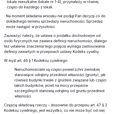
lokale mieszkalne (lokale nr 1-4), przynależy w równej
części do każdego z lokali.
·
Na moment składania wniosku nie podjął Pan decyzji co do
dokładnego terminu sprzedaży nieruchomości. Sprzedaż
może nastąpić w przyszłości.
Zauważyć należy, że ustawa o podatku dochodowym od
osób fizycznych nie zawiera definicji nieruchomości, dlatego
też ustalenie znaczenia tego pojęcia wymaga zastosowania
definicji zawartych w przepisach ustawy Kodeks cywilny.
W myśl art. 46 § 1
Kodeksu cywilnego
:
Nieruchomościami są części powierzchni ziemskiej
stanowiące odrębny przedmiot własności (grunty), jak
również budynki trwale z gruntem związane lub części
takich budynków, jeżeli na mocy przepisów
szczególnych stanowią odrębny od gruntu przedmiot
własności.
Częścią składową rzeczy – stosownie do przepisu art. 47 § 2
Kodeksu cywilnego, jest wszystko, co nie może być od niej