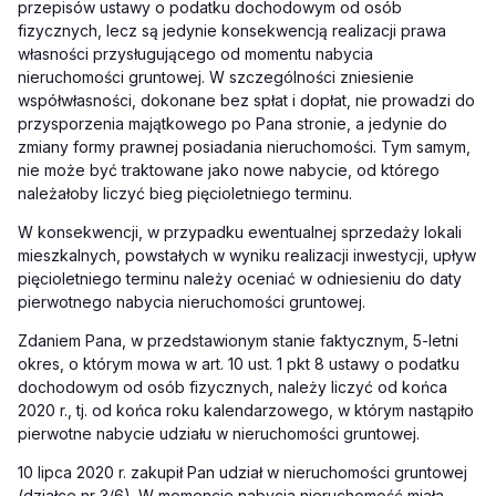
przepisów ustawy o podatku dochodowym od osób
fizycznych, lecz są jedynie konsekwencją realizacji prawa
własności przysługującego od momentu nabycia
nieruchomości gruntowej. W szczególności zniesienie
współwłasności, dokonane bez spłat i dopłat, nie prowadzi do
przysporzenia majątkowego po Pana stronie, a jedynie do
zmiany formy prawnej posiadania nieruchomości. Tym samym,
nie może być traktowane jako nowe nabycie, od którego
należałoby liczyć bieg pięcioletniego terminu.
W konsekwencji, w przypadku ewentualnej sprzedaży lokali
mieszkalnych, powstałych w wyniku realizacji inwestycji, upływ
pięcioletniego terminu należy oceniać w odniesieniu do daty
pierwotnego nabycia nieruchomości gruntowej.
Zdaniem Pana, w przedstawionym stanie faktycznym, 5-letni
okres, o którym mowa w art. 10 ust. 1 pkt 8 ustawy o podatku
dochodowym od osób fizycznych, należy liczyć od końca
2020 r., tj. od końca roku kalendarzowego, w którym nastąpiło
pierwotne nabycie udziału w nieruchomości gruntowej.
10 lipca 2020 r. zakupił Pan udział w nieruchomości gruntowej
(działce nr 3/6). W momencie nabycia nieruchomość miała