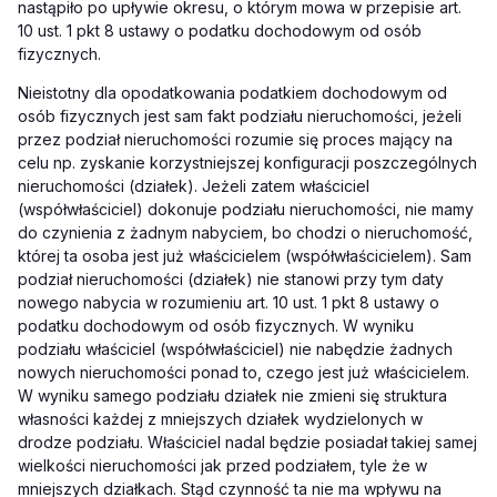
nastąpiło po upływie okresu, o którym mowa w przepisie art.
10 ust. 1 pkt 8 ustawy o podatku dochodowym od osób
fizycznych.
Nieistotny dla opodatkowania podatkiem dochodowym od
osób fizycznych jest sam fakt podziału nieruchomości, jeżeli
przez podział nieruchomości rozumie się proces mający na
celu np. zyskanie korzystniejszej konfiguracji poszczególnych
nieruchomości (działek). Jeżeli zatem właściciel
(współwłaściciel) dokonuje podziału nieruchomości, nie mamy
do czynienia z żadnym nabyciem, bo chodzi o nieruchomość,
której ta osoba jest już właścicielem (współwłaścicielem). Sam
podział nieruchomości (działek) nie stanowi przy tym daty
nowego nabycia w rozumieniu art. 10 ust. 1 pkt 8 ustawy o
podatku dochodowym od osób fizycznych. W wyniku
podziału właściciel (współwłaściciel) nie nabędzie żadnych
nowych nieruchomości ponad to, czego jest już właścicielem.
W wyniku samego podziału działek nie zmieni się struktura
własności każdej z mniejszych działek wydzielonych w
drodze podziału. Właściciel nadal będzie posiadał takiej samej
wielkości nieruchomości jak przed podziałem, tyle że w
mniejszych działkach. Stąd czynność ta nie ma wpływu na