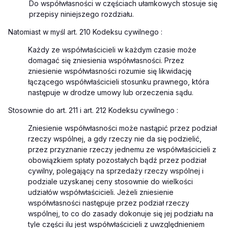
Do współwłasności w częściach ułamkowych stosuje się
przepisy niniejszego rozdziału.
Natomiast w myśl art. 210 Kodeksu cywilnego :
Każdy ze współwłaścicieli w każdym czasie może
domagać się zniesienia współwłasności. Przez
zniesienie współwłasności rozumie się likwidację
łączącego współwłaścicieli stosunku prawnego, która
następuje w drodze umowy lub orzeczenia sądu.
Stosownie do art. 211 i art. 212 Kodeksu cywilnego :
Zniesienie współwłasności może nastąpić przez podział
rzeczy wspólnej, a gdy rzeczy nie da się podzielić,
przez przyznanie rzeczy jednemu ze współwłaścicieli z
obowiązkiem spłaty pozostałych bądź przez podział
cywilny, polegający na sprzedaży rzeczy wspólnej i
podziale uzyskanej ceny stosownie do wielkości
udziałów współwłaścicieli.
Jeżeli zniesienie
współwłasności następuje przez podział rzeczy
wspólnej, to co do zasady dokonuje się jej podziału na
tyle części ilu jest współwłaścicieli z uwzględnieniem