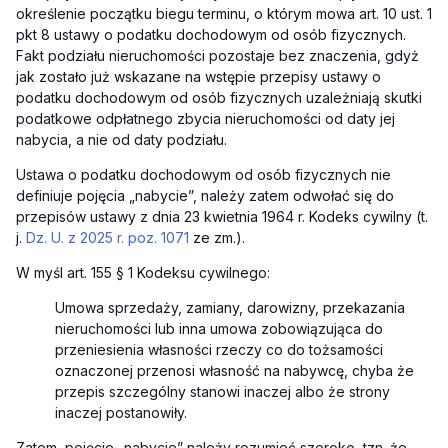
określenie początku biegu terminu, o którym mowa art. 10 ust. 1
pkt 8 ustawy o podatku dochodowym od osób fizycznych.
Fakt podziału nieruchomości pozostaje bez znaczenia, gdyż
jak zostało już wskazane na wstępie przepisy ustawy o
podatku dochodowym od osób fizycznych uzależniają skutki
podatkowe odpłatnego zbycia nieruchomości od daty jej
nabycia, a nie od daty podziału.
Ustawa o podatku dochodowym od osób fizycznych nie
definiuje pojęcia „nabycie”, należy zatem odwołać się do
przepisów ustawy z dnia 23 kwietnia 1964 r. Kodeks cywilny (t.
j.
Dz. U. z 2025 r. poz. 1071
ze zm.).
W myśl art. 155 § 1 Kodeksu cywilnego:
Umowa sprzedaży, zamiany, darowizny, przekazania
nieruchomości lub inna umowa zobowiązująca do
przeniesienia własności rzeczy co do tożsamości
oznaczonej przenosi własność na nabywcę, chyba że
przepis szczególny stanowi inaczej albo że strony
inaczej postanowiły.
Zatem, pojęcie „nabycie” należy rozumieć szeroko, tzn. że