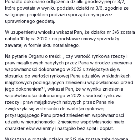
Ponadto dokonano odłączenia działki geodezyjnej nr 3/2,
która powstała w wyniku podziału działki nr 3/6, zgodnie ze
wstępnym projektem podziału sporządzonym przez
uprawnionego geodetę.
W uzupełnieniu wniosku wskazał Pan, że działka nr 3/6 została
nabyta 10 lipca 2020 r. na podstawie umowy sprzedaży
zawartej w formie aktu notarialnego.
Na pytanie Organu o treści: „ czy wartość rynkowa rzeczy i
praw majątkowych nabytych przez Pana w drodze zniesienia
współwłasności dokonanego w 2023 r. zwiększyła się w
stosunku do wartości rynkowej Pana udziałów w składnikach
majątkowych podlegających zniesieniu współwłasności przed
jego dokonaniem?”, wskazał Pan, że w wyniku zniesienia
współwłasności dokonanego w 2023 r. wartość rynkowa
rzeczy i praw majątkowych nabytych przez Pana nie
zwiększyła się w stosunku do wartości rynkowej
przysługującego Panu przed zniesieniem współwłasności
udziału w nieruchomości. Zniesienie współwłasności miało
charakter ekwiwalentny i nastąpiło bez spłat i dopłat.
Wskazana w pytaniu działka nr 3/2 nie została zabudowana