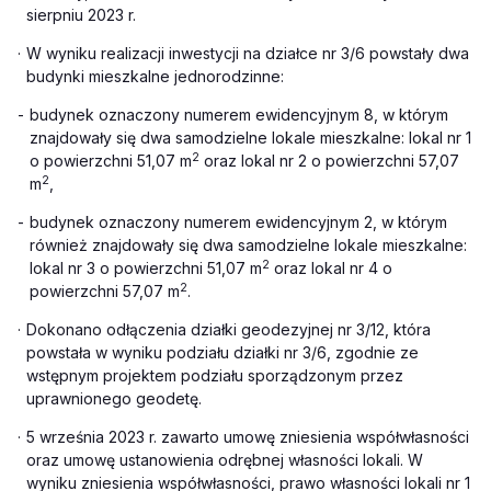
sierpniu 2023 r.
·
W wyniku realizacji inwestycji na działce nr 3/6 powstały dwa
budynki mieszkalne jednorodzinne:
-
budynek oznaczony numerem ewidencyjnym 8, w którym
znajdowały się dwa samodzielne lokale mieszkalne: lokal nr 1
2
o powierzchni 51,07 m
oraz lokal nr 2 o powierzchni 57,07
2
m
,
-
budynek oznaczony numerem ewidencyjnym 2, w którym
również znajdowały się dwa samodzielne lokale mieszkalne:
2
lokal nr 3 o powierzchni 51,07 m
oraz lokal nr 4 o
2
powierzchni 57,07 m
.
·
Dokonano odłączenia działki geodezyjnej nr 3/12, która
powstała w wyniku podziału działki nr 3/6, zgodnie ze
wstępnym projektem podziału sporządzonym przez
uprawnionego geodetę.
·
5 września 2023 r. zawarto umowę zniesienia współwłasności
oraz umowę ustanowienia odrębnej własności lokali. W
wyniku zniesienia współwłasności, prawo własności lokali nr 1