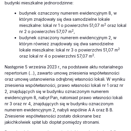
budynki mieszkalne jednorodzinne:
budynek oznaczo
ny numerem ewidencyjnym 8, w
którym znajdowały się dwa samodzielne lokale
2
mieszkalne: lokal nr 1 o powierzchni 51,07 m
oraz lokal
2
nr 2 o powierzchni 57,07 m
,
budynek oznaczo
ny numerem ewidencyjnym 2, w
którym również znajdowały się dwa samodzielne
2
lokale mieszkalne: lokal nr 3 o powierzchni 51,07 m
2
oraz lokal nr 4 o powierzchni 57,07 m
.
Następnie 5 września 2023 r., na podstawie aktu notarialnego
repertorium (…), zawarto umowę zniesienia współwłasności
oraz umowę ustanowienia odrębnej własności lokali. W wyniku
zniesienia współwłasności, prawo własności lokali nr 1 oraz nr
2, znajdujących się w budynku oznaczonym numerem
ewidencyjnym 8, nabył Pan, natomiast prawo własności lokali
nr 3 oraz nr 4, znajdujących się w budynku oznaczonym
numerem ewidencyjnym 2, nabyli wspólnie A A oraz B B.
Zniesienie współwłasności zostało dokonane bez
jakichkolwiek spłat lub dopłat pomiędzy stronami.