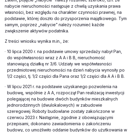
nabycie nieruchomości następuje z chwilą uzyskania prawa
własności, bez względu na charakter czynności prawnej, na
podstawie, której doszło do przysporzenia majątkowego. Tym
samym, poprzez „nabycie” należy rozumieć każde
zwiększenie aktywów podatnika.
Z treści wniosku wynika m.in., że:
·
10 lipca 2020 r. na podstawie umowy sprzedaży nabył Pan,
do współwłasności wraz z A A i B B, nieruchomość
stanowiącą działkę nr 3/6. Udziały we współwłasności
przedmiotowej nieruchomości na dzień nabycia wynosiły po
1/2 części, tj. 1/2 części dla Pana oraz 1/2 części dla A A i B B.
·
W lipcu 2021 r. na podstawie uzyskanego pozwolenia na
budowę, wspólnie z A A, rozpoczął Pan realizację inwestycji
polegającej na budowie dwóch budynków mieszkalnych
jednorodzinnych (dwulokalowych) w zabudowie
szeregowej. Roboty budowlane zostały zakończone w
czerwcu 2023 r. Następnie, zgodnie z obowiązującymi
przepisami, dokonano zawiadomienia o zakończeniu
budowy, co umożliwiło oddanie budynków do użytkowania w