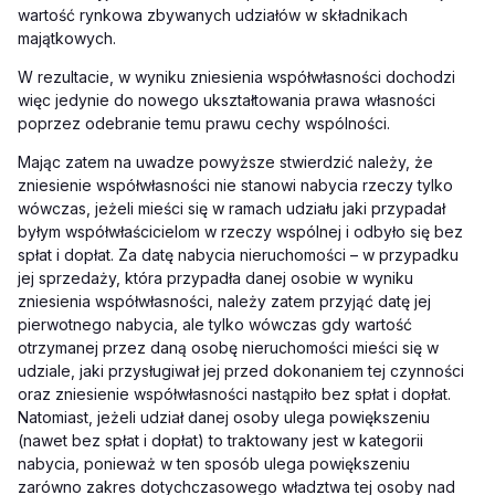
wartość rynkowa zbywanych udziałów w składnikach
majątkowych.
W rezultacie, w wyniku zniesienia współwłasności dochodzi
więc jedynie do nowego ukształtowania prawa własności
poprzez odebranie temu prawu cechy wspólności.
Mając zatem na uwadze powyższe stwierdzić należy, że
zniesienie współwłasności nie stanowi
nabycia rzeczy tylko
wówczas, jeżeli mieści się w ramach udziału jaki przypadał
byłym współwłaścicielom
w rzeczy wspólnej i odbyło się bez
spłat i dopłat. Za datę nabycia nieruchomości – w przypadku
jej sprzedaży, która przypadła danej osobie w wyniku
zniesienia współwłasności, należy zatem przyjąć datę jej
pierwotnego nabycia, ale tylko wówczas gdy wartość
otrzymanej przez daną osobę nieruchomości mieści się w
udziale, jaki przysługiwał jej przed dokonaniem tej czynności
oraz zniesienie współwłasności nastąpiło bez spłat i dopłat.
Natomiast, jeżeli udział danej osoby ulega powiększeniu
(nawet bez spłat i dopłat) to traktowany jest w kategorii
nabycia, ponieważ w ten sposób ulega powiększeniu
zarówno zakres dotychczasowego władztwa tej osoby nad