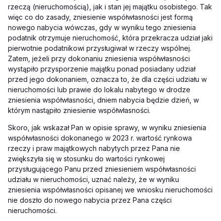
rzeczą (nieruchomością), jak i stan jej majątku osobistego. Tak
więc co do zasady, zniesienie współwłasności jest formą
nowego nabycia wówczas, gdy w wyniku tego zniesienia
podatnik otrzymuje nieruchomość, która przekracza udział jaki
pierwotnie podatnikowi przysługiwał w rzeczy wspólnej
.
Zatem, jeżeli przy dokonaniu zniesienia współwłasności
wystąpiło przysporzenie majątku ponad posiadany udział
przed jego dokonaniem, oznacza to, że dla części udziału w
nieruchomości lub prawie do lokalu nabytego w drodze
zniesienia współwłasności, dniem nabycia będzie dzień, w
którym nastąpiło zniesienie współwłasności.
Skoro, jak wskazał Pan w opisie sprawy, w wyniku zniesienia
współwłasności dokonanego w 2023 r. wartość rynkowa
rzeczy i praw majątkowych nabytych przez Pana nie
zwiększyła się w stosunku do wartości rynkowej
przysługującego Panu przed zniesieniem współwłasności
udziału w nieruchomości, uznać
należy, że w wyniku
zniesienia współwłasności opisanej we wniosku nieruchomości
nie doszło do nowego nabycia przez Pana części
nieruchomości.