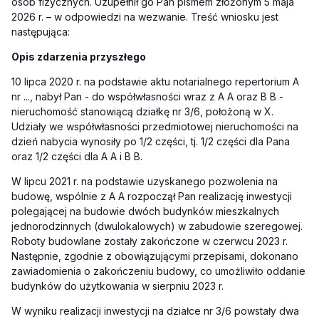
osób fizycznych. Uzupełnił go Pan pismem złożonym 5 maja
2026 r. – w odpowiedzi na wezwanie. Treść wniosku jest
następująca:
Opis zdarzenia przyszłego
10 lipca 2020 r. na podstawie aktu notarialnego repertorium A
nr ..., nabył Pan - do współwłasności wraz z A A oraz B B -
nieruchomość stanowiącą działkę nr 3/6, położoną w X.
Udziały we współwłasności przedmiotowej nieruchomości na
dzień nabycia wynosiły po 1/2 części, tj. 1/2 części dla Pana
oraz 1/2 części dla A A i B B.
W lipcu 2021 r. na podstawie uzyskanego pozwolenia na
budowę, wspólnie z A A rozpoczął Pan realizację inwestycji
polegającej na budowie dwóch budynków mieszkalnych
jednorodzinnych (dwulokalowych) w zabudowie szeregowej.
Roboty budowlane zostały zakończone w czerwcu 2023 r.
Następnie, zgodnie z obowiązującymi przepisami, dokonano
zawiadomienia o zakończeniu budowy, co umożliwiło oddanie
budynków do użytkowania w sierpniu 2023 r.
W wyniku realizacji inwestycji na działce nr 3/6 powstały dwa