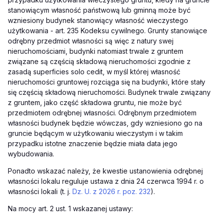
stanowiącym własność państwową lub gminną może być
wzniesiony budynek stanowiący własność wieczystego
użytkowania - art. 235 Kodeksu cywilnego. Grunty stanowiące
odrębny przedmiot własności są więc z natury swej
nieruchomościami, budynki natomiast trwale z gruntem
związane są częścią składową nieruchomości zgodnie z
zasadą superficies solo cedit, w myśl której własność
nieruchomości gruntowej rozciąga się na budynki, które stały
się częścią składową nieruchomości. Budynek trwale związany
z gruntem, jako część składowa gruntu, nie może być
przedmiotem odrębnej własności. Odrębnym przedmiotem
własności budynek będzie wówczas, gdy wzniesiono go na
gruncie będącym w użytkowaniu wieczystym i w takim
przypadku istotne znaczenie będzie miała data jego
wybudowania.
Ponadto wskazać należy, że kwestie ustanowienia odrębnej
własności lokalu reguluje ustawa z dnia 24 czerwca 1994 r. o
własności lokali (t. j.
Dz. U. z 2026 r. poz. 232
).
Na mocy art. 2 ust. 1 wskazanej ustawy: