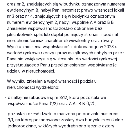
oraz nr 2, znajdujących się w budynku oznaczonym numerem
ewidencyjnym 8, nabył Pan, natomiast prawo własności lokali
nr 3 oraz nr 4, znajdujących się w budynku oznaczonym
numerem ewidencyjnym 2, nabyli wspólnie A A oraz B B.
Zniesienie współwłasności zostało dokonane bez
jakichkolwiek spłat lub dopłat pomiędzy stronami i podział
nieruchomości miał charakter ekwiwalentny oraz równy.
Wyniku zniesienia współwłasności dokonanego w 2023 r.
wartość rynkowa rzeczy i praw majątkowych nabytych przez
Pana nie zwiększyła się w stosunku do wartości rynkowej
przysługującego Panu przed zniesieniem współwłasności
udziału w nieruchomości.
·
W wyniku zniesienia współwłasności i podziału
nieruchomości wydzielono:
-
działkę niezabudowaną nr 3/12, która pozostała we
współwłasności Pana (1/2) oraz A A i B B (1/2),
-
pozostała część działki oznaczona po podziale numerem
3/1, na której posadowione zostały dwa budynki mieszkalne
jednorodzinne, w których wyodrębniono łącznie cztery