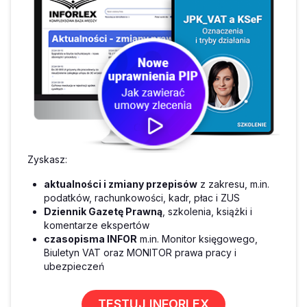
Zyskasz:
aktualności i zmiany przepisów
z zakresu, m.in.
podatków, rachunkowości, kadr, płac i ZUS
Dziennik Gazetę Prawną
, szkolenia, książki i
komentarze ekspertów
czasopisma INFOR
m.in. Monitor księgowego,
Biuletyn VAT oraz MONITOR prawa pracy i
ubezpieczeń
TESTUJ INFORLEX