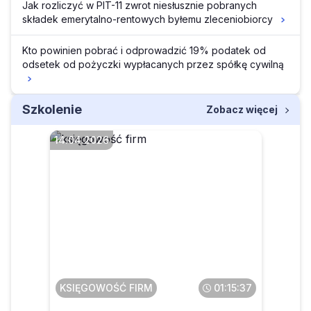
Jak rozliczyć w PIT-11 zwrot niesłusznie pobranych
składek emerytalno-rentowych byłemu zleceniobiorcy
Kto powinien pobrać i odprowadzić 19% podatek od
odsetek od pożyczki wypłacanych przez spółkę cywilną
Szkolenie
Zobacz więcej
14.04.2026
JPK PIT i JPK CIT dla małych
i średnich przedsiębiorstw
KSIĘGOWOŚĆ FIRM
01:15:37