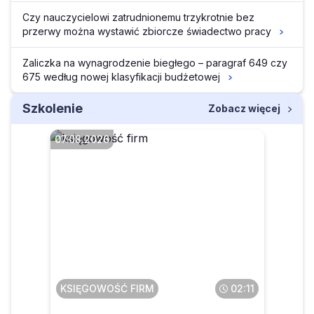
Czy nauczycielowi zatrudnionemu trzykrotnie bez
przerwy można wystawić zbiorcze świadectwo pracy
Zaliczka na wynagrodzenie biegłego – paragraf 649 czy
675 według nowej klasyfikacji budżetowej
Szkolenie
Zobacz więcej
07.08.2026
Faktura przesłana w pdf a
potem wysłana do KSeF – co
z tym zrobić
KSIĘGOWOŚĆ FIRM
02:11