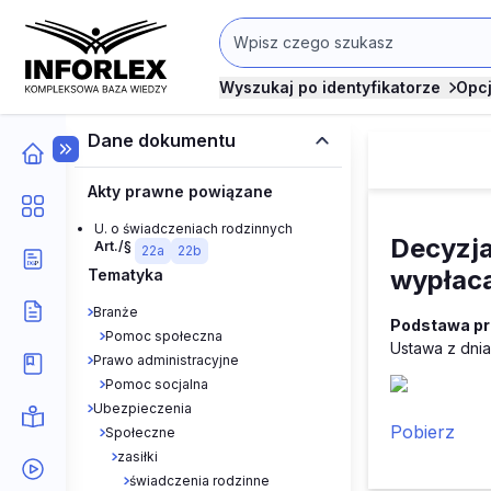
Wyszukaj po identyfikatorze
Opc
Dane dokumentu
Akty prawne powiązane
U. o świadczeniach rodzinnych
Decyzja
Art./§
22a
22b
wypłac
Tematyka
Branże
Podstawa p
Pomoc społeczna
Ustawa z dnia
Prawo administracyjne
Pomoc socjalna
Ubezpieczenia
Pobierz
Społeczne
zasiłki
świadczenia rodzinne