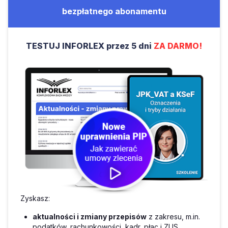
bezpłatnego abonamentu
TESTUJ INFORLEX przez 5 dni
ZA DARMO!
Zyskasz:
aktualności i zmiany przepisów
z zakresu, m.in.
podatków, rachunkowości, kadr, płac i ZUS