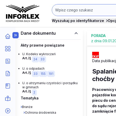
Wyszukaj po identyfikatorze
Opc
Dane dokumentu
PORADA
z dnia 09.01.2
Akty prawne powiązane
U. Kodeks wykroczeń
Art./§
24
33
Data publikacj
U. o odpadach
Spalani
Art./§
33
155
191
choćby 
U. o utrzymaniu czystości i porządku
w gminach
Pracownicy 
Art./§
2
pojazdów kon
Tematyka
piecu do cen
do sądu rejo
Branże
zamknięcie 
Ochrona środowiska