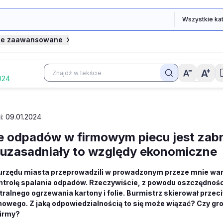
je zaawansowane
024
i: 09.01.2024
e odpadów w firmowym piecu jest zab
uzasadniały to względy ekonomiczne
urzędu miasta przeprowadzili w prowadzonym przeze mnie wa
trolę spalania odpadów. Rzeczywiście, z powodu oszczędnośc
tralnego ogrzewania kartony i folie. Burmistrz skierował prze
nowego. Z jaką odpowiedzialnością to się może wiązać? Czy groz
firmy?