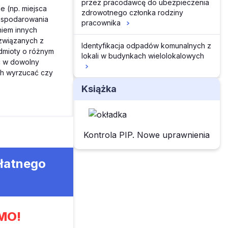
przez pracodawcę do ubezpieczenia
 (np. miejsca
zdrowotnego członka rodziny
ospodarowania
pracownika
iem innych
 związanych z
Identyfikacja odpadów komunalnych z
dmioty o różnym
lokali w budynkach wielolokalowych
c w dowolny
ch wyrzucać czy
Książka
Kontrola PIP. Nowe uprawnienia
płatnego
MO!