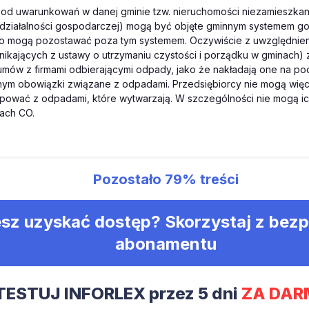
 od uwarunkowań w danej gminie tzw. nieruchomości niezamieszkane
działalności gospodarczej) mogą być objęte gminnym systemem g
o mogą pozostawać poza tym systemem. Oczywiście z uwzględnien
ikających z ustawy o utrzymaniu czystości i porządku w gminach)
umów z firmami odbierającymi odpady, jako że nakładają one na po
wnym obowiązki związane z odpadami. Przedsiębiorcy nie mogą wię
pować z odpadami, które wytwarzają. W szczególności nie mogą i
cach CO.
Pozostało
79%
treści
sz uzyskać dostęp? Skorzystaj z bez
abonamentu
TESTUJ INFORLEX przez 5 dni
ZA DAR