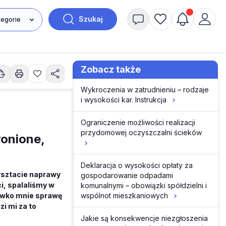
Szukaj
Zobacz także
Wykroczenia w zatrudnieniu – rodzaje
i wysokości kar. Instrukcja
Ograniczenie możliwości realizacji
przydomowej oczyszczalni ścieków
ronione,
Deklaracja o wysokości opłaty za
rsztacie naprawy
gospodarowanie odpadami
i, spalaliśmy w
komunalnymi – obowiązki spółdzielni i
wspólnot mieszkaniowych
ciwko mnie sprawę
i mi za to
Jakie są konsekwencje niezgłoszenia