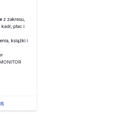
w
z zakresu,
kadr, płac i
enia, książki i
or
z MONITOR
IĘ