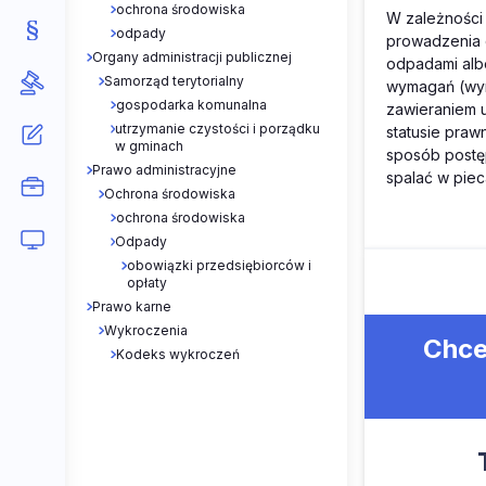
ochrona środowiska
W zależności
odpady
prowadzenia 
Organy administracji publicznej
odpadami alb
Samorząd terytorialny
wymagań (wyn
gospodarka komunalna
zawieraniem 
utrzymanie czystości i porządku
statusie pra
w gminach
sposób postę
Prawo administracyjne
spalać w pie
Ochrona środowiska
ochrona środowiska
Odpady
obowiązki przedsiębiorców i
opłaty
Prawo karne
Wykroczenia
Chce
Kodeks wykroczeń