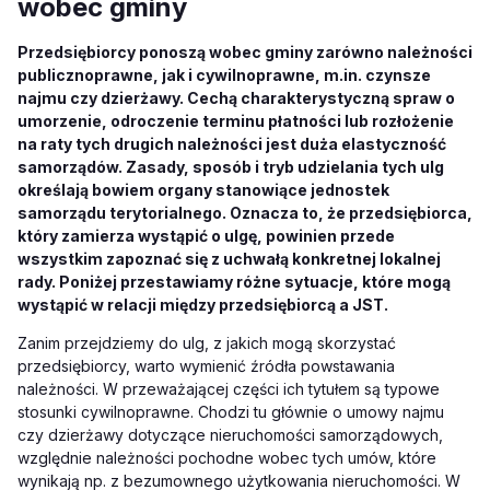
wobec gminy
Przedsiębiorcy ponoszą wobec gminy zarówno należności
publicznoprawne, jak i cywilnoprawne, m.in. czynsze
najmu czy dzierżawy. Cechą charakterystyczną spraw o
umorzenie, odroczenie terminu płatności lub rozłożenie
na raty tych drugich należności jest duża elastyczność
samorządów. Zasady, sposób i tryb udzielania tych ulg
określają bowiem organy stanowiące jednostek
samorządu terytorialnego. Oznacza to, że przedsiębiorca,
który zamierza wystąpić o ulgę, powinien przede
wszystkim zapoznać się z uchwałą konkretnej lokalnej
rady. Poniżej przestawiamy różne sytuacje, które mogą
wystąpić w relacji między przedsiębiorcą a JST.
Zanim przejdziemy do ulg, z jakich mogą skorzystać
przedsiębiorcy, warto wymienić źródła powstawania
należności. W przeważającej części ich tytułem są typowe
stosunki cywilnoprawne. Chodzi tu głównie o umowy najmu
czy dzierżawy dotyczące nieruchomości samorządowych,
względnie należności pochodne wobec tych umów, które
wynikają np. z bezumownego użytkowania nieruchomości. W