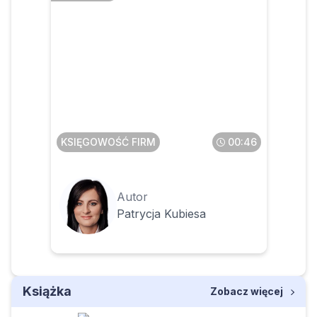
Czy faktura z zagranicy to
zawsze WNT
KSIĘGOWOŚĆ FIRM
00:46
Autor
Patrycja Kubiesa
Książka
Zobacz więcej