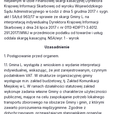
niejawnym w Izbie Finansowej skargi kasacyjnej Dyrektora
Krajowej Informacji Skarbowej od wyroku Wojewódzkiego
Sądu Administracyjnego w Łodzi z dnia 5 grudnia 2017 r. sygn.
akt I SA/Łd 963/17 w sprawie ze skargi Gminy L. na
interpretację indywidualną Dyrektora Krajowej Informacji
Skarbowej z dnia 24 lipca 2017 r. nr 0113-KDIPT1-3.4012.
291.2017.1.MWJ w przedmiocie podatku od towarów i usług
oddala skargę kasacyjną. NSA/wyr. 1 - wyrok
Uzasadnienie
1. Postępowanie przed organem.
1.1. Gmina L. wystąpiła z wnioskiem o wydanie interpretacji
indywidualnej, wskazując, że jest zarejestrowanym, czynnym
podatnikiem VAT. W strukturze organizacyjnej gminy
występuje m.in. zakład budżetowy, tj. Zakład Komunikacji
Miejskiej w L. W ramach działalności statutowej zakład
wykonuje zadania własne Gminy o charakterze użyteczności
publicznej, mające na celu zaspokajanie potrzeb lokalnego
transportu zbiorowego na obszarze Gminy i gmin, z którymi
zawarto porozumienia międzygminne. Zgodnie z
dotychczasowym, przeważającym stanowiskiem organów