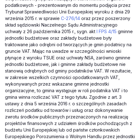
podatkowych - prezentowanym do momentu podjęcia przez
Trybunał Sprawiedliwości Unii Europejskiej wyroku z dnia 29
września 2015 r. w sprawie
C-276/14
oraz przez poszerzony
skład sędziowski Naczelnego Sądu Administracyjnego
uchwały z 26 października 2015 r., sygn. akt
I FPS 4/15
gminne
jednostki budżetowe oraz zakłady budżetowe były
traktowane jako odrębni od tworzących je gmin podatnicy na
gruncie VAT. Mając na uwadze w szczególności wnioski
płynące z wyroku TSUE oraz uchwały NSA, zarówno gminne
jednostki budżetowe, jak i gminne zakłady budżetowe nie
stanowią odrębnych od gminy podatników VAT. W rezultacie,
w zakresie wszelkich czynności opodatkowanych VAT,
wykonywanych przez wskazane gminne jednostki
organizacyjne, to gmina występuje w roli podatnika VAT i to
gmina winna rozliczać VAT z tego tytułu. Zgodnie z art. 3
ustawy z dnia 5 września 2016 r. o szczególnych zasadach
rozliczeń podatku od towarów i usług oraz dokonywanie
zwrotu środków publicznych przeznaczonych na realizację
projektów finansowych z udziałem środków pochodzących z
budżetu Unii Europejskiej lub od państw członkowskich
Europejskiego Porozumienia o Wolnym Handlu przez jednostki