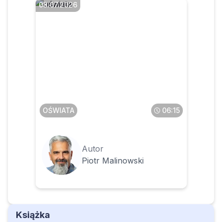
08.07.2026
Czy okresy pracy na
zleceniu i działalności
gospodarczej wliczone do
stażu pracy zmienią prawo
nauczyciela do nagrody
jubileuszowej
OŚWIATA
06:15
Autor
Piotr Malinowski
Książka