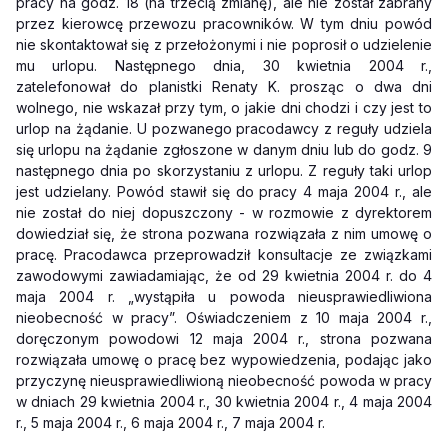
pracy na godz. 18 (na trzecią zmianę), ale nie został za­brany
przez kierowcę przewozu pracowników. W tym dniu powód
nie skontaktował się z przełożonymi i nie poprosił o udzielenie
mu urlopu. Następnego dnia, 30 kwiet­nia 2004 r.,
zatelefonował do planistki Renaty K. prosząc o dwa dni
wolnego, nie wskazał przy tym, o jakie dni chodzi i czy jest to
urlop na żądanie. U pozwanego pra­codawcy z reguły udziela
się urlopu na żądanie zgłoszone w danym dniu lub do godz. 9
następnego dnia po skorzystaniu z urlopu. Z reguły taki urlop
jest udziela­ny. Powód stawił się do pracy 4 maja 2004 r., ale
nie został do niej dopuszczony - w rozmowie z dyrektorem
dowiedział się, że strona pozwana rozwiązała z nim umowę o
pracę. Pracodawca przeprowadził konsultacje ze związkami
zawodowymi zawiadamiając, że od 29 kwietnia 2004 r. do 4
maja 2004 r. „wystąpiła u powoda nie­usprawiedliwiona
nieobecność w pracy”. Oświadczeniem z 10 maja 2004 r.,
doręczonym powodowi 12 maja 2004 r., strona pozwana
rozwiązała umowę o pracę bez wypowiedzenia, podając jako
przyczynę nieusprawiedliwioną nieobecność powoda w pracy
w dniach 29 kwietnia 2004 r., 30 kwietnia 2004 r., 4 maja 2004
r., 5 maja 2004 r., 6 maja 2004 r., 7 maja 2004 r.