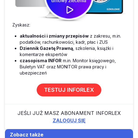
Zyskasz:
aktualności i zmiany przepisów
z zakresu, m.in.
podatków, rachunkowości, kadr, płac i ZUS
Dziennik Gazetę Prawną
, szkolenia, książki i
komentarze ekspertów
czasopisma INFOR
m.in. Monitor księgowego,
Biuletyn VAT oraz MONITOR prawa pracy i
ubezpieczeń
TESTUJ INFORLEX
JEŚLI JUŻ MASZ ABONAMENT INFORLEX
ZALOGUJ SIĘ
Zobacz także