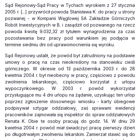
Sąd Rejonowy-Sąd Pracy w Tychach wyrokiem z 27 stycznia
2005 r. [...] przywrócił powoda Stanisława K. do pracy u strony
pozwanej - w Kompanii Węglowej SA Zakładzie Górniczych
Robót Inwestycyjnych w B. i zasądził od pozwanego na rzecz
powoda kwotę 9.032,32 zł tytułem wynagrodzenia za czas
pozostawania bez pracy pod warunkiem jej podjęcia w
terminie siedmiu dni od uprawomocnienia się wyroku.
Sąd Rejonowy ustalił, że powód był zatrudniony na podstawie
umowy o pracę na czas nieokreślony na stanowisku cieśli
górniczego. W okresie od 13 października 2003 r. do 28
kwietnia 2004 r. był nieobecny w pracy, częściowo z powodu
zwolnie­nia lekarskiego, częściowo korzystał z urlopu
wypoczynkowego. W 2003 r. powód wykorzystał
przysługujące mu 4 dni urlopu na żądanie, uzyskując ten urlop
poprzez zgłoszenie stosownego wniosku - karty obiegowe
podpisywał sztygar oddziałowy, zaś sprawami ewidencji
pracowników zajmowała się inspektor do spraw oddziałowych
Renata K. Obie te osoby pracują do godz. 14. W dniu 29
kwietnia 2004 r. powód miał świadczyć pracę pierwszy dzień
po długotrwałym zwolnieniu lekarskim. Zamierzał stawić się do