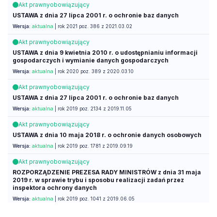
Akt prawny
obowiązujący
USTAWA z dnia 27 lipca 2001 r. o ochronie baz danych
Wersja:
aktualna
| rok 2021 poz. 386 z 2021.03.02
Akt prawny
obowiązujący
USTAWA z dnia 9 kwietnia 2010 r. o udostępnianiu informacji
gospodarczych i wymianie danych gospodarczych
Wersja:
aktualna
| rok 2020 poz. 389 z 2020.03.10
Akt prawny
obowiązujący
USTAWA z dnia 27 lipca 2001 r. o ochronie baz danych
Wersja:
aktualna
| rok 2019 poz. 2134 z 2019.11.05
Akt prawny
obowiązujący
USTAWA z dnia 10 maja 2018 r. o ochronie danych osobowych
Wersja:
aktualna
| rok 2019 poz. 1781 z 2019.09.19
Akt prawny
obowiązujący
ROZPORZĄDZENIE PREZESA RADY MINISTRÓW z dnia 31 maja
2019 r. w sprawie trybu i sposobu realizacji zadań przez
inspektora ochrony danych
Wersja:
aktualna
| rok 2019 poz. 1041 z 2019.06.05
Akt prawny
obowiązujący