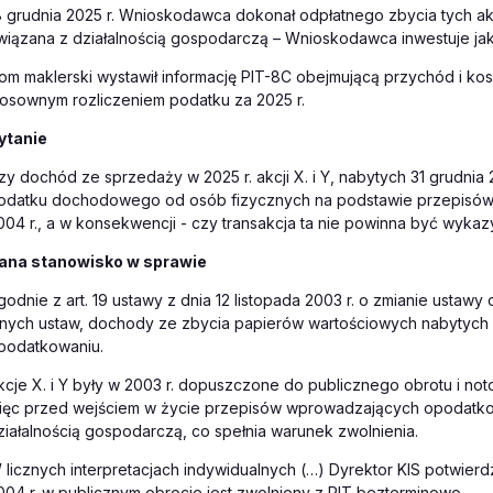
8 grudnia 2025 r. Wnioskodawca dokonał odpłatnego zbycia tych ak
wiązana z działalnością gospodarczą – Wnioskodawca inwestuje jak
om maklerski wystawił informację PIT-8C obejmującą przychód i kos
tosownym rozliczeniem podatku za 2025 r.
ytanie
zy dochód ze sprzedaży w 2025 r. akcji X. i Y, nabytych 31 grudnia 
odatku dochodowego od osób fizycznych na podstawie przepisów p
004 r., a w konsekwencji - czy transakcja ta nie powinna być wyka
ana stanowisko w sprawie
godnie z art. 19 ustawy z dnia 12 listopada 2003 r. o zmianie ust
nnych ustaw, dochody ze zbycia papierów wartościowych nabytych p
podatkowaniu.
kcje X. i Y były w 2003 r. dopuszczone do publicznego obrotu i notowa
ięc przed wejściem w życie przepisów wprowadzających opodatkow
ziałalnością gospodarczą, co spełnia warunek zwolnienia.
 licznych interpretacjach indywidualnych (…) Dyrektor KIS potwier
004 r. w publicznym obrocie jest zwolniony z PIT bezterminowo.