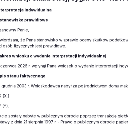
nterpretacja indywidualna
 stanowisko prawidłowe
zanowny Panie,
twierdzam, że Pana stanowisko w sprawie oceny skutków podatk
d osób fizycznych jest prawidłowe.
akres wniosku o wydanie interpretacji indywidualnej
 czerwca 2026 r. wpłynął Pana wniosek o wydanie interpretacji indyw
pis stanu faktycznego
1 grudnia 2003 r. Wnioskodawca nabył za pośrednictwem domu mak
X (X.),
Y (Y).
kcje zostały nabyte w publicznym obrocie poprzez transakcję gieł
stawy z dnia 21 sierpnia 1997 r. - Prawo o publicznym obrocie papie