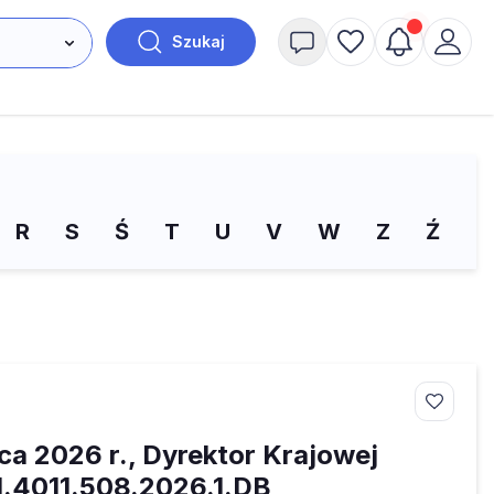
Szukaj
R
S
Ś
T
U
V
W
Z
Ź
Ż
pca 2026 r., Dyrektor Krajowej
1.4011.508.2026.1.DB