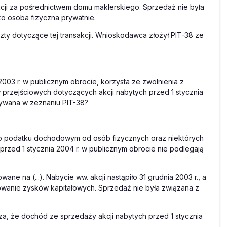
cji za pośrednictwem domu maklerskiego. Sprzedaż nie była
o osoba fizyczna prywatnie.
zty dotyczące tej transakcji. Wnioskodawca złożył PIT-38 ze
2003 r. w publicznym obrocie, korzysta ze zwolnienia z
rzejściowych dotyczących akcji nabytych przed 1 stycznia
zywana w zeznaniu PIT-38?
awy o podatku dochodowym od osób fizycznych oraz niektórych
rzed 1 stycznia 2004 r. w publicznym obrocie nie podlegają
ne na (...). Nabycie ww. akcji nastąpiło 31 grudnia 2003 r., a
anie zysków kapitałowych. Sprzedaż nie była związana z
dza, że dochód ze sprzedaży akcji nabytych przed 1 stycznia