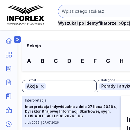
Wyszukaj po identyfikatorze
Opc
Sekcja
A
B
C
D
E
F
G
H
Temat
Kategoria
Akcja
Porady i artyk
Interpretacja
Interpretacja indywidualna z dnia 27 lipca 2026 r.,
Dyrektor Krajowej Informacji Skarbowej, sygn.
0115-KDIT1.4011.508.2026.1.DB
I
, rok 2026, | 27.07.2026