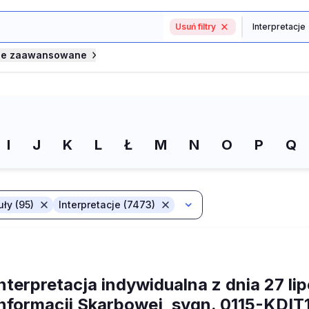
Usuń filtry
je zaawansowane
I
J
K
L
Ł
M
N
O
P
Q
uły (95)
Interpretacje (7473)
nterpretacja indywidualna z dnia 27 li
Informacji Skarbowej, sygn. 0115-KDIT