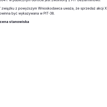
 związku z powyższym Wnioskodawca uważa, że sprzedaż akcji X. i Y
owinna być wykazywana w PIT-38.
cena stanowiska
tanowisko, które przedstawił Pan we wniosku jest prawidłowe.
zasadnienie interpretacji indywidualnej
godnie z art. 9 ust. 1 ustawy z dnia 26 lipca 1991 r. o podatku docho
m.):
podatkowaniu podatkiem dochodowym podlegają wszelkiego rodzaj
2, 52a i 52c oraz dochodów, od których na podstawie przepisów O
Pokaż pełną treść z powiązany
godnie z art. 10 ust. 1 pkt 7 ww. ustawy:
ródłami przychodów są kapitały pieniężne i prawa majątkowe, w ty
t 8 lit. a-c.
IURO OBSŁUGI KLIENTA:
22 761 30 30
EMAIL:
bok@inf
edług przepisu art. 17 ust. 1 pkt 6 lit. a ww. ustawy:
a przychody z kapitałów pieniężnych uważa się przychody z odpłatn