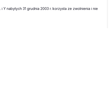
 nabytych 31 grudnia 2003 r. korzysta ze zwolnienia i nie
dowym od osób fizycznych (t. j. Dz. U. z 2025 r. poz. 163 ze
u dochody, z wyjątkiem dochodów wymienionych w art. 21,
rdynacji podatkowej zaniechano poboru podatku.
mi funkcjonalnościami
m odpłatne zbycie praw majątkowych innych niż wymienione w
or.pl
Czat na żywo
ego zbycia udziałów (akcji), udziałów w spółdzielni oraz