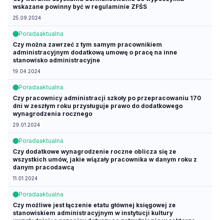
wskazane powinny być w regulaminie ZFŚS
25.09.2024
Porada
aktualna
Czy można zawrzeć z tym samym pracownikiem
administracyjnym dodatkową umowę o pracę na inne
stanowisko administracyjne
19.04.2024
Porada
aktualna
Czy pracownicy administracji szkoły po przepracowaniu 170
dni w zeszłym roku przysługuje prawo do dodatkowego
wynagrodzenia rocznego
29.01.2024
Porada
aktualna
Czy dodatkowe wynagrodzenie roczne oblicza się ze
wszystkich umów, jakie wiązały pracownika w danym roku z
danym pracodawcą
11.01.2024
Porada
aktualna
Czy możliwe jest łączenie etatu głównej księgowej ze
stanowiskiem administracyjnym w instytucji kultury