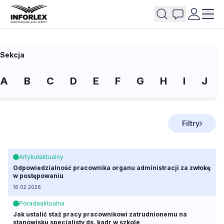
Sekcja
A
B
C
D
E
F
G
H
I
J
Filtry
Artykuł
aktualny
Odpowiedzialność pracownika organu administracji za zwłokę
w postępowaniu
16.02.2026
Porada
aktualna
Jak ustalić staż pracy pracownikowi zatrudnionemu na
stanowisku specjalisty ds. kadr w szkole