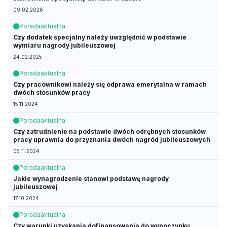
09.02.2026
Porada
aktualna
Czy dodatek specjalny należy uwzględnić w podstawie
wymiaru nagrody jubileuszowej
24.02.2025
Porada
aktualna
Czy pracownikowi należy się odprawa emerytalna w ramach
dwóch stosunków pracy
15.11.2024
Porada
aktualna
Czy zatrudnienie na podstawie dwóch odrębnych stosunków
pracy uprawnia do przyznania dwóch nagród jubileuszowych
05.11.2024
Porada
aktualna
Jakie wynagrodzenie stanowi podstawę nagrody
jubileuszowej
17.10.2024
Porada
aktualna
Czy warunki uzyskania dofinansowania do wypoczynku