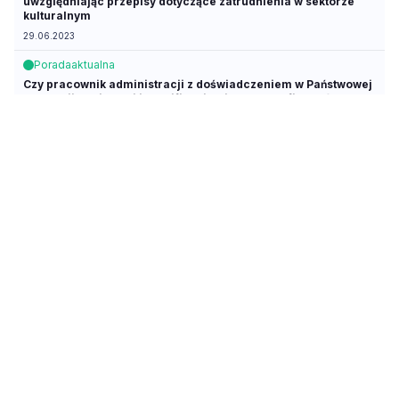
uwzględniając przepisy dotyczące zatrudnienia w sektorze
kulturalnym
29.06.2023
Porada
aktualna
Czy pracownik administracji z doświadczeniem w Państwowej
Inspekcji Sanitarnej i kwalifikacjami z zakresu finansów oraz
zdrowia publicznego może zostać zatrudniony jako asystent w
działalności podstawowej jako asystent
28.06.2023
Porada
aktualna
Czy ryczałt za pracę w nocy jest brany pod uwagę przy
ustalaniu, czy pracownik otrzymuje minimalne
wynagrodzenie
27.04.2023
Porada
aktualna
Jak ustalić podwyżki dla pracowników administracyjnych na
zwolnieniach lekarskich i urlopach macierzyńskich
28.03.2023
Porada
Czy pracownika socjalnego można przesunąć na stanowisko
administracyjne