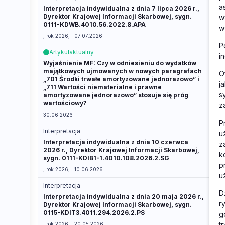
a
Interpretacja indywidualna z dnia 7 lipca 2026 r.,
Dyrektor Krajowej Informacji Skarbowej, sygn.
w
0111-KDWB.4010.56.2022.8.APA
w
, rok 2026, | 07.07.2026
P
Artykuł
aktualny
i
Wyjaśnienie MF: Czy w odniesieniu do wydatków
majątkowych ujmowanych w nowych paragrafach
O
„701 Środki trwałe amortyzowane jednorazowo” i
j
„711 Wartości niematerialne i prawne
s
amortyzowane jednorazowo” stosuje się próg
wartościowy?
z
30.06.2026
P
Interpretacja
u
Interpretacja indywidualna z dnia 10 czerwca
z
2026 r., Dyrektor Krajowej Informacji Skarbowej,
k
sygn. 0111-KDIB1-1.4010.108.2026.2.SG
p
, rok 2026, | 10.06.2026
u
Interpretacja
D
Interpretacja indywidualna z dnia 20 maja 2026 r.,
r
Dyrektor Krajowej Informacji Skarbowej, sygn.
0115-KDIT3.4011.294.2026.2.PS
g
t
, rok 2026, | 20.05.2026