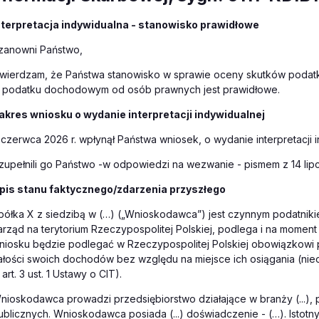
nterpretacja indywidualna - stanowisko prawidłowe
zanowni Państwo,
twierdzam, że Państwa stanowisko w sprawie oceny skutków podat
 podatku dochodowym od osób prawnych jest prawidłowe.
akres wniosku o wydanie interpretacji indywidualnej
 czerwca 2026 r. wpłynął Państwa wniosek, o wydanie interpretacji i
zupełnili go Państwo -w odpowiedzi na wezwanie - pismem z 14 lipca
pis stanu faktycznego/zdarzenia przyszłego
półka X z siedzibą w (…) („Wnioskodawca”) jest czynnym podatniki
arząd na terytorium Rzeczypospolitej Polskiej, podlega i na moment
niosku będzie podlegać w Rzeczypospolitej Polskiej obowiązko
ałości swoich dochodów bez względu na miejsce ich osiągania (ni
 art. 3 ust. 1 Ustawy o CIT).
nioskodawca prowadzi przedsiębiorstwo działające w branży (...), 
ublicznych. Wnioskodawca posiada (...) doświadczenie - (…). Istot