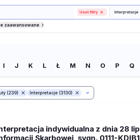
Usuń filtry
je zaawansowane
I
J
K
L
Ł
M
N
O
P
Q
uły (239)
Interpretacje (3130)
nterpretacja indywidualna z dnia 28 li
Informacji Skarbowej, sygn. 0111-KDI