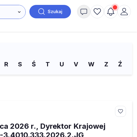
Szukaj
R
S
Ś
T
U
V
W
Z
Ź
Ż
pca 2026 r., Dyrektor Krajowej
B1-3.4010.333.2026.2.JG