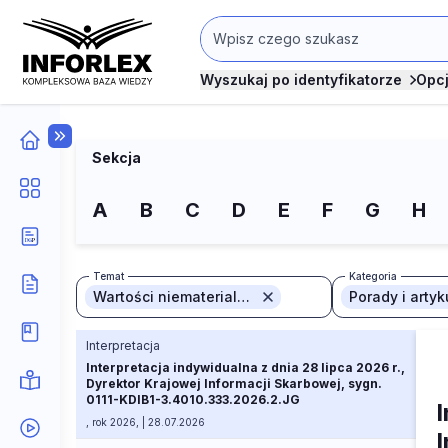
Wyszukaj po identyfikatorze
Opc
Sekcja
A
B
C
D
E
F
G
H
Temat
Kategoria
Wartości niematerialne i prawne
Porady i artyk
Interpretacja
Interpretacja indywidualna z dnia 28 lipca 2026 r.,
Dyrektor Krajowej Informacji Skarbowej, sygn.
0111-KDIB1-3.4010.333.2026.2.JG
I
, rok 2026, | 28.07.2026