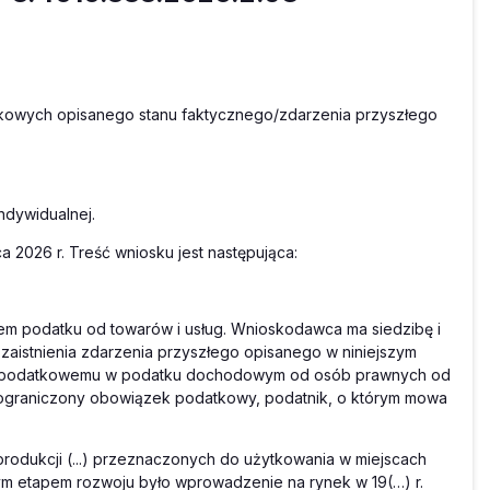
kowych opisanego stanu faktycznego/zdarzenia przyszłego
ndywidualnej.
 2026 r. Treść wniosku jest następująca:
em podatku od towarów i usług. Wnioskodawca ma siedzibę i
 zaistnienia zdarzenia przyszłego opisanego w niniejszym
wi podatkowemu w podatku dochodowym od osób prawnych od
eograniczony obowiązek podatkowy, podatnik, o którym mowa
produkcji (...) przeznaczonych do użytkowania w miejscach
nym etapem rozwoju było wprowadzenie na rynek w 19(…) r.