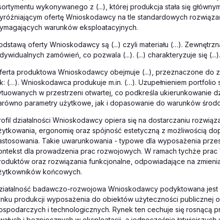
sortymentu wykonywanego z (...), której produkcja stała się głów
yróżniającym ofertę Wnioskodawcy na tle standardowych rozwiązań
ymagających warunków eksploatacyjnych.
odstawą oferty Wnioskodawcy są (...) czyli materiału (…). Zewnęt
ndywidualnych zamówień, co pozwala (...). (...) charakteryzuje się (...)
ferta produktowa Wnioskodawcy obejmuje (...), przeznaczone do za
ak: (…). Wnioskodawca produkuje m.in. (…). Uzupełnieniem portfolio 
ytuowanych w przestrzeni otwartej, co podkreśla ukierunkowanie dzi
arówno parametry użytkowe, jak i dopasowanie do warunków środ
rofil działalności Wnioskodawcy opiera się na dostarczaniu rozwią
żytkowania, ergonomię oraz spójność estetyczną z możliwością dop
astosowania. Takie uwarunkowania - typowe dla wyposażenia przestr
ontekst dla prowadzenia prac rozwojowych. W ramach tychże prac
roduktów oraz rozwiązania funkcjonalne, odpowiadające na zmienia
żytkowników końcowych.
ziałalność badawczo-rozwojowa Wnioskodawcy podyktowana jest ko
ynku produkcji wyposażenia do obiektów użyteczności publicznej o
ospodarczych i technologicznych. Rynek ten cechuje się rosnącą p
rwałych i bezpiecznych w eksploatacji, a jednocześnie łatwiejszyc