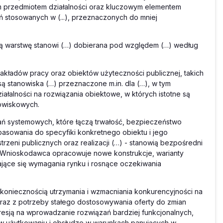
nym przedmiotem działalności oraz kluczowym elementem
 stosowanych w (...), przeznaczonych do mniej
rzną warstwę stanowi (…) dobierana pod względem (…) według
.
kładów pracy oraz obiektów użyteczności publicznej, takich
są stanowiska (…) przeznaczone m.in. dla (…), w tym
ałalności na rozwiązania obiektowe, w których istotne są
owiskowych.
zań systemowych, które łączą trwałość, bezpieczeństwo
asowania do specyfiki konkretnego obiektu i jego
zeni publicznych oraz realizacji (…) - stanowią bezpośredni
 Wnioskodawca opracowuje nowe konstrukcje, warianty
jące się wymagania rynku i rosnące oczekiwania
niecznością utrzymania i wzmacniania konkurencyjności na
raz z potrzeby stałego dostosowywania oferty do zmian
resją na wprowadzanie rozwiązań bardziej funkcjonalnych,
h w użytkowaniu i obsłudze w warunkach panujących w