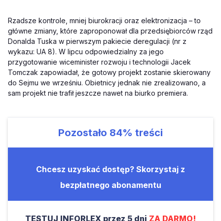
Rzadsze kontrole, mniej biurokracji oraz elektronizacja – to
główne zmiany, które zaproponował dla przedsiębiorców rząd
Donalda Tuska w pierwszym pakiecie deregulacji (nr z
wykazu: UA 8). W lipcu odpowiedzialny za jego
przygotowanie wiceminister rozwoju i technologii Jacek
Tomczak zapowiadał, że gotowy projekt zostanie skierowany
do Sejmu we wrześniu. Obietnicy jednak nie zrealizowano, a
sam projekt nie trafił jeszcze nawet na biurko premiera.
Pozostało
84%
treści
Chcesz uzyskać dostęp? Skorzystaj z
bezpłatnego abonamentu
TESTUJ INFORLEX przez 5 dni
ZA DARMO!