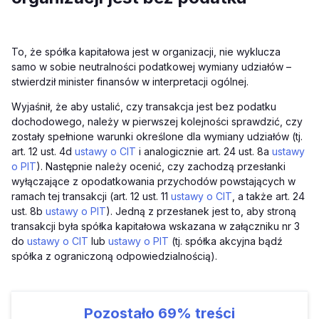
To, że spółka kapitałowa jest w organizacji, nie wyklucza
samo w sobie neutralności podatkowej wymiany udziałów –
stwierdził minister finansów w interpretacji ogólnej.
Wyjaśnił, że aby ustalić, czy transakcja jest bez podatku
dochodowego, należy w pierwszej kolejności sprawdzić, czy
zostały spełnione warunki określone dla wymiany udziałów (tj.
art. 12 ust. 4d
ustawy o CIT
i analogicznie art. 24 ust. 8a
ustawy
o PIT
). Następnie należy ocenić, czy zachodzą przesłanki
wyłączające z opodatkowania przychodów powstających w
ramach tej transakcji (art. 12 ust. 11
ustawy o CIT
, a także art. 24
ust. 8b
ustawy o PIT
). Jedną z przesłanek jest to, aby stroną
transakcji była spółka kapitałowa wskazana w załączniku nr 3
do
ustawy o CIT
lub
ustawy o PIT
(tj. spółka akcyjna bądź
spółka z ograniczoną odpowiedzialnością).
Pozostało
69%
treści