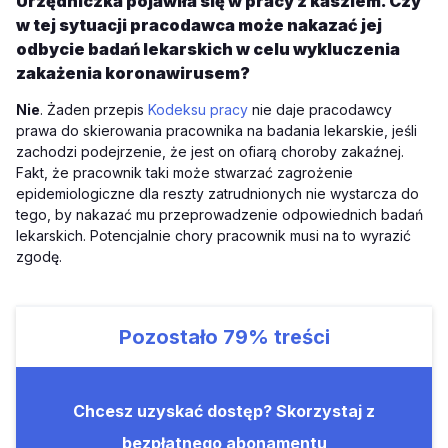
Urzędniczka pojawiła się w pracy z kaszlem. Czy
w tej sytuacji pracodawca może nakazać jej
odbycie badań lekarskich w celu wykluczenia
zakażenia koronawirusem?
Nie
. Żaden przepis
Kodeksu pracy
nie daje pracodawcy
prawa do skierowania pracownika na badania lekarskie, jeśli
zachodzi podejrzenie, że jest on ofiarą choroby zakaźnej.
Fakt, że pracownik taki może stwarzać zagrożenie
epidemiologiczne dla reszty zatrudnionych nie wystarcza do
tego, by nakazać mu przeprowadzenie odpowiednich badań
lekarskich. Potencjalnie chory pracownik musi na to wyrazić
zgodę.
Pozostało
79%
treści
Chcesz uzyskać dostęp? Skorzystaj z
bezpłatnego abonamentu