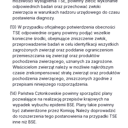
możliwości wystąpienia TSE, powinny zlecić wykonanie
odpowiednich badań oraz przechować zwłoki
zwierzęcia w warunkach nadzoru urzędowego do czasu
postawienia diagnozy.
(13) W przypadku oficjalnego potwierdzenia obecności
TSE odpowiednie organy powinny podjąć wszelkie
konieczne środki, obejmujące zniszczenie zwłok,
przeprowadzenie badań w celu identyfikacji wszystkich
zagrożonych zwierząt oraz poddanie ograniczeniom
przemieszczania się zwierząt oraz produktów
pochodzenia zwierzęcego, uznanych za zagrożone.
Właścicielom zwierząt należy w możliwie najkrótszym
czasie zrekompensować stratę zwierząt oraz produktów
pochodzenia zwierzęcego, zniszczonych zgodnie z
przepisami niniejszego rozporządzenia.
(14) Państwa Członkowskie powinny sporządzić plany
pozwalające na realizację przepisów krajowych na
wypadek wybuchu epidemii BSE. Plany takie powinny
być zatwierdzone przez Komisję. Należy doprowadzić
do rozszerzenia tego postanowienia na przypadki TSE
inne niż BSE.