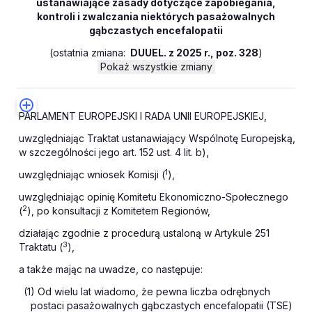
ustanawiające zasady dotyczące zapobiegania,
kontroli i zwalczania niektórych pasażowalnych
gąbczastych encefalopatii
(
ostatnia zmiana:
DUUEL. z 2025 r., poz. 328
)
Pokaż wszystkie zmiany
PARLAMENT EUROPEJSKI I RADA UNII EUROPEJSKIEJ,
uwzględniając Traktat ustanawiający Wspólnotę Europejską,
w szczególności jego art. 152 ust. 4 lit. b),
1
uwzględniając wniosek Komisji (
),
uwzględniając opinię Komitetu Ekonomiczno-Społecznego
2
(
), po konsultacji z Komitetem Regionów,
działając zgodnie z procedurą ustaloną w Artykule 251
3
Traktatu (
),
a także mając na uwadze, co następuje:
(1) Od wielu lat wiadomo, że pewna liczba odrębnych
postaci pasażowalnych gąbczastych encefalopatii (TSE)