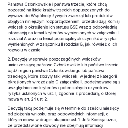
Państwa Członkowskie i państwa trzecie, które chcą
pozostać na liście krajów trzecich dopuszczonych do
wywozu do Wspólnoty żywych zwierząt lub produktów
objętych niniejszym rozporządzeniem, przedkładają Komisji
wniosek o określenie ich statusu BSE wraz z odpowiednią
informacją na temat kryteriów wymienionych w załączniku II
rozdział A oraz na temat potencjalnych czynników ryzyka
wymienionych w załączniku II rozdział B, jak również o ich
rozwoju w czasie.
2. Decyzję w sprawie poszczególnych wniosków
umieszczającą państwo Członkowskie lub państwo trzecie
bądź region państwa Członkowskiego lub państwa
trzeciego, które złożyły taki wniosek, w jednej z kategorii
określonych w rozdziale C załącznika II, podejmowane są z
uwzględnieniem kryteriów i potencjalnych czynników
ryzyka ustalonych w ust. 1, zgodnie z procedurą, o której
mowa w art. 24 ust. 2.
Decyzję taką podejmuje się w terminie do sześciu miesięcy
od złożenia wniosku oraz odpowiednich informacji, o
których mowa w drugim akapicie ust. 1. Jeśli Komisja uzna,
że przedstawione dowody nie obejmują informacji