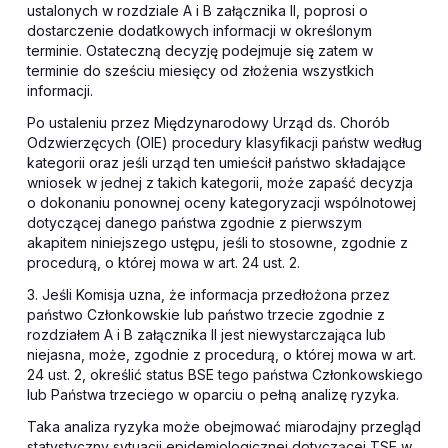
ustalonych w rozdziale A i B załącznika II, poprosi o
dostarczenie dodatkowych informacji w określonym
terminie. Ostateczną decyzję podejmuje się zatem w
terminie do sześciu miesięcy od złożenia wszystkich
informacji.
Po ustaleniu przez Międzynarodowy Urząd ds. Chorób
Odzwierzęcych (OIE) procedury klasyfikacji państw według
kategorii oraz jeśli urząd ten umieścił państwo składające
wniosek w jednej z takich kategorii, może zapaść decyzja
o dokonaniu ponownej oceny kategoryzacji wspólnotowej
dotyczącej danego państwa zgodnie z pierwszym
akapitem niniejszego ustępu, jeśli to stosowne, zgodnie z
procedurą, o której mowa w art. 24 ust. 2.
3. Jeśli Komisja uzna, że informacja przedłożona przez
państwo Członkowskie lub państwo trzecie zgodnie z
rozdziałem A i B załącznika II jest niewystarczająca lub
niejasna, może, zgodnie z procedurą, o której mowa w art.
24 ust. 2, określić status BSE tego państwa Członkowskiego
lub Państwa trzeciego w oparciu o pełną analizę ryzyka.
Taka analiza ryzyka może obejmować miarodajny przegląd
statystyczny sytuacji epidemiologicznej dotyczącej TSE w