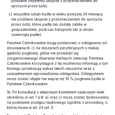
poddane zwykłemu ubojowi z przeznaczeniem do
spożycia przez ludzi;
c) wszystkie sztuki bydła w wieku powyżej 24 miesięcy
nie poddane ubojowi z przeznaczeniem do spożycia
przez ludzi, które padły lub zostały zabite w
gospodarstwie, podczas transportu lub w ubojni
(zwierzęta padłe).
Państwa Członkowskie mogą postanowić o odstąpieniu od
stosowania lit. c) na obszarach peryferyjnych o niskiej
gęstości pogłowia, gdzie nie prowadzi się
zorganizowanego zbierania martwych zwierząt. Państwa
Członkowskie korzystające z tej możliwości informują o tym
Komisję i przekazują wykaz takich obszarów wraz z
uzasadnieniem wprowadzenia odstępstwa. Odstępstwem
może zostać objęte nie więcej niż 10 % pogłowia bydła w
Państwie Członkowskim.
1b. Po konsultacji z właściwym komitetem naukowym wiek
określony w ust. 1 a lit. a) oraz c) może zostać dostosowany
na podstawie postępu naukowego zgodnie z procedurą, o
której mowa w art. 24 ust. 3.