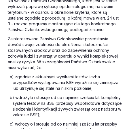
Na wniosek Państwa Członkowskiego, które jest w stanie
wykazać poprawę sytuacji epidemiologicznej na swoim
terytorium - w oparciu o określone kryteria, które są
ustalane zgodnie z procedurą, o której mowa w art. 24 ust.
3 - roczne programy monitorujące dla tego konkretnego
Państwa Członkowskiego mogą podlegać zmianie.
Zainteresowane Państwo Członkowskie przedstawia
dowód swojej zdolności do określenia skuteczności
stosowanych środków oraz do zapewnienia ochrony
zdrowia ludzi i zwierząt w oparciu o wyniki kompleksowej
analizy ryzyka. W szczególności Państwo Członkowskie
musi wykazać, że:
a) zgodnie z aktualnymi wynikami testów liczba
przypadków występowania BSE wyraźnie się zmniejsza
lub utrzymuje się stale na niskim poziomie;
b) wdrożyło i stosuje od co najmniej sześciu lat kompletny
system testów na BSE (przepisy wspólnotowe dotyczące
śledzenia i identyfikacji żywych zwierząt oraz nadzoru w
zakresie BSE);
c) wdrożyło i stosuje od co najmniej sześciu lat przepisy