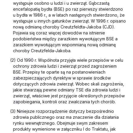
występuje osobno u ludzi i u zwierząt. Gąbczastą
encefalopatię bydła (BSE) po raz pierwszy stwierdzono
u bydła w 1986 r., a w latach następnych stwierdzono, że
występuje u innych gatunków zwierząt. W 1996 r. opisano
nową odmianę choroby Creutzfeldta-Jakoba (CJD).
Pojawia się coraz więcej dowodów na istnienie
podobieństwa między zarazkiem wywołującym BSE a
zarazkiem wywołującym wspomnianą nową odmianę
choroby Creutzfelda-Jakoba.
(2) Od 1990 r. Wspólnota przyjęła wiele przepisów w celu
ochrony zdrowia ludzi i zwierząt przed zagrożeniem
BSE. Przepisy te oparte są na postanowieniach
zabezpieczających dyrektyw w sprawie środków
dotyczących zdrowia zwierząt. Wobec skali zagrożenia,
jakie stwarzają pewne odmiany TSE dla zdrowia ludzi i
zwierząt, właściwe jest przyjęcie określonych przepisów
zapobiegania, kontroli oraz zwalczania tych chorób.
(3) Niniejsze rozporządzenie dotyczy bezpośrednio
zdrowia publicznego oraz ma znaczenie dla działania
rynku wewnętrznego. Obejmuje swym zakresem
produkty wymienione w załączniku I do Traktatu, jak