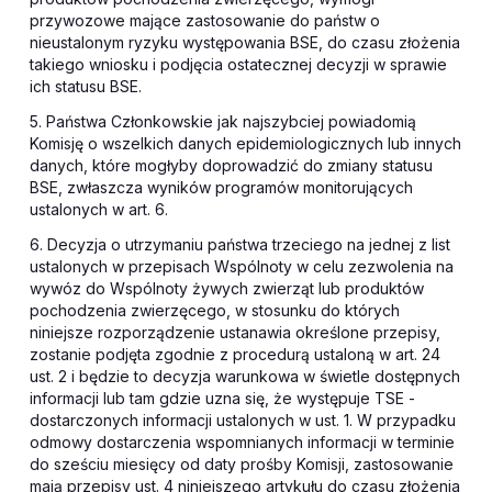
przywozowe mające zastosowanie do państw o
nieustalonym ryzyku występowania BSE, do czasu złożenia
takiego wniosku i podjęcia ostatecznej decyzji w sprawie
ich statusu BSE.
5. Państwa Członkowskie jak najszybciej powiadomią
Komisję o wszelkich danych epidemiologicznych lub innych
danych, które mogłyby doprowadzić do zmiany statusu
BSE, zwłaszcza wyników programów monitorujących
ustalonych w art. 6.
6. Decyzja o utrzymaniu państwa trzeciego na jednej z list
ustalonych w przepisach Wspólnoty w celu zezwolenia na
wywóz do Wspólnoty żywych zwierząt lub produktów
pochodzenia zwierzęcego, w stosunku do których
niniejsze rozporządzenie ustanawia określone przepisy,
zostanie podjęta zgodnie z procedurą ustaloną w art. 24
ust. 2 i będzie to decyzja warunkowa w świetle dostępnych
informacji lub tam gdzie uzna się, że występuje TSE -
dostarczonych informacji ustalonych w ust. 1. W przypadku
odmowy dostarczenia wspomnianych informacji w terminie
do sześciu miesięcy od daty prośby Komisji, zastosowanie
mają przepisy ust. 4 niniejszego artykułu do czasu złożenia