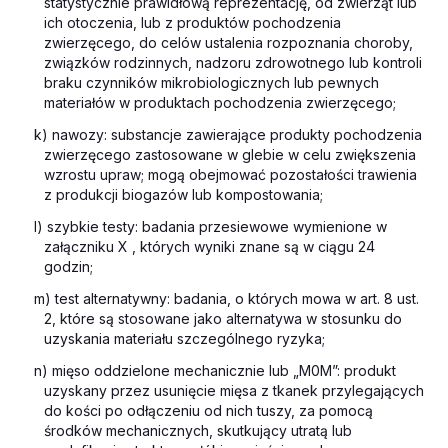
statystycznie prawidłową reprezentację, od zwierząt lub
ich otoczenia, lub z produktów pochodzenia
zwierzęcego, do celów ustalenia rozpoznania choroby,
związków rodzinnych, nadzoru zdrowotnego lub kontroli
braku czynników mikrobiologicznych lub pewnych
materiałów w produktach pochodzenia zwierzęcego;
k) nawozy: substancje zawierające produkty pochodzenia
zwierzęcego zastosowane w glebie w celu zwiększenia
wzrostu upraw; mogą obejmować pozostałości trawienia
z produkcji biogazów lub kompostowania;
l) szybkie testy: badania przesiewowe wymienione w
załączniku X , których wyniki znane są w ciągu 24
godzin;
m) test alternatywny: badania, o których mowa w art. 8 ust.
2, które są stosowane jako alternatywa w stosunku do
uzyskania materiału szczególnego ryzyka;
n) mięso oddzielone mechanicznie lub „M0M”: produkt
uzyskany przez usunięcie mięsa z tkanek przylegających
do kości po odłączeniu od nich tuszy, za pomocą
środków mechanicznych, skutkujący utratą lub