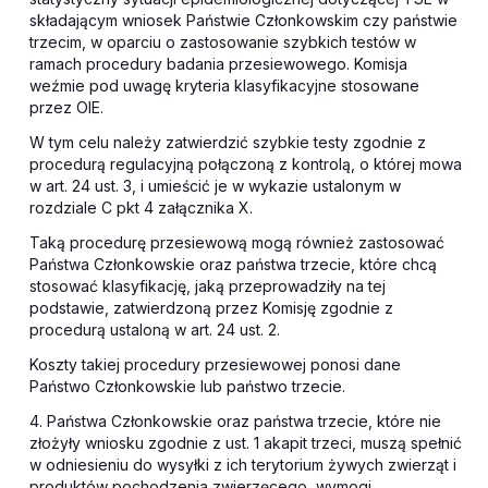
składającym wniosek Państwie Członkowskim czy państwie
trzecim, w oparciu o zastosowanie szybkich testów w
ramach procedury badania przesiewowego. Komisja
weźmie pod uwagę kryteria klasyfikacyjne stosowane
przez OIE.
W tym celu należy zatwierdzić szybkie testy zgodnie z
procedurą regulacyjną połączoną z kontrolą, o której mowa
w art. 24 ust. 3, i umieścić je w wykazie ustalonym w
rozdziale C pkt 4 załącznika X.
Taką procedurę przesiewową mogą również zastosować
Państwa Członkowskie oraz państwa trzecie, które chcą
stosować klasyfikację, jaką przeprowadziły na tej
podstawie, zatwierdzoną przez Komisję zgodnie z
procedurą ustaloną w art. 24 ust. 2.
Koszty takiej procedury przesiewowej ponosi dane
Państwo Członkowskie lub państwo trzecie.
4. Państwa Członkowskie oraz państwa trzecie, które nie
złożyły wniosku zgodnie z ust. 1 akapit trzeci, muszą spełnić
w odniesieniu do wysyłki z ich terytorium żywych zwierząt i
produktów pochodzenia zwierzęcego, wymogi