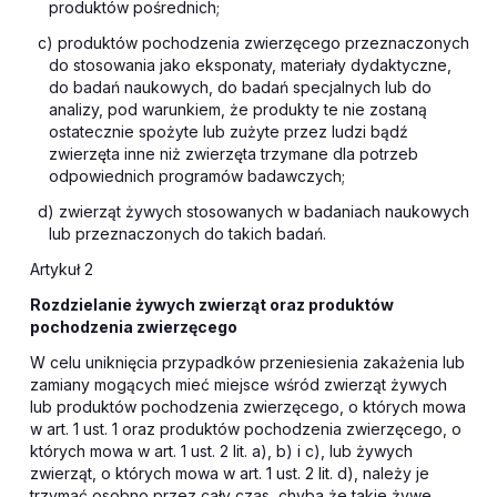
produktów pośrednich;
c) produktów pochodzenia zwierzęcego przeznaczonych
do stosowania jako eksponaty, materiały dydaktyczne,
do badań naukowych, do badań specjalnych lub do
analizy, pod warunkiem, że produkty te nie zostaną
ostatecznie spożyte lub zużyte przez ludzi bądź
zwierzęta inne niż zwierzęta trzymane dla potrzeb
odpowiednich programów badawczych;
d) zwierząt żywych stosowanych w badaniach naukowych
lub przeznaczonych do takich badań.
Artykuł 2
Rozdzielanie żywych zwierząt oraz produktów
pochodzenia zwierzęcego
W celu uniknięcia przypadków przeniesienia zakażenia lub
zamiany mogących mieć miejsce wśród zwierząt żywych
lub produktów pochodzenia zwierzęcego, o których mowa
w art. 1 ust. 1 oraz produktów pochodzenia zwierzęcego, o
których mowa w art. 1 ust. 2 lit. a), b) i c), lub żywych
zwierząt, o których mowa w art. 1 ust. 2 lit. d), należy je
trzymać osobno przez cały czas, chyba że takie żywe