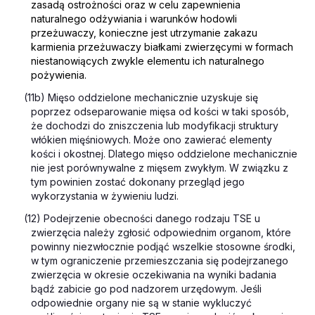
zasadą ostrożności oraz w celu zapewnienia
naturalnego odżywiania i warunków hodowli
przeżuwaczy, konieczne jest utrzymanie
zakazu
karmienia przeżuwaczy białkami zwierzęcymi w formach
niestanowiących zwykle elementu ich naturalnego
pożywienia.
(11b) Mięso oddzielone mechanicznie uzyskuje się
poprzez odseparowanie mięsa od kości w taki sposób,
że dochodzi do zniszczenia lub modyfikacji struktury
włókien mięśniowych. Może ono zawierać elementy
kości i okostnej. Dlatego mięso oddzielone mechanicznie
nie jest porównywalne z mięsem zwykłym. W związku z
tym powinien zostać dokonany przegląd jego
wykorzystania w żywieniu ludzi.
(12) Podejrzenie obecności danego rodzaju TSE u
zwierzęcia należy zgłosić odpowiednim organom, które
powinny niezwłocznie podjąć wszelkie stosowne środki,
w tym ograniczenie przemieszczania się podejrzanego
zwierzęcia w okresie oczekiwania na wyniki badania
bądź zabicie go pod nadzorem urzędowym. Jeśli
odpowiednie organy nie są w stanie wykluczyć