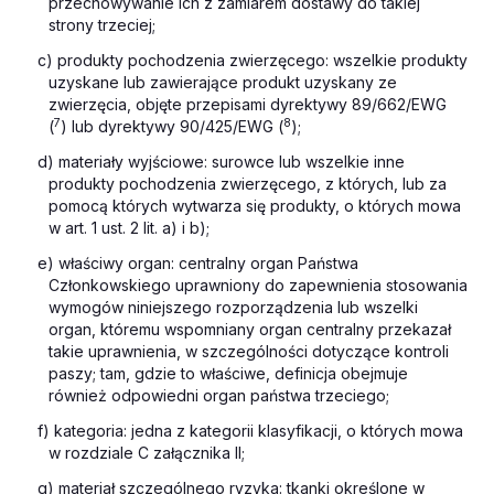
przechowywanie ich z zamiarem dostawy do takiej
strony trzeciej;
c) produkty pochodzenia zwierzęcego: wszelkie produkty
uzyskane lub zawierające produkt uzyskany ze
zwierzęcia, objęte przepisami dyrektywy 89/662/EWG
7
8
(
) lub dyrektywy 90/425/EWG (
);
d) materiały wyjściowe: surowce lub wszelkie inne
produkty pochodzenia zwierzęcego, z których, lub za
pomocą których wytwarza się produkty, o których mowa
w art. 1 ust. 2 lit. a) i b);
e) właściwy organ: centralny organ Państwa
Członkowskiego uprawniony do zapewnienia stosowania
wymogów niniejszego rozporządzenia lub wszelki
organ, któremu wspomniany organ centralny przekazał
takie uprawnienia, w szczególności dotyczące kontroli
paszy; tam, gdzie to właściwe, definicja obejmuje
również odpowiedni organ państwa trzeciego;
f) kategoria: jedna z kategorii klasyfikacji, o których mowa
w rozdziale C załącznika II;
g) materiał szczególnego ryzyka: tkanki określone w