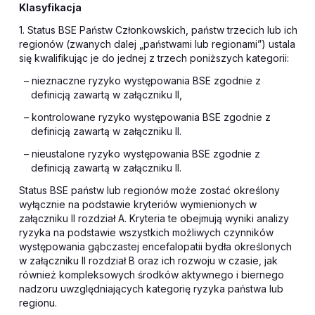
Klasyfikacja
1. Status BSE Państw Członkowskich, państw trzecich lub ich
regionów (zwanych dalej „państwami lub regionami”) ustala
się kwalifikując je do jednej z trzech poniższych kategorii:
– nieznaczne ryzyko występowania BSE zgodnie z
definicją zawartą w załączniku II,
– kontrolowane ryzyko występowania BSE zgodnie z
definicją zawartą w załączniku II.
– nieustalone ryzyko występowania BSE zgodnie z
definicją zawartą w załączniku II.
Status BSE państw lub regionów może zostać określony
wyłącznie na podstawie kryteriów wymienionych w
załączniku II rozdział A. Kryteria te obejmują wyniki analizy
ryzyka na podstawie wszystkich możliwych czynników
występowania gąbczastej encefalopatii bydła określonych
w załączniku II rozdział B oraz ich rozwoju w czasie, jak
również kompleksowych środków aktywnego i biernego
nadzoru uwzględniających kategorię ryzyka państwa lub
regionu.