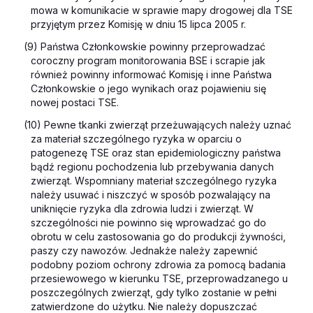
mowa w komunikacie w sprawie mapy drogowej dla TSE
przyjętym przez Komisję w dniu 15 lipca 2005 r.
(9) Państwa Członkowskie powinny przeprowadzać
coroczny program monitorowania BSE i
scrapie
jak
również powinny informować Komisję i inne Państwa
Członkowskie o jego wynikach oraz pojawieniu się
nowej postaci TSE.
(10) Pewne tkanki zwierząt przeżuwających należy uznać
za
materiał szczególnego ryzyka
w oparciu o
patogenezę TSE oraz stan epidemiologiczny państwa
bądź regionu pochodzenia lub przebywania danych
zwierząt. Wspomniany materiał szczególnego ryzyka
należy usuwać i niszczyć w sposób pozwalający na
uniknięcie ryzyka dla zdrowia ludzi i zwierząt. W
szczególności nie powinno się wprowadzać go do
obrotu w celu zastosowania go do produkcji żywności,
paszy czy nawozów. Jednakże należy zapewnić
podobny poziom ochrony zdrowia za pomocą badania
przesiewowego w kierunku TSE, przeprowadzanego u
poszczególnych zwierząt, gdy tylko zostanie w pełni
zatwierdzone do użytku. Nie należy dopuszczać