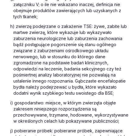
załączniku V; o ile nie wskazano inaczej, definicja nie
obejmuje produktów zawierających lub uzyskanych z
tych tkanek;
h) zwierzę podejrzane o zakażenie TSE: żywe, zabite lub
martwe zwierzę, które wykazuje lub wykazywało
zaburzenia neurologiczne lub zaburzenia zachowania
bądź postępujące pogorszenie się stanu ogólnego
związane z zaburzeniami ośrodkowego układu
nerwowego, lub w stosunku do którego dane
zgromadzone na podstawie badań klinicznych,
odpowiedzi na leczenie, badania sekcyjnego czy też
pośmiertnej analizy laboratoryjnej nie pozwalają na
ustalenie innego rozpoznania. Gąbczaste encefalopatie
bydła należy podejrzewać u bydła, które wykazało
dodatni wynik szybkiego testu swoistego dla BSE;
i) gospodarstwo: miejsce, w którym zwierzęta objęte
zakresem niniejszego rozporządzenia są
przechowywane, trzymane, hodowane, wykorzystywane
w określonych celach lub pokazywane publiczności;
j) pobieranie próbek: pobieranie próbek, zapewniające