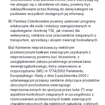
nie ubiegać się o określenie ich stanu, powinny być
zaklasyfikowane przez Komisję do danej kategorii na
podstawie wszystkich dostępnych jej informacji.
(8) Państwa Członkowskie powinny ustanowić programy
edukacyjne dla osób i instytucji zaangażowanych w
zapobieganie i kontrolę TSE, jak również dla
weterynarzy, rolników oraz pracowników związanych z
transportem, sprzedażą i ubojem zwierząt hodowlanych.
(8a) Karmienie nieprzeżuwaczy niektórymi
przetworzonymi białkami zwierzęcymi uzyskanymi z
nieprzeżuwaczy powinno być dozwolone, z
uwzględnieniem zakazu powtórnego przetwarzania
wewnątrzgatunkowego, który ustanowiono w
rozporządzeniu (WE) nr 1774/2002 Parlamentu
Europejskiego i Rady z dnia 3 października 2002 r.
ustanawiającym przepisy sanitarne dotyczące produktów
ubocznych pochodzenia zwierzęcego
4
nieprzeznaczonych do spożycia przez ludzi (
) oraz
aspektów kontrolnych związanych w szczególności z
różnicowaniem przetworzonych białek zwierzęcych
charakterystycznych dla niektórych gatunków, o których