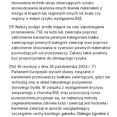
stosowania technik uboju stwarzających ryzyko
spowodowania skażenia innych tkanek materiałem z
mózgu w krajach lub regionach innych niż kraje czy
regiony o małym ryzyku wystąpienia BSE.
(11) Należy podjąć środki mające na celu zapobieganie
przeniesieniu TSE na ludzi lub zwierzęta poprzez
zabronienie karmienia pewnymi kategoriami białka
zwierzęcego pewnych kategorii zwierząt oraz poprzez
zabronienie stosowania w żywności pewnych materiałów
pochodzących od przeżuwaczy. Zakazy takie powinny
być proporcjonalne do istniejącego ryzyka.
5
(11a) W rezolucji z dnia 28 października 2004 r. (
)
Parlament Europejski wyraził obawy związane z
karmieniem przeżuwaczy białkami zwierzęcymi, gdyż nie
wchodzą one w skład naturalnego pożywienia
dorosłego bydła. W związku z wystąpieniem kryzysu
związanego z chorobą BSE oraz pryszczycą coraz
powszechniej przyjmuje się, że najlepszą metodą
zagwarantowania zdrowia ludzi i zwierząt jest hodowla i
karmienie zwierząt w sposób uwzględniający
szczególne cechy każdego
gatunku. Dlatego zgodnie z