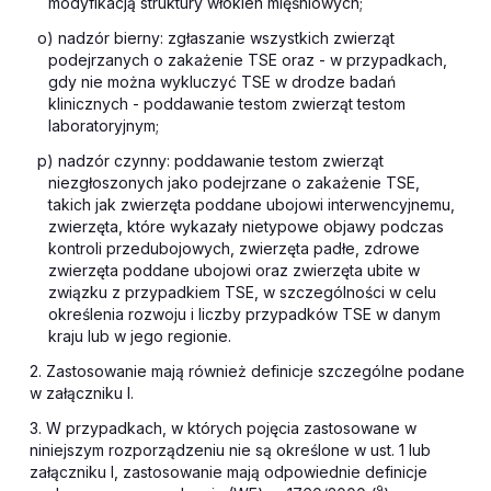
modyfikacją struktury włókien mięśniowych;
o) nadzór bierny: zgłaszanie wszystkich zwierząt
podejrzanych o zakażenie TSE oraz - w przypadkach,
gdy nie można wykluczyć TSE w drodze badań
klinicznych - poddawanie testom zwierząt testom
laboratoryjnym;
p) nadzór czynny: poddawanie testom zwierząt
niezgłoszonych jako podejrzane o zakażenie TSE,
takich jak zwierzęta poddane ubojowi interwencyjnemu,
zwierzęta, które wykazały nietypowe objawy podczas
kontroli przedubojowych, zwierzęta padłe, zdrowe
zwierzęta poddane ubojowi oraz zwierzęta ubite w
związku z przypadkiem TSE, w szczególności w celu
określenia rozwoju i liczby przypadków TSE w danym
kraju lub w jego regionie.
2. Zastosowanie mają również definicje szczególne podane
w załączniku I.
3. W przypadkach, w których pojęcia zastosowane w
niniejszym rozporządzeniu nie są określone w ust. 1 lub
załączniku I, zastosowanie mają odpowiednie definicje
9