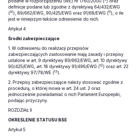
podane w rozporządzeniu (WE) nr 1760/2000 (
) oraz
definicje podane lub zgodne z dyrektywą 64/432/EWG
10
11
(
), 89/662/EWG, 90/425/EWG oraz 91/68/EWG (
), o ile
jest w niniejszym tekście odniesienie do nich.
Artykuł 4
Środki zabezpieczające
1. W odniesieniu do realizacji przepisów
zabezpieczających zastosowanie mają zasady i przepisy
ustalone w art. 9 dyrektywy 89/662/EWG, art. 10 dyrektywy
12
90/425/EWG, art. 18 dyrektywy 91/496/EWG (
) oraz art. 22
13
dyrektywy 97/78/WE (
).
2. Przepisy zabezpieczające należy stosować zgodnie z
procedurą, o której mowa w art. 24 ust. 2 oraz
jednocześnie powiadamiać o nich Parlament Europejski,
podając przyczyny.
ROZDZIAŁ II
OKREŚLENIE STATUSU BSE
Artykuł 5