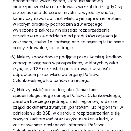
pochodzenia zwierzęcego, które nie stanowią
niebezpieczeństwa dla zdrowia zwierząt i ludzi, gdyż są
przeznaczone do celów innych niż wyrób żywności,
karmy czy nawozów. Jest właściwym zapewnienie stanu,
w którym produkty pochodzenia zwierzęcego
wyłączone z zakresu niniejszego rozporządzenia
przechowuje się oddzielnie od produktów objętych jej
zakresem, chyba że spełniają one co najmniej takie same
normy zdrowotne, co te drugie.
(6) Należy spowodować podjęcie przez Komisję środków
zabezpieczających w przypadkach, w których ryzyko
płynące z TSE nie zostało potraktowane w sposób
odpowiedni przez właściwe organy Państwa
Członkowskiego lub państwa trzeciego.
(7) Należy ustalić procedurę określania stanu
epidemiologicznego danego Państwa Członkowskiego,
państwa trzeciego i jednego z ich regionów, w dalszej
części dokumentu zwanych „państwami lub regionami” w
odniesieniu do BSE, w oparciu o rozprzestrzenianie się
nowych zachorowań oraz ryzyko narażenia ludzi, z
zastosowaniem dostępnych informacji. Państwa
Członkowskie oraz państwa trzecie, które zdecydują się