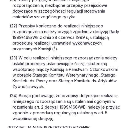
rozporządzenia, niezbędne przepisy przejściowe
dotyczące w szczególności regulacji stosowania
materiałów szczególnego ryzyka.
(22) Przepisy konieczne do realizacji niniejszego
rozporządzenia należy przyjąć zgodnie z decyzją Rady
1999/468/WE z dnia 28 czerwca 1999 r., ustalającą
procedurę realizacji uprawnień wykonawczych
6
przyznanych Komisji (
).
(23) W celu realizacji niniejszego rozporządzenia należy
ustalić procedury ustanawiające ścisłą i skuteczną
współpracę między Komisją a Państwami Członkowskimi
w obrębie Stałego Komitetu Weterynaryjnego, Stałego
Komitetu ds. Paszy oraz Stałego Komitetu ds. Artykułów
Żywnościowych.
(24) Biorąc pod uwagę, że przepisy dotyczące realizacji
niniejszego rozporządzenia są ustaleniami ogólnymi w
rozumieniu art. 2 decyzji 1999/468/WE, należy je przyjąć
zgodnie z procedurą regulacyjną ustaloną w art. 5
wspomnianej decyzji,
PRZYJMUJĄ NINIEJSZE ROZPORZĄDZENIE: