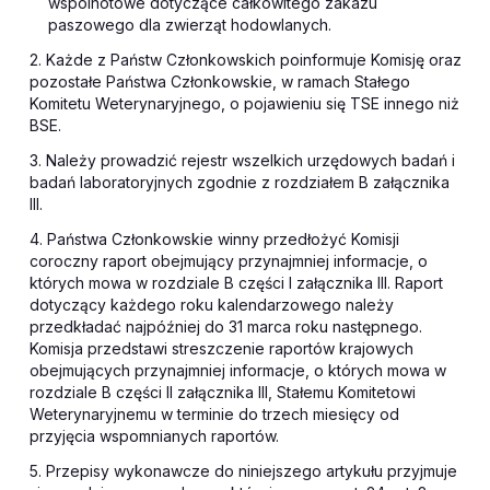
wspólnotowe dotyczące całkowitego zakazu
paszowego dla zwierząt hodowlanych.
2. Każde z Państw Członkowskich poinformuje Komisję oraz
pozostałe Państwa Członkowskie, w ramach Stałego
Komitetu Weterynaryjnego, o pojawieniu się TSE innego niż
BSE.
3. Należy prowadzić rejestr wszelkich urzędowych badań i
badań laboratoryjnych zgodnie z rozdziałem B załącznika
III.
4. Państwa Członkowskie winny przedłożyć Komisji
coroczny raport obejmujący przynajmniej informacje, o
których mowa w rozdziale B części I załącznika III. Raport
dotyczący każdego roku kalendarzowego należy
przedkładać najpóźniej do 31 marca roku następnego.
Komisja przedstawi streszczenie raportów krajowych
obejmujących przynajmniej informacje, o których mowa w
rozdziale B części II załącznika III, Stałemu Komitetowi
Weterynaryjnemu w terminie do trzech miesięcy od
przyjęcia wspomnianych raportów.
5. Przepisy wykonawcze do niniejszego artykułu przyjmuje