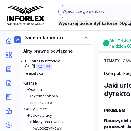
Wyszukaj po identyfikatorze
Opc
Dane dokumentu
ARTYKUŁ 
na dzień 0
Akty prawne powiązane
TEMATY:
OŚW
U. Karta Nauczyciela
Art./§
64
65
Tematyka
Data publikacj
Branże
Jaki ur
Oświata
dyrekto
dyrektor szkoły
nauczyciele
Kadry i płace
PROBLEM
Kodeks pracy
Nauczyciel z
Urlopy pracownicze
pracował. Ja
wypoczynkowy