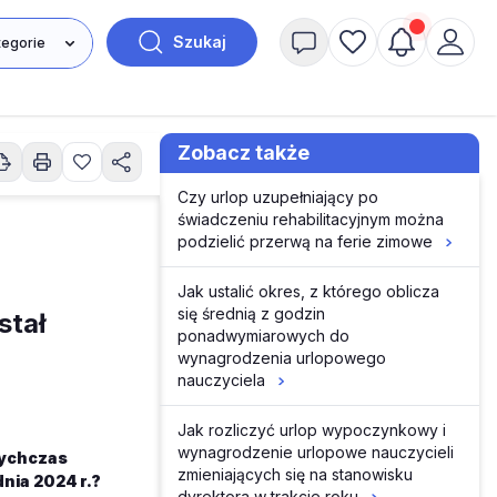
Szukaj
Zobacz także
Czy urlop uzupełniający po
świadczeniu rehabilitacyjnym można
podzielić przerwą na ferie zimowe
Jak ustalić okres, z którego oblicza
się średnią z godzin
stał
ponadwymiarowych do
wynagrodzenia urlopowego
nauczyciela
Jak rozliczyć urlop wypoczynkowy i
wynagrodzenie urlopowe nauczycieli
otychczas
zmieniających się na stanowisku
dnia 2024 r.?
dyrektora w trakcie roku