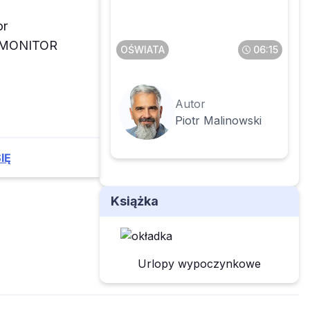
do stażu pracy zmienią
prawo nauczyciela do
or
nagrody jubileuszowej
z MONITOR
OŚWIATA
06:15
Autor
Piotr Malinowski
IĘ
Książka
Urlopy wypoczynkowe