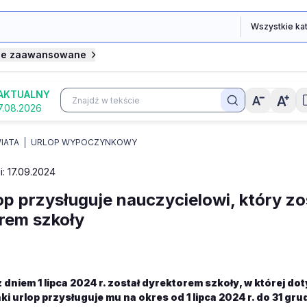
je zaawansowane
AKTUALNY
7.08.2026
IATA
URLOP WYPOCZYNKOWY
i: 17.09.2024
lop przysługuje nauczycielowi, który zo
rem szkoły
 dniem 1 lipca 2024 r. został dyrektorem szkoły, w której d
ki urlop przysługuje mu na okres od 1 lipca 2024 r. do 31 gru