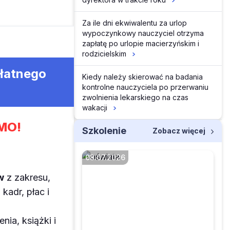
Za ile dni ekwiwalentu za urlop
wypoczynkowy nauczyciel otrzyma
zapłatę po urlopie macierzyńskim i
rodzicielskim
płatnego
Kiedy należy skierować na badania
kontrolne nauczyciela po przerwaniu
zwolnienia lekarskiego na czas
wakacji
MO!
Szkolenie
Zobacz więcej
08.07.2026
w
z zakresu,
kadr, płac i
Czy okresy pracy na
zleceniu i działalności
enia, książki i
gospodarczej wliczone