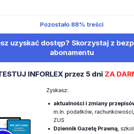
Pozostało
88%
treści
sz uzyskać dostęp? Skorzystaj z bez
abonamentu
TESTUJ INFORLEX przez 5 dni
ZA DAR
Zyskasz:
aktualności i zmiany przepisó
m.in. podatków, rachunkowości, 
ZUS
Dziennik Gazetę Prawną
, szkol