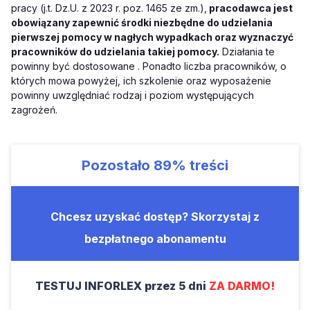
pracy (j.t. Dz.U. z 2023 r. poz. 1465 ze zm.),
pracodawca jest
obowiązany zapewnić środki niezbędne do udzielania
pierwszej pomocy w nagłych wypadkach oraz wyznaczyć
pracowników do udzielania takiej pomocy.
Działania te
powinny być dostosowane . Ponadto liczba pracowników, o
których mowa powyżej, ich szkolenie oraz wyposażenie
powinny uwzględniać rodzaj i poziom występujących
zagrożeń.
Pozostało
89%
treści
Chcesz uzyskać dostęp? Skorzystaj z
bezpłatnego abonamentu
TESTUJ INFORLEX przez 5 dni
ZA DARMO!