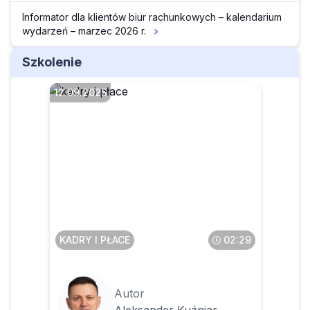
Informator dla klientów biur rachunkowych – kalendarium
wydarzeń – marzec 2026 r.
Szkolenie
12.09.2025
Czy pracodawca w małej
firmie może samodzielnie
szkolić pracowników w
dziedzinie bhp
KADRY I PŁACE
02:29
Autor