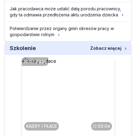
Jak pracodawca może ustalić datę porodu pracownicy,
gdy ta odmawia przedłożenia aktu urodzenia dziecka
Potwierdzanie przez organy gmin okresów pracy w
gospodarstwie rolnym
Szkolenie
Zobacz więcej
10.07.2026
Kogo pracodawca musi
poinformować o
elektronizacji dokumentacji
pracowniczej
KADRY I PŁACE
03:04