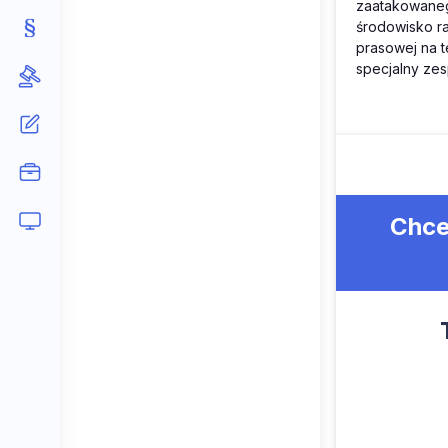
zaatakowaneg
środowisko ra
prasowej na t
specjalny zes
Chce