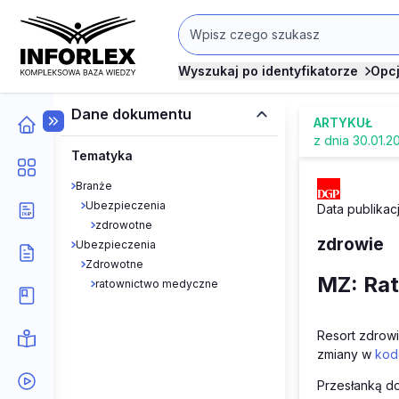
Wyszukaj po identyfikatorze
Opc
Dane dokumentu
ARTYKUŁ
z dnia 30.01.2
Tematyka
Branże
Ubezpieczenia
Data publikacj
zdrowotne
zdrowie
Ubezpieczenia
Zdrowotne
MZ: Rat
ratownictwo medyczne
Resort zdrow
zmiany w
kod
Przesłanką do