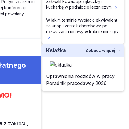
zakwalifikować sprzątaczkę i
 Po tym zdarzeniu
kucharkę w podmiocie leczniczym
j konferencji
stał powołany
W jakim terminie wypłacić ekwiwalent
za urlop i zasiłek chorobowy po
rozwiązaniu umowy w trakcie miesiąca
Książka
Zobacz więcej
płatnego
Uprawnienia rodziców w pracy.
Poradnik pracodawcy 2026
MO!
w
z zakresu,