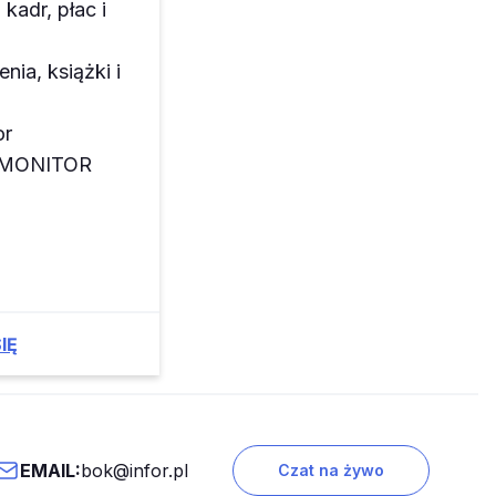
kadr, płac i
enia, książki i
or
z MONITOR
IĘ
EMAIL:
bok@infor.pl
Czat na żywo