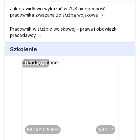
Jak prawidłowo wykazać w ZUS nieobecność
pracownika związaną ze służbą wojskową
Pracownik w służbie wojskowej – prawa i obowiązki
pracodawcy
Szkolenie
11.03.2026
O czym muszą pamiętać
pracodawcy, którzy chcą się
rozstać z pracownikiem
KADRY I PŁACE
01:17