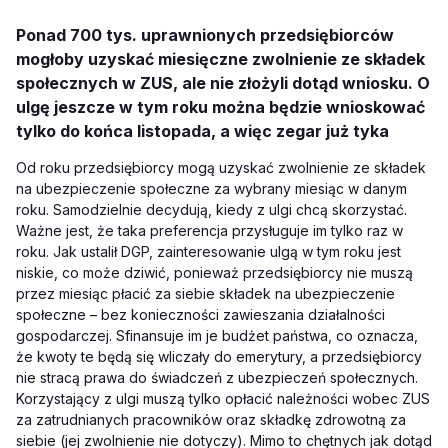
Ponad 700 tys. uprawnionych przedsiębiorców
mogłoby uzyskać miesięczne zwolnienie ze składek
społecznych w ZUS, ale nie złożyli dotąd wniosku. O
ulgę jeszcze w tym roku można będzie wnioskować
tylko do końca listopada, a więc zegar już tyka
Od roku przedsiębiorcy mogą uzyskać zwolnienie ze składek
na ubezpieczenie społeczne za wybrany miesiąc w danym
roku. Samodzielnie decydują, kiedy z ulgi chcą skorzystać.
Ważne jest, że taka preferencja przysługuje im tylko raz w
roku. Jak ustalił DGP, zainteresowanie ulgą w tym roku jest
niskie, co może dziwić, ponieważ przedsiębiorcy nie muszą
przez miesiąc płacić za siebie składek na ubezpieczenie
społeczne – bez konieczności zawieszania działalności
gospodarczej. Sfinansuje im je budżet państwa, co oznacza,
że kwoty te będą się wliczały do emerytury, a przedsiębiorcy
nie stracą prawa do świadczeń z ubezpieczeń społecznych.
Korzystający z ulgi muszą tylko opłacić należności wobec ZUS
za zatrudnianych pracowników oraz składkę zdrowotną za
siebie (jej zwolnienie nie dotyczy). Mimo to chętnych jak dotąd