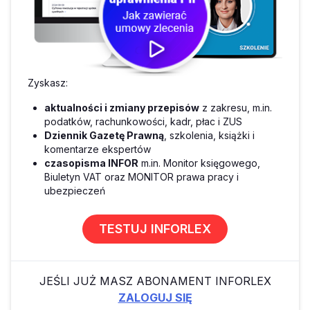
Zyskasz:
aktualności i zmiany przepisów
z zakresu, m.in.
podatków, rachunkowości, kadr, płac i ZUS
Dziennik Gazetę Prawną
, szkolenia, książki i
komentarze ekspertów
czasopisma INFOR
m.in. Monitor księgowego,
Biuletyn VAT oraz MONITOR prawa pracy i
ubezpieczeń
TESTUJ INFORLEX
JEŚLI JUŻ MASZ ABONAMENT INFORLEX
ZALOGUJ SIĘ