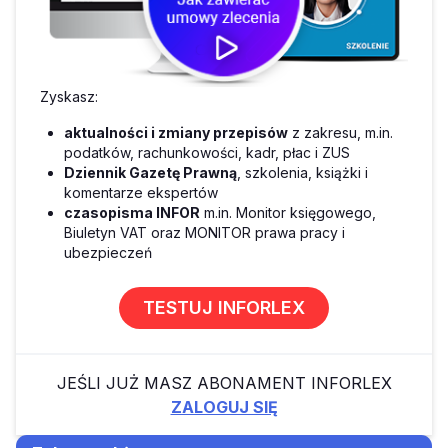
Zyskasz:
aktualności i zmiany przepisów
z zakresu, m.in.
podatków, rachunkowości, kadr, płac i ZUS
Dziennik Gazetę Prawną
, szkolenia, książki i
komentarze ekspertów
czasopisma INFOR
m.in. Monitor księgowego,
Biuletyn VAT oraz MONITOR prawa pracy i
ubezpieczeń
TESTUJ INFORLEX
JEŚLI JUŻ MASZ ABONAMENT INFORLEX
ZALOGUJ SIĘ