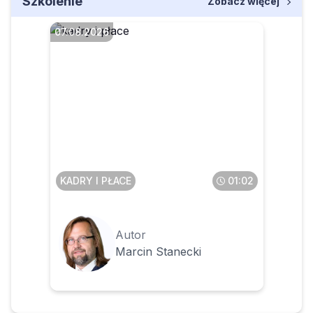
Szkolenie
Zobacz więcej
07.08.2026
Czy pracownik może
anonimowo zgłosić
pracodawcę do PIP
KADRY I PŁACE
01:02
Autor
Marcin Stanecki