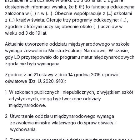
kształcenie dla uczniów w wieku od 3 do 19 lat. Z ogólnie
dostępnych informacji wynika, że E
(F) to fundacja edukacyjna
założona w (...) r. w (…). Obecnie współpracuje z (...) szkołami
z (...) krajów świata. Oferuje trzy programy edukacyjne: (…)
,
zgodnie z którymi uczy się obecnie około (...) uczniów w
wieku od 3 do 19 lat.
Aktualnie utworzenie oddziału międzynarodowego w szkole
wymaga zezwolenia Ministra Edukacji Narodowej. W czasie,
gdy LO przystępowało do programu matur międzynarodowych
zgoda nie była wymagana.
Zgodnie z
art.
21 ustawy z dnia 14 grudnia 2016 r. prawo
oświatowe (Dz. U. 2020. 910):
1.
W szkołach publicznych i niepublicznych, z wyjątkiem szkół
artystycznych, mogą być tworzone oddziały
międzynarodowe.
2.
Utworzenie oddziału międzynarodowego wymaga
zezwolenia ministra właściwego do spraw oświaty i
wychowania.