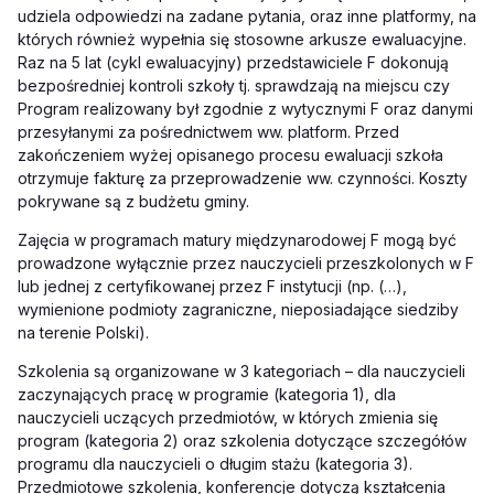
udziela odpowiedzi na zadane pytania, oraz inne platformy, na
których również wypełnia się stosowne arkusze ewaluacyjne.
Raz na 5 lat (cykl ewaluacyjny) przedstawiciele F dokonują
bezpośredniej kontroli szkoły tj. sprawdzają na miejscu czy
Program realizowany był zgodnie z wytycznymi F oraz danymi
przesyłanymi za pośrednictwem ww. platform. Przed
zakończeniem wyżej opisanego procesu ewaluacji szkoła
otrzymuje fakturę za przeprowadzenie ww. czynności. Koszty
pokrywane są z budżetu gminy.
Zajęcia w programach matury międzynarodowej F mogą być
prowadzone wyłącznie przez nauczycieli przeszkolonych w F
lub jednej z certyfikowanej przez F instytucji (np. (…),
wymienione podmioty zagraniczne, nieposiadające siedziby
na terenie Polski).
Szkolenia są organizowane w 3 kategoriach – dla nauczycieli
zaczynających pracę w programie (kategoria 1), dla
nauczycieli uczących przedmiotów, w których zmienia się
program (kategoria 2) oraz szkolenia dotyczące szczegółów
programu dla nauczycieli o długim stażu (kategoria 3).
Przedmiotowe szkolenia, konferencje dotyczą kształcenia