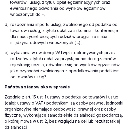
towarów i usług, z tytułu opłat egzaminacyjnych oraz
ewentualnego odwołania od wyników egzaminów
wnoszonych do F,
d)
rozpoznania importu usług, zwolnionego od podatku od
towarów i usług, z tytułu opłat za szkolenia i konferencje
dla nauczycieli biorących udział w programie matur
międzynarodowych wnoszonych (…)
,
e)
wykazania w ewidencji VAT
wpłat dokonywanych przez
rodziców z tytułu opłat za przystąpienie do egzaminów,
rejestrację ucznia, odwołanie się od wyników egzaminów
jako czynności zwolnionych z opodatkowania podatkiem
od towarów usług?
Państwa stanowisko w sprawie
Z
godnie z
art.
15 ust. 1 ustawy o podatku od towarów i usług
(dalej: ustawy o V
AT)
podatnikami są osoby prawne, jednostki
organizacyjne niemające osobowości prawnej oraz osoby
fizyczne, wykonujące samodzielnie działalność gospodarczą,
o której mowa w ust. 2, bez względu na cel lub rezultat takiej
działalności.