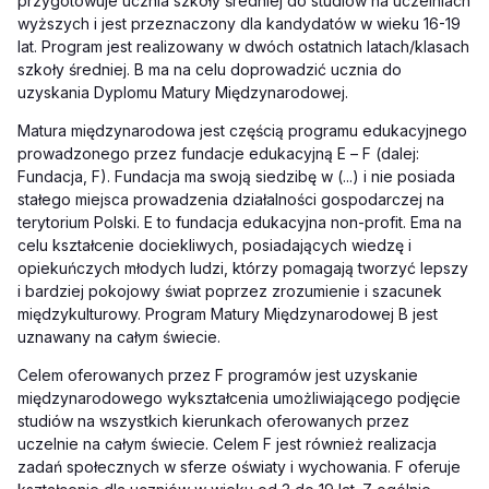
przygotowuje ucznia szkoły średniej do studiów na uczelniach
wyższych i jest przeznaczony dla kandydatów w wieku 16-19
lat. Program jest realizowany w dwóch ostatnich latach/klasach
szkoły średniej. B ma na celu doprowadzić ucznia do
uzyskania Dyplomu Matury Międzynarodowej.
Matura międzynarodowa jest częścią programu edukacyjnego
prowadzonego przez fundacje edukacyjną E
–
F (dalej:
Fundacja, F). Fundacja ma swoją siedzibę w (...) i nie posiada
stałego miejsca prowadzenia działalności gospodarczej na
terytorium Polski. E
to fundacja edukacyjna non-profit. E
ma na
celu kształcenie dociekliwych, posiadających wiedzę i
opiekuńczych młodych ludzi, którzy pomagają tworzyć lepszy
i bardziej pokojowy świat poprzez zrozumienie i szacunek
międzykulturowy. Program Matury Międzynarodowej B jest
uznawany na całym świecie.
Celem oferowanych przez F programów jest uzyskanie
międzynarodowego wykształcenia umożliwiającego podjęcie
studiów na wszystkich kierunkach oferowanych przez
uczelnie na całym świecie. Celem F jest również realizacja
zadań społecznych w sferze oświaty i wychowania. F oferuje