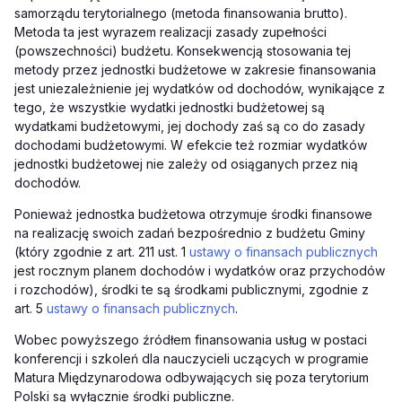
samorządu terytorialnego (metoda finansowania brutto).
Metoda ta jest wyrazem realizacji zasady zupełności
(powszechności) budżetu. Konsekwencją stosowania tej
metody przez jednostki budżetowe w zakresie finansowania
jest uniezależnienie jej wydatków od dochodów, wynikające z
tego, że wszystkie wydatki jednostki budżetowej są
wydatkami budżetowymi, jej dochody zaś są co do zasady
dochodami budżetowymi. W efekcie też rozmiar wydatków
jednostki budżetowej nie zależy od osiąganych przez nią
dochodów.
Ponieważ jednostka budżetowa otrzymuje środki finansowe
na realizację swoich zadań bezpośrednio z budżetu Gminy
(który zgodnie z
art.
211 ust. 1
ustawy o finansach publicznych
jest rocznym planem dochodów i wydatków oraz przychodów
i rozchodów), środki te są środkami publicznymi, zgodnie z
art.
5
ustawy o finansach publicznych
.
Wobec powyższego źródłem finansowania usług w postaci
konferencji i szkoleń dla nauczycieli uczących w programie
Matura Międzynarodowa odbywających się poza terytorium
Polski są wyłącznie środki publiczne.