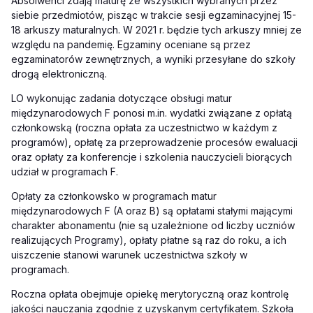
Absolwenci zdają maturę ze wszystkich wybranych przez
siebie przedmiotów, pisząc w trakcie sesji egzaminacyjnej 15-
18 arkuszy maturalnych. W 2021 r. będzie tych arkuszy mniej ze
względu na pandemię. Egzaminy oceniane są przez
egzaminatorów zewnętrznych, a wyniki przesyłane do szkoły
drogą elektroniczną.
LO wykonując zadania dotyczące obsługi matur
międzynarodowych F ponosi m.in. wydatki związane z opłatą
członkowską (roczna opłata za uczestnictwo w każdym z
programów), opłatę za przeprowadzenie procesów ewaluacji
oraz opłaty za konferencje i szkolenia nauczycieli biorących
udział w programach F.
Opłaty za członkowsko w programach matur
międzynarodowych F (A oraz B) są opłatami stałymi mającymi
charakter abonamentu (nie są uzależnione od liczby uczniów
realizujących Programy), opłaty płatne są raz do roku, a ich
uiszczenie stanowi warunek uczestnictwa szkoły w
programach.
Roczna opłata obejmuje opiekę merytoryczną oraz kontrolę
jakości nauczania zgodnie z uzyskanym certyfikatem. Szkoła