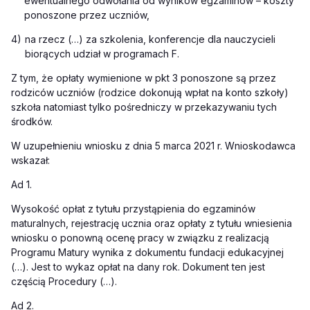
ewentualnego odwołania od wyników egzaminów – koszty
ponoszone przez uczniów,
4)
na rzecz (…) za szkolenia, konferencje dla nauczycieli
biorących udział w programach F.
Z tym, że opłaty wymienione w pkt 3 ponoszone są przez
rodziców uczniów (rodzice dokonują wpłat na konto szkoły)
szkoła natomiast tylko pośredniczy w przekazywaniu tych
środków.
W uzupełnieniu wniosku z dnia 5 marca 2021 r. Wnioskodawca
wskazał:
Ad 1.
Wysokość opłat z tytułu przystąpienia do egzaminów
maturalnych, rejestrację ucznia oraz opłaty z tytułu wniesienia
wniosku o ponowną ocenę pracy w związku z realizacją
Programu Matury wynika z dokumentu fundacji edukacyjnej
(…)
. Jest to wykaz opłat na dany rok. Dokument ten jest
częścią Procedury (…)
.
Ad
2.