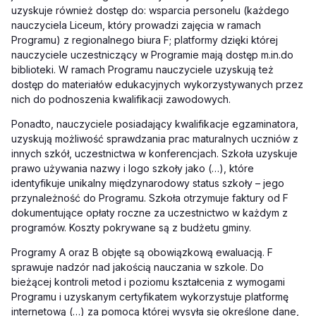
uzyskuje również dostęp do: wsparcia personelu (każdego
nauczyciela Liceum, który prowadzi zajęcia w ramach
Programu) z regionalnego biura F; platformy dzięki której
nauczyciele uczestniczący w Programie mają dostęp m.
in.
do
biblioteki. W ramach Programu nauczyciele uzyskują też
dostęp do materiałów edukacyjnych wykorzystywanych przez
nich do podnoszenia kwalifikacji zawodowych.
Ponadto, nauczyciele posiadający kwalifikacje egzaminatora,
uzyskują możliwość sprawdzania prac maturalnych uczniów z
innych szkół, uczestnictwa w konferencjach. Szkoła uzyskuje
prawo używania nazwy i logo szkoły jako (…)
,
które
identyfikuje unikalny międzynarodowy status szkoły – jego
przynależność do Programu. Szkoła otrzymuje faktury od F
dokumentujące opłaty roczne za uczestnictwo w każdym z
programów. Koszty pokrywane są z budżetu gminy.
Programy A oraz B objęte są obowiązkową ewaluacją. F
sprawuje nadzór nad jakością nauczania w szkole. Do
bieżącej kontroli metod i poziomu kształcenia z wymogami
Programu i uzyskanym certyfikatem wykorzystuje platformę
internetową (…) za pomocą której wysyła się określone dane,