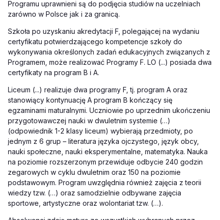
Programu uprawnieni są do podjęcia studiów na uczelniach
zarówno w Polsce jak i za granicą.
Szkoła po uzyskaniu akredytacji F, polegającej na wydaniu
certyfikatu potwierdzającego kompetencje szkoły do
wykonywania określonych zadań edukacyjnych związanych z
Programem, może realizować Programy F. LO (...) posiada dwa
certyfikaty na program B i A.
Liceum (...) realizuje dwa programy F, tj. program A oraz
stanowiący kontynuację A program B kończący się
egzaminami maturalnymi. Uczniowie po uprzednim ukończeniu
przygotowawczej nauki w dwuletnim systemie (…)
(odpowiednik 1-2 klasy liceum) wybierają przedmioty, po
jednym z 6 grup – literatura języka ojczystego, język obcy,
nauki społeczne, nauki eksperymentalne, matematyka. Nauka
na poziomie rozszerzonym przewiduje odbycie 240 godzin
zegarowych w cyklu dwuletnim oraz 150 na poziomie
podstawowym. Program uwzględnia również zajęcia z teorii
wiedzy tzw. (…) oraz samodzielnie odbywane zajęcia
sportowe, artystyczne oraz wolontariat tzw. (…).