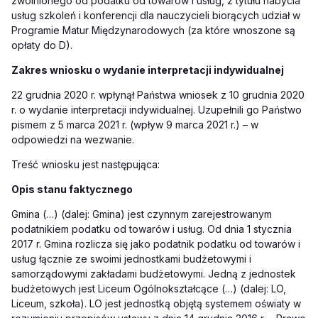
zwolnionego od podatku od towarów i usług, z tytułu nabycia
usług szkoleń i konferencji dla nauczycieli biorących udział w
Programie Matur Międzynarodowych (za które wnoszone są
opłaty do D).
Zakres wniosku o wydanie interpretacji indywidualnej
22 grudnia 2020 r. wpłynął Państwa wniosek z 10 grudnia 2020
r. o wydanie interpretacji indywidualnej. Uzupełnili go Państwo
pismem z 5 marca 2021 r. (wpływ 9 marca 2021 r.) – w
odpowiedzi na wezwanie.
Treść wniosku jest następująca:
Opis stanu faktycznego
Gmina (…) (dalej: Gmina) jest czynnym zarejestrowanym
podatnikiem podatku od towarów i usług. Od dnia 1 stycznia
2017 r. Gmina rozlicza się jako podatnik podatku od towarów i
usług łącznie ze swoimi jednostkami budżetowymi i
samorządowymi zakładami budżetowymi. Jedną z jednostek
budżetowych jest Liceum Ogólnokształcące (…) (dalej: LO,
Liceum, szkoła). LO jest jednostką objętą systemem oświaty w