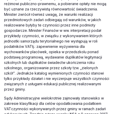
reżimowi publiczno-prawnemu, a pobierane opłaty nie mogą
być uznane za rzeczywistą równowartość świadczenia.
Minister zwrócił również uwagę, że warunki realizacji
przedmiotowych zadań odbiegają od warunków, w jakich
realizowane byłyby te czynności przez inne podmioty
gospodarcze. Minister Finansów w ww. interpretacji podał
przykłady czynności, w związku z wykonywaniem których
jednostki samorządu terytorialnego nie występują w roli
podatników V
AT
tj.: zapewnienie wyżywienia dla
wychowanków placówek, opieka w przedszkolu ponad
podstawę programową, wydawanie duplikatów legitymacji
szkolnych lub duplikatów świadectw ukończenia roku
szkolnego, organizowanie przez szkoły tzw. „zielonych
szkół’’. Jednakże katalog wymienionych czynności stanowi
tylko przykłady działań i nie wyczerpuje wszystkich czynności
związanych z usługami edukacji publicznej realizowanymi
przez gminy.
Sądy Administracyjne wielokrotnie zajmowały stanowisko w
zakresie klasyfikacji dla celów opodatkowania podatkiem
V
AT
czynności wykonywanych przez gminy w ramach zadań