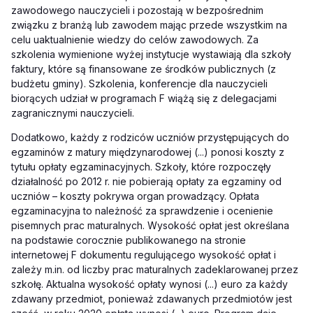
zawodowego nauczycieli i pozostają w bezpośrednim
związku z branżą lub zawodem mając przede wszystkim na
celu uaktualnienie wiedzy do celów zawodowych. Za
szkolenia wymienione wyżej instytucje wystawiają dla szkoły
faktury, które są finansowane ze środków publicznych (z
budżetu gminy). Szkolenia, konferencje dla nauczycieli
biorących udział w programach F wiążą się z delegacjami
zagranicznymi nauczycieli.
Dodatkowo, każdy z rodziców uczniów przystępujących do
egzaminów z matury międzynarodowej (...) ponosi koszty z
tytułu opłaty egzaminacyjnych. Szkoły, które rozpoczęły
działalność po 2012 r. nie pobierają opłaty za egzaminy od
uczniów – koszty pokrywa organ prowadzący. Opłata
egzaminacyjna to należność za sprawdzenie i ocenienie
pisemnych prac maturalnych. Wysokość opłat jest określana
na podstawie corocznie publikowanego na stronie
internetowej F dokumentu regulującego wysokość opłat i
zależy m.in. od liczby prac maturalnych zadeklarowanej przez
szkołę. Aktualna wysokość opłaty wynosi (...) euro za każdy
zdawany przedmiot, ponieważ zdawanych przedmiotów jest