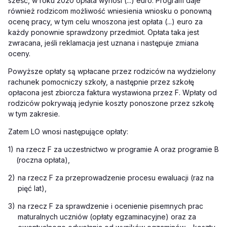
sześć, w roku 2020 opłata wynosi (...) euro. Program daje
również rodzicom możliwość wniesienia wniosku o ponowną
ocenę pracy, w tym celu wnoszona jest opłata (...) euro za
każdy ponownie sprawdzony przedmiot. Opłata taka jest
zwracana, jeśli reklamacja jest uznana i następuje zmiana
oceny.
Powyższe opłaty są wpłacane przez rodziców na wydzielony
rachunek pomocniczy szkoły, a następnie przez szkołę
opłacona jest zbiorcza faktura wystawiona przez F. Wpłaty od
rodziców pokrywają jedynie koszty ponoszone przez szkołę
w tym zakresie.
Zatem LO wnosi następujące opłaty:
1)
na rzecz F za uczestnictwo w programie A oraz programie B
(roczna opłata),
2)
na rzecz F za przeprowadzenie procesu ewaluacji (raz na
pięć lat),
3)
na rzecz F za sprawdzenie i ocenienie pisemnych prac
maturalnych uczniów (opłaty egzaminacyjne) oraz za