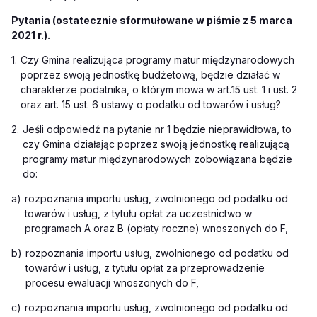
Pytania (ostatecznie sformułowane w piśmie z 5 marca
2021 r.).
1.
Czy Gmina realizująca programy matur międzynarodowych
poprzez swoją jednostkę budżetową, będzie działać w
charakterze podatnika, o którym mowa w
art.
15 ust. 1 i ust. 2
oraz
art.
15 ust. 6 ustawy o podatku od towarów i usług?
2.
Jeśli odpowiedź na pytanie nr 1 będzie nieprawidłowa, to
czy Gmina działając poprzez swoją jednostkę realizującą
programy matur międzynarodowych zobowiązana będzie
do:
a)
rozpoznania importu usług, zwolnionego od podatku od
towarów i usług, z tytułu opłat za uczestnictwo w
programach A oraz B (opłaty roczne) wnoszonych do F,
b)
rozpoznania importu usług, zwolnionego od podatku od
towarów i usług, z tytułu opłat za przeprowadzenie
procesu ewaluacji wnoszonych do F,
c)
rozpoznania importu usług, zwolnionego od podatku od