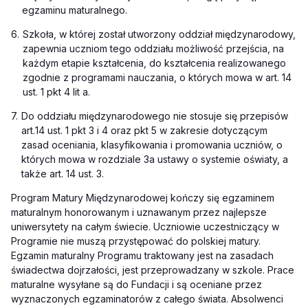
egzaminu maturalnego.
6.
Szkoła, w której został utworzony oddział międzynarodowy,
zapewnia uczniom tego oddziału możliwość przejścia, na
każdym etapie kształcenia, do kształcenia realizowanego
zgodnie z programami nauczania, o których mowa w art. 14
ust. 1 pkt 4 lit a.
7.
Do oddziału międzynarodowego nie stosuje się przepisów
art.
14 ust. 1 pkt 3 i 4 oraz pkt 5 w zakresie dotyczącym
zasad oceniania, klasyfikowania i promowania uczniów, o
których mowa w rozdziale 3a ustawy o systemie oświaty, a
także
art.
14 ust. 3.
Program Matury Międzynarodowej kończy się egzaminem
maturalnym honorowanym i uznawanym przez najlepsze
uniwersytety na całym świecie. Uczniowie uczestniczący w
Programie nie muszą przystępować do polskiej matury.
Egzamin maturalny Programu traktowany jest na zasadach
świadectwa dojrzałości, jest przeprowadzany w szkole. Prace
maturalne wysyłane są do Fundacji i są oceniane przez
wyznaczonych egzaminatorów z całego świata. Absolwenci