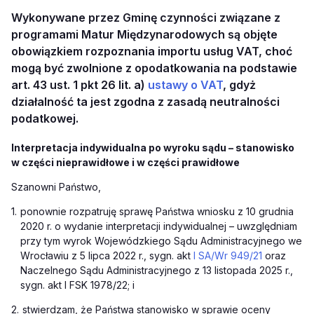
Wykonywane przez Gminę czynności związane z
programami Matur Międzynarodowych są objęte
obowiązkiem rozpoznania importu usług VAT, choć
mogą być zwolnione z opodatkowania na podstawie
art. 43 ust. 1 pkt 26 lit. a)
ustawy o VAT
, gdyż
działalność ta jest zgodna z zasadą neutralności
podatkowej.
Interpretacja indywidualna po wyroku sądu – stanowisko
w części nieprawidłowe i w części prawidłowe
Szanowni Państwo,
1.
ponownie rozpatruję sprawę Państwa wniosku z 10 grudnia
2020 r. o wydanie interpretacji indywidualnej – uwzględniam
przy tym wyrok Wojewódzkiego Sądu Administracyjnego we
Wrocławiu z 5 lipca 2022 r., sygn. akt
I SA/Wr 949/21
oraz
Naczelnego Sądu Administracyjnego z 13 listopada 2025 r.,
sygn. akt I FSK 1978/22; i
2.
stwierdzam, że Państwa stanowisko w sprawie oceny