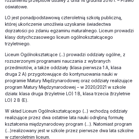
rozumieniu przepisów ustawy z dnia 14 grudnia 2016 r. – Prawo
oświatowe.
LO jest ponadpodstawową czteroletnią szkołą publiczną,
której ukończenie umożliwia uzyskanie świadectwa
dojrzałości po zdaniu egzaminu maturalnego. Liceum prowadzi
klasy dotychczasowego liceum ogólnokształcącego
trzyletniego.
Liceum Ogólnokształcące (...) prowadzi oddziały ogólne, z
rozszerzonymi programami nauczania z wybranych
przedmiotów, a także oddziały (klasa pierwsza 1 A, klasa
druga 2 A) przygotowujące do kontynuowania nauki w
programie Matury Międzynarodowej oraz oddziały realizujące
program Matury Międzynarodowej – w 2020/2021 w szkole
działa: klasa druga (trzyletnie LO) 1 B, klasa trzecia (trzyletnie
LO) 2 B (E
).
W skład Liceum Ogólnokształcącego (...) wchodzą oddziały
realizujące przez dwa ostatnie lata nauki odrębną formułę
kształcenia międzynarodowy program (…)
.
Natomiast program
(…)
realizowany
jest
w szkole przez pierwsze dwa lata szkolne
w czteroletnim liceum.