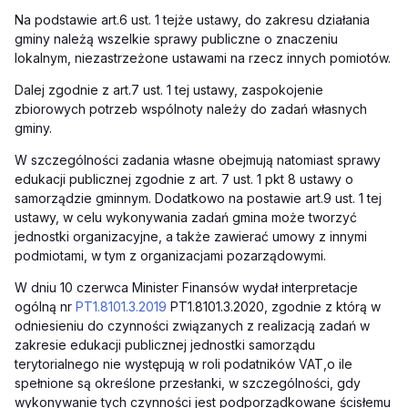
Na podstawie
art.
6 ust. 1 tejże ustawy, do zakresu działania
gminy należą wszelkie sprawy publiczne o znaczeniu
lokalnym, niezastrzeżone ustawami na rzecz innych pomiotów.
Dalej zgodnie z
art.
7 ust. 1 tej ustawy, zaspokojenie
zbiorowych potrzeb wspólnoty należy do zadań własnych
gminy.
W szczególności zadania własne obejmują natomiast sprawy
edukacji publicznej zgodnie z
art.
7 ust. 1 pkt 8 ustawy o
samorządzie gminnym. Dodatkowo na postawie
art.
9 ust. 1 tej
ustawy, w celu wykonywania zadań gmina może tworzyć
jednostki organizacyjne, a także zawierać umowy z innymi
podmiotami, w tym z organizacjami pozarządowymi.
W dniu 10 czerwca Minister Finansów wydał interpretacje
ogólną nr
PT1.8101.3.2019
PT1.8101.3.2020, zgodnie z którą w
odniesieniu do czynności związanych z realizacją zadań w
zakresie edukacji publicznej jednostki samorządu
terytorialnego nie występują w roli podatników VAT
,
o ile
spełnione są określone przesłanki, w szczególności, gdy
wykonywanie tych czynności jest podporządkowane ścisłemu