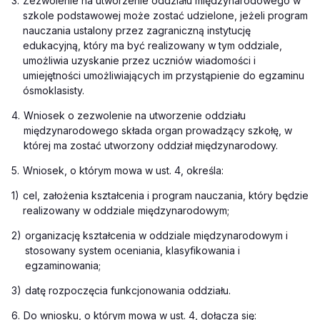
3.
Zezwolenie na utworzenie oddziału międzynarodowego w
szkole podstawowej może zostać udzielone, jeżeli program
nauczania ustalony przez zagraniczną instytucję
edukacyjną, który ma być realizowany w tym oddziale,
umożliwia uzyskanie przez uczniów wiadomości i
umiejętności umożliwiających im przystąpienie do egzaminu
ósmoklasisty.
4.
Wniosek o zezwolenie na utworzenie oddziału
międzynarodowego składa organ prowadzący szkołę, w
której ma zostać utworzony oddział międzynarodowy.
5.
Wniosek, o którym mowa w ust. 4, określa:
1)
cel, założenia kształcenia i program nauczania, który będzie
realizowany w oddziale międzynarodowym;
2)
organizację kształcenia w oddziale międzynarodowym i
stosowany system oceniania, klasyfikowania i
egzaminowania;
3)
datę rozpoczęcia funkcjonowania oddziału.
6.
Do wniosku, o którym mowa w ust. 4, dołącza się: