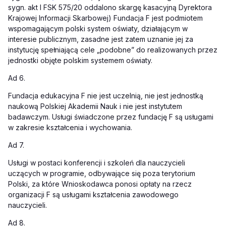
sygn. akt
I
FSK 575/20 oddalono skargę kasacyjną Dyrektora
Krajowej Informacji Skarbowej) Fundacja F jest podmiotem
wspomagającym polski system oświaty, działającym w
interesie publicznym, zasadne jest zatem uznanie jej za
instytucję spełniającą cele „podobne” do realizowanych przez
jednostki objęte polskim systemem oświaty.
Ad 6.
Fundacja edukacyjna F nie jest uczelnią, nie jest jednostką
naukową Polskiej Akademii Nauk i nie jest instytutem
badawczym. Usługi świadczone przez fundację F są usługami
w zakresie kształcenia i wychowania.
Ad 7.
Usługi w postaci konferencji i szkoleń dla nauczycieli
uczących w programie, odbywające się poza terytorium
Polski, za które Wnioskodawca ponosi opłaty na rzecz
organizacji F są usługami kształcenia zawodowego
nauczycieli.
Ad 8.