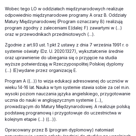
Wobec tego LO w oddziałach międzynarodowych realizuje
odpowiednio międzynarodowe programy A oraz B. Oddziały
Matury Międzynarodowej (Program oznaczany B) realizują
program zgodny z zaleceniami E
(dalej: F) zawartymi w (…)
oraz w przewodnikach przedmiotowych (…).
Zgodnie z
art.
93 ust. 1 pkt 2 ustawy z dnia 7 września 1991 r. o
systemie oświaty (Dz. U. 2020.1327), wykształcenie średnie
oraz uprawnienie do ubiegania się o przyjęcie na studia
wyższe potwierdzają w Rzeczypospolitej Polskiej dyplomy
(…) (E
)
wydane przez organizację E.
Program A ((…)) to wizja edukacji adresowanej do uczniów w
wieku 14-16 lat. Nauka w tym systemie stawia sobie za cel m.in.
wysoki poziom nauczania języka angielskiego, przygotowanie
ucznia do nauki w anglojęzycznym systemie (…)
,
prowadzącym do Matury Międzynarodowej. A realizuje polską
podstawę programową i przygotowuje do uczestnictwa w
kolejnym etapie (…) ((…)
).
Opracowany przez B (program dyplomowy) natomiast