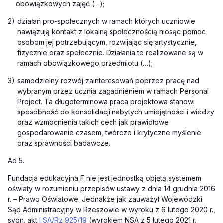
obowiązkowych zajęć (…);
2)
działań pro-społecznych w ramach których uczniowie
nawiązują kontakt z lokalną społecznością niosąc pomoc
osobom jej potrzebującym, rozwijając się artystycznie,
fizycznie oraz społecznie. Działania te realizowane są w
ramach obowiązkowego przedmiotu (…);
3)
samodzielny rozwój zainteresowań poprzez pracę nad
wybranym przez ucznia zagadnieniem w ramach
Personal
Project. Ta długoterminowa praca projektowa stanowi
sposobność do konsolidacji nabytych umiejętności i wiedzy
oraz wzmocnienia takich cech jak prawidłowe
gospodarowanie czasem, twórcze i krytyczne myślenie
oraz sprawności badawcze.
Ad 5.
Fundacja edukacyjna F nie jest jednostką objętą systemem
oświaty w rozumieniu przepisów ustawy z dnia 14 grudnia 2016
r. – Prawo Oświatowe. Jednakże jak zauważył Wojewódzki
Sąd Administracyjny w Rzeszowie w wyroku z 6 lutego 2020 r.,
sygn. akt
I SA/Rz 925/19
(wyrokiem NSA z 5 lutego 2021 r.