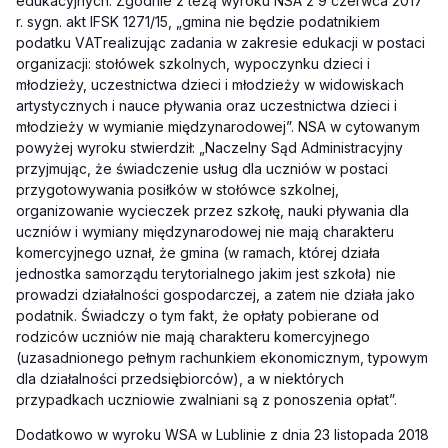
edukacyjnych. Zgodnie z tezą wyroku NSA z 9 czerwca 2017
r. sygn. akt
I
FSK 1271/15, „gmina nie będzie podatnikiem
podatku V
AT
realizując zadania w zakresie edukacji w postaci
organizacji: stołówek szkolnych, wypoczynku dzieci i
młodzieży, uczestnictwa dzieci i młodzieży w widowiskach
artystycznych i nauce pływania oraz uczestnictwa dzieci i
młodzieży w wymianie międzynarodowej”. NSA w cytowanym
powyżej wyroku stwierdził: „Naczelny Sąd Administracyjny
przyjmując, że świadczenie usług dla uczniów w postaci
przygotowywania posiłków w stołówce szkolnej,
organizowanie wycieczek przez szkołę, nauki pływania dla
uczniów i wymiany międzynarodowej nie mają charakteru
komercyjnego uznał, że gmina (w ramach, której działa
jednostka samorządu terytorialnego jakim jest szkoła) nie
prowadzi działalności gospodarczej, a zatem nie działa jako
podatnik. Świadczy o tym fakt, że opłaty pobierane od
rodziców uczniów nie mają charakteru komercyjnego
(uzasadnionego pełnym rachunkiem ekonomicznym, typowym
dla działalności przedsiębiorców), a w niektórych
przypadkach uczniowie zwalniani są z ponoszenia opłat”.
Dodatkowo w wyroku WSA w Lublinie z dnia 23 listopada 2018