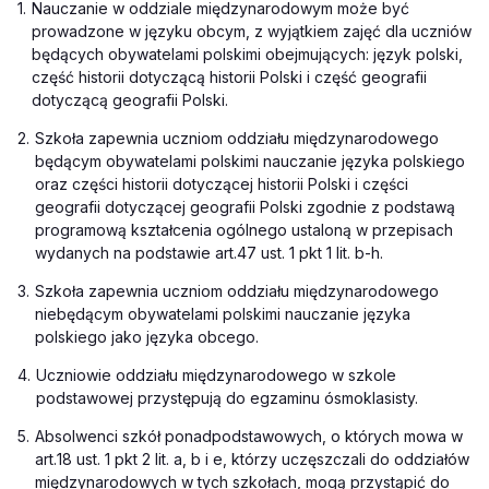
1.
Nauczanie w oddziale międzynarodowym może być
prowadzone w języku obcym, z wyjątkiem zajęć dla uczniów
będących obywatelami polskimi obejmujących: język polski,
część historii dotyczącą historii Polski i część geografii
dotyczącą geografii Polski.
2.
Szkoła zapewnia uczniom oddziału międzynarodowego
będącym obywatelami polskimi nauczanie języka polskiego
oraz części historii dotyczącej historii Polski i części
geografii dotyczącej geografii Polski zgodnie z podstawą
programową kształcenia ogólnego ustaloną w przepisach
wydanych na podstawie
art.
47 ust. 1 pkt 1 lit. b-h.
3.
Szkoła zapewnia uczniom oddziału międzynarodowego
niebędącym obywatelami polskimi nauczanie języka
polskiego jako języka obcego.
4.
Uczniowie oddziału międzynarodowego w szkole
podstawowej przystępują do egzaminu ósmoklasisty.
5.
Absolwenci szkół ponadpodstawowych, o których mowa w
art.
18 ust. 1 pkt 2 lit. a, b i e, którzy uczęszczali do oddziałów
międzynarodowych w tych szkołach, mogą przystąpić do