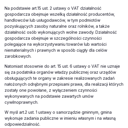
Na podstawie
art.
15 ust. 2 ustawy o V
AT
działalność
gospodarcza obejmuje wszelką działalność producentów,
handlowców lub usługodawców, w tym podmiotów
pozyskujących zasoby naturalne oraz rolników, a także
działalność osób wykonujących wolne zawody. Działalność
gospodarcza obejmuje w szczególności czynności
polegające na wykorzystywaniu towarów lub wartości
niematerialnych i prawnych w sposób ciągły dla celów
zarobkowych.
Natomiast stosownie
do art.
15 ust. 6 ustawy o V
AT
nie uznaje
się za podatnika organów władzy publicznej oraz urzędów
obsługujących te organy w zakresie realizowanych zadań
nałożonych odrębnymi przepisami prawa, dla realizacji których
zostały one powołane, z wyłączeniem czynności
wykonywanych na podstawie zawartych umów
cywilnoprawnych.
W myśl
art.
2 ust. 1 ustawy o samorządzie gminnym, gmina
wykonuje zadania publiczne w imieniu własnym i na własną
odpowiedzialność.