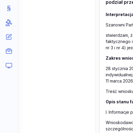
podział pr
Interpretacj
Szanowni Pań
stwierdzam, 
faktycznego 
nr 3 i nr 4) j
Zakres wnios
28 stycznia 2
indywidualnej
11 marca 2026 
Treść wniosku
Opis stanu f
I. Informacje
Wnioskodawca 
szczególności