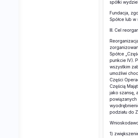
spółki wydziel
Fundacja, zgo
Spółce lub w 
III. Cel reorga
Reorganizacj
zorganizowan
Spółce „Częś
punkcie IV). 
wszystkim zab
umożliwi choc
Części Opera
Częścią Mająt
jako szansę, 
powiązanych s
wyodrębnieni
podziału do Z
Wnioskodawcy 
1) zwiększeni