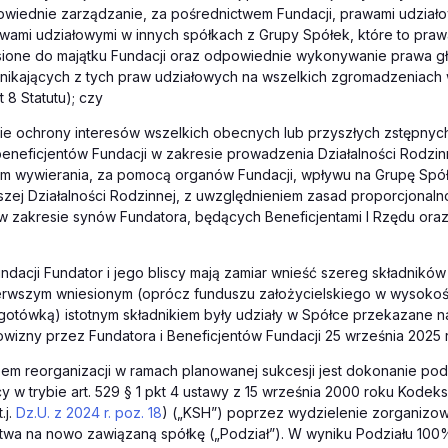
wiednie zarządzanie, za pośrednictwem Fundacji, prawami udział
wami udziałowymi w innych spółkach z Grupy Spółek, które to pra
sione do majątku Fundacji oraz odpowiednie wykonywanie prawa gł
nikających z tych praw udziałowych na wszelkich zgromadzeniach 
 8 Statutu); czy
ie ochrony interesów wszelkich obecnych lub przyszłych zstępnyc
eneficjentów Fundacji w zakresie prowadzenia Działalności Rodzin
 im wywierania, za pomocą organów Fundacji, wpływu na Grupę Spó
lszej Działalności Rodzinnej, z uwzględnieniem zasad proporcjonaln
 zakresie synów Fundatora, będących Beneficjentami I Rzędu oraz 
ndacji Fundator i jego bliscy mają zamiar wnieść szereg składnikó
erwszym wniesionym (oprócz funduszu założycielskiego w wysokośc
otówką) istotnym składnikiem były udziały w Spółce przekazane na
izny przez Fundatora i Beneficjentów Fundacji 25 września 2025 
em reorganizacji w ramach planowanej sukcesji jest dokonanie pod
w trybie art. 529 § 1 pkt 4 ustawy z 15 września 2000 roku Kodek
.j.
Dz.U. z 2024 r. poz. 18
) („KSH”) poprzez wydzielenie zorganizow
stwa na nowo zawiązaną spółkę („Podział”). W wyniku Podziału 100