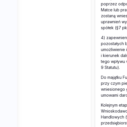
poprzez odpo
Matce lub pra
zostaną wnie
uprawnień wy
spółek (§7 pkt
4) zapewnien
pozostałych b
umożliwienie
i kierunek da
tego wpływu w
9 Statutu).
Do majątku Fu
przy czym pi
wniesionego g
umowami darow
Kolejnym etap
Wnioskodawcy 
Handlowych (t
przedsiębior