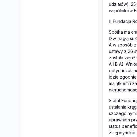
udziałów). 2
wspólników Fun
II. Fundacja 
Spółka ma cha
tzw. nagłą su
A w sposób z
ustawy z 26 s
została założ
A i B A). Wni
dotychczas ni
idzie zgodnie
majątkiem i 
nieruchomośc
Statut Fundac
ustalania krę
szczególnymi 
uprawnień pr
status benefi
zstępnym lub