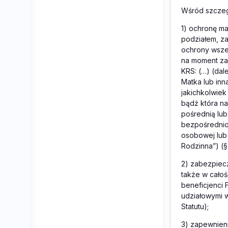
Wśród szczeg
1) ochronę ma
podziałem, za
ochrony wszel
na moment zaw
KRS: (…) (dal
Matka lub inn
jakichkolwiek
bądź która na
pośrednią lu
bezpośrednio 
osobowej lub 
Rodzinna”) (§7
2) zabezpiecz
także w całośc
beneficjenci
udziałowymi w
Statutu);
3) zapewnieni