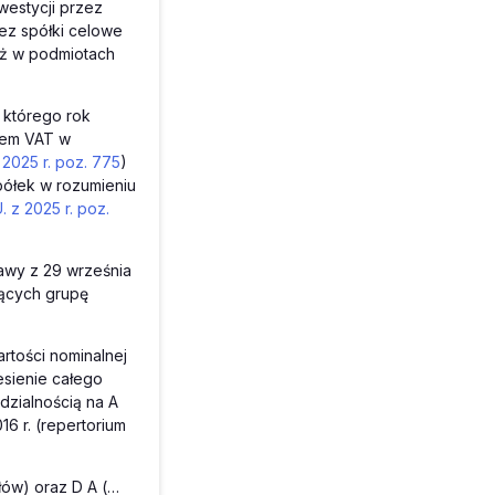
westycji przez
zez spółki celowe
eż w podmiotach
 którego rok
kiem VAT w
 2025 r. poz. 775
)
półek w rozumieniu
. z 2025 r. poz.
tawy z 29 września
ących grupę
artości nominalnej
esienie całego
dzialnością na A
6 r. (repertorium
łów) oraz D A (…