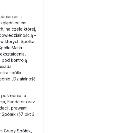
obnieniem i
względnieniem
, na czele której,
powiedzialnością -
, w których Spółka
półki Matki
ekształcenia,
 pod kontrolą
osiada
nika spółki
ednio „Działalność
 pośrednio, a
acja, Fundator oraz
acji, prawami
 Spółek (§7 pkt 3
em Grupy Spółek,