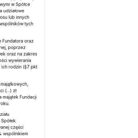
owymi w Spółce
wa udziałowe
osu lub innych
wspólników tych
h Fundatora oraz
nej, poprzez
łek oraz na zakres
ości wywierania
ich rodzin (§7 pkt
w majątkowych,
i (…) zł
 majątek Fundacji
roku.
ziału
s Spółek
anej części
% wspólnikiem