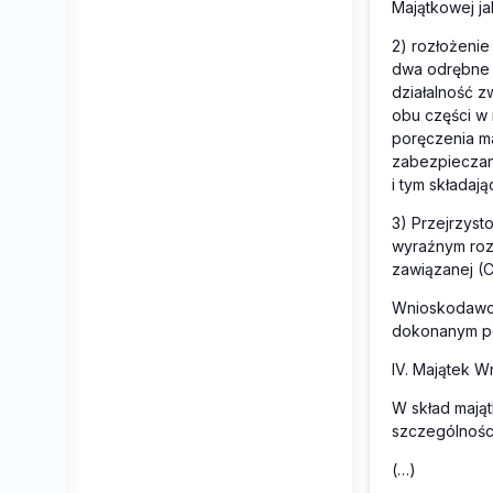
Majątkowej ja
2) rozłożeni
dwa odrębne 
działalność 
obu części w 
poręczenia m
zabezpieczane
i tym składaj
3) Przejrzysto
wyraźnym rozd
zawiązanej (
Wnioskodawcy 
dokonanym pod
IV. Majątek 
W skład mają
szczególności
(…)