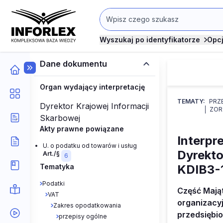
Wyszukaj po identyfikatorze
Opc
Dane dokumentu
Organ wydający interpretację
TEMATY:
PRZ
Dyrektor Krajowej Informacji
ZOR
Skarbowej
Akty prawne powiązane
Interpr
U. o podatku od towarów i usług
Dyrekto
Art./§
6
Tematyka
KDIB3-
Podatki
Część Mają
VAT
organizacyj
Zakres opodatkowania
przedsiębio
przepisy ogólne