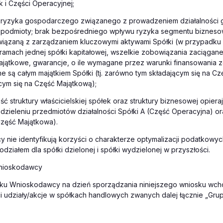
k i Części Operacyjnej;
e ryzyka gospodarczego związanego z prowadzeniem działalności 
podmioty; brak bezpośredniego wpływu ryzyka segmentu biznes
związaną z zarządzaniem kluczowymi aktywami Spółki (w przypadku
ramach jednej spółki kapitałowej, wszelkie zobowiązania zaciągane
ajątkowe, gwarancje, o ile wymagane przez warunki finansowania 
 są całym majątkiem Spółki (tj. zarówno tym składającym się na Cz
ącym się na Część Majątkową);
ść struktury właścicielskiej spółek oraz struktury biznesowej opieraj
zieleniu przedmiotów działalności Spółki A (Część Operacyjna) or
Część Majątkowa).
nie identyfikują korzyści o charakterze optymalizacji podatkowy
ziałem dla spółki dzielonej i spółki wydzielonej w przyszłości.
Wnioskodawcy
tku Wnioskodawcy na dzień sporządzania niniejszego wniosku wc
 udziały/akcje w spółkach handlowych zwanych dalej łącznie „Grupą 