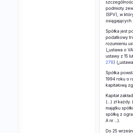
szczególności
podmioty zewn
(SPV), w któr
osiągających 
Spółka jest 
podatkowy trw
rozumieniu us
(„ustawa o V
ustawy z 15 
278
) („ustawa
Spółka powsta
1994 roku o r
kapitałową zg
Kapitał zakła
(…) zł każdy.
majątku spółk
spółkę z ogra
A nr ...).
Do 25 wrześni