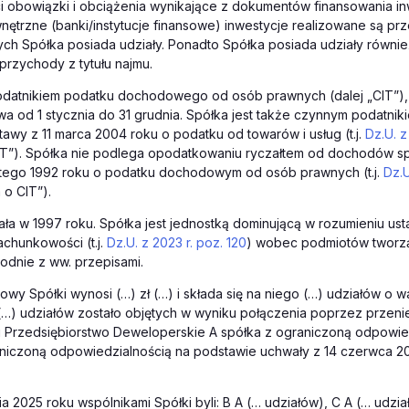
 obowiązki i obciążenia wynikające z dokumentów finansowania in
ętrzne (banki/instytucje finansowe) inwestycje realizowane są pr
ych Spółka posiada udziały. Ponadto Spółka posiada udziały równi
przychody z tytułu najmu.
podatnikiem podatku dochodowego od osób prawnych (dalej „CIT”),
a od 1 stycznia do 31 grudnia. Spółka jest także czynnym podatni
tawy z 11 marca 2004 roku o podatku od towarów i usług (t.j.
Dz.U. z
AT”). Spółka nie podlega opodatkowaniu ryczałtem od dochodów s
lutego 1992 roku o podatku dochodowym od osób prawnych (t.j.
Dz.U
 o CIT”).
ła w 1997 roku. Spółka jest jednostką dominującą w rozumieniu us
achunkowości (t.j.
Dz.U. z 2023 r. poz. 120
) wobec podmiotów tworz
odnie z ww. przepisami.
dowy Spółki wynosi (…) zł (…) i składa się na niego (…) udziałów o w
 (…) udziałów zostało objętych w wyniku połączenia poprzez przeni
i Przedsiębiorstwo Deweloperskie A spółka z ograniczoną odpowie
niczoną odpowiedzialnością na podstawie uchwały z 14 czerwca 201
a 2025 roku wspólnikami Spółki byli: B A (… udziałów), C A (… udzia