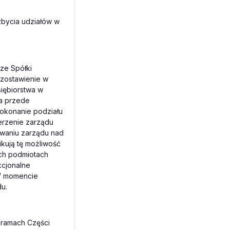
zbycia udziałów w
ze Spółki
ozostawienie w
iębiorstwa w
ma przede
Dokonanie podziału
erzenie zarządu
owaniu zarządu nad
ikują tę możliwość
ich podmiotach
kcjonalne
 W momencie
u.
w ramach Części