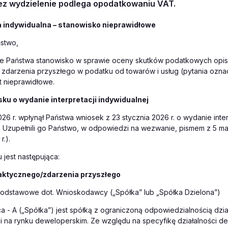
zez wydzielenie podlega opodatkowaniu VAT.
a indywidualna – stanowisko nieprawidłowe
stwo,
że Państwa stanowisko w sprawie oceny skutków podatkowych opi
i zdarzenia przyszłego w podatku od towarów i usług (pytania oz
est nieprawidłowe.
ku o wydanie interpretacji indywidualnej
026 r. wpłynął Państwa wniosek z 23 stycznia 2026 r. o wydanie inter
. Uzupełnili go Państwo, w odpowiedzi na wezwanie, pismem z 5 ma
r.).
 jest następująca:
aktycznego/zdarzenia przyszłego
 podstawowe dot. Wnioskodawcy („Spółka” lub „Spółka Dzielona”)
- A („Spółka”) jest spółką z ograniczoną odpowiedzialnością dzia
 na rynku deweloperskim. Ze względu na specyfikę działalności de