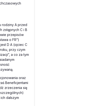
tychczasowych
u rodziny A przed
ch zstępnych C i B
awie przepisów
ustawa o FR”)
jest D A (ojciec C
5 roku, przy czym
zacji”, a co za tym
osiadanym
asność
ozywaną.
kcjonowania oraz
zaś Beneficjentami
dź zrzeczenia się
 szczególnych)
 ich dalszym