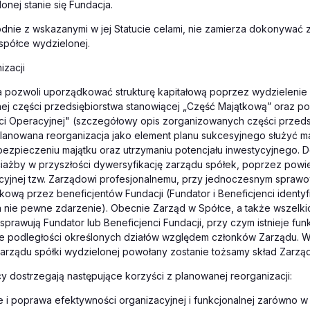
onej stanie się Fundacja.
dnie z wskazanymi w jej Statucie celami, nie zamierza dokonywać 
spółce wydzielonej.
nizacji
a pozwoli uporządkować strukturę kapitałową poprzez wydzielenie 
ej części przedsiębiorstwa stanowiącej „Część Majątkową” oraz p
ci Operacyjnej" (szczegółowy opis zorganizowanych części przeds
Planowana reorganizacja jako element planu sukcesyjnego służyć 
ezpieczeniu majątku oraz utrzymaniu potencjału inwestycyjnego. 
iażby w przyszłości dywersyfikację zarządu spółek, poprzez powi
cyjnej tzw. Zarządowi profesjonalnemu, przy jednoczesnym spraw
kową przez beneficjentów Fundacji (Fundator i Beneficjenci identyf
a nie pewne zdarzenie). Obecnie Zarząd w Spółce, a także wszelk
prawują Fundator lub Beneficjenci Fundacji, przy czym istnieje fun
e podległości określonych działów względem członków Zarządu.
arządu spółki wydzielonej powołany zostanie tożsamy skład Zarząd
dostrzegają następujące korzyści z planowanej reorganizacji:
e i poprawa efektywności organizacyjnej i funkcjonalnej zarówno 