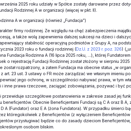
5 września 2025 roku udziały w Spółce zostały darowane przez do
dacji Rodzinnej A w organizacji (więcej w pkt. II).
Rodzinna A w organizacji (również „Fundacja”)
rakter firmy rodzinnej. Ze względu na chęć zabezpieczenia majątk
kcesją, a także wolą zapewnienia dalszej sukcesji na dzieci i dalszy
apewniający stabilność operacyjną podmiotów z Grupy A, na podst
tycznia 2023 roku o fundacji rodzinnej (
Dz.U. z 2023 r. poz. 326
) („
ona Fundacja Rodzinna A (16 lipca 2025 roku, …), której Fundatorem 
osek o rejestrację Fundacji Rodzinnej został złożony w sierpniu 202
e został rozpatrzony, a zatem Fundacja ma obecnie status „w organi
 z art. 23 ust. 3 ustawy o FR może zarządzać we własnym imieniu p
zapewniać jego ochronę, w szczególności nabywać prawa, w tym wł
i i inne prawa rzeczowe, zaciągać zobowiązania, pozywać i być p
ji przewiduje szczegółowe postanowienia w zakresie zasad jej fun
gu beneficjentów. Obecnie Beneficjentami Fundacji są C A oraz B A, 
D A (Fundator) oraz E A (żona Fundatora). W przypadku śmierci bą
zez któregokolwiek z Beneficjentów (z wyłączeniem Beneficjentów
cjentów przysługiwać będzie co do zasady dzieciom Beneficjentów,
 określonym osobom bliskim.