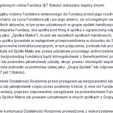
ółowych celów Fundacji (§7 Statutu) wskazano między innymi:
jątku rodziny Fundatora wniesionego do Fundacji przed jego rozdr
równo za życia Fundatora jak i po jego śmierci, ze szczególnym u
kich aktywów, w tym praw udziałowych w grupie spółek handlowych
iązania Fundacji, stoi spółka pod firmą A spółka z ograniczoną od
ej jako: „Spółka Matka”), to jest we wszelkich spółkach handlowych
a spółka (powstała w następstwie przeprowadzenia w stosunku do S
 procesów restrukturyzacyjnych, w tym połączenia, podziału lub prz
była od Spółki Matki ww. prawa udziałowe pozostając jednocześnie
b bezpośrednią Fundatora bądź któregokolwiek z Beneficjentów) p
lub pośrednio jakiekolwiek udziały, akcje, prawa i obowiązki wspól
inne jednostki uczestnictwa (dalej jako: „Grupa Spółek” lub odpowi
 pkt 1 Statutu);
enie Działalności Rodzinnej przed przejęciem jej bezpośrednio lub
i lub jakiejkolwiek części przez podmioty trzecie, tj. inne niż Fund
 Fundacji, poprzez odpowiednie zarządzanie za pośrednictwem Fund
 Spółce Matce lub prawami udziałowymi w innych spółkach z Grupy
e kontynuacji Działalności Rodzinnej prowadzonej z wykorzystani