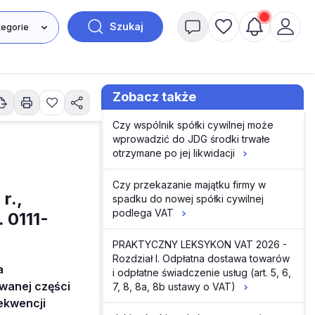
Szukaj
Zobacz także
Czy wspólnik spółki cywilnej może
wprowadzić do JDG środki trwałe
otrzymane po jej likwidacji
Czy przekazanie majątku firmy w
r.,
spadku do nowej spółki cywilnej
podlega VAT
 0111-
PRAKTYCZNY LEKSYKON VAT 2026 -
Rozdział I. Odpłatna dostawa towarów
a
i odpłatne świadczenie usług (art. 5, 6,
owanej części
7, 8, 8a, 8b ustawy o VAT)
ekwencji