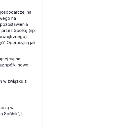
gospodarczej na
owego na
 pozostawienia
 przez Spółkę (np.
zewnętrznego)
ęść Operacyjną jak
ącej się na
az spółki nowo
ch w związku z
hodzą w
Spółek”, tj.: