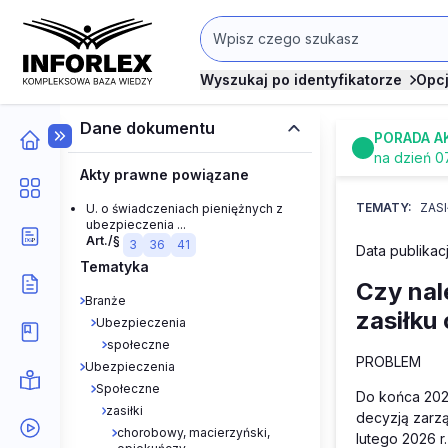
Wyszukaj po identyfikatorze
Opc
Dane dokumentu
PORADA A
na dzień 0
Akty prawne powiązane
TEMATY:
ZAS
U. o świadczeniach pieniężnych z
ubezpieczenia ...
Art./§
3
36
41
Data publikacj
Tematyka
Czy nal
Branże
zasiłku
Ubezpieczenia
społeczne
PROBLEM
Ubezpieczenia
Społeczne
Do końca 2025
zasiłki
decyzją zarzą
chorobowy, macierzyński,
lutego 2026 r