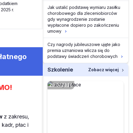
dodatkiem
Jak ustalić podstawę wymiaru zasiłku
2025 r.
chorobowego dla zleceniobiorców
gdy wynagrodzenie zostanie
wypłacone dopiero po zakończeniu
umowy
Czy nagrody jubileuszowe ujęte jako
premia uznaniowa wlicza się do
płatnego
podstawy świadczeń chorobowych
Szkolenie
Zobacz więcej
28.07.2026
MO!
Jakie uchybienia są
w
z zakresu,
wykrywane najczęściej
kadr, płac i
podczas kontroli PIP