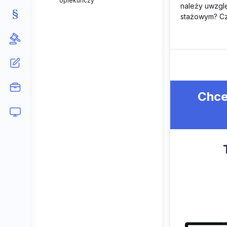
opiekuńczy
należy uwzglę
stażowym? Czy
Chce