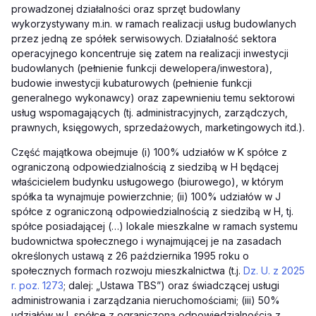
prowadzonej działalności oraz sprzęt budowlany
wykorzystywany m.in. w ramach realizacji usług budowlanych
przez jedną ze spółek serwisowych. Działalność sektora
operacyjnego koncentruje się zatem na realizacji inwestycji
budowlanych (pełnienie funkcji dewelopera/inwestora),
budowie inwestycji kubaturowych (pełnienie funkcji
generalnego wykonawcy) oraz zapewnieniu temu sektorowi
usług wspomagających (tj. administracyjnych, zarządczych,
prawnych, księgowych, sprzedażowych, marketingowych itd.).
Część majątkowa obejmuje (i) 100% udziałów w K spółce z
ograniczoną odpowiedzialnością z siedzibą w H będącej
właścicielem budynku usługowego (biurowego), w którym
spółka ta wynajmuje powierzchnie; (ii) 100% udziałów w J
spółce z ograniczoną odpowiedzialnością z siedzibą w H, tj.
spółce posiadającej (…) lokale mieszkalne w ramach systemu
budownictwa społecznego i wynajmującej je na zasadach
określonych ustawą z 26 października 1995 roku o
społecznych formach rozwoju mieszkalnictwa (t.j.
Dz. U. z 2025
r. poz. 1273
; dalej: „Ustawa TBS”) oraz świadczącej usługi
administrowania i zarządzania nieruchomościami; (iii) 50%
udziałów w L spółce z ograniczoną odpowiedzialnością z