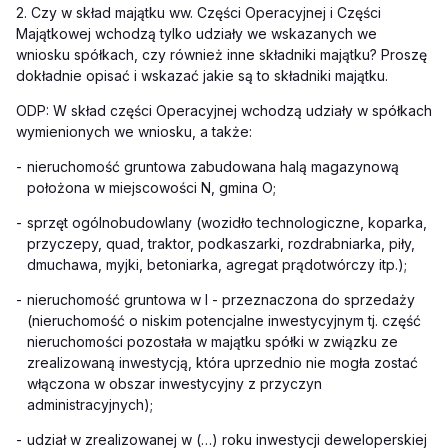
2. Czy w skład majątku ww. Części Operacyjnej i Części
Majątkowej wchodzą tylko udziały we wskazanych we
wniosku spółkach, czy również inne składniki majątku? Proszę
dokładnie opisać i wskazać jakie są to składniki majątku.
ODP: W skład części Operacyjnej wchodzą udziały w spółkach
wymienionych we wniosku, a także:
-
nieruchomość gruntowa zabudowana halą magazynową
położona w miejscowości N, gmina O;
-
sprzęt ogólnobudowlany (wozidło technologiczne, koparka,
przyczepy, quad, traktor, podkaszarki, rozdrabniarka, piły,
dmuchawa, myjki, betoniarka, agregat prądotwórczy itp.);
-
nieruchomość gruntowa w I - przeznaczona do sprzedaży
(nieruchomość o niskim potencjalne inwestycyjnym tj. część
nieruchomości pozostała w majątku spółki w związku ze
zrealizowaną inwestycją, która uprzednio nie mogła zostać
włączona w obszar inwestycyjny z przyczyn
administracyjnych);
-
udział w zrealizowanej w (…) roku inwestycji deweloperskiej