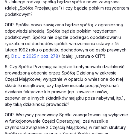
5. Jakiego rodzaju spółką będzie spółka nowo zawiązana
(dalej: „Spółka Przejmująca”) i czy będzie polskim rezydentem
podatkowym?
ODP: Spółka nowo zawiązana będzie spółką z ograniczoną
odpowiedzialnością. Spółka będzie polskim rezydentem
podatkowym. Spółka nie będzie podlegać opodatkowaniu
ryczałtem od dochodów spółek w rozumieniu ustawy z 15
lutego 1992 roku o podatku dochodowym od osób prawnych
(t.j.
Dz.U. z 2025 r. poz. 278
) (dalej: „ustawa o CIT”).
6. Czy Spółka Przejmująca będzie kontynuowała działalność
prowadzoną obecnie przez Spółkę Dzieloną w zakresie
Części Majątkowej wyłącznie w oparciu o wniesione do niej
składniki majątkowe, czy będzie musiała podjąć/wykonać
działania faktyczne lub prawne (np. zawarcie umów,
zapewnienie innych składników majątku poza nabytymi, itp.),
aby taką działalność prowadzić?
ODP: Wszyscy pracownicy Spółki zaangażowani są wyłącznie
w funkcjonowanie Części Operacyjnej, zaś wszelkie
czynności związane z Częścią Majątkową w ramach struktury
Spółki realizowane są przez Zarząd Spółki, w tym w