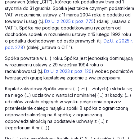
prawnych (dalej: „CIT”), którego rok podatkowy trwa od 1
stycznia do 31 grudnia. Spółka jest także czynnym podatnikiem
VAT w rozumieniu ustawy z 11 marca 2004 roku o podatku od
towarów i usług (t.j.
Dz.U. z 2025 r. poz. 775
) (dalej: „ustawa o
VAT”). Spółka nie podlega opodatkowaniu ryczałtem od
dochodów spółek w rozumieniu ustawy z 15 lutego 1992 roku
o podatku dochodowym od osób prawnych (t.j.
Dz.U. z 2025 r.
poz. 278
) (dalej: „ustawa o CIT”).
Spółka powstała w (…) roku. Spółka jest jednostką dominującą
w rozumieniu ustawy z 29 września 1994 roku o
rachunkowości (t.j.
Dz.U. z 2023 r. poz. 120
) wobec podmiotów
tworzących grupę kapitałową zgodnie z ww. przepisami.
Kapitał zakładowy Spółki wynosi (…) zł (… złotych) i składa się
na niego (…) udziałów o wartości nominalnej (…) zł każdy. (…)
udziałów zostało objętych w wyniku połączenia poprzez
przeniesienie całego majątku spółki B spółka z ograniczoną
odpowiedzialnością na A spółkę z ograniczoną
odpowiedzialnością na podstawie uchwały z (…) r.
(repertorium A nr (…)).
Do (…) roku wspólnikami Spółki byli: C ((…) udziałów), D ((…)