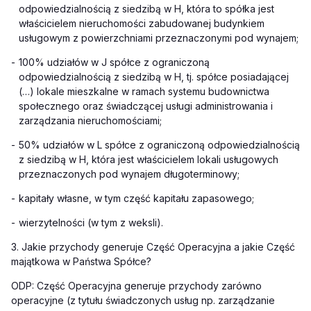
odpowiedzialnością z siedzibą w H, która to spółka jest
właścicielem nieruchomości zabudowanej budynkiem
usługowym z powierzchniami przeznaczonymi pod wynajem;
-
100% udziałów w J spółce z ograniczoną
odpowiedzialnością z siedzibą w H, tj. spółce posiadającej
(…) lokale mieszkalne w ramach systemu budownictwa
społecznego oraz świadczącej usługi administrowania i
zarządzania nieruchomościami;
-
50% udziałów w L spółce z ograniczoną odpowiedzialnością
z siedzibą w H, która jest właścicielem lokali usługowych
przeznaczonych pod wynajem długoterminowy;
-
kapitały własne, w tym część kapitału zapasowego;
-
wierzytelności (w tym z weksli).
3. Jakie przychody generuje Część Operacyjna a jakie Część
majątkowa w Państwa Spółce?
ODP: Część Operacyjna generuje przychody zarówno
operacyjne (z tytułu świadczonych usług np. zarządzanie