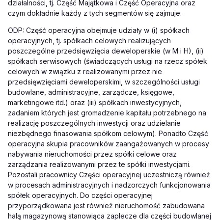
działalności, tj. Część Majątkowa i Część Operacyjna oraz
czym dokładnie każdy z tych segmentów się zajmuje.
ODP: Część operacyjna obejmuje udziały w (i) spółkach
operacyjnych, tj. spółkach celowych realizujących
poszczególne przedsięwzięcia deweloperskie (w M i H), (ii)
spółkach serwisowych (świadczących usługi na rzecz spółek
celowych w związku z realizowanymi przez nie
przedsięwzięciami deweloperskimi, w szczególności usługi
budowlane, administracyjne, zarządcze, księgowe,
marketingowe itd.) oraz (iii) spółkach inwestycyjnych,
zadaniem których jest gromadzenie kapitału potrzebnego na
realizację poszczególnych inwestycji oraz udzielanie
niezbędnego finasowania spółkom celowym). Ponadto Część
operacyjna skupia pracowników zaangażowanych w procesy
nabywania nieruchomości przez spółki celowe oraz
zarządzania realizowanymi przez te spółki inwestycjami.
Pozostali pracownicy Części operacyjnej uczestniczą również
w procesach administracyjnych i nadzorczych funkcjonowania
spółek operacyjnych. Do części operacyjnej
przyporządkowana jest również nieruchomość zabudowana
halą magazynową stanowiąca zaplecze dla części budowlanej