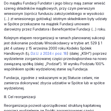
Do majątku Fundacji Fundator i jego bliscy mają zamiar wnieść
szereg składników majątkowych, przy czym pierwszym
wniesionym (oprócz funduszu założycielskiego w wysokości
(…) zł wniesionego gotówką) istotnym składnikiem były udziały
w Spółce przekazane na majątek Fundacji umowami
darowizny przez Fundatora i Beneficjentów Fundacji (…) roku.
Kolejnym etapem reorganizacji w ramach planowanej sukcesji
jest dokonanie podziału Wnioskodawcy w trybie art. 529 § 1
pkt 4 ustawy z 15 września 2000 roku Kodeks Spółek
Handlowych (t.j.
Dz.U. z 2024 r. poz. 18
) (dalej: „KSH”) poprzez
wydzielenie zorganizowanej części przedsiębiorstwa na nowo
zawiązaną spółkę (dalej: „Podział”). W wyniku Podziału 100%
wspólnikiem spółki wydzielonej stanie się Fundacja.
Fundacja, zgodnie z wskazanymi w jej Statucie celami, nie
zamierza dokonywać zbycia udziałów w Spółce lub w spółce
wydzielonej.
III. Cel reorganizacji
Reorganizacja pozwoli uporządkować strukturę kapitałową
poprzez wydzielenie ze Spółki zorganizowanej części