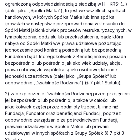
ograniczoną odpowiedzialnością z siedzibą w H - KRS: (…)
(dalej jako: „Spółka Matka”), to jest we wszelkich spółkach
handlowych, w których Spółka Matka lub inna spółka
(powstała w następstwie przeprowadzenia w stosunku do
Spółki Matki jakichkolwiek procesów restrukturyzacyjnych, w
tym połączenia, podziału lub przekształcenia, bądź która
nabyła od Spółki Matki ww. prawa udziałowe pozostając
jednocześnie pod kontrolą pośrednią lub bezpośrednią
Fundatora bądź któregokolwiek z Beneficjentów) posiada
bezpośrednio lub pośrednio jakiekolwiek udziały, akcje,
prawa i obowiązki wspólnika spółki osobowej lub inne
jednostki uczestnictwa (dalej jako: „Grupa Spółek” lub
odpowiednio „Działalność Rodzinna”) (§ 7 pkt 1 Statutu);
2) zabezpieczenie Działalności Rodzinnej przed przejęciem
jej bezpośrednio lub pośrednio, a także w całości lub
jakiejkolwiek części przez podmioty trzecie, tj. inne niż
Fundacja, Fundator oraz beneficjenci Fundacji, poprzez
odpowiednie zarządzanie za pośrednictwem Fundacji,
prawami udziałowymi w Spółce Matce lub prawami
udziałowymi w innych spółkach z Grupy Spółek (§ 7 pkt 3
Statutu);