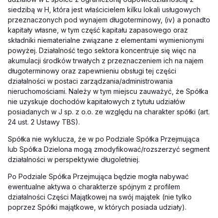
siedzibą w H, która jest właścicielem kilku lokali usługowych
przeznaczonych pod wynajem długoterminowy, (iv) a ponadto
kapitały własne, w tym część kapitału zapasowego oraz
składniki niematerialne związane z elementami wymienionymi
powyżej. Działalność tego sektora koncentruje się więc na
akumulacji środków trwałych z przeznaczeniem ich na najem
długoterminowy oraz zapewnieniu obsługi tej części
działalności w postaci zarządzania/administrowania
nieruchomościami. Należy w tym miejscu zauważyć, że Spółka
nie uzyskuje dochodów kapitałowych z tytułu udziałów
posiadanych w J sp. z o.o. ze względu na charakter spółki (art.
24 ust. 2 Ustawy TBS).
Spółka nie wyklucza, że w po Podziale Spółka Przejmująca
lub Spółka Dzielona mogą zmodyfikować/rozszerzyć segment
działalności w perspektywie długoletniej.
Po Podziale Spółka Przejmująca będzie mogła nabywać
ewentualne aktywa o charakterze spójnym z profilem
działalności Części Majątkowej na swój majątek (nie tylko
poprzez Spółki majątkowe, w których posiada udziały).