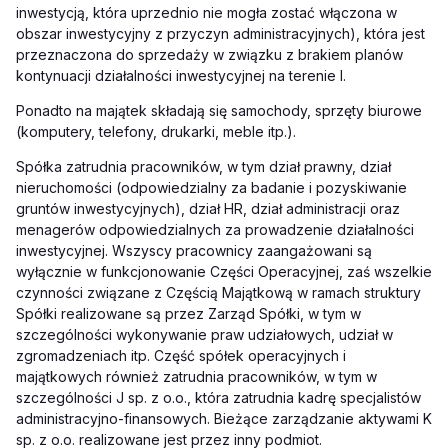
inwestycją, która uprzednio nie mogła zostać włączona w
obszar inwestycyjny z przyczyn administracyjnych), która jest
przeznaczona do sprzedaży w związku z brakiem planów
kontynuacji działalności inwestycyjnej na terenie I.
Ponadto na majątek składają się samochody, sprzęty biurowe
(komputery, telefony, drukarki, meble itp.).
Spółka zatrudnia pracowników, w tym dział prawny, dział
nieruchomości (odpowiedzialny za badanie i pozyskiwanie
gruntów inwestycyjnych), dział HR, dział administracji oraz
menagerów odpowiedzialnych za prowadzenie działalności
inwestycyjnej. Wszyscy pracownicy zaangażowani są
wyłącznie w funkcjonowanie Części Operacyjnej, zaś wszelkie
czynności związane z Częścią Majątkową w ramach struktury
Spółki realizowane są przez Zarząd Spółki, w tym w
szczególności wykonywanie praw udziałowych, udział w
zgromadzeniach itp. Część spółek operacyjnych i
majątkowych również zatrudnia pracowników, w tym w
szczególności J sp. z o.o., która zatrudnia kadrę specjalistów
administracyjno-finansowych. Bieżące zarządzanie aktywami K
sp. z o.o. realizowane jest przez inny podmiot.