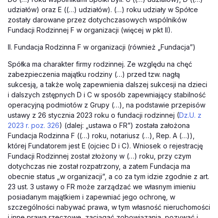
udziałów) oraz E ((…) udziałów). (…) roku udziały w Spółce
zostały darowane przez dotychczasowych wspólników
Fundacji Rodzinnej F w organizacji (więcej w pkt II).
II. Fundacja Rodzinna F w organizacji (również „Fundacja”)
Spółka ma charakter firmy rodzinnej. Ze względu na chęć
zabezpieczenia majątku rodziny (…) przed tzw. nagłą
sukcesją, a także wolę zapewnienia dalszej sukcesji na dzieci
i dalszych zstępnych D i C w sposób zapewniający stabilność
operacyjną podmiotów z Grupy (…), na podstawie przepisów
ustawy z 26 stycznia 2023 roku o fundacji rodzinnej (
Dz.U. z
2023 r. poz. 326
) (dalej: „ustawa o FR”) została założona
Fundacja Rodzinna F ((…) roku, notariusz (…), Rep. A (…)),
której Fundatorem jest E (ojciec D i C). Wniosek o rejestrację
Fundacji Rodzinnej został złożony w (…) roku, przy czym
dotychczas nie został rozpatrzony, a zatem Fundacja ma
obecnie status „w organizacji”, a co za tym idzie zgodnie z art.
23 ust. 3 ustawy o FR może zarządzać we własnym imieniu
posiadanym majątkiem i zapewniać jego ochronę, w
szczególności nabywać prawa, w tym własność nieruchomości
i inne prawa rzeczowe, zaciągać zobowiązania, pozywać i