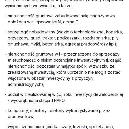
wymienionych we wniosku, a także:
-
nieruchomość gruntowa zabudowana halą magazynową
położona w miejscowości N, gmina O;
-
sprzęt ogólnobudowlany (wozidło technologiczne, koparka,
przyczepy, quad, traktor, podkaszarki, rozdrabniarka, piły,
dmuchawa, myjki, betoniarka, agregat prądotwórczy itp.);
-
nieruchomość gruntowa w I - przeznaczona do sprzedaży
(nieruchomość o niskim potencjalne inwestycyjnym tj. część
nieruchomości pozostała w majątku spółki w związku ze
zrealizowaną inwestycją, która uprzednio nie mogła zostać
włączona w obszar inwestycyjny z przyczyn
administracyjnych);
-
udział w zrealizowanej w (…) roku inwestycji deweloperskiej
- wyodrębniona stacja TRAFO;
-
komputery, monitory, telefony wykorzystywane przez
pracowników;
-
wyposażenie biura (biurka, szafy, krzesła, sprzęt audio,