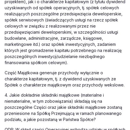
projektem), jak i o charakterze kapitałowym (z tytułu dywidend
uzyskiwanych od spółek operacyjnych, tj. spółek celowych
realizujących poszczególne przedsięwzięcia deweloperskie,
spółek serwisowych (świadczących usługi na rzecz spółek
celowych w związku z realizowanymi przez nie
przedsięwzięciami deweloperskimi, w szczególności usługi
budowlane, administracyjne, zarządcze, księgowe,
marketingowe itd.) oraz spółek inwestycyjnych, zadaniem
których jest gromadzenie kapitału potrzebnego na realizację
poszczególnych inwestycji/udzielanie niezbędnego
finansowania spółkom celowym).
Część Majątkowa generuje przychody wyłącznie o
charakterze kapitałowym, tj. z dywidend uzyskiwanych ze
Spółek o charakterze majątkowym oraz przychody wekslowe.
4. Jakie dokładnie składniki majątkowe (materialne i
niematerialne, w tym zobowiązania) składają się na
poszczególne Części oraz jakie składniki majątkowe zostaną
przeniesione na Spółkę Przejmującą w ramach planowanego
podziału, a jakie pozostaną w Państwa Spółce?
ODP: W skład części Operacyjnej wchodzą udziały w spółkach