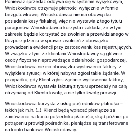
Ponieważ sprzedaż odbywa się w systemie wysyłkowym,
Wnioskodawca otrzymuje płatności wyłącznie w formie
bezgotówkowej. Wnioskodawca nie ma obowiązku
posiadania kasy fiskalnej, więc nie wystawia z tego tytułu
paragonów. Wnioskodawca korzysta i zakłada, że w tym
zakresie będzie korzystać ze zwolnienia przewidzianego w
Rozporządzeniu w sprawie zwolnień z obowiązku
prowadzenia ewidencji przy zastosowaniu kas rejestrujących.
W związku z tym, że klientami Wnioskodawcy są głównie
osoby fizyczne nieprowadzące działalności gospodarczej,
Wnioskodawca nie ma obowiązku wystawienia faktury, z
wyjątkiem sytuacji w której nabywa zgłosi takie żądanie. W
przypadku, gdy Klient zgłosi żądanie wystawienia faktury,
Wnioskodawca wystawia fakturę z tytułu sprzedaży na całą
otrzymaną od Klienta kwotę, a nie tylko kwotę prowizji.
Wnioskodawca korzysta z usług pośredników płatności –
takich jak m.in. (...). Klienci będą wpłacać pieniądze za
zamówienie na konto pośrednika płatności, skąd później po
potrąceniu prowizji pośrednika, pieniądze są transferowane
na konto bankowe Wnioskodawcy.