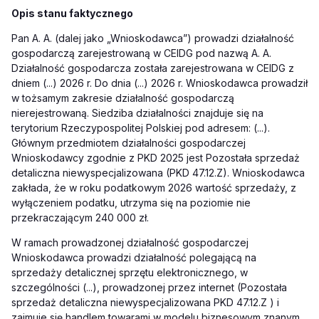
Opis stanu faktycznego
Pan A. A. (dalej jako „Wnioskodawca”) prowadzi działalność
gospodarczą zarejestrowaną w CEIDG pod nazwą A. A.
Działalność gospodarcza została zarejestrowana w CEIDG z
dniem (...) 2026 r. Do dnia (...) 2026 r. Wnioskodawca prowadził
w tożsamym zakresie działalność gospodarczą
nierejestrowaną. Siedziba działalności znajduje się na
terytorium Rzeczypospolitej Polskiej pod adresem: (...).
Głównym przedmiotem działalności gospodarczej
Wnioskodawcy zgodnie z PKD 2025 jest Pozostała sprzedaż
detaliczna niewyspecjalizowana (PKD 47.12.Z). Wnioskodawca
zakłada, że w roku podatkowym 2026 wartość sprzedaży, z
wyłączeniem podatku, utrzyma się na poziomie nie
przekraczającym 240 000 zł.
W ramach prowadzonej działalność gospodarczej
Wnioskodawca prowadzi działalność polegającą na
sprzedaży detalicznej sprzętu elektronicznego, w
szczególności (...), prowadzonej przez internet (Pozostała
sprzedaż detaliczna niewyspecjalizowana PKD 47.12.Z ) i
zajmuje się handlem towarami w modelu biznesowym znanym