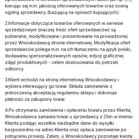
kierując się m.in. jakością oferowanych towarów oraz oceną
ogólną sprzedawcy (bazującą na opiniach kupujących).
2.
Informacje dotyczące towarów oferowanych w serwisie
sprzedażowym (inaczej: treść ofert sprzedawców) są
pobierane, modyfikowane i prezentowane na prowadzonej
przez Wnioskodawcę stronie internetowej. Modyfikacja ofert
sprzedawców polega m.in. na ich tłumaczeniu na język polski,
dodawaniu spersonalizowanych opisów, edycji graficznej
zdjęć produktowych - celem dostosowania do potrzeb
odbiorcy.
3.
Klient wchodzi na stronę internetową Wnioskodawcy i
wybiera interesujący go towar. Składa zamówienie z
jednoczesną akceptacją regulaminu sklepu i dokonuje
płatności za zakupiony towar.
4.
Po otrzymaniu zamówienia i opłaceniu towaru przez Klienta,
Wnioskodawca zamawia towar u sprzedawcy z Chin w imieniu
Klienta podając wszelkie niezbędne dane do wysyłki
bezpośrednio na adres Klienta oraz opłaca zamówienie po
potrąceniu prowizji. Zatem, u Wnioskodawcy pozostaje kwota