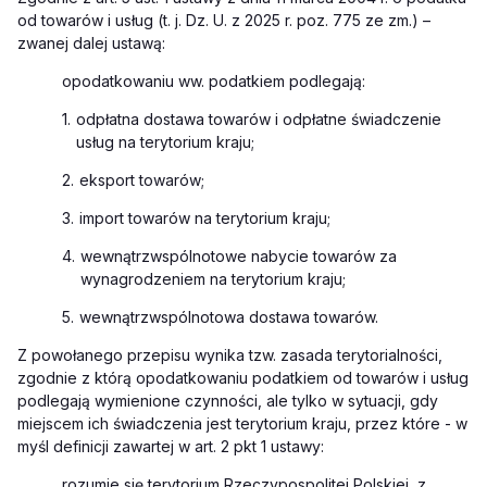
od towarów i usług (t. j. Dz. U. z 2025 r. poz. 775 ze zm.) –
zwanej dalej ustawą:
opodatkowaniu ww. podatkiem podlegają:
1.
odpłatna dostawa towarów i odpłatne świadczenie
usług na terytorium kraju;
2.
eksport towarów;
3.
import towarów na terytorium kraju;
4.
wewnątrzwspólnotowe nabycie towarów za
wynagrodzeniem na terytorium kraju;
5.
wewnątrzwspólnotowa dostawa towarów.
Z powołanego przepisu wynika tzw. zasada terytorialności,
zgodnie z którą opodatkowaniu podatkiem od towarów i usług
podlegają wymienione czynności, ale tylko w sytuacji, gdy
miejscem ich świadczenia jest terytorium kraju, przez które - w
myśl definicji zawartej w art. 2 pkt 1 ustawy:
rozumie się terytorium Rzeczypospolitej Polskiej, z