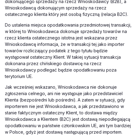
dokonującego sprzedaży na rzecz Wnioskodawcy (B2B), a
Wnioskodawcą dokonującym sprzedaży na rzecz
ostatecznego klienta który jest osobą fizyczną (relacja B2C).
Do ustalenia miejsca opodatkowania przedmiotowej transakcji,
w której to Wnioskodawca dokonuje sprzedaży towarów na
rzecz klienta ostatecznego istotna jest wskazana przez
Wnioskodawcę informacja, że w transakcji tej jako importer
towarów rozliczający podatek z tego tytułu będzie
występował ostateczny Klient. W takiej sytuacji transakcja
dokonana przez chińskiego dostawcę na rzecz
Wnioskodawcy podlegać będzie opodatkowaniu poza
terytorium UE.
Jak wcześniej wskazano, Wnioskodawca nie dokonuje
zgłoszenia celnego, ani nie występuje jako przedstawiciel
Klienta (bezpośredni lub pośredni). A zatem w sytuacji, gdy
importerem nie jest Wnioskodawca, a jak przedstawiono w
stanie faktycznym ostateczny Klient, to dostawa między
Wnioskodawca a Klientem (B2C) jest dostawą niepodlegającą
opodatkowaniu w państwie członkowskim UE, ani tym bardziej
w Polsce, gdyż jest dostawą następującą przed importem.