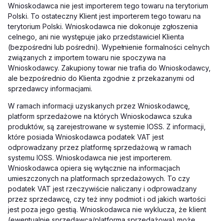
Wnioskodawca nie jest importerem tego towaru na terytorium
Polski. To ostateczny Klient jest importerem tego towaru na
terytorium Polski. Wnioskodawca nie dokonuje zgłoszenia
celnego, ani nie występuje jako przedstawiciel Klienta
(bezpośredni lub pośredni). Wypełnienie formalności celnych
związanych z importem towaru nie spoczywa na
Wnioskodawcy. Zakupiony towar nie trafia do Wnioskodawcy,
ale bezpośrednio do Klienta zgodnie z przekazanymi od
sprzedawcy informacjami.
W ramach informacji uzyskanych przez Wnioskodawcę,
platform sprzedażowe na których Wnioskodawca szuka
produktów, są zarejestrowane w systemie IOSS. Z informacji,
które posiada Wnioskodawca podatek VAT jest
odprowadzany przez platformę sprzedażową w ramach
systemu IOSS. Wnioskodawca nie jest importerem.
Wnioskodawca opiera się wyłącznie na informacjach
umieszczonych na platformach sprzedażowych. To czy
podatek VAT jest rzeczywiście naliczany i odprowadzany
przez sprzedawcę, czy też inny podmiot i od jakich wartości
jest poza jego gestią. Wnioskodawca nie wyklucza, że klient
(ewentualnie sprzedawca/platforma sprzedażowa) może