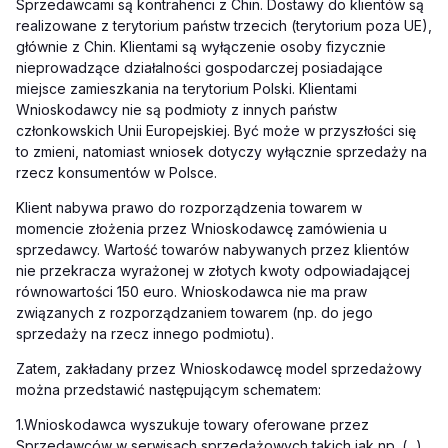
Sprzedawcami są kontrahenci z Chin. Dostawy do klientów są
realizowane z terytorium państw trzecich (terytorium poza UE),
głównie z Chin. Klientami są wyłączenie osoby fizycznie
nieprowadzące działalności gospodarczej posiadające
miejsce zamieszkania na terytorium Polski. Klientami
Wnioskodawcy nie są podmioty z innych państw
członkowskich Unii Europejskiej. Być może w przyszłości się
to zmieni, natomiast wniosek dotyczy wyłącznie sprzedaży na
rzecz konsumentów w Polsce.
Klient nabywa prawo do rozporządzenia towarem w
momencie złożenia przez Wnioskodawcę zamówienia u
sprzedawcy. Wartość towarów nabywanych przez klientów
nie przekracza wyrażonej w złotych kwoty odpowiadającej
równowartości 150 euro. Wnioskodawca nie ma praw
związanych z rozporządzaniem towarem (np. do jego
sprzedaży na rzecz innego podmiotu).
Zatem, zakładany przez Wnioskodawcę model sprzedażowy
można przedstawić następującym schematem:
1.
Wnioskodawca wyszukuje towary oferowane przez
Sprzedawców w serwisach sprzedażowych takich jak np. (...),