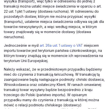
wysyłka (transport), więc tylko w odniesieniu do jednej z
transakcji można ustalić miejsce świadczenia w oparciu o art.
22 ust. 1 pkt 1 ustawy (dostawa ruchoma). W odniesieniu do
pozostałych dostaw, którym nie można przypisać wysyłki
(transportu), ustalenie miejsca świadczenia odbywa się jak dla
towarów niewysyłanych, a więc według miejsca, w którym
towary znajdowały się w momencie dostawy (dostawa
nieruchoma).
Jednocześnie w myśl
art. 26a ust. 1 ustawy o VAT
miejscem
importu towarów jest terytorium państwa członkowskiego, na
którym towary znajdują się w momencie ich wprowadzenia na
terytorium Unii Europejskiej.
Należy wskazać, że w przedmiotowym przypadku będziemy
mieć do czynienia z transakcją łańcuchową. W transakcję tą
zaangażowane będą następujące podmioty: chiński dostawca,
Wnioskodawca oraz ostateczny Klient. W ramach omawianej
transakcji towar wysyłany będzie bezpośrednio z kraju
trzeciego do Polski (państwo importu). W opisanym
przypadku mamy do czynienia z transakcją w której można
mówić o relacji podmiotu chińskiego (dostawcy)