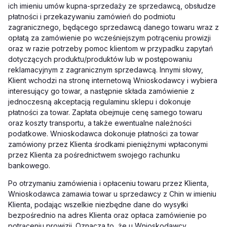
ich imieniu umów kupna-sprzedaży ze sprzedawcą, obsłudze
płatności i przekazywaniu zamówień do podmiotu
zagranicznego, będącego sprzedawcą danego towaru wraz z
opłatą za zamówienie po wcześniejszym potrąceniu prowizji
oraz w razie potrzeby pomoc klientom w przypadku zapytań
dotyczących produktu/produktów lub w postępowaniu
reklamacyjnym z zagranicznym sprzedawcą. Innymi słowy,
Klient wchodzi na stronę internetową Wnioskodawcy i wybiera
interesujący go towar, a następnie składa zamówienie z
jednoczesną akceptacją regulaminu sklepu i dokonuje
płatności za towar. Zapłata obejmuje cenę samego towaru
oraz koszty transportu, a także ewentualne należności
podatkowe. Wnioskodawca dokonuje płatności za towar
zamówiony przez Klienta środkami pieniężnymi wpłaconymi
przez Klienta za pośrednictwem swojego rachunku
bankowego.
Po otrzymaniu zamówienia i opłaceniu towaru przez Klienta,
Wnioskodawca zamawia towar u sprzedawcy z Chin w imieniu
Klienta, podając wszelkie niezbędne dane do wysyłki
bezpośrednio na adres Klienta oraz opłaca zamówienie po
potrąceniu prowizji. Oznacza to, że u Wnioskodawcy