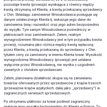
pozostaje kwota (prowizja) wynikająca z równicy między
kwotą otrzymaną od Klienta, a kwotą przekazaną sprzedawcy
z Chin. Składając zamówienie Wnioskodawca posługuje się
danymi ostatecznego Klienta tj. wskazuje jego dane do
zamówienia (imię i nazwisko) oraz jego adres bezpośrednio
do wysyłki. Tym samym Wnioskodawca pośredniczy w
płatnościach oraz zamówieniach. Zatem, realnym
wynagrodzeniem Wnioskodawcy jest w tym przypadku kwota
prowizji, rozumiana jako różnica między kwotą wpłaconą
przez Klienta, a kwotą przekazaną do sprzedawcy z Chin
tytułem ceny za zamówiony w imieniu Klienta towar. Wysokość
wynagrodzenia Wnioskodawcy (prowizja) jest ustalana
wyłącznie przez Wnioskodawcę, nie wynika z uzgodnień
zawartych z chińskimi sprzedawcami.
Zatem, planowana działalność skupia się na zamawianiu
towarów oferowanych przez sprzedawców z krajów trzecich
(przeważnie krajów azjatyckich; dalej jako: „sprzedawcy”) w
zagranicznych serwisach sprzedażowych.
Po otrzymaniu płatności za towar podmiot zagraniczny
realizuje jego wysyłkę bezpośrednio do Klienta w Polsce. To