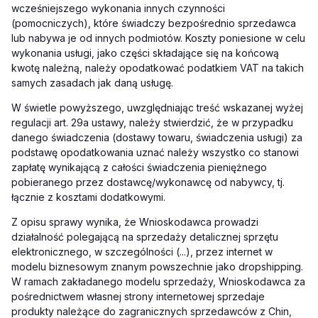
wcześniejszego wykonania innych czynności
(pomocniczych), które świadczy bezpośrednio sprzedawca
lub nabywa je od innych podmiotów. Koszty poniesione w celu
wykonania usługi, jako części składające się na końcową
kwotę należną, należy opodatkować podatkiem VAT na takich
samych zasadach jak daną usługę.
W świetle powyższego, uwzględniając treść wskazanej wyżej
regulacji art. 29a ustawy, należy stwierdzić, że w przypadku
danego świadczenia (dostawy towaru, świadczenia usługi) za
podstawę opodatkowania uznać należy wszystko co stanowi
zapłatę wynikającą z całości świadczenia pieniężnego
pobieranego przez dostawcę/wykonawcę od nabywcy, tj.
łącznie z kosztami dodatkowymi.
Z opisu sprawy wynika, że
Wnioskodawca prowadzi
działalność polegającą na sprzedaży detalicznej sprzętu
elektronicznego, w szczególności (...), przez internet w
modelu biznesowym znanym powszechnie jako dropshipping.
W ramach zakładanego modelu sprzedaży, Wnioskodawca za
pośrednictwem własnej strony internetowej sprzedaje
produkty należące do zagranicznych sprzedawców z Chin,