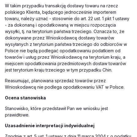
W takim przypadku transakcję dostawy towaru na rzecz
polskiego Klienta, będącego jednocześnie importerem
towaru, należy uznać - stosownie do art. 22 ust. 1 pkt 1 ustawy
- za dokonaną i opodatkowaną w miejscu rozpoczęcia
wysyłki, tj. na terytorium państwa trzeciego. Oznacza to, że
dokonywane przez Wnioskodawcę dostawy towarów
wysyłanych z terytorium państwa trzeciego do odbiorców w
Polsce nie będą podlegać opodatkowaniu podatkiem od
towarów i usług przez Wnioskodawcę na terytorium kraju, a
miejscem opodatkowania przedmiotowych dostaw towarów
jest terytorium kraju trzeciego w tym przypadku Chin.
Reasumując, planowana sprzedaż towarów przez
Wnioskodawcę nie podlega opodatkowaniu VAT w Polsce.
Ocena stanowiska
Stanowisko, które przedstawił Pan we wniosku jest
prawidłowe.
Uzasadnienie interpretacji indywidualnej
Zgodnie z art. 5 ust. 1 ustawy z dnia 11 marca 2004 r. o podatku