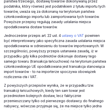
państwa trzeciego, dostawę towarów dokonywaną przez
podatnika, który również jest podatnikiem z tytułu importu tych
towarów, uważa się za dokonaną na terytorium państwa
członkowskiego importu lub zaimportowania tych towarów.
Powyższe przepisy regulują zasady ustalania miejsca
opodatkowania dostaw towarów.
Jednocześnie przepis art. 22 ust. 4
ustawy o VAT
powinien
być interpretowany jako specyficzna zasada ustalania miejsca
opodatkowania w odniesieniu do towarów importowanych. W
szczególności, powyższy przepis ustanawia zasadę, iż w
przypadku gdy kilka podmiotów dokonuje dostawy tego
samego towaru (transakcja łańcuchowa) na terytorium państwa
członkowskiego UE opodatkowana jest transakcja stanowiąca
import towarów - to na importerze spoczywa obowiązek
rozliczenia cła i VAT.
Z powyższych przepisów wynika, że w przypadku tzw.
transakcji łańcuchowych, kiedy ten sam towar jest
przedmiotem kolejnych dostaw, lecz faktycznie
przemieszczany tylko od pierwszego dostawcy do finalnego
nabywcy, wówczas przyjmuje się, że ma miejsce tylko jedna