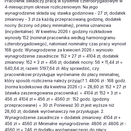
Pracownik świadczy pracę w systemie czterobrygadowym w
4-miesięcznym okresie rozliczeniowym. Na jego
wynagrodzenie składa się: stawka godzinowa - 27 zł, dodatek
zmianowy - 3 zł za każdą przepracowaną godzinę, dodatek
nocny (liczony od płacy minimalnej), premia uznaniowa
(incydentalnie). W kwietniu 2026 r. godziny rozkładowe
wynosiły 152 (nominał pracownika według harmonogramu
czterobrygadowego), natomiast nominalny czas pracy wynosił
168 godz. Wynagrodzenie za kwiecień 2026 r. wyniosło:
wynagrodzenie zasadnicze: 152 × 27 zł = 4104 zł, dodatek
zmianowy: 152 × 3 zł = 456 zł, dodatek nocny: 56 × 11,44 zł =
640,64 zł, razem: 5197,64 zł. Aby sprawdzić, czy
pracownikowi przysługuje wyrównanie do płacy minimalnej,
który sposób rozliczenia należy przyjąć? 1. 4806 zł : 168 godz.
(norma kodeksowa dla kwietnia 2026 r.) = 28,60 zł. 152 × 27 zł
(stawka zaszeregowania pracownika) = 4104 zł. 152 × 3 zł =
456 zł. 4104 zł + 456 zł = 4560 zł : 152 godz. (godziny
przepracowane) = 30 zł. Ponieważ 30 zł jest wyższe niż
28,60 zł, dodatek wyrównawczy nie przysługuje. 2.
Wynagrodzenie zasadnicze + dodatek zmianowy: 4104 zł +
456 zł = 4560 zł. Minimalne wynagrodzenie: 4806 zł. 4806 zł -
4560 zł = 246 zł dodatku wyrównawczego do płacy