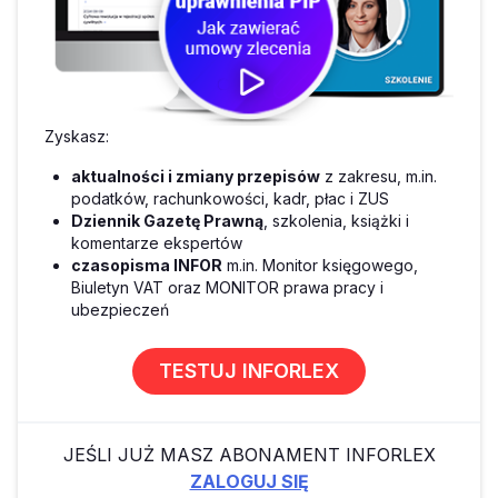
Zyskasz:
aktualności i zmiany przepisów
z zakresu, m.in.
podatków, rachunkowości, kadr, płac i ZUS
Dziennik Gazetę Prawną
, szkolenia, książki i
komentarze ekspertów
czasopisma INFOR
m.in. Monitor księgowego,
Biuletyn VAT oraz MONITOR prawa pracy i
ubezpieczeń
TESTUJ INFORLEX
JEŚLI JUŻ MASZ ABONAMENT INFORLEX
ZALOGUJ SIĘ